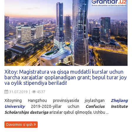
Xitoy: Magistratura va qisqa muddatli kurslar uchun
barcha xarajatlar qoplanadigan grant; bepul turar joy
va oylik stipendiya beriladi!
31.07.2019 |
4537
Xitoyning Hangzhou provinsiyasida joylashgan
Zhejiang
University
2019-2020-yillar uchun
Confucius Institute
Scholarships
dasturiga
arizalar qabul qilmoqda. Ushbu ...
Davomini o'qish