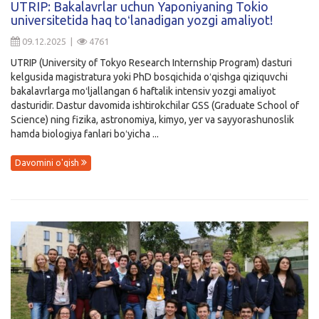
UTRIP: Bakalavrlar uchun Yaponiyaning Tokio
universitetida haq toʻlanadigan yozgi amaliyot!
Kirish
09.12.2025 |
4761
UTRIP (University of Tokyo Research Internship Program) dasturi
kelgusida magistratura yoki PhD bosqichida oʻqishga qiziquvchi
bakalavrlarga moʻljallangan 6 haftalik intensiv yozgi amaliyot
dasturidir. Dastur davomida ishtirokchilar GSS (Graduate School of
Science) ning fizika, astronomiya, kimyo, yer va sayyorashunoslik
hamda biologiya fanlari boʻyicha ...
Davomini o'qish