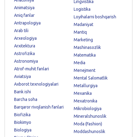
Lingvistika
Animatsiya
Logistika
Aniq fanlar
Loyihalarni boshqarish
Antrapologiya
Madaniyat
Arab tili
Mantiq
Arxeologiya
Marketing
Arxitektura
Mashinasozlik
Astrofizika
Matematika
Astronomiya
Media
Atrof-muhit fanlari
Menejment
Aviatsiya
Mental Salomatlik
Axborot texnologiyalari
Metallurgiya
Bank ishi
Mexanika
Barcha soha
Mexatronika
Barqaror rivojlanish fanlari
Mikrobiologiya
Biofizika
Mineralshunoslik
Biokimyo
Moda (Fashion)
Biologiya
Moddashunoslik