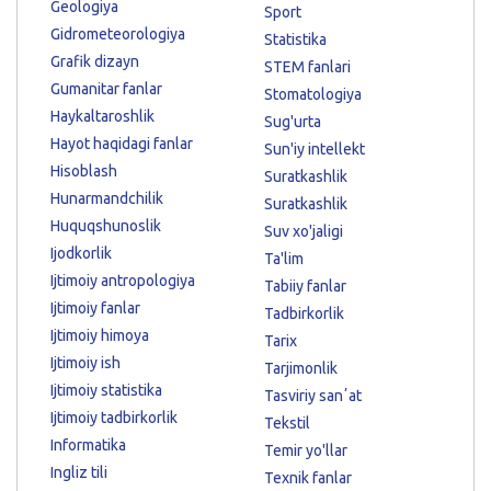
Geologiya
Sport
Gidrometeorologiya
Statistika
Grafik dizayn
STEM fanlari
Gumanitar fanlar
Stomatologiya
Haykaltaroshlik
Sug'urta
Hayot haqidagi fanlar
Sun'iy intellekt
Hisoblash
Suratkashlik
Hunarmandchilik
Suratkashlik
Huquqshunoslik
Suv xo'jaligi
Ijodkorlik
Ta'lim
Ijtimoiy antropologiya
Tabiiy fanlar
Ijtimoiy fanlar
Tadbirkorlik
Ijtimoiy himoya
Tarix
Ijtimoiy ish
Tarjimonlik
Ijtimoiy statistika
Tasviriy sanʼat
Ijtimoiy tadbirkorlik
Tekstil
Informatika
Temir yo'llar
Ingliz tili
Texnik fanlar