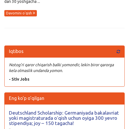
dan 30 yoshgacha ...
Davomini o'qish
Iqtibos
Notog’ri qaror chiqarish balki yomondir, lekin biror qarorga
kela olmaslik undanda yomon.
- Stiv Jobs
Eng ko'p o'qilgan
Deutschland Scholarship: Germaniyada bakalavriat
yoki magistraturada oʻqish uchun oyiga 300 yevro
stipendiya; joy – 150 tagacha!