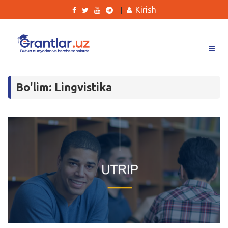
Kirish
|
Grantlar
Bo'lim: Lingvistika
Tanlovlar
Ishlar
Kurslar
Blog
Yana
Qidirish