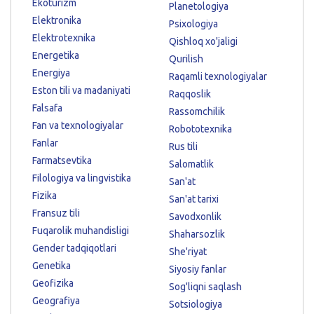
Ekoturizm
Planetologiya
Elektronika
Psixologiya
Elektrotexnika
Qishloq xo'jaligi
Energetika
Qurilish
Energiya
Raqamli texnologiyalar
Eston tili va madaniyati
Raqqoslik
Falsafa
Rassomchilik
Fan va texnologiyalar
Robototexnika
Fanlar
Rus tili
Farmatsevtika
Salomatlik
Filologiya va lingvistika
San'at
Fizika
San'at tarixi
Fransuz tili
Savodxonlik
Fuqarolik muhandisligi
Shaharsozlik
Gender tadqiqotlari
She'riyat
Genetika
Siyosiy fanlar
Geofizika
Sog'liqni saqlash
Geografiya
Sotsiologiya