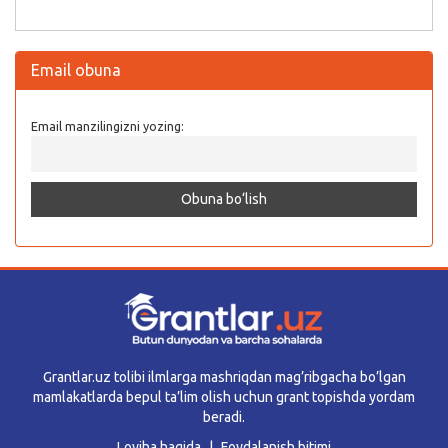
Email obuna
Email manzilingizni yozing:
Grantlar.uz tolibi ilmlarga mashriqdan mag’ribgacha bo’lgan
mamlakatlarda bepul ta’lim olish uchun grant topishda yordam
beradi.
Loyiha haqida
Foydalanish bitimi