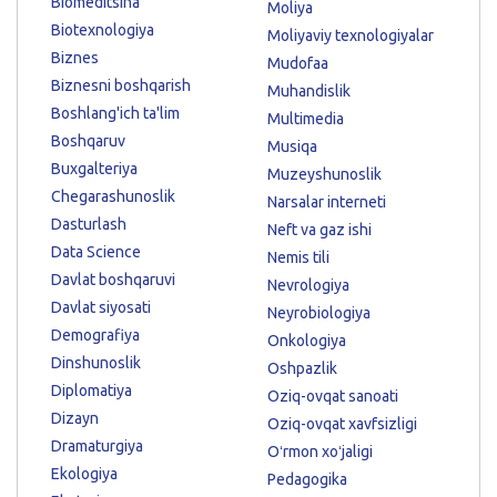
Biomeditsina
Moliya
Biotexnologiya
Moliyaviy texnologiyalar
Biznes
Mudofaa
Biznesni boshqarish
Muhandislik
Boshlang'ich ta'lim
Multimedia
Boshqaruv
Musiqa
Buxgalteriya
Muzeyshunoslik
Chegarashunoslik
Narsalar interneti
Dasturlash
Neft va gaz ishi
Data Science
Nemis tili
Davlat boshqaruvi
Nevrologiya
Davlat siyosati
Neyrobiologiya
Demografiya
Onkologiya
Dinshunoslik
Oshpazlik
Diplomatiya
Oziq-ovqat sanoati
Dizayn
Oziq-ovqat xavfsizligi
Dramaturgiya
Oʻrmon xoʻjaligi
Ekologiya
Pedagogika