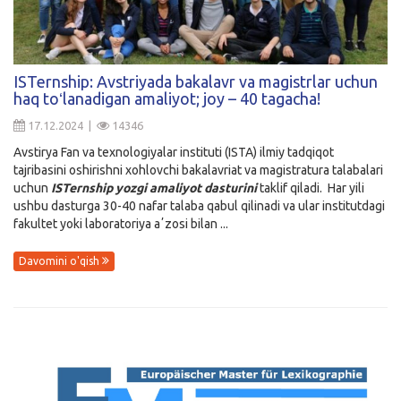
ISTernship: Avstriyada bakalavr va magistrlar uchun
haq toʻlanadigan amaliyot; joy – 40 tagacha!
17.12.2024 |
14346
Avstirya Fan va texnologiyalar instituti (ISTA) ilmiy tadqiqot
tajribasini oshirishni xohlovchi bakalavriat va magistratura talabalari
uchun
ISTernship yozgi amaliyot dasturini
taklif qiladi. Har yili
ushbu dasturga 30-40 nafar talaba qabul qilinadi va ular institutdagi
fakultet yoki laboratoriya aʼzosi bilan ...
Davomini o'qish