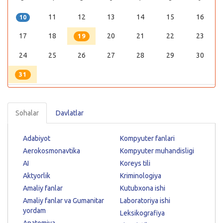
11
12
13
14
15
16
10
17
18
20
21
22
23
19
24
25
26
27
28
29
30
31
Sohalar
Davlatlar
Adabiyot
Kompyuter fanlari
Aerokosmonavtika
Kompyuter muhandisligi
AI
Koreys tili
Aktyorlik
Kriminologiya
Amaliy fanlar
Kutubxona ishi
Amaliy fanlar va Gumanitar
Laboratoriya ishi
yordam
Leksikografiya
Anatomiya