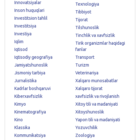
Innovatsiyalar
Texnologiya
Inson huquqlari
Tibbiyot
Investitsion tahlil
Tijorat
Investitsiya
Tilshunoslik
Investiya
Tinchlik va xavfsizlik
Iqlim
Tirik organizmlar haqidagi
Iqtisod
fanlar
Iqtisodiy geografiya
Transport
Jamiyatshunoslik
Turizm
Jismoniy tarbiya
Veterinariya
Jurnalistika
Xalqaro munosabatlar
Kadrlar boshqaruvi
Xalqaro tijorat
Kiberxavfsizlik
xavfsizlik va rivojlanish
Kimyo
Xitoy tili va madaniyati
Kinematografiya
Xitoyshunoslik
Kino
Yapon tili va madaniyati
Klassika
Yozuvchilik
Kommunikatsiya
Zoologiya