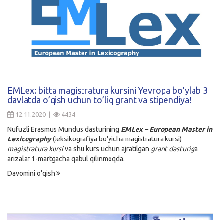
EMLex: bitta magistratura kursini Yevropa bo’ylab 3
davlatda o’qish uchun to’liq grant va stipendiya!
12.11.2020 |
4434
Nufuzli Erasmus Mundus dasturining
EMLex – European Master in
Lexicography
(leksikografiya bo’yicha magistratura kursi)
magistratura kursi
va shu kurs uchun ajratilgan
grant dasturig
a
arizalar 1-martgacha qabul qilinmoqda.
Davomini o'qish