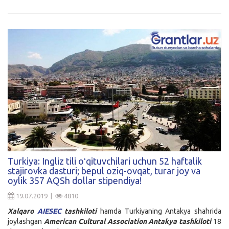
Turkiya: Ingliz tili oʻqituvchilari uchun 52 haftalik
stajirovka dasturi; bepul oziq-ovqat, turar joy va
oylik 357 AQSh dollar stipendiya!
19.07.2019 |
4810
Xalqaro
AIESEC
tashkiloti
hamda Turkiyaning Antakya shahrida
joylashgan
American Cultural Association Antakya tashkiloti
18