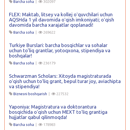
Barcha soha
|
302097
FLEX: Maktab, litsey va kollej oʻquvchilari uchun
AQSHda 1 yil davomida oʻqish imkoniyati; oʻqish
davomida barcha xarajatlar qoplanadi!
Barcha soha
|
269622
Turkiye Burslari: barcha bosqichlar va sohalar
uchun to’liq grantlar, yotoqxona, stipendiya va
boshqalar!
Barcha soha
|
236179
Schwarzman Scholars: Xitoyda magistraturada
oʻqish uchun toʻliq grant, bepul turar joy, aviachipta
va stipendiya!
Biznesni boshqarish
|
227532
Yaponiya: Magistratura va doktorantura
bosqichida oʻqish uchun MEXT toʻliq grantiga
hujjatlar qabul qilinmoqda!
Barcha soha
|
178983