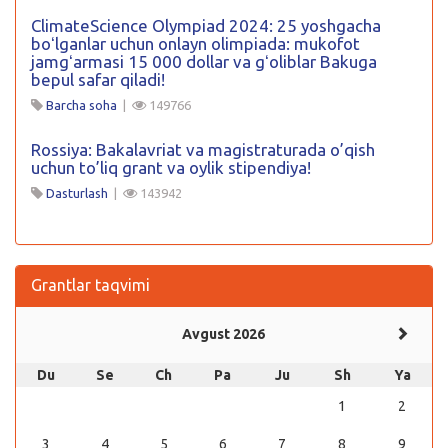
ClimateScience Olympiad 2024: 25 yoshgacha
boʻlganlar uchun onlayn olimpiada: mukofot
jamgʻarmasi 15 000 dollar va gʻoliblar Bakuga
bepul safar qiladi!
Barcha soha
|
149766
Rossiya: Bakalavriat va magistraturada o’qish
uchun to’liq grant va oylik stipendiya!
Dasturlash
|
143942
Grantlar taqvimi
Avgust 2026
Du
Se
Ch
Pa
Ju
Sh
Ya
1
2
3
4
5
6
7
8
9