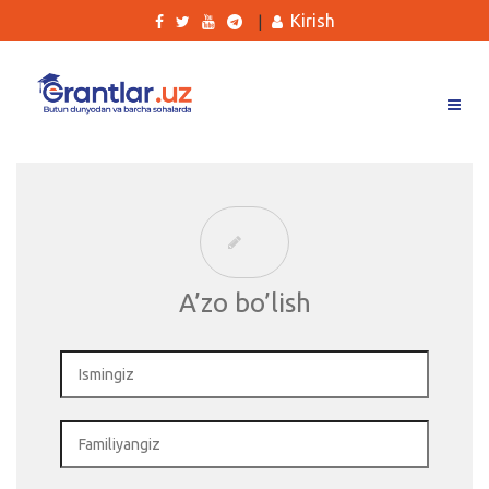
Kirish
|
Grantlar
Tanlovlar
Ishlar
Kurslar
A’zo bo’lish
Blog
Yana
Qidirish