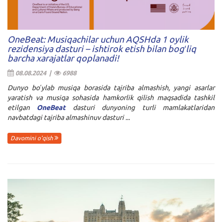
OneBeat: Musiqachilar uchun AQSHda 1 oylik
rezidensiya dasturi – ishtirok etish bilan bogʻliq
barcha xarajatlar qoplanadi!
08.08.2024 |
6988
Dunyo boʻylab musiqa borasida tajriba almashish, yangi asarlar
yaratish va musiqa sohasida hamkorlik qilish maqsadida tashkil
etilgan
OneBeat
dasturi dunyoning turli mamlakatlaridan
navbatdagi tajriba almashinuv dasturi ...
Davomini o'qish