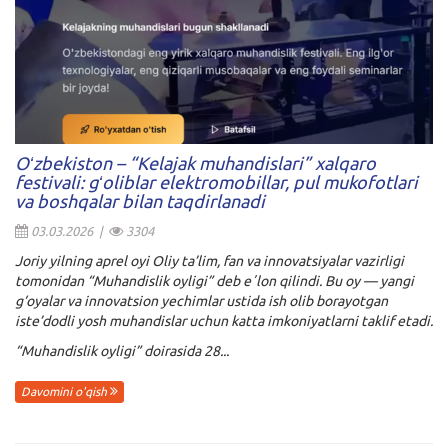
Oʻzbekiston – “Kelajak muhandislari” xalqaro
festivali: gʻoliblar elektromobillar, pul mukofotlari
va boshqalar bilan taqdirlanadi
03.03.2026 |
3304
Joriy yilning aprel oyi Oliy ta’lim, fan va innovatsiyalar vazirligi
tomonidan “Muhandislik oyligi” deb eʼlon qilindi. Bu oy — yangi
g‘oyalar va innovatsion yechimlar ustida ish olib borayotgan
iste’dodli yosh muhandislar uchun katta imkoniyatlarni taklif etadi.
“Muhandislik oyligi” doirasida 28...
Davomini o'qish