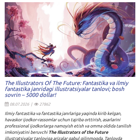
The Illustrators Of The Future: Fantastika va ilmiy
fantastika janridagi illustratsiyalar tanlovi; bosh
sovrin – 5000 dollar!
08.07.2026 |
27862
Ilmiy fantastika va fantastika janrlariga yaqinda kirib kelgan,
havaskor ijodkor-rassomlar uchun tajriba orttirish, asarlarini
professional ijodkorlarga namoyish etish va omma oldida tanilish
imkoniyatini beruvchi
The Illustrators of the Future
illustratsiyalar tanloviga arizalar qabul qilinmoqda. Tanlovda