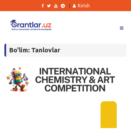
Kirish
|
Grantlar
Bo'lim: Tanlovlar
Tanlovlar
Ishlar
Kurslar
Blog
Yana
Qidirish