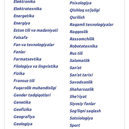
Elektronika
Psixologiya
Elektrotexnika
Qishloq xo'jaligi
Energetika
Qurilish
Energiya
Raqamli texnologiyalar
Eston tili va madaniyati
Raqqoslik
Falsafa
Rassomchilik
Fan va texnologiyalar
Robototexnika
Fanlar
Rus tili
Farmatsevtika
Salomatlik
Filologiya va lingvistika
San'at
Fizika
San'at tarixi
Fransuz tili
Savodxonlik
Fuqarolik muhandisligi
Shaharsozlik
Gender tadqiqotlari
She'riyat
Genetika
Siyosiy fanlar
Geofizika
Sog'liqni saqlash
Geografiya
Sotsiologiya
Geologiya
Sport