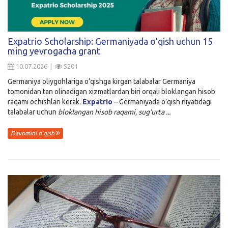
Expatrio Scholarship: Germaniyada o’qish uchun 15
ming yevrogacha grant
10.07.2026 |
5201
Germaniya oliygohlariga o’qishga kirgan talabalar Germaniya
tomonidan tan olinadigan xizmatlardan biri orqali bloklangan hisob
raqami ochishlari kerak.
Expatrio
– Germaniyada o’qish niyatidagi
talabalar uchun
bloklangan hisob raqami, sug’urta ...
Davomini o'qish