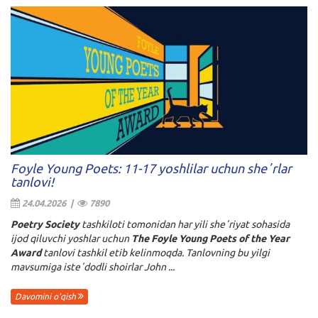
Foyle Young Poets: 11-17 yoshlilar uchun sheʼrlar
tanlovi!
24.04.2026 |
7890
Poetry Society
tashkiloti tomonidan har yili sheʼriyat sohasida
ijod qiluvchi yoshlar uchun
The Foyle Young Poets of the Year
Award
tanlovi tashkil etib kelinmoqda. Tanlovning bu yilgi
mavsumiga isteʼdodli shoirlar John ...
Davomini o'qish