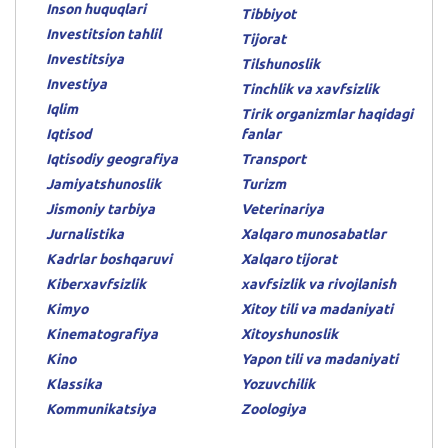
Inson huquqlari
Tibbiyot
Investitsion tahlil
Tijorat
Investitsiya
Tilshunoslik
Investiya
Tinchlik va xavfsizlik
Iqlim
Tirik organizmlar haqidagi
Iqtisod
fanlar
Iqtisodiy geografiya
Transport
Jamiyatshunoslik
Turizm
Jismoniy tarbiya
Veterinariya
Jurnalistika
Xalqaro munosabatlar
Kadrlar boshqaruvi
Xalqaro tijorat
Kiberxavfsizlik
xavfsizlik va rivojlanish
Kimyo
Xitoy tili va madaniyati
Kinematografiya
Xitoyshunoslik
Kino
Yapon tili va madaniyati
Klassika
Yozuvchilik
Kommunikatsiya
Zoologiya