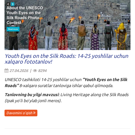
Youth Eyes on the Silk Roads: 14-25 yoshlilar uchun
xalqaro fototanlov!
27.04.2026 |
8294
UNESCO tashkiloti 14-25 yoshlilar uchun
“Youth Eyes on the Silk
Roads”
8-xalqaro suratlar tanloviga ishlar qabul qilmoqda.
Tanlovning bu yilgi mavzusi
:
Living Heritage along the Silk Roads
(Ipak yoʻli boʻylab jonli meros).
Davomini o'qish