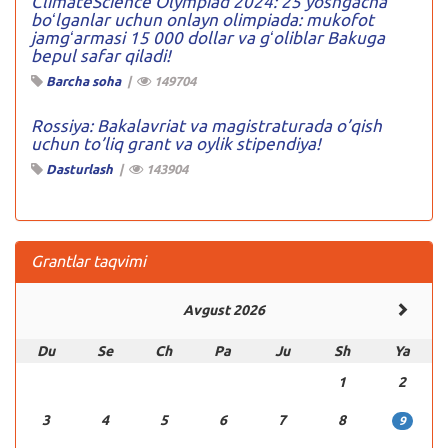
ClimateScience Olympiad 2024: 25 yoshgacha
boʻlganlar uchun onlayn olimpiada: mukofot
jamgʻarmasi 15 000 dollar va gʻoliblar Bakuga
bepul safar qiladi!
Barcha soha
|
149704
Rossiya: Bakalavriat va magistraturada o’qish
uchun to’liq grant va oylik stipendiya!
Dasturlash
|
143904
Grantlar taqvimi
Avgust 2026
Du
Se
Ch
Pa
Ju
Sh
Ya
1
2
3
4
5
6
7
8
9