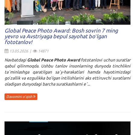
Global Peace Photo Award: Bosh sovrin 7 ming
yevro va Avstriyaga bepul sayohat boʻlgan
fototanlov!
13.05.2026 |
14871
Navbatdagi
Global Peace Photo Award
fototanlovi uchun suratlar
qabul qilinmoqda. Ushbu tanlov insonlarning dunyoda tinchlikni
taʼminlashga qaratilgan saʼy-harakatlari hamda hayotimizdagi
goʻzallik va ezgulikka boʻlgan intilishlarini aks ettiruvchi suratlarni
oladigan dunyodagi barcha suratkashlarni eʼ...
Davomini o'qish