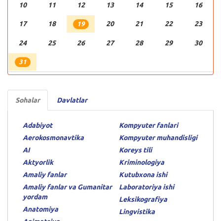
10
11
12
13
14
15
16
17
18
20
21
22
23
19
24
25
26
27
28
29
30
31
Sohalar
Davlatlar
Adabiyot
Kompyuter fanlari
Aerokosmonavtika
Kompyuter muhandisligi
AI
Koreys tili
Aktyorlik
Kriminologiya
Amaliy fanlar
Kutubxona ishi
Amaliy fanlar va Gumanitar
Laboratoriya ishi
yordam
Leksikografiya
Anatomiya
Lingvistika