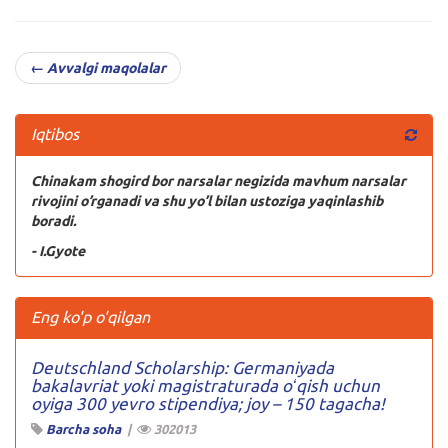
← Avvalgi maqolalar
Iqtibos
Chinakam shogird bor narsalar negizida mavhum narsalar
rivojini o’rganadi va shu yo’l bilan ustoziga yaqinlashib
boradi.
- I.Gyote
Eng ko'p o'qilgan
Deutschland Scholarship: Germaniyada
bakalavriat yoki magistraturada oʻqish uchun
oyiga 300 yevro stipendiya; joy – 150 tagacha!
Barcha soha
|
302013