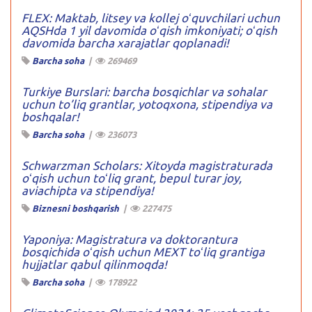
FLEX: Maktab, litsey va kollej oʻquvchilari uchun
AQSHda 1 yil davomida oʻqish imkoniyati; oʻqish
davomida barcha xarajatlar qoplanadi!
Barcha soha
|
269469
Turkiye Burslari: barcha bosqichlar va sohalar
uchun to’liq grantlar, yotoqxona, stipendiya va
boshqalar!
Barcha soha
|
236073
Schwarzman Scholars: Xitoyda magistraturada
oʻqish uchun toʻliq grant, bepul turar joy,
aviachipta va stipendiya!
Biznesni boshqarish
|
227475
Yaponiya: Magistratura va doktorantura
bosqichida oʻqish uchun MEXT toʻliq grantiga
hujjatlar qabul qilinmoqda!
Barcha soha
|
178922