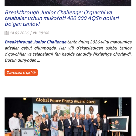
Breakthrough Junior Challenge: Oʻquvchi va
talabalar uchun mukofoti 400 000 AQSh dollari
boʻgan tanlov!
14.05.2026 |
38168
Breakthrough Junior Challenge
tanlovining 2026-yilgi mavsumiga
arizalar qabul qilinmoqda. Har yili oʻtkaziladigan ushbu tanlov
oʻquvchilar va talabalarni fan haqida tanqidiy fikrlashga chorlaydi.
Butun dunyodan ...
Davomini o'qish