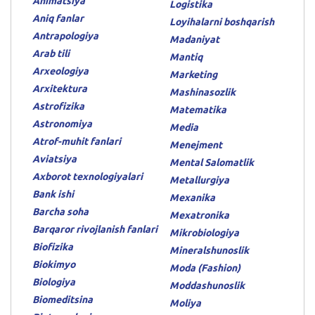
Animatsiya
Logistika
Aniq fanlar
Loyihalarni boshqarish
Antrapologiya
Madaniyat
Arab tili
Mantiq
Arxeologiya
Marketing
Arxitektura
Mashinasozlik
Astrofizika
Matematika
Astronomiya
Media
Atrof-muhit fanlari
Menejment
Aviatsiya
Mental Salomatlik
Axborot texnologiyalari
Metallurgiya
Bank ishi
Mexanika
Barcha soha
Mexatronika
Barqaror rivojlanish fanlari
Mikrobiologiya
Biofizika
Mineralshunoslik
Biokimyo
Moda (Fashion)
Biologiya
Moddashunoslik
Biomeditsina
Moliya