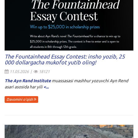
The Fountainhead Essay Contest: insho yozib, 25
000 dollargacha mukofot yutib oling!
11.05.2026 |
18121
The Ayn Rand Institute
muassasasi mashhur yozuvchi Ayn Rend
asari asosida har yili
<...
Davomini o'qish