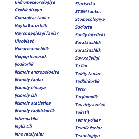
Gidrometeorologiya
Statistika
Grafik dizayn
STEM fanlari
Gumanitar fanlar
Stomatologiya
Haykaltaroshlik
Sug'urta
Hayot haqidagi fanlar
Sun'iy intellekt
Hisoblash
Suratkashlik
Hunarmandchilik
Suratkashlik
Huquqshunoslik
Suv xo'jaligi
Ijodkorlik
Ta'lim
Ijtimoiy antropologiya
Tabiiy fanlar
Ijtimoiy fanlar
Tadbirkorlik
Ijtimoiy himoya
Tarix
Ijtimoiy ish
Tarjimonlik
Ijtimoiy statistika
Tasviriy sanʼat
Ijtimoiy tadbirkorlik
Tekstil
Informatika
Temir yo'llar
Ingliz tili
Texnik fanlar
Innovatsiyalar
Texnologiya