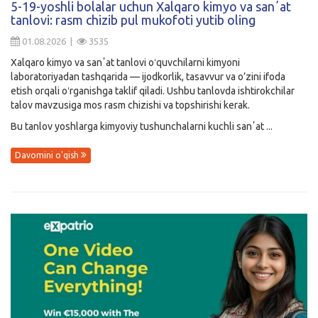
5-19-yoshli bolalar uchun Xalqaro kimyo va sanʼat
tanlovi: rasm chizib pul mukofoti yutib oling
Kirish
01.08.2026 |
3535
Xalqaro kimyo va sanʼat tanlovi oʻquvchilarni kimyoni
laboratoriyadan tashqarida — ijodkorlik, tasavvur va o’zini ifoda
etish orqali oʻrganishga taklif qiladi. Ushbu tanlovda ishtirokchilar
talov mavzusiga mos rasm chizishi va topshirishi kerak.
Bu tanlov yoshlarga kimyoviy tushunchalarni kuchli sanʼat ...
Davomini o'qish