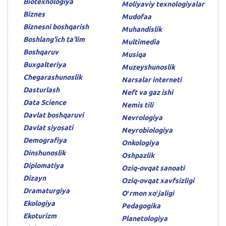
Biotexnologiya
Moliyaviy texnologiyalar
Biznes
Mudofaa
Biznesni boshqarish
Muhandislik
Boshlang'ich ta'lim
Multimedia
Boshqaruv
Musiqa
Buxgalteriya
Muzeyshunoslik
Chegarashunoslik
Narsalar interneti
Dasturlash
Neft va gaz ishi
Data Science
Nemis tili
Davlat boshqaruvi
Nevrologiya
Davlat siyosati
Neyrobiologiya
Demografiya
Onkologiya
Dinshunoslik
Oshpazlik
Diplomatiya
Oziq-ovqat sanoati
Dizayn
Oziq-ovqat xavfsizligi
Dramaturgiya
Oʻrmon xoʻjaligi
Ekologiya
Pedagogika
Ekoturizm
Planetologiya