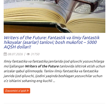
Writers of the Future: Fantastik va ilmiy fantastik
hikoyalar (asarlar) tanlovi; bosh mukofot – 5000
AQSH dollari!
08.07.2026 |
31750
Ilmiy fantastika va fantastika janrlarida ijod qiluvchi yozuvchilarga
moʻljallangan
Writers of the Future
tanlovida ishtirok etish uchun
arizalar qabul qilinmoqda. Tanlov ilmiy fantastika va fantastika
janrida ijod qiluvchi, ijodini yaqinda boshlagan yozuvchilar uchun
o’z ishlarini sohaning eng kuchli ...
Davomini o'qish