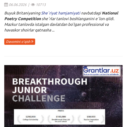
06.06.2026 |
10713
Buyuk Britaniyaning
Sheʼriyat hamjamiyati
navbatdagi
National
Poetry Competition
sheʼrlar tanlovi boshlanganini eʼlon qildi.
Mazkur tanlovda istalgan davlatdan boʻlgan professional va
havaskor shoirlar qatnasha ...
Davomini o'qish