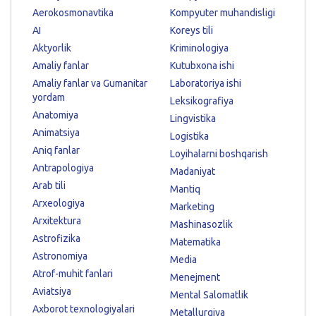
Aerokosmonavtika
Kompyuter muhandisligi
AI
Koreys tili
Aktyorlik
Kriminologiya
Amaliy fanlar
Kutubxona ishi
Amaliy fanlar va Gumanitar
Laboratoriya ishi
yordam
Leksikografiya
Anatomiya
Lingvistika
Animatsiya
Logistika
Aniq fanlar
Loyihalarni boshqarish
Antrapologiya
Madaniyat
Arab tili
Mantiq
Arxeologiya
Marketing
Arxitektura
Mashinasozlik
Astrofizika
Matematika
Astronomiya
Media
Atrof-muhit fanlari
Menejment
Aviatsiya
Mental Salomatlik
Axborot texnologiyalari
Metallurgiya