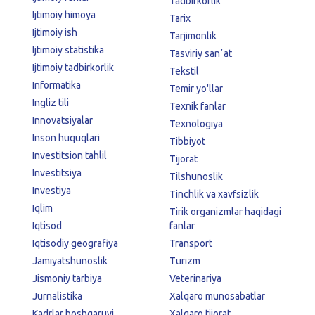
Tadbirkorlik
Ijtimoiy himoya
Tarix
Ijtimoiy ish
Tarjimonlik
Ijtimoiy statistika
Tasviriy sanʼat
Ijtimoiy tadbirkorlik
Tekstil
Informatika
Temir yo'llar
Ingliz tili
Texnik fanlar
Innovatsiyalar
Texnologiya
Inson huquqlari
Tibbiyot
Investitsion tahlil
Tijorat
Investitsiya
Tilshunoslik
Investiya
Tinchlik va xavfsizlik
Iqlim
Tirik organizmlar haqidagi
Iqtisod
fanlar
Iqtisodiy geografiya
Transport
Jamiyatshunoslik
Turizm
Jismoniy tarbiya
Veterinariya
Jurnalistika
Xalqaro munosabatlar
Kadrlar boshqaruvi
Xalqaro tijorat