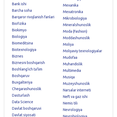
Bank ishi
Mexanika
Barcha soha
Mexatronika
Barqaror rivojlanish fanlari
Mikrobiologiya
Biofizika
Mineralshunoslik
Biokimyo
Moda (Fashion)
Biologiya
Moddashunoslik
Biomeditsina
Moliya
Biotexnologiya
Moliyaviy texnologiyalar
Biznes
Mudofaa
Biznesni boshqarish
Muhandislik
Boshlang'ich ta'lim
Multimedia
Boshqaruv
Musiqa
Buxgalteriya
Muzeyshunoslik
Chegarashunoslik
Narsalar interneti
Dasturlash
Neft va gaz ishi
Data Science
Nemis tili
Davlat boshqaruvi
Nevrologiya
Davlat siyosati
Neyrobiologiya