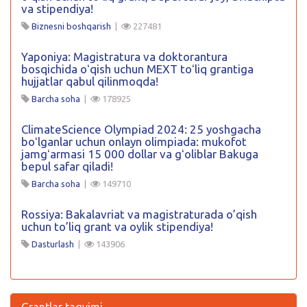
va stipendiya!
Biznesni boshqarish
|
227481
Yaponiya: Magistratura va doktorantura
bosqichida oʻqish uchun MEXT toʻliq grantiga
hujjatlar qabul qilinmoqda!
Barcha soha
|
178925
ClimateScience Olympiad 2024: 25 yoshgacha
boʻlganlar uchun onlayn olimpiada: mukofot
jamgʻarmasi 15 000 dollar va gʻoliblar Bakuga
bepul safar qiladi!
Barcha soha
|
149710
Rossiya: Bakalavriat va magistraturada o’qish
uchun to’liq grant va oylik stipendiya!
Dasturlash
|
143906