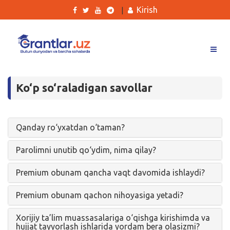
Kirish
|
Grantlar
Ko‘p so‘raladigan savollar
Tanlovlar
Ishlar
Qanday ro‘yxatdan o‘taman?
Kurslar
Parolimni unutib qo‘ydim, nima qilay?
Blog
Yana
Premium obunam qancha vaqt davomida ishlaydi?
Premium obunam qachon nihoyasiga yetadi?
Xorijiy ta’lim muassasalariga o‘qishga kirishimda va
hujjat tayyorlash ishlarida yordam bera olasizmi?
Qidirish