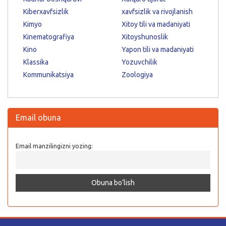
Kiberxavfsizlik
xavfsizlik va rivojlanish
Kimyo
Xitoy tili va madaniyati
Kinematografiya
Xitoyshunoslik
Kino
Yapon tili va madaniyati
Klassika
Yozuvchilik
Kommunikatsiya
Zoologiya
Email obuna
Email manzilingizni yozing: