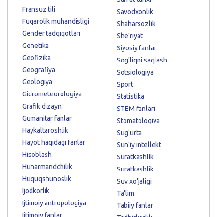
Fransuz tili
Savodxonlik
Fuqarolik muhandisligi
Shaharsozlik
Gender tadqiqotlari
She'riyat
Genetika
Siyosiy fanlar
Geofizika
Sog'liqni saqlash
Geografiya
Sotsiologiya
Geologiya
Sport
Gidrometeorologiya
Statistika
Grafik dizayn
STEM fanlari
Gumanitar fanlar
Stomatologiya
Haykaltaroshlik
Sug'urta
Hayot haqidagi fanlar
Sun'iy intellekt
Hisoblash
Suratkashlik
Hunarmandchilik
Suratkashlik
Huquqshunoslik
Suv xo'jaligi
Ijodkorlik
Ta'lim
Ijtimoiy antropologiya
Tabiiy fanlar
Ijtimoiy fanlar