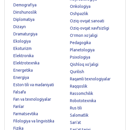
Demografiya
Onkologiya
Dinshunoslik
Oshpazlik
Diplomatiya
Oziq-ovqat sanoati
Dizayn
Oziq-ovqat xavfsizligi
Dramaturgiya
Oʻrmon xoʻjaligi
Ekologiya
Pedagogika
Ekoturizm
Planetologiya
Elektronika
Psixologiya
Elektrotexnika
Qishloq xo'jaligi
Energetika
Qurilish
Energiya
Raqamli texnologiyalar
Eston tili va madaniyati
Raqqoslik
Falsafa
Rassomchilik
Fan va texnologiyalar
Robototexnika
Fanlar
Rus tili
Farmatsevtika
Salomatlik
Filologiya va lingvistika
San'at
Fizika
San'at tarixi