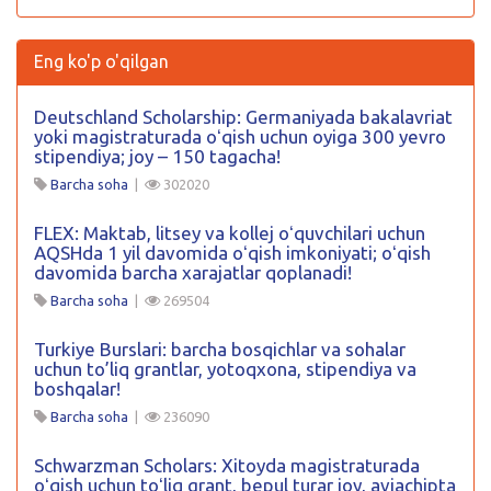
Eng ko'p o'qilgan
Deutschland Scholarship: Germaniyada bakalavriat
yoki magistraturada oʻqish uchun oyiga 300 yevro
stipendiya; joy – 150 tagacha!
Barcha soha
|
302020
FLEX: Maktab, litsey va kollej oʻquvchilari uchun
AQSHda 1 yil davomida oʻqish imkoniyati; oʻqish
davomida barcha xarajatlar qoplanadi!
Barcha soha
|
269504
Turkiye Burslari: barcha bosqichlar va sohalar
uchun to’liq grantlar, yotoqxona, stipendiya va
boshqalar!
Barcha soha
|
236090
Schwarzman Scholars: Xitoyda magistraturada
oʻqish uchun toʻliq grant, bepul turar joy, aviachipta