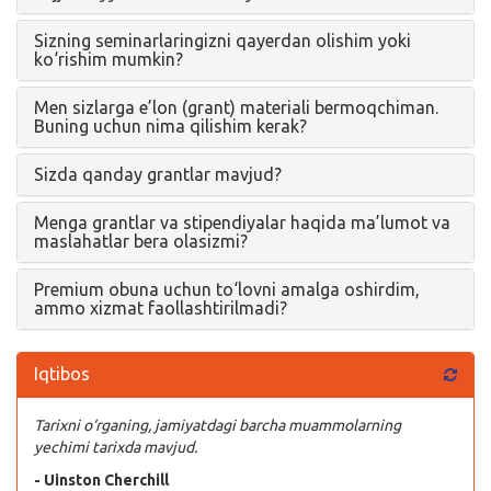
Kirish
Sizning seminarlaringizni qayerdan olishim yoki
ko‘rishim mumkin?
Men sizlarga e’lon (grant) materiali bermoqchiman.
Buning uchun nima qilishim kerak?
Sizda qanday grantlar mavjud?
Menga grantlar va stipendiyalar haqida ma’lumot va
maslahatlar bera olasizmi?
Premium obuna uchun to‘lovni amalga oshirdim,
ammo xizmat faollashtirilmadi?
Iqtibos
Tarixni o‘rganing, jamiyatdagi barcha muammolarning
yechimi tarixda mavjud.
- Uinston Cherchill