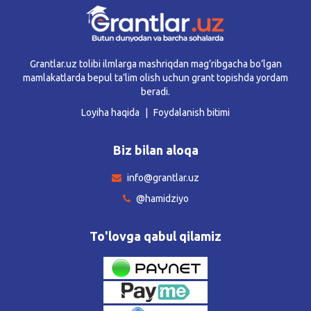
Grantlar.uz tolibi ilmlarga mashriqdan mag’ribgacha bo’lgan
mamlakatlarda bepul ta’lim olish uchun grant topishda yordam
beradi.
Loyiha haqida
Foydalanish bitimi
Biz bilan aloqa
info@grantlar.uz
@hamidziyo
To'lovga qabul qilamiz