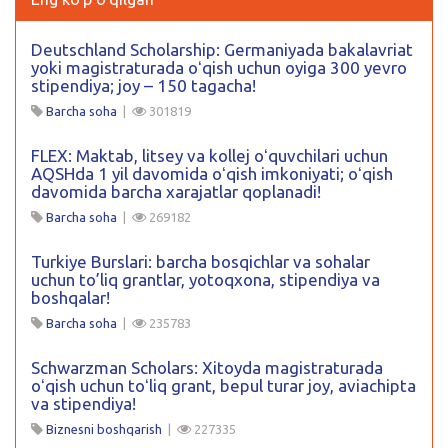
Deutschland Scholarship: Germaniyada bakalavriat
yoki magistraturada oʻqish uchun oyiga 300 yevro
stipendiya; joy – 150 tagacha!
Barcha soha
|
301819
FLEX: Maktab, litsey va kollej oʻquvchilari uchun
AQSHda 1 yil davomida oʻqish imkoniyati; oʻqish
davomida barcha xarajatlar qoplanadi!
Barcha soha
|
269182
Turkiye Burslari: barcha bosqichlar va sohalar
uchun to’liq grantlar, yotoqxona, stipendiya va
boshqalar!
Barcha soha
|
235783
Schwarzman Scholars: Xitoyda magistraturada
oʻqish uchun toʻliq grant, bepul turar joy, aviachipta
va stipendiya!
Biznesni boshqarish
|
227335