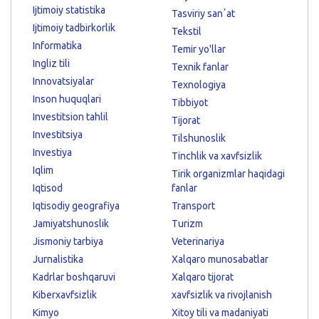
Ijtimoiy statistika
Tasviriy sanʼat
Ijtimoiy tadbirkorlik
Tekstil
Informatika
Temir yo'llar
Ingliz tili
Texnik fanlar
Innovatsiyalar
Texnologiya
Inson huquqlari
Tibbiyot
Investitsion tahlil
Tijorat
Investitsiya
Tilshunoslik
Investiya
Tinchlik va xavfsizlik
Iqlim
Tirik organizmlar haqidagi
Iqtisod
fanlar
Iqtisodiy geografiya
Transport
Jamiyatshunoslik
Turizm
Jismoniy tarbiya
Veterinariya
Jurnalistika
Xalqaro munosabatlar
Kadrlar boshqaruvi
Xalqaro tijorat
Kiberxavfsizlik
xavfsizlik va rivojlanish
Kimyo
Xitoy tili va madaniyati