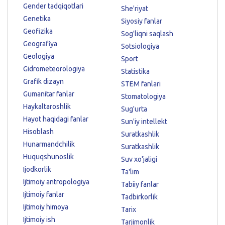
Gender tadqiqotlari
She'riyat
Genetika
Siyosiy fanlar
Geofizika
Sog'liqni saqlash
Geografiya
Sotsiologiya
Geologiya
Sport
Gidrometeorologiya
Statistika
Grafik dizayn
STEM fanlari
Gumanitar fanlar
Stomatologiya
Haykaltaroshlik
Sug'urta
Hayot haqidagi fanlar
Sun'iy intellekt
Hisoblash
Suratkashlik
Hunarmandchilik
Suratkashlik
Huquqshunoslik
Suv xo'jaligi
Ijodkorlik
Ta'lim
Ijtimoiy antropologiya
Tabiiy fanlar
Ijtimoiy fanlar
Tadbirkorlik
Ijtimoiy himoya
Tarix
Ijtimoiy ish
Tarjimonlik