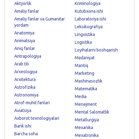
Aktyorlik
Kriminologiya
Amaliy fanlar
Kutubxona ishi
Amaliy fanlar va Gumanitar
Laboratoriya ishi
yordam
Leksikografiya
Anatomiya
Lingvistika
Animatsiya
Logistika
Aniq fanlar
Loyihalarni boshqarish
Antrapologiya
Madaniyat
Arab tili
Mantiq
Arxeologiya
Marketing
Arxitektura
Mashinasozlik
Astrofizika
Matematika
Astronomiya
Media
Atrof-muhit fanlari
Menejment
Aviatsiya
Mental Salomatlik
Axborot texnologiyalari
Metallurgiya
Bank ishi
Mexanika
Barcha soha
Mexatronika