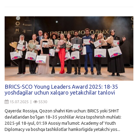
BRICS-SCO Young Leaders Award 2025: 18-35
yoshdagilar uchun xalqaro yetakchilar tanlovi
15.07.2025 |
5530
Qayerda: Rossiya, Qozon shahri Kim uchun: BRICS yoki SHHT
davlatlaridan bo‘lgan 18–35 yoshlilar Ariza topshirish muhlati:
2025-yil 18-iyul, 01:59 Asosiy ma’lumot: Academy of Youth
Diplomacy va boshqa tashkilotlar hamkorligida yetakchi yos...