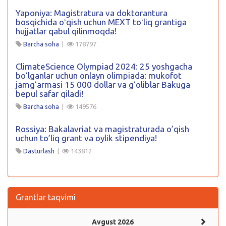
Yaponiya: Magistratura va doktorantura
bosqichida oʻqish uchun MEXT toʻliq grantiga
hujjatlar qabul qilinmoqda!
Barcha soha
|
178797
ClimateScience Olympiad 2024: 25 yoshgacha
boʻlganlar uchun onlayn olimpiada: mukofot
jamgʻarmasi 15 000 dollar va gʻoliblar Bakuga
bepul safar qiladi!
Barcha soha
|
149576
Rossiya: Bakalavriat va magistraturada o’qish
uchun to’liq grant va oylik stipendiya!
Dasturlash
|
143812
Grantlar taqvimi
Avgust 2026