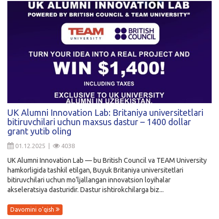
UK Alumni Innovation Lab: Britaniya universitetlari
bitiruvchilari uchun maxsus dastur – 1400 dollar
grant yutib oling
01.12.2025 |
4038
UK Alumni Innovation Lab — bu British Council va TEAM University
hamkorligida tashkil etilgan, Buyuk Britaniya universitetlari
bitiruvchilari uchun mo‘ljallangan innovatsion loyihalar
akseleratsiya dasturidir. Dastur ishtirokchilarga biz...
Davomini o'qish