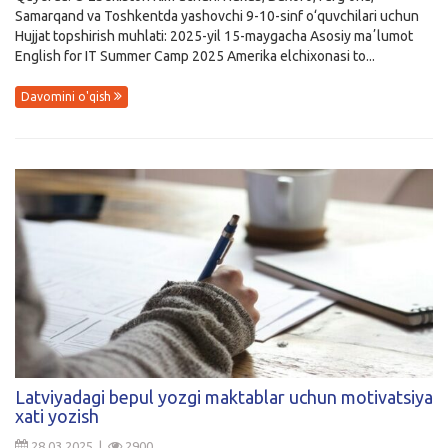
Samarqand va Toshkentda yashovchi 9-10-sinf o‘quvchilari uchun
Hujjat topshirish muhlati: 2025-yil 15-maygacha Asosiy maʼlumot
English for IT Summer Camp 2025 Amerika elchixonasi to...
Davomini o'qish
Latviyadagi bepul yozgi maktablar uchun motivatsiya
xati yozish
28.03.2025 |
2900