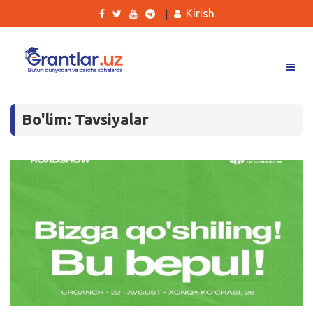
Kirish
|
Grantlar
Bo'lim: Tavsiyalar
Tanlovlar
Ishlar
Kurslar
Blog
Yana
Qidirish