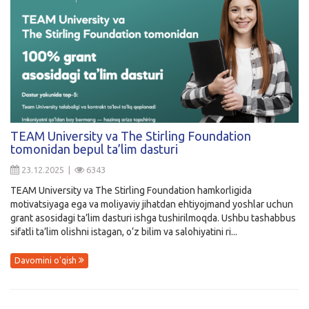
TEAM University va The Stirling Foundation
tomonidan bepul ta’lim dasturi
23.12.2025 |
6343
TEAM University va The Stirling Foundation hamkorligida
motivatsiyaga ega va moliyaviy jihatdan ehtiyojmand yoshlar uchun
grant asosidagi ta’lim dasturi ishga tushirilmoqda. Ushbu tashabbus
sifatli ta’lim olishni istagan, o‘z bilim va salohiyatini ri...
Davomini o'qish