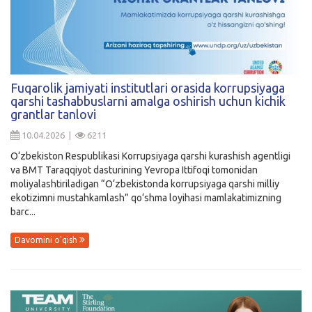
Fuqarolik jamiyati institutlari orasida korrupsiyaga
qarshi tashabbuslarni amalga oshirish uchun kichik
grantlar tanlovi
10.04.2026 |
6211
O‘zbekiston Respublikasi Korrupsiyaga qarshi kurashish agentligi
va BMT Taraqqiyot dasturining Yevropa Ittifoqi tomonidan
moliyalashtiriladigan “O‘zbekistonda korrupsiyaga qarshi milliy
ekotizimni mustahkamlash” qo‘shma loyihasi mamlakatimizning
barc...
Davomini o'qish