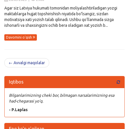
Agar siz Latviya hukumati tomonidan moliyalashtiriladigan yozgi
maktablarga hujjat topshirishish niyatida bo'lsangiz, sizdan
motivatsiya xati yozish talab qilinadi. Ushbu qo‘llanmada sizga
ishonarli va shaxsingizni ochib bera oladigan xat yozish b...
Davomini o'qish
← Avvalgi maqolalar
Iqtibos
Bilganlarimizning cheki bor, bilmagan narsalarimizning esa
had-chegarasi yo‘q.
- P.Laplas
Eng ko'p o'qilgan