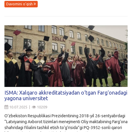
Davomini o'qish
ISMA: Xalqaro akkreditatsiyadan o‘tgan Farg‘onadagi
yagona universitet
10.07.2025 |
10209
O’zbekiston Respublikasi Prezidentining 2018-yil 26-sentyabrdagi
“Latviyaning Axborot tizimlari menejmenti Oliy maktabining Farg‘ona
shahridagi filialini tashkil etish to‘g‘risida”gi PQ-3952-sonli qarori