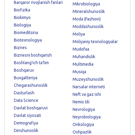
Barqaror rivojlanish fanlari
Mikrobiologiya
Biofizika
Mineralshunoslik
Biokimyo
Moda (Fashion)
Biologiya
Moddashunoslik
Biomeditsina
Moliya
Biotexnologiya
Moliyaviy texnologiyalar
Biznes
Mudofaa
Biznesni boshqarish
Muhandislik
Boshlang'ich ta'lim
Multimedia
Boshqaruv
Musiqa
Buxgalteriya
Muzeyshunoslik
Chegarashunoslik
Narsalar interneti
Dasturlash
Neft va gaz ishi
Data Science
Nemis tili
Davlat boshqaruvi
Nevrologiya
Davlat siyosati
Neyrobiologiya
Demografiya
Onkologiya
Dinshunoslik
Oshpazlik