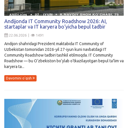
Andijonda IT Community Roadshow 2026: AI,
startaplar va IT karyera bo‘yicha bepul tadbir
22.06.2026 |
1491
Andijon shahridagi Prezident maktabida IT Community of
Uzbekistan tomonidan 2026-yil 27-iyun kuni navbatdagi IT
Community Roadshow tadbiri tashkil etilmoqda. IT Community
Roadshow — bu O‘zbekiston bo‘ylab o‘tkazilayotgan bepul ta’lim va
karyera ta...
Davomini o'qish