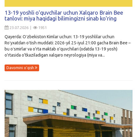
13-19 yoshli o’quvchilar uchun Xalqaro Brain Bee
tanlovi: miya haqidagi bilimingizni sinab ko’ring
23.07.2026 |
1951
Qayerda: Oʻzbekiston Kimlar uchun: 13-19 yoshlilar uchun
Roʻyxatdan oʻtish muddati: 2026-yil 25-iyul 21:00 gacha Brain Bee –
bu oʻsmirlar va o'rta maktab o'quvchilari (odatda 13-19 yosh)
o'rtasida o'tkaziladigan xalqaro neyrologiya (miya va...
Davomini o'qish