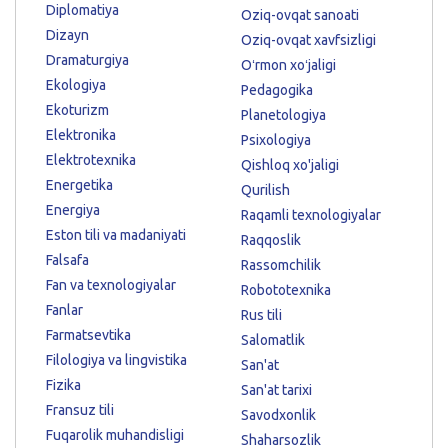
Diplomatiya
Oziq-ovqat sanoati
Dizayn
Oziq-ovqat xavfsizligi
Dramaturgiya
Oʻrmon xoʻjaligi
Ekologiya
Pedagogika
Ekoturizm
Planetologiya
Elektronika
Psixologiya
Elektrotexnika
Qishloq xo'jaligi
Energetika
Qurilish
Energiya
Raqamli texnologiyalar
Eston tili va madaniyati
Raqqoslik
Falsafa
Rassomchilik
Fan va texnologiyalar
Robototexnika
Fanlar
Rus tili
Farmatsevtika
Salomatlik
Filologiya va lingvistika
San'at
Fizika
San'at tarixi
Fransuz tili
Savodxonlik
Fuqarolik muhandisligi
Shaharsozlik