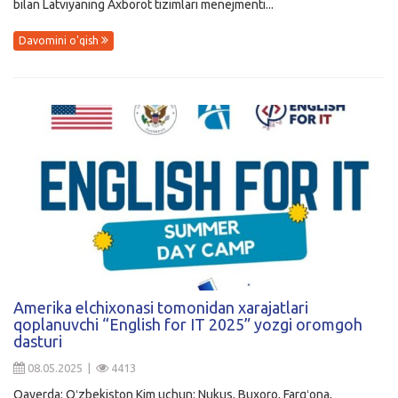
bilan Latviyaning Axborot tizimlari menejmenti...
Davomini o'qish
Amerika elchixonasi tomonidan xarajatlari
qoplanuvchi “English for IT 2025” yozgi oromgoh
dasturi
08.05.2025 |
4413
Qayerda: Oʻzbekiston Kim uchun: Nukus, Buxoro, Fargʻona,