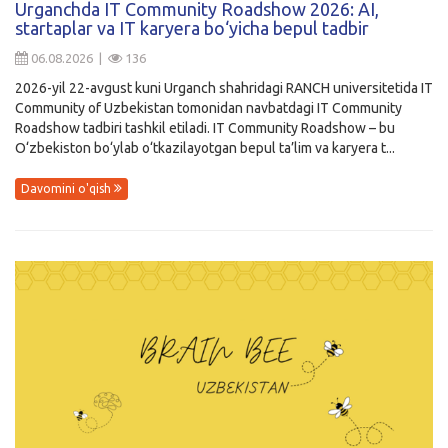
Urganchda IT Community Roadshow 2026: AI,
startaplar va IT karyera bo‘yicha bepul tadbir
Kirish
06.08.2026 |
136
2026-yil 22-avgust kuni Urganch shahridagi RANCH universitetida IT
Community of Uzbekistan tomonidan navbatdagi IT Community
Roadshow tadbiri tashkil etiladi. IT Community Roadshow – bu
O‘zbekiston bo‘ylab o‘tkazilayotgan bepul ta’lim va karyera t...
Davomini o'qish