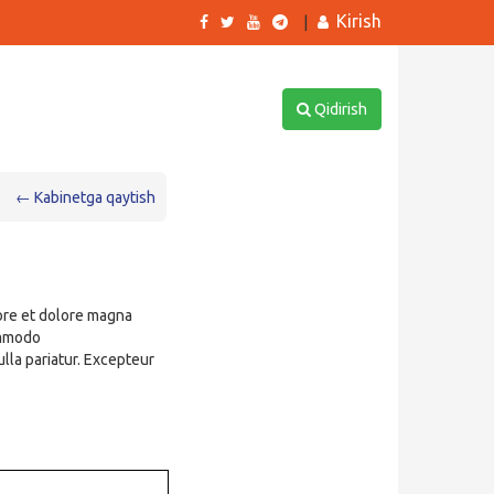
Kirish
|
Qidirish
← Kabinetga qaytish
bore et dolore magna
commodo
ulla pariatur. Excepteur