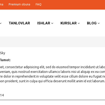
ma
Premium obuna
FAQ
TANLOVLAR
ISHLAR
KURSLAR
BLOG
 Sky
'lumot:
et, consectetur adipisicing elit, sed do eiusmod tempor incididunt ut la
 veniam, quis nostrud exercitation ullamco laboris nisi ut aliquip ex ea 
e dolor in reprehenderit in voluptate velit esse cillum dolore eu fugiat n
on proident, sunt in culpa qui officia deserunt mollit anim id est laborum.
-14