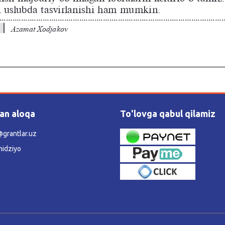
lan aloqa
To'lovga qabul qilamiz
grantlar.uz
idziyo