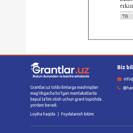
Biz bi
info@
Grantlar.uz tolibi ilmlarga mashriqdan
@ham
mag’ribgacha bo’lgan mamlakatlarda
bepul ta’lim olish uchun grant topishda
yordam beradi.
Loyiha haqida
Foydalanish bitimi