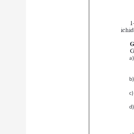
Qidirish
Kirish