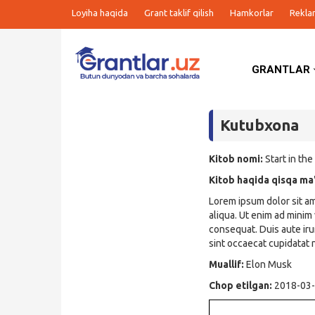
Loyiha haqida
Grant taklif qilish
Hamkorlar
Rekla
GRANTLAR
Grantlar
Kutubxona
Tanlovlar
Kitob nomi:
Start in the
Ishlar
Kitob haqida qisqa ma
Lorem ipsum dolor sit am
Kurslar
aliqua. Ut enim ad minim
consequat. Duis aute irur
Blog
sint occaecat cupidatat n
Muallif:
Elon Musk
Yana
Chop etilgan:
2018-03