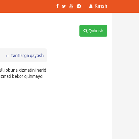
Kirish
|
Qidirish
← Tariflarga qaytish
lli obuna xizmatini harid
 xizmati bekor qilinmaydi