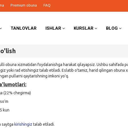
ma
Premium obuna
FAQ
TANLOVLAR
ISHLAR
KURSLAR
BLOG
o'lish
pulli obuna xizmatidan foydalanishga harakat qilayapsiz. Ushbu sahifada pu
ngiz yoki rad etishingiz talab etiladi. Eslatib o'tamiz, harid qilingan obuna
ngan pullarni qaytarishning imkoni yo'q.
'lumotlari:
a (22% chegirma)
so‘m
5 kun
n saytga
kirishingiz
talab etiladi.