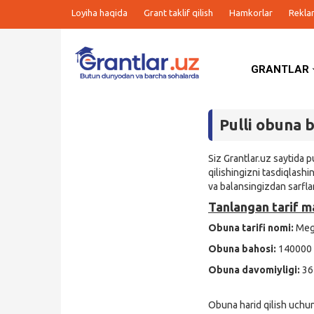
Loyiha haqida
Grant taklif qilish
Hamkorlar
Rekla
GRANTLAR
Grantlar
Pulli obuna b
Tanlovlar
Siz Grantlar.uz saytida 
Ishlar
qilishingizni tasdiqlashi
va balansingizdan sarfla
Kurslar
Tanlangan tarif ma
Obuna tarifi nomi:
Meg
Blog
Obuna bahosi:
140000 
Obuna davomiyligi:
36
Yana
Obuna harid qilish uchu