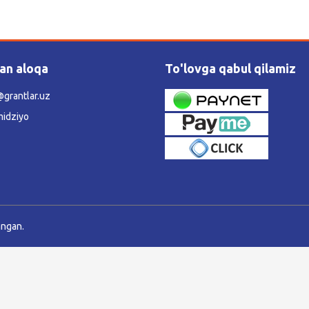
lan aloqa
To'lovga qabul qilamiz
grantlar.uz
idziyo
angan.