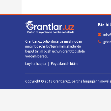
Qidirish
Kirish
Biz bi
info@
Grantlar.uz tolibi ilmlarga mashriqdan
@ham
mag’ribgacha bo’lgan mamlakatlarda
bepul ta’lim olish uchun grant topishda
yordam beradi.
Loyiha haqida
Foydalanish bitimi
Copyright © 2018 Grantlar.uz. Barcha huquqlar himoyal