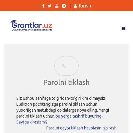
Kirish
|
Grantlar
Tanlovlar
Ishlar
Kurslar
Parolni tiklash
Blog
Siz ushbu sahifaga to'g'ridan-to'g'ri kira olmaysiz.
Yana
Elektron pochtangizga parolni tiklash uchun
yuborilgan matubdagi qoidalarga rioya qiling. Yangi
parolni tiklash uchun
bu yerga tashrif buyuring
.
Saytga kirasizmi?
Parolni qayta tiklash havolasini so'rash
Qidirish