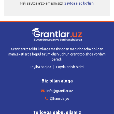
Hali saytga a'zo emasmisiz?
Saytga a'zo bo'lish
Kirish
Grantlar.uz tolibi ilmlarga mashriqdan mag’ribgacha bo’lgan
mamlakatlarda bepul ta’lim olish uchun grant topishda yordam
beradi.
Loyiha haqida
Foydalanish bitimi
Biz bilan aloqa
info@grantlar.uz
@hamidziyo
To'lovga qabul qilamiz