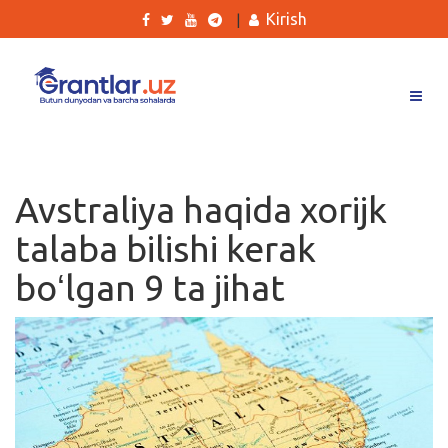
Kirish
|
Grantlar
Tanlovlar
Avstraliya haqida xorijk
Ishlar
talaba bilishi kerak
Kurslar
boʻlgan 9 ta jihat
Blog
Yana
Qidirish