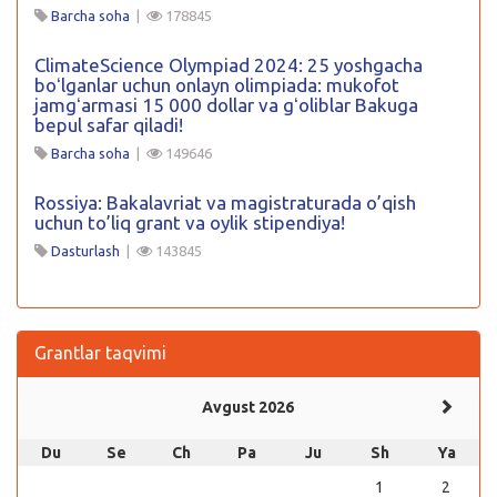
Barcha soha
|
178845
ClimateScience Olympiad 2024: 25 yoshgacha
boʻlganlar uchun onlayn olimpiada: mukofot
jamgʻarmasi 15 000 dollar va gʻoliblar Bakuga
bepul safar qiladi!
Barcha soha
|
149646
Rossiya: Bakalavriat va magistraturada o’qish
uchun to’liq grant va oylik stipendiya!
Dasturlash
|
143845
Grantlar taqvimi
Avgust 2026
Du
Se
Ch
Pa
Ju
Sh
Ya
1
2