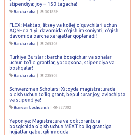
stipendiya; joy – 150 tagacha!
Barcha soha
|
301889
FLEX: Maktab, litsey va kollej oʻquvchilari uchun
AQSHda 1 yil davomida oʻqish imkoniyati; oʻqish
davomida barcha xarajatlar qoplanadi!
Barcha soha
|
269305
Turkiye Burslari: barcha bosqichlar va sohalar
uchun to’liq grantlar, yotoqxona, stipendiya va
boshqalar!
Barcha soha
|
235902
Schwarzman Scholars: Xitoyda magistraturada
oʻqish uchun toʻliq grant, bepul turar joy, aviachipta
va stipendiya!
Biznesni boshqarish
|
227392
Yaponiya: Magistratura va doktorantura
bosqichida oʻqish uchun MEXT toʻliq grantiga
hujjatlar qabul qilinmoqda!