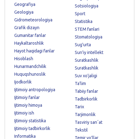
Geografiya
Sotsiologiya
Geologiya
Sport
Gidrometeorologiya
Statistika
Grafik dizayn
STEM fanlari
Gumanitar fanlar
Stomatologiya
Haykaltaroshlik
Sug'urta
Hayot haqidagi fanlar
Sun'iy intellekt
Hisoblash
Suratkashlik
Hunarmandchilik
Suratkashlik
Huquqshunoslik
Suv xo'jaligi
Ijodkorlik
Ta'lim
Ijtimoiy antropologiya
Tabiiy fanlar
Ijtimoiy fanlar
Tadbirkorlik
Ijtimoiy himoya
Tarix
Ijtimoiy ish
Tarjimonlik
Ijtimoiy statistika
Tasviriy sanʼat
Ijtimoiy tadbirkorlik
Tekstil
Informatika
Temir yo'llar