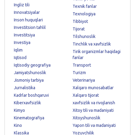
Ingliz tili
Texnik fanlar
Innovatsiyalar
Texnologiya
Inson huquqlari
Tibbiyot
Investitsion tahlil
Tijorat
Investitsiya
Tilshunoslik
Investiya
Tinchlik va xavfsizlik
Iqlim
Tirik organizmlar haqidagi
Iqtisod
fanlar
Iqtisodiy geografiya
Transport
Jamiyatshunoslik
Turizm
Jismoniy tarbiya
Veterinariya
Jurnalistika
Xalqaro munosabatlar
Kadrlar boshqaruvi
Xalqaro tijorat
Kiberxavfsizlik
xavfsizlik va rivojlanish
Kimyo
Xitoy tili va madaniyati
Kinematografiya
Xitoyshunoslik
Kino
Yapon tili va madaniyati
Klassika
Yozuvchilik