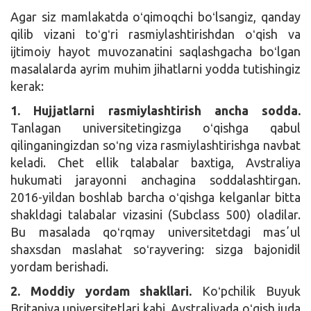
Agar siz mamlakatda oʻqimoqchi boʻlsangiz, qanday
qilib vizani toʻgʻri rasmiylashtirishdan oʻqish va
ijtimoiy hayot muvozanatini saqlashgacha boʻlgan
masalalarda ayrim muhim jihatlarni yodda tutishingiz
kerak:
1. Hujjatlarni rasmiylashtirish ancha sodda.
Tanlagan universitetingizga oʻqishga qabul
qilinganingizdan soʻng viza rasmiylashtirishga navbat
keladi. Chet ellik talabalar baxtiga, Avstraliya
hukumati jarayonni anchagina soddalashtirgan.
2016-yildan boshlab barcha oʻqishga kelganlar bitta
shakldagi talabalar vizasini (Subclass 500) oladilar.
Bu masalada qoʻrqmay universitetdagi masʼul
shaxsdan maslahat soʻrayvering: sizga bajonidil
yordam berishadi.
2. Moddiy yordam shakllari.
Koʻpchilik Buyuk
Britaniya universitetlari kabi, Avstraliyada oʻqish juda