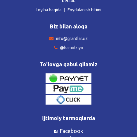
beradi.
Loyiha haqida
Foydalanish bitimi
Biz bilan aloqa
info@grantlar.uz
@hamidziyo
To'lovga qabul qilamiz
Ijtimoiy tarmoqlarda
Facebook