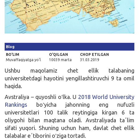
Kirish
Blog
BO'LIM
O'QILGAN
CHOP ETILGAN
Muvaffaqiyatga yo'l
10039 marta
31.03.2019
Ushbu maqolamiz chet ellik talabaning
universitetdagi hayotini yengillashtiruvchi 9 ta omil
haqida.
Avstraliya – quyoshli oʻlka. U
2018 World University
Rankings
boʻyicha jahonning eng nufuzli
universitetlari 100 talik reytingiga kirgan 6 ta
oliygohi bilan maqtana oladi. Avstraliyada taʼlim
sifati yuqori. Shuning uchun ham, davlat chet ellik
talabalar eʼtiborini oʻziga tortadi.