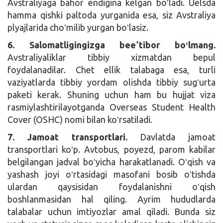
Avstraliyaga bahor endigina kelgan boʻladi. Uelsda
hamma qishki paltoda yurganida esa, siz Avstraliya
plyajlarida choʻmilib yurgan boʻlasiz.
6. Salomatligingizga beeʼtibor boʻlmang.
Avstraliyaliklar tibbiy xizmatdan bepul
foydalanadilar. Chet ellik talabaga esa, turli
vaziyatlarda tibbiy yordam olishda tibbiy sugʻurta
paketi kerak. Shuning uchun ham bu hujjat viza
rasmiylashtirilayotganda Overseas Student Health
Cover (OSHC) nomi bilan koʻrsatiladi.
7. Jamoat transportlari.
Davlatda jamoat
transportlari koʻp. Avtobus, poyezd, parom kabilar
belgilangan jadval boʻyicha harakatlanadi. Oʻqish va
yashash joyi oʻrtasidagi masofani bosib oʻtishda
ulardan qaysisidan foydalanishni oʻqish
boshlanmasidan hal qiling. Ayrim hududlarda
talabalar uchun imtiyozlar amal qiladi. Bunda siz