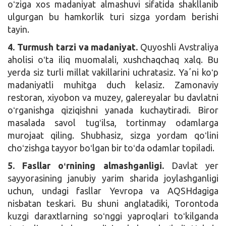
oʻziga xos madaniyat almashuvi sifatida shakllanib
ulgurgan bu hamkorlik turi sizga yordam berishi
tayin.
4. Turmush tarzi va madaniyat.
Quyoshli Avstraliya
aholisi oʻta iliq muomalali, xushchaqchaq xalq. Bu
yerda siz turli millat vakillarini uchratasiz. Yaʼni koʻp
madaniyatli muhitga duch kelasiz. Zamonaviy
restoran, xiyobon va muzey, galereyalar bu davlatni
oʻrganishga qiziqishni yanada kuchaytiradi. Biror
masalada savol tugʻilsa, tortinmay odamlarga
murojaat qiling. Shubhasiz, sizga yordam qoʻlini
choʻzishga tayyor boʻlgan bir toʻda odamlar topiladi.
5. Fasllar oʻrnining almashganligi.
Davlat yer
sayyorasining janubiy yarim sharida joylashganligi
uchun, undagi fasllar Yevropa va AQSHdagiga
nisbatan teskari. Bu shuni anglatadiki, Torontoda
kuzgi daraxtlarning soʻnggi yaproqlari toʻkilganda