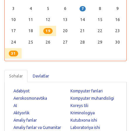
3
4
5
6
8
9
7
10
11
12
13
14
15
16
17
18
20
21
22
23
19
24
25
26
27
28
29
30
31
Sohalar
Davlatlar
Adabiyot
Kompyuter fanlari
Aerokosmonavtika
Kompyuter muhandisligi
AI
Koreys tili
Aktyorlik
Kriminologiya
Amaliy fanlar
Kutubxona ishi
Amaliy fanlar va Gumanitar
Laboratoriya ishi