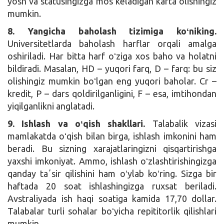
yosh va statusingizga mos keladigan karta olishingiz
mumkin.
8. Yangicha baholash tizimiga koʻniking.
Universitetlarda baholash harflar orqali amalga
oshiriladi. Har bitta harf oʻziga xos baho va holatni
bildiradi. Masalan, HD – yuqori farq, D – farq: bu siz
olishingiz mumkin boʻlgan eng yuqori baholar. Сr –
kredit, P – dars qoldirilganligini, F – esa, imtihondan
yiqilganlikni anglatadi.
9. Ishlash va oʻqish shakllari.
Talabalik vizasi
mamlakatda oʻqish bilan birga, ishlash imkonini ham
beradi. Bu sizning xarajatlaringizni qisqartirishga
yaxshi imkoniyat. Ammo, ishlash oʻzlashtirishingizga
qanday taʼsir qilishini ham oʻylab koʻring. Sizga bir
haftada 20 soat ishlashingizga ruxsat beriladi.
Avstraliyada ish haqi soatiga kamida 17,70 dollar.
Talabalar turli sohalar boʻyicha repititorlik qilishlari
mumkin.