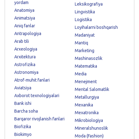
yordam
Leksikografiya
Anatomiya
Lingvistika
Animatsiya
Logistika
Aniq fanlar
Loyihalarni boshqarish
Antrapologiya
Madaniyat
Arab tili
Mantiq
Arxeologiya
Marketing
Arxitektura
Mashinasozlik
Astrofizika
Matematika
Astronomiya
Media
Atrof-muhit fanlari
Menejment
Aviatsiya
Mental Salomatlik
Axborot texnologiyalari
Metallurgiya
Bank ishi
Mexanika
Barcha soha
Mexatronika
Barqaror rivojlanish fanlari
Mikrobiologiya
Biofizika
Mineralshunoslik
Biokimyo
Moda (Fashion)