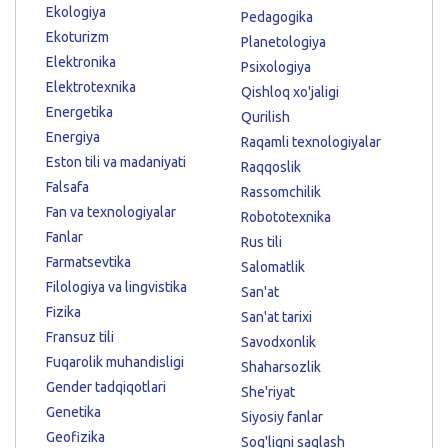
Ekologiya
Pedagogika
Ekoturizm
Planetologiya
Elektronika
Psixologiya
Elektrotexnika
Qishloq xo'jaligi
Energetika
Qurilish
Energiya
Raqamli texnologiyalar
Eston tili va madaniyati
Raqqoslik
Falsafa
Rassomchilik
Fan va texnologiyalar
Robototexnika
Fanlar
Rus tili
Farmatsevtika
Salomatlik
Filologiya va lingvistika
San'at
Fizika
San'at tarixi
Fransuz tili
Savodxonlik
Fuqarolik muhandisligi
Shaharsozlik
Gender tadqiqotlari
She'riyat
Genetika
Siyosiy fanlar
Geofizika
Sog'liqni saqlash