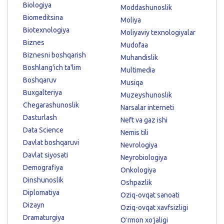
Biologiya
Moddashunoslik
Biomeditsina
Moliya
Biotexnologiya
Moliyaviy texnologiyalar
Biznes
Mudofaa
Biznesni boshqarish
Muhandislik
Boshlang'ich ta'lim
Multimedia
Boshqaruv
Musiqa
Buxgalteriya
Muzeyshunoslik
Chegarashunoslik
Narsalar interneti
Dasturlash
Neft va gaz ishi
Data Science
Nemis tili
Davlat boshqaruvi
Nevrologiya
Davlat siyosati
Neyrobiologiya
Demografiya
Onkologiya
Dinshunoslik
Oshpazlik
Diplomatiya
Oziq-ovqat sanoati
Dizayn
Oziq-ovqat xavfsizligi
Dramaturgiya
Oʻrmon xoʻjaligi