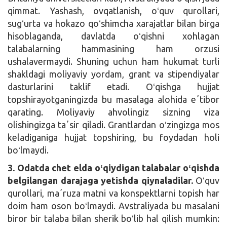
qimmat. Yashash, ovqatlanish, oʻquv qurollari,
sugʻurta va hokazo qoʻshimcha xarajatlar bilan birga
hisoblaganda, davlatda oʻqishni xohlagan
talabalarning hammasining ham orzusi
ushalavermaydi. Shuning uchun ham hukumat turli
shakldagi moliyaviy yordam, grant va stipendiyalar
dasturlarini taklif etadi. Oʻqishga hujjat
topshirayotganingizda bu masalaga alohida eʼtibor
qarating. Moliyaviy ahvolingiz sizning viza
olishingizga taʼsir qiladi. Grantlardan oʻzingizga mos
keladiganiga hujjat topshiring, bu foydadan holi
boʻlmaydi.
3. Odatda chet elda oʻqiydigan talabalar oʻqishda
belgilangan darajaga yetishda qiynaladilar.
Oʻquv
qurollari, maʼruza matni va konspektlarni topish har
doim ham oson boʻlmaydi. Avstraliyada bu masalani
biror bir talaba bilan sherik boʻlib hal qilish mumkin: