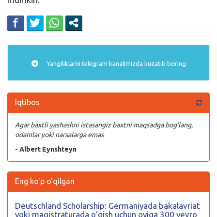
Yangiliklarni
telegram
kanalimizda kuzatib boring
Iqtibos
Agar baxtli yashashni istasangiz baxtni maqsadga bog’lang,
odamlar yoki narsalarga emas
- Albert Eynshteyn
Eng ko'p o'qilgan
Deutschland Scholarship: Germaniyada bakalavriat
yoki magistraturada oʻqish uchun oyiga 300 yevro