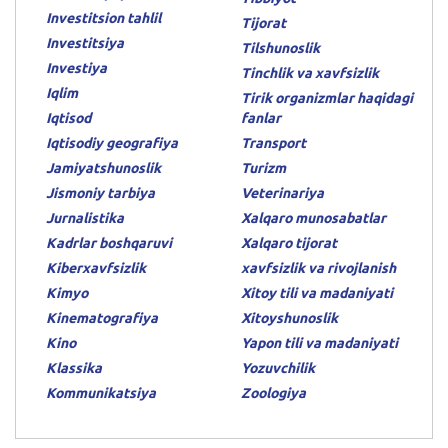
Investitsion tahlil
Tijorat
Investitsiya
Tilshunoslik
Investiya
Tinchlik va xavfsizlik
Iqlim
Tirik organizmlar haqidagi
Iqtisod
fanlar
Iqtisodiy geografiya
Transport
Jamiyatshunoslik
Turizm
Jismoniy tarbiya
Veterinariya
Jurnalistika
Xalqaro munosabatlar
Kadrlar boshqaruvi
Xalqaro tijorat
Kiberxavfsizlik
xavfsizlik va rivojlanish
Kimyo
Xitoy tili va madaniyati
Kinematografiya
Xitoyshunoslik
Kino
Yapon tili va madaniyati
Klassika
Yozuvchilik
Kommunikatsiya
Zoologiya