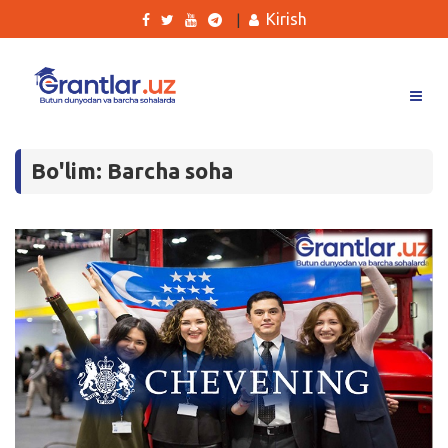
Kirish
|
Grantlar
Bo'lim: Barcha soha
Tanlovlar
Ishlar
Kurslar
Blog
Yana
Qidirish