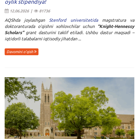
oylik stipendiya!
12.06.2026 |
81736
AQShda joylashgan
Stenford universitetida
magstratura va
doktoranturada o’qishni xohlovchilar uchun
“
Knight-Hennessy
Scholars”
grant dasturini taklif etiladi. Ushbu dastur maqsadi –
iqtidorli talabalarni iqtisodiy jihatdan ...
Davomini o'qish