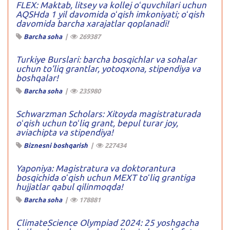
FLEX: Maktab, litsey va kollej oʻquvchilari uchun
AQSHda 1 yil davomida oʻqish imkoniyati; oʻqish
davomida barcha xarajatlar qoplanadi!
Barcha soha
|
269387
Turkiye Burslari: barcha bosqichlar va sohalar
uchun to’liq grantlar, yotoqxona, stipendiya va
boshqalar!
Barcha soha
|
235980
Schwarzman Scholars: Xitoyda magistraturada
oʻqish uchun toʻliq grant, bepul turar joy,
aviachipta va stipendiya!
Biznesni boshqarish
|
227434
Yaponiya: Magistratura va doktorantura
bosqichida oʻqish uchun MEXT toʻliq grantiga
hujjatlar qabul qilinmoqda!
Barcha soha
|
178881
ClimateScience Olympiad 2024: 25 yoshgacha