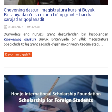
Kirish
Chevening dasturi: magistratura kursini Buyuk
Britaniyada o’qish uchun to’liq grant – barcha
xarajatlar qoplanadi!
08.08.2026 |
32678
Dunyodagi eng nufuzli grant dasturlaridan biri hisoblangan
Chevening dasturi
Buyuk Britaniyada bir yillik magistratura
bosqichida toʻliq grant asosida o‘qish imkoniyatini taqdim etadi. ...
Davomini o'qish