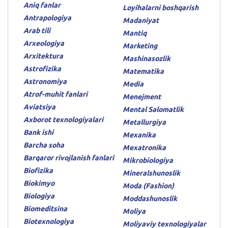
Aniq fanlar
Loyihalarni boshqarish
Antrapologiya
Madaniyat
Arab tili
Mantiq
Arxeologiya
Marketing
Arxitektura
Mashinasozlik
Astrofizika
Matematika
Astronomiya
Media
Atrof-muhit fanlari
Menejment
Aviatsiya
Mental Salomatlik
Axborot texnologiyalari
Metallurgiya
Bank ishi
Mexanika
Barcha soha
Mexatronika
Barqaror rivojlanish fanlari
Mikrobiologiya
Biofizika
Mineralshunoslik
Biokimyo
Moda (Fashion)
Biologiya
Moddashunoslik
Biomeditsina
Moliya
Biotexnologiya
Moliyaviy texnologiyalar