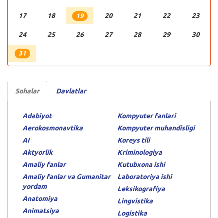
17
18
20
21
22
23
19
24
25
26
27
28
29
30
31
Sohalar
Davlatlar
Adabiyot
Kompyuter fanlari
Aerokosmonavtika
Kompyuter muhandisligi
AI
Koreys tili
Aktyorlik
Kriminologiya
Amaliy fanlar
Kutubxona ishi
Amaliy fanlar va Gumanitar
Laboratoriya ishi
yordam
Leksikografiya
Anatomiya
Lingvistika
Animatsiya
Logistika