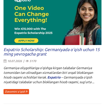
Expatrio Scholarship: Germaniyada o’qish uchun 15
ming yevrogacha grant
10.07.2026 |
5170
Germaniya oliygohlariga o’qishga kirgan talabalar Germaniya
tomonidan tan olinadigan xizmatlardan biri orqali bloklangan
hisob raqami ochishlari kerak.
Expatrio
– Germaniyada o’qish
niyatidagi talabalar uchun
bloklangan hisob raqami, sug’urta ...
Davomini o'qish