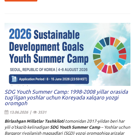
SDG Youth Summer Camp: 1998-2008 yillar orasida
tug’ilgan yoshlar uchun Koreyada xalqaro yozgi
oromgoh
13.06.2026 |
3531
Birlashgan Millatlar Tashkiloti
tomonidan 2017-yildan beri har
yili o’tkazib kelinadigan
SDG Youth Summer Camp
– Yoshlar uchun
Barqaror rivojlanish maqsadlari (SGD) yozgi oromgohiga arizalar