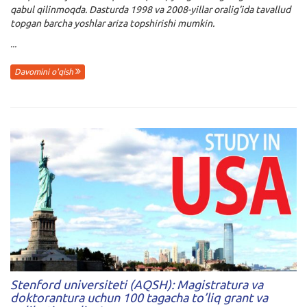
qabul qilinmoqda. Dasturda 1998 va 2008-yillar oralig’ida tavallud
topgan barcha yoshlar ariza topshirishi mumkin.
...
Davomini o'qish
Stenford universiteti (AQSH): Magistratura va
doktorantura uchun 100 tagacha to’liq grant va