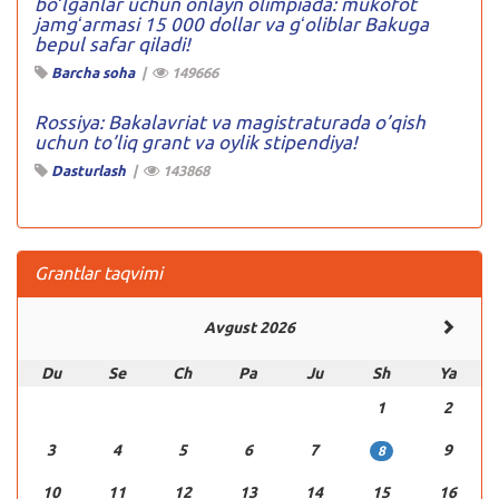
boʻlganlar uchun onlayn olimpiada: mukofot
jamgʻarmasi 15 000 dollar va gʻoliblar Bakuga
bepul safar qiladi!
Barcha soha
|
149666
Rossiya: Bakalavriat va magistraturada o’qish
uchun to’liq grant va oylik stipendiya!
Dasturlash
|
143868
Grantlar taqvimi
Avgust 2026
Du
Se
Ch
Pa
Ju
Sh
Ya
1
2
3
4
5
6
7
9
8
10
11
12
13
14
15
16