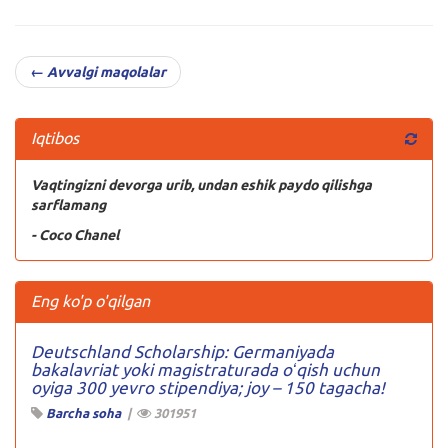
← Avvalgi maqolalar
Iqtibos
Vaqtingizni devorga urib, undan eshik paydo qilishga
sarflamang
- Coco Chanel
Eng ko'p o'qilgan
Deutschland Scholarship: Germaniyada
bakalavriat yoki magistraturada oʻqish uchun
oyiga 300 yevro stipendiya; joy – 150 tagacha!
Barcha soha
|
301951