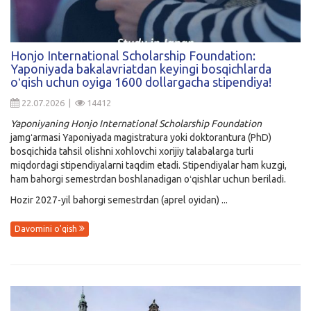
Honjo International Scholarship Foundation:
Yaponiyada bakalavriatdan keyingi bosqichlarda
oʻqish uchun oyiga 1600 dollargacha stipendiya!
22.07.2026 |
14412
Yaponiyaning Honjo International Scholarship Foundation
jamgʻarmasi Yaponiyada magistratura yoki doktorantura (PhD)
bosqichida tahsil olishni xohlovchi xorijiy talabalarga turli
miqdordagi stipendiyalarni taqdim etadi. Stipendiyalar ham kuzgi,
ham bahorgi semestrdan boshlanadigan oʻqishlar uchun beriladi.
Hozir 2027-yil bahorgi semestrdan (aprel oyidan) ...
Davomini o'qish