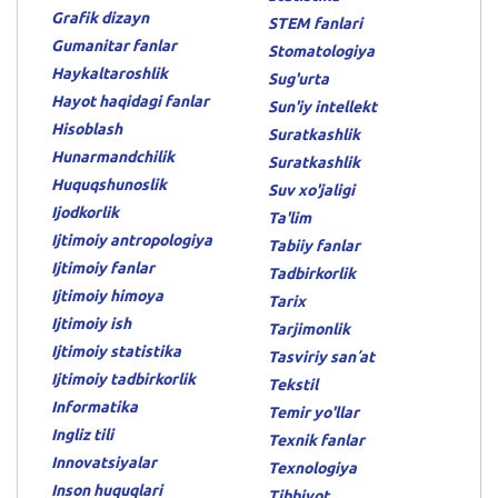
Grafik dizayn
STEM fanlari
Gumanitar fanlar
Stomatologiya
Haykaltaroshlik
Sug'urta
Hayot haqidagi fanlar
Sun'iy intellekt
Hisoblash
Suratkashlik
Hunarmandchilik
Suratkashlik
Huquqshunoslik
Suv xo'jaligi
Ijodkorlik
Ta'lim
Ijtimoiy antropologiya
Tabiiy fanlar
Ijtimoiy fanlar
Tadbirkorlik
Ijtimoiy himoya
Tarix
Ijtimoiy ish
Tarjimonlik
Ijtimoiy statistika
Tasviriy sanʼat
Ijtimoiy tadbirkorlik
Tekstil
Informatika
Temir yo'llar
Ingliz tili
Texnik fanlar
Innovatsiyalar
Texnologiya
Inson huquqlari
Tibbiyot