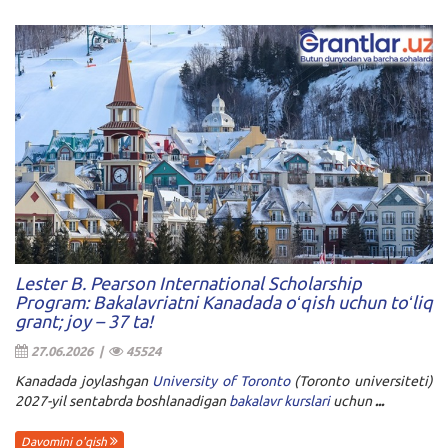
Lester B. Pearson International Scholarship
Program: Bakalavriatni Kanadada oʻqish uchun toʻliq
grant; joy – 37 ta!
27.06.2026 |
45524
Kanadada joylashgan
University of Toronto
(Toronto universiteti)
2027-yil sentabrda boshlanadigan
bakalavr kurslari
uchun
...
Davomini o'qish