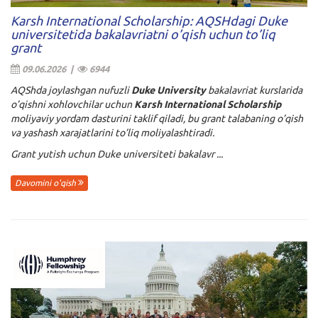
Karsh International Scholarship: AQSHdagi Duke
universitetida bakalavriatni o’qish uchun to’liq
grant
09.06.2026 |
6944
AQShda joylashgan nufuzli
Duke University
bakalavriat kurslarida
o’qishni xohlovchilar uchun
Karsh International Scholarship
moliyaviy yordam dasturini taklif qiladi, bu grant talabaning o’qish
va yashash xarajatlarini to’liq moliyalashtiradi.
Grant yutish uchun Duke universiteti bakalavr ...
Davomini o'qish