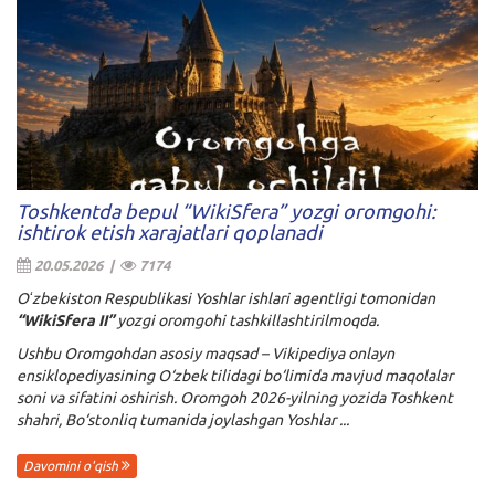
Toshkentda bepul “WikiSfera” yozgi oromgohi:
ishtirok etish xarajatlari qoplanadi
20.05.2026 |
7174
Oʻzbekiston Respublikasi Yoshlar ishlari agentligi tomonidan
“WikiSfera II”
yozgi oromgohi tashkillashtirilmoqda.
Ushbu Oromgohdan asosiy maqsad – Vikipediya onlayn
ensiklopediyasining O‘zbek tilidagi bo‘limida mavjud maqolalar
soni va sifatini oshirish. Oromgoh 2026-yilning yozida Toshkent
shahri, Bo‘stonliq tumanida joylashgan Yoshlar ...
Davomini o'qish