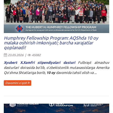
Humphrey Fellowship Program: AQShda 10 oy
malaka oshirish imkoniyati; barcha xarajatlar
qoplanadi!
23.05.2026 |
45082
Xyubert X.Xamfri stipendiyalari dasturi
Fulbrayt almashuv
dasturlari doirasida boʻlib, oʻzbekistonlik mutaxassislarga Amerika
Qoʻshma Shtatlariga borib,
10 oy
davomida tahsil olish va ...
Davomini o'qish