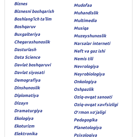
Biznes
Mudofaa
Biznesni boshqarish
Muhandislik
Boshlang'ich ta'lim
Multimedia
Boshqaruv
Musiqa
Buxgalteriya
Muzeyshunoslik
Chegarashunoslik
Narsalar interneti
Dasturlash
Neft va gaz ishi
Data Science
Nemis tili
Davlat boshqaruvi
Nevrologiya
Davlat siyosati
Neyrobiologiya
Demografiya
Onkologiya
Dinshunoslik
Oshpazlik
Diplomatiya
Oziq-ovqat sanoati
Dizayn
Oziq-ovqat xavfsizligi
Dramaturgiya
Oʻrmon xoʻjaligi
Ekologiya
Pedagogika
Ekoturizm
Planetologiya
Elektronika
Psixologiya