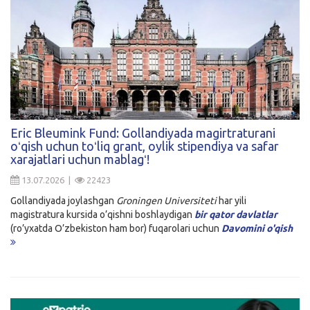
Eric Bleumink Fund: Gollandiyada magirtraturani
oʻqish uchun toʻliq grant, oylik stipendiya va safar
xarajatlari uchun mablagʻ!
13.07.2026 |
22423
Gollandiyada joylashgan
Groningen Universiteti
har yili
magistratura kursida o’qishni boshlaydigan
bir qator davlatlar
(ro’yxatda O’zbekiston ham bor) fuqarolari uchun
Davomini o'qish