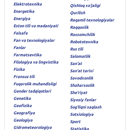
Elektrotexnika
Qishloq xo'jaligi
Energetika
Qurilish
Energiya
Raqamli texnologiyalar
Eston tili va madaniyati
Raqqoslik
Falsafa
Rassomchilik
Fan va texnologiyalar
Robototexnika
Fanlar
Rus tili
Farmatsevtika
Salomatlik
Filologiya va lingvistika
San'at
Fizika
San'at tarixi
Fransuz tili
Savodxonlik
Fuqarolik muhandisligi
Shaharsozlik
Gender tadqiqotlari
She'riyat
Genetika
Siyosiy fanlar
Geofizika
Sog'liqni saqlash
Geografiya
Sotsiologiya
Geologiya
Sport
Gidrometeorologiya
Statistika