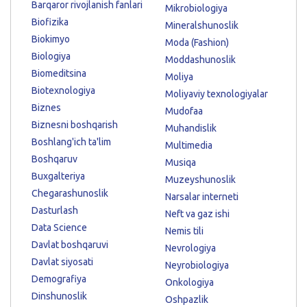
Barqaror rivojlanish fanlari
Mikrobiologiya
Biofizika
Mineralshunoslik
Biokimyo
Moda (Fashion)
Biologiya
Moddashunoslik
Biomeditsina
Moliya
Biotexnologiya
Moliyaviy texnologiyalar
Biznes
Mudofaa
Biznesni boshqarish
Muhandislik
Boshlang'ich ta'lim
Multimedia
Boshqaruv
Musiqa
Buxgalteriya
Muzeyshunoslik
Chegarashunoslik
Narsalar interneti
Dasturlash
Neft va gaz ishi
Data Science
Nemis tili
Davlat boshqaruvi
Nevrologiya
Davlat siyosati
Neyrobiologiya
Demografiya
Onkologiya
Dinshunoslik
Oshpazlik