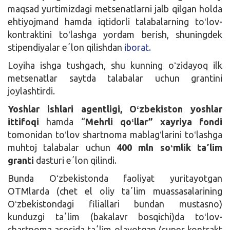
maqsad yurtimizdagi metsenatlarni jalb qilgan holda
ehtiyojmand hamda iqtidorli talabalarning toʻlov-
kontraktini toʻlashga yordam berish, shuningdek
stipendiyalar eʼlon qilishdan
iborat.
Loyiha ishga tushgach, shu kunning oʻzidayoq ilk
metsenatlar saytda talabalar uchun grantini
joylashtirdi.
Yoshlar ishlari agentligi, Oʻzbekiston yoshlar
ittifoqi
hamda “
Mehrli qoʻllar” xayriya fondi
tomonidan toʻlov shartnoma mablagʻlarini toʻlashga
muhtoj talabalar uchun
400 mln soʻmlik taʼlim
granti
dasturi eʼlon qilindi.
Bunda Oʻzbekistonda faoliyat yuritayotgan
OTMlarda (chet el oliy taʼlim muassasalarining
Oʻzbekistondagi filiallari bundan mustasno)
kunduzgi taʼlim (bakalavr bosqichi)da toʻlov-
shartnoma asosida taʼlim olayotgan (super kontrakt