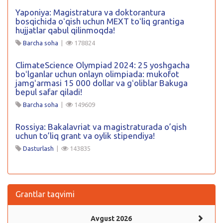
Yaponiya: Magistratura va doktorantura
bosqichida oʻqish uchun MEXT toʻliq grantiga
hujjatlar qabul qilinmoqda!
Barcha soha
|
178824
ClimateScience Olympiad 2024: 25 yoshgacha
boʻlganlar uchun onlayn olimpiada: mukofot
jamgʻarmasi 15 000 dollar va gʻoliblar Bakuga
bepul safar qiladi!
Barcha soha
|
149609
Rossiya: Bakalavriat va magistraturada o’qish
uchun to’liq grant va oylik stipendiya!
Dasturlash
|
143835
Grantlar taqvimi
Avgust 2026