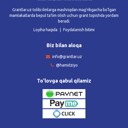
Grantlar.uz tolibi ilmlarga mashriqdan mag’ribgacha bo’lgan
mamlakatlarda bepul ta’lim olish uchun grant topishda yordam
beradi.
Loyiha haqida
Foydalanish bitimi
Biz bilan aloqa
info@grantlar.uz
@hamidziyo
To'lovga qabul qilamiz