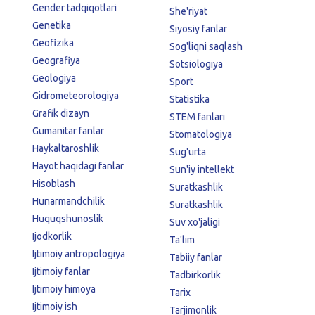
Gender tadqiqotlari
She'riyat
Genetika
Siyosiy fanlar
Geofizika
Sog'liqni saqlash
Geografiya
Sotsiologiya
Geologiya
Sport
Gidrometeorologiya
Statistika
Grafik dizayn
STEM fanlari
Gumanitar fanlar
Stomatologiya
Haykaltaroshlik
Sug'urta
Hayot haqidagi fanlar
Sun'iy intellekt
Hisoblash
Suratkashlik
Hunarmandchilik
Suratkashlik
Huquqshunoslik
Suv xo'jaligi
Ijodkorlik
Ta'lim
Ijtimoiy antropologiya
Tabiiy fanlar
Ijtimoiy fanlar
Tadbirkorlik
Ijtimoiy himoya
Tarix
Ijtimoiy ish
Tarjimonlik