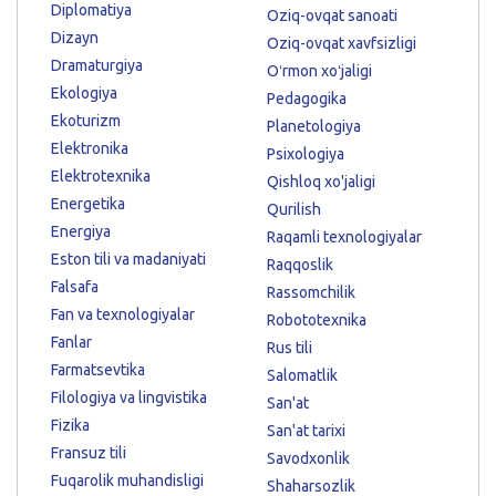
Diplomatiya
Oziq-ovqat sanoati
Dizayn
Oziq-ovqat xavfsizligi
Dramaturgiya
Oʻrmon xoʻjaligi
Ekologiya
Pedagogika
Ekoturizm
Planetologiya
Elektronika
Psixologiya
Elektrotexnika
Qishloq xo'jaligi
Energetika
Qurilish
Energiya
Raqamli texnologiyalar
Eston tili va madaniyati
Raqqoslik
Falsafa
Rassomchilik
Fan va texnologiyalar
Robototexnika
Fanlar
Rus tili
Farmatsevtika
Salomatlik
Filologiya va lingvistika
San'at
Fizika
San'at tarixi
Fransuz tili
Savodxonlik
Fuqarolik muhandisligi
Shaharsozlik