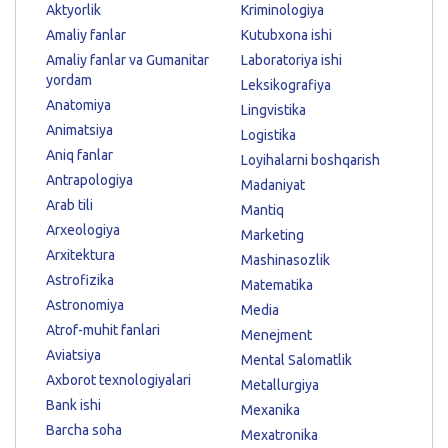
Aktyorlik
Kriminologiya
Amaliy fanlar
Kutubxona ishi
Amaliy fanlar va Gumanitar
Laboratoriya ishi
yordam
Leksikografiya
Anatomiya
Lingvistika
Animatsiya
Logistika
Aniq fanlar
Loyihalarni boshqarish
Antrapologiya
Madaniyat
Arab tili
Mantiq
Arxeologiya
Marketing
Arxitektura
Mashinasozlik
Astrofizika
Matematika
Astronomiya
Media
Atrof-muhit fanlari
Menejment
Aviatsiya
Mental Salomatlik
Axborot texnologiyalari
Metallurgiya
Bank ishi
Mexanika
Barcha soha
Mexatronika