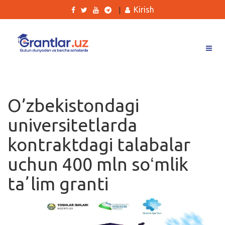
Kirish
|
Grantlar
Tanlovlar
O’zbekistondagi
Ishlar
universitetlarda
Kurslar
kontraktdagi talabalar
Blog
uchun 400 mln soʻmlik
Yana
taʼlim granti
Qidirish