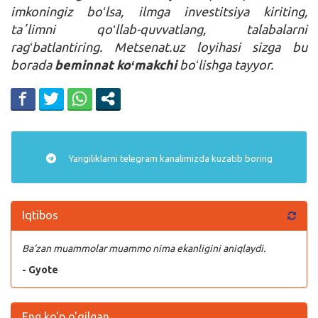
imkoningiz boʻlsa, ilmga investitsiya kiriting,
taʼlimni qoʻllab-quvvatlang, talabalarni
ragʻbatlantiring. Metsenat.uz loyihasi sizga bu
borada
beminnat koʻmakchi
boʻlishga tayyor.
Yangiliklarni
telegram
kanalimizda kuzatib boring
Iqtibos
Ba’zan muammolar muammo nima ekanligini aniqlaydi.
- Gyote
Eng ko'p o'qilgan