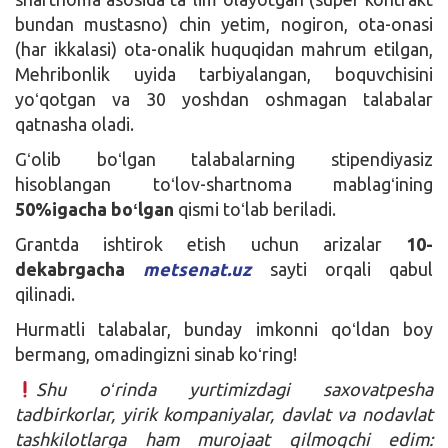
bundan mustasno) chin yetim, nogiron, ota-onasi
(har ikkalasi) ota-onalik huquqidan mahrum etilgan,
Mehribonlik uyida tarbiyalangan, boquvchisini
yoʻqotgan va 30 yoshdan oshmagan talabalar
qatnasha oladi.
Gʻolib boʻlgan talabalarning stipendiyasiz
hisoblangan toʻlov-shartnoma mablagʻining
50%igacha boʻlgan
qismi toʻlab beriladi.
Grantda ishtirok etish uchun arizalar
10-
dekabrgacha
metsenat.uz
sayti orqali qabul
qilinadi.
Hurmatli talabalar, bunday imkonni qoʻldan boy
bermang, omadingizni sinab koʻring!
Shu oʻrinda yurtimizdagi saxovatpesha
tadbirkorlar, yirik kompaniyalar, davlat va nodavlat
tashkilotlarga ham murojaat qilmoqchi edim: