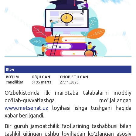
Kirish
Blog
BO'LIM
O'QILGAN
CHOP ETILGAN
Yangiliklar
6195 marta
27.11.2020
Oʻzbekistonda ilk marotaba talabalarni moddiy
qoʻllab-quvvatlashga moʻljallangan
www.metsenat.uz
loyihasi ishga tushgani haqida
xabar berilgandi.
Bir guruh jamoatchilik faollarining tashabbusi bilan
tashkil qilingan ushbu loyihadan koʻzlangan asosiy