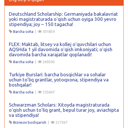
Deutschland Scholarship: Germaniyada bakalavriat
yoki magistraturada oʻqish uchun oyiga 300 yevro
stipendiya; joy – 150 tagacha!
Barcha soha
|
301859
FLEX: Maktab, litsey va kollej oʻquvchilari uchun
AQSHda 1 yil davomida oʻqish imkoniyati; oʻqish
davomida barcha xarajatlar qoplanadi!
Barcha soha
|
269260
Turkiye Burslari: barcha bosqichlar va sohalar
uchun to’liq grantlar, yotoqxona, stipendiya va
boshqalar!
Barcha soha
|
235847
Schwarzman Scholars: Xitoyda magistraturada
oʻqish uchun toʻliq grant, bepul turar joy, aviachipta
va stipendiya!
Biznesni boshqarish
|
227367