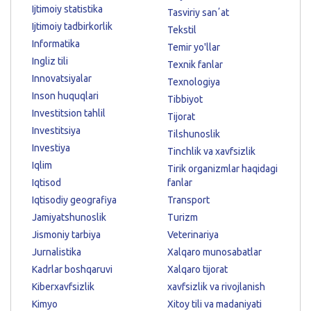
Ijtimoiy statistika
Tasviriy sanʼat
Ijtimoiy tadbirkorlik
Tekstil
Informatika
Temir yo'llar
Ingliz tili
Texnik fanlar
Innovatsiyalar
Texnologiya
Inson huquqlari
Tibbiyot
Investitsion tahlil
Tijorat
Investitsiya
Tilshunoslik
Investiya
Tinchlik va xavfsizlik
Iqlim
Tirik organizmlar haqidagi
Iqtisod
fanlar
Iqtisodiy geografiya
Transport
Jamiyatshunoslik
Turizm
Jismoniy tarbiya
Veterinariya
Jurnalistika
Xalqaro munosabatlar
Kadrlar boshqaruvi
Xalqaro tijorat
Kiberxavfsizlik
xavfsizlik va rivojlanish
Kimyo
Xitoy tili va madaniyati