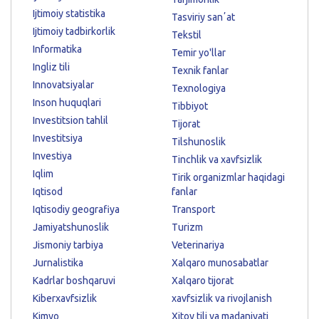
Ijtimoiy statistika
Tasviriy sanʼat
Ijtimoiy tadbirkorlik
Tekstil
Informatika
Temir yo'llar
Ingliz tili
Texnik fanlar
Innovatsiyalar
Texnologiya
Inson huquqlari
Tibbiyot
Investitsion tahlil
Tijorat
Investitsiya
Tilshunoslik
Investiya
Tinchlik va xavfsizlik
Iqlim
Tirik organizmlar haqidagi
Iqtisod
fanlar
Iqtisodiy geografiya
Transport
Jamiyatshunoslik
Turizm
Jismoniy tarbiya
Veterinariya
Jurnalistika
Xalqaro munosabatlar
Kadrlar boshqaruvi
Xalqaro tijorat
Kiberxavfsizlik
xavfsizlik va rivojlanish
Kimyo
Xitoy tili va madaniyati