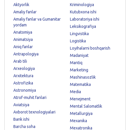
Aktyorlik
Kriminologiya
Amaliy fanlar
Kutubxona ishi
Amaliy fanlar va Gumanitar
Laboratoriya ishi
yordam
Leksikografiya
Anatomiya
Lingvistika
Animatsiya
Logistika
Aniq fanlar
Loyihalarni boshqarish
Antrapologiya
Madaniyat
Arab tili
Mantiq
Arxeologiya
Marketing
Arxitektura
Mashinasozlik
Astrofizika
Matematika
Astronomiya
Media
Atrof-muhit fanlari
Menejment
Aviatsiya
Mental Salomatlik
Axborot texnologiyalari
Metallurgiya
Bank ishi
Mexanika
Barcha soha
Mexatronika