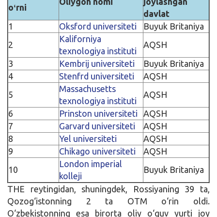
Oliygoh nomi
joylashgan
oʻrni
davlat
1
Oksford universiteti
Buyuk Britaniya
Kaliforniya
2
AQSH
texnologiya instituti
3
Kembrij universiteti
Buyuk Britaniya
4
Stenfrd universiteti
AQSH
Massachusetts
5
AQSH
texnologiya instituti
6
Prinston universiteti
AQSH
7
Garvard universiteti
AQSH
8
Yel universiteti
AQSH
9
Chikago universiteti
AQSH
London imperial
10
Buyuk Britaniya
kolleji
THE reytingidan, shuningdek, Rossiyaning 39 ta,
Qozog‘istonning 2 ta OTM o‘rin oldi.
O‘zbekistonning esa birorta oliy o‘quv yurti joy