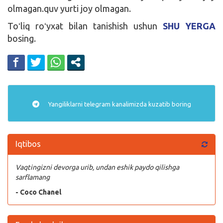
olmagan.quv yurti joy olmagan.
Toʻliq roʻyxat bilan tanishish ushun
SHU YERGA
bosing.
Yangiliklarni
telegram
kanalimizda kuzatib boring
Iqtibos
Vaqtingizni devorga urib, undan eshik paydo qilishga
sarflamang
- Coco Chanel