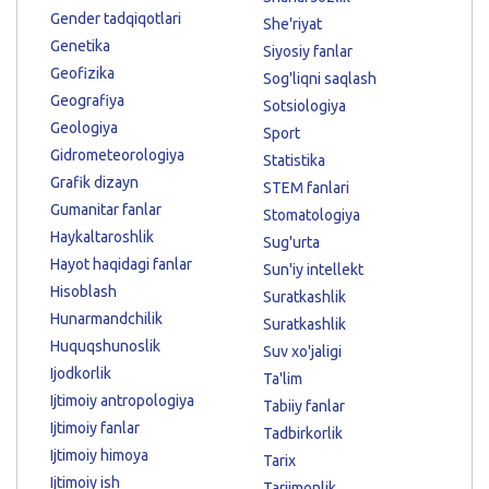
Gender tadqiqotlari
She'riyat
Genetika
Siyosiy fanlar
Geofizika
Sog'liqni saqlash
Geografiya
Sotsiologiya
Geologiya
Sport
Gidrometeorologiya
Statistika
Grafik dizayn
STEM fanlari
Gumanitar fanlar
Stomatologiya
Haykaltaroshlik
Sug'urta
Hayot haqidagi fanlar
Sun'iy intellekt
Hisoblash
Suratkashlik
Hunarmandchilik
Suratkashlik
Huquqshunoslik
Suv xo'jaligi
Ijodkorlik
Ta'lim
Ijtimoiy antropologiya
Tabiiy fanlar
Ijtimoiy fanlar
Tadbirkorlik
Ijtimoiy himoya
Tarix
Ijtimoiy ish
Tarjimonlik