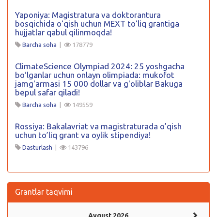
Yaponiya: Magistratura va doktorantura
bosqichida oʻqish uchun MEXT toʻliq grantiga
hujjatlar qabul qilinmoqda!
Barcha soha
|
178779
ClimateScience Olympiad 2024: 25 yoshgacha
boʻlganlar uchun onlayn olimpiada: mukofot
jamgʻarmasi 15 000 dollar va gʻoliblar Bakuga
bepul safar qiladi!
Barcha soha
|
149559
Rossiya: Bakalavriat va magistraturada o’qish
uchun to’liq grant va oylik stipendiya!
Dasturlash
|
143796
Grantlar taqvimi
Avgust 2026