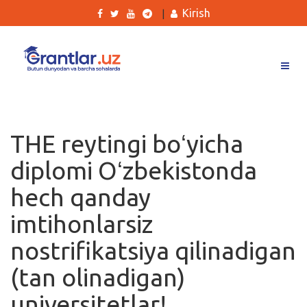
Kirish
|
Grantlar
Tanlovlar
THE reytingi boʻyicha
Ishlar
diplomi Oʻzbekistonda
Kurslar
hech qanday
Blog
imtihonlarsiz
Yana
nostrifikatsiya qilinadigan
(tan olinadigan)
universitetlar!
Qidirish