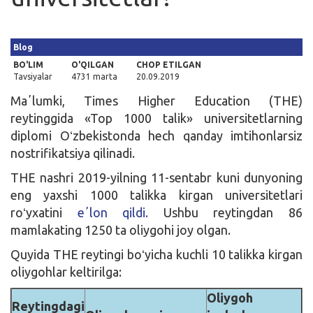
Kirish
Blog
BO'LIM
O'QILGAN
CHOP ETILGAN
Tavsiyalar
4731 marta
20.09.2019
Maʼlumki, Times Higher Education (THE)
reytinggida «Top 1000 talik» universitetlarning
diplomi Oʻzbekistonda hech qanday imtihonlarsiz
nostrifikatsiya qilinadi.
THE nashri 2019-yilning 11-sentabr kuni dunyoning
eng yaxshi 1000 talikka kirgan universitetlari
roʻyxatini
eʼlon qildi.
Ushbu reytingdan 86
mamlakating 1250 ta oliygohi joy olgan.
Quyida THE reytingi boʻyicha kuchli 10 talikka kirgan
oliygohlar keltirilga:
Oliygoh
Reytingdagi