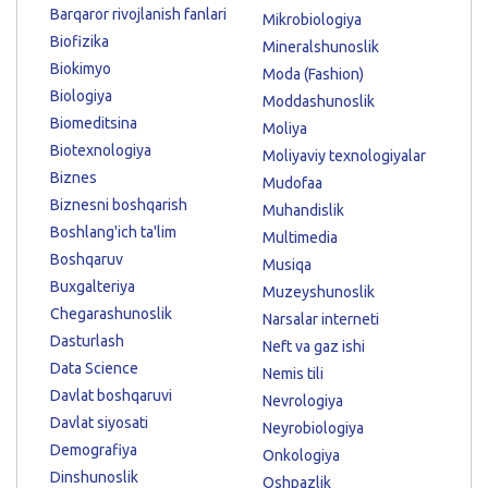
Barqaror rivojlanish fanlari
Mikrobiologiya
Biofizika
Mineralshunoslik
Biokimyo
Moda (Fashion)
Biologiya
Moddashunoslik
Biomeditsina
Moliya
Biotexnologiya
Moliyaviy texnologiyalar
Biznes
Mudofaa
Biznesni boshqarish
Muhandislik
Boshlang'ich ta'lim
Multimedia
Boshqaruv
Musiqa
Buxgalteriya
Muzeyshunoslik
Chegarashunoslik
Narsalar interneti
Dasturlash
Neft va gaz ishi
Data Science
Nemis tili
Davlat boshqaruvi
Nevrologiya
Davlat siyosati
Neyrobiologiya
Demografiya
Onkologiya
Dinshunoslik
Oshpazlik