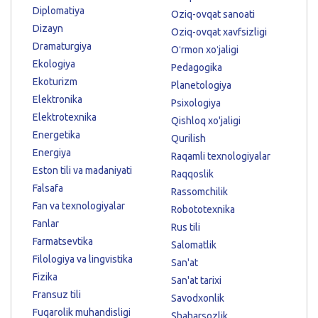
Diplomatiya
Oziq-ovqat sanoati
Dizayn
Oziq-ovqat xavfsizligi
Dramaturgiya
Oʻrmon xoʻjaligi
Ekologiya
Pedagogika
Ekoturizm
Planetologiya
Elektronika
Psixologiya
Elektrotexnika
Qishloq xo'jaligi
Energetika
Qurilish
Energiya
Raqamli texnologiyalar
Eston tili va madaniyati
Raqqoslik
Falsafa
Rassomchilik
Fan va texnologiyalar
Robototexnika
Fanlar
Rus tili
Farmatsevtika
Salomatlik
Filologiya va lingvistika
San'at
Fizika
San'at tarixi
Fransuz tili
Savodxonlik
Fuqarolik muhandisligi
Shaharsozlik