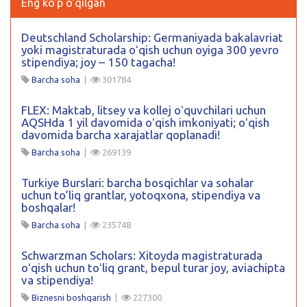
Eng ko'p o'qilgan
Deutschland Scholarship: Germaniyada bakalavriat
yoki magistraturada oʻqish uchun oyiga 300 yevro
stipendiya; joy – 150 tagacha!
Barcha soha
|
301784
FLEX: Maktab, litsey va kollej oʻquvchilari uchun
AQSHda 1 yil davomida oʻqish imkoniyati; oʻqish
davomida barcha xarajatlar qoplanadi!
Barcha soha
|
269139
Turkiye Burslari: barcha bosqichlar va sohalar
uchun to’liq grantlar, yotoqxona, stipendiya va
boshqalar!
Barcha soha
|
235748
Schwarzman Scholars: Xitoyda magistraturada
oʻqish uchun toʻliq grant, bepul turar joy, aviachipta
va stipendiya!
Biznesni boshqarish
|
227300