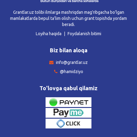
Grantlar.uz tolibi ilmlarga mashriqdan mag’ribgacha bo’lgan
mamlakatlarda bepul ta’lim olish uchun grant topishda yordam
beradi.
Loyiha haqida
Foydalanish bitimi
Biz bilan aloqa
info@grantlar.uz
@hamidziyo
To'lovga qabul qilamiz