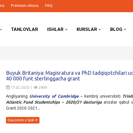
ma
Premium obuna
FAQ
TANLOVLAR
ISHLAR
KURSLAR
BLOG
Buyuk Britaniya: Magisratura va PhD tadqiqotchilari u
40 000 funt sterlinggacha grant
17.02.2020 |
2809
Angliyaning
University of Cambridge
– Kembrij universiteti
Trini
Atlantic Fund Studentships – 2020/21
dasturiga
arizalar qabul 
Grant 2020-2021...
Davomini o'qish