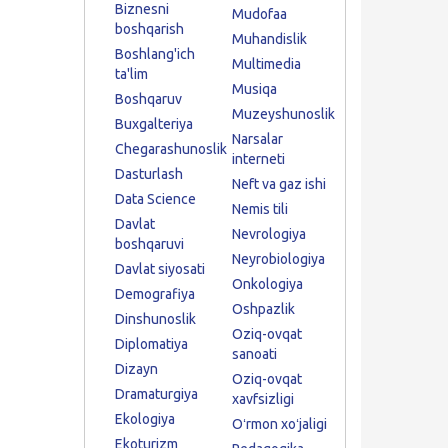
Biznesni
Mudofaa
boshqarish
Muhandislik
Boshlang'ich
Multimedia
ta'lim
Musiqa
Boshqaruv
Muzeyshunoslik
Buxgalteriya
Narsalar
Chegarashunoslik
interneti
Dasturlash
Neft va gaz ishi
Data Science
Nemis tili
Davlat
Nevrologiya
boshqaruvi
Neyrobiologiya
Davlat siyosati
Onkologiya
Demografiya
Oshpazlik
Dinshunoslik
Oziq-ovqat
Diplomatiya
sanoati
Dizayn
Oziq-ovqat
Dramaturgiya
xavfsizligi
Ekologiya
Oʻrmon xoʻjaligi
Ekoturizm