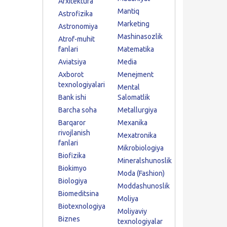
Arxitektura
Mantiq
Astrofizika
Marketing
Astronomiya
Mashinasozlik
Atrof-muhit
fanlari
Matematika
Aviatsiya
Media
Axborot
Menejment
texnologiyalari
Mental
Bank ishi
Salomatlik
Barcha soha
Metallurgiya
Barqaror
Mexanika
rivojlanish
Mexatronika
fanlari
Mikrobiologiya
Biofizika
Mineralshunoslik
Biokimyo
Moda (Fashion)
Biologiya
Moddashunoslik
Biomeditsina
Moliya
Biotexnologiya
Moliyaviy
Biznes
texnologiyalar