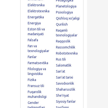
Pedagogika
Elektronika
Planetologiya
Elektrotexnika
Psixologiya
Energetika
Qishloq xo'jaligi
Energiya
Qurilish
Eston tili va
Raqamli
madaniyati
texnologiyalar
Falsafa
Raqqoslik
Fan va
Rassomchilik
texnologiyalar
Robototexnika
Fanlar
Rus tili
Farmatsevtika
Salomatlik
Filologiya va
San'at
lingvistika
San'at tarixi
Fizika
Savodxonlik
Fransuz tili
Shaharsozlik
Fuqarolik
She'riyat
muhandisligi
Siyosiy fanlar
Gender
tadqiqotlari
Sog'liqni