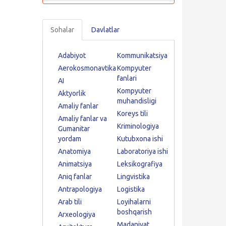
Sohalar
Davlatlar
Adabiyot
Kommunikatsiya
Aerokosmonavtika
Kompyuter
fanlari
AI
Kompyuter
Aktyorlik
muhandisligi
Amaliy fanlar
Koreys tili
Amaliy fanlar va
Kriminologiya
Gumanitar
yordam
Kutubxona ishi
Anatomiya
Laboratoriya ishi
Animatsiya
Leksikografiya
Aniq fanlar
Lingvistika
Antrapologiya
Logistika
Arab tili
Loyihalarni
boshqarish
Arxeologiya
Madaniyat