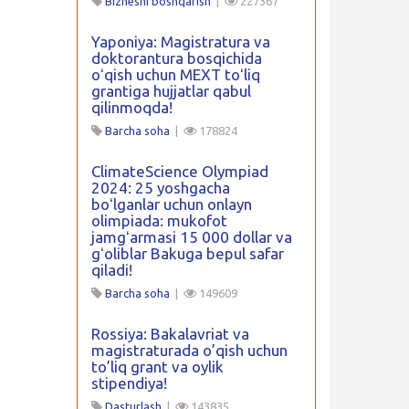
Biznesni boshqarish
|
227367
Yaponiya: Magistratura va
doktorantura bosqichida
oʻqish uchun MEXT toʻliq
grantiga hujjatlar qabul
qilinmoqda!
Barcha soha
|
178824
ClimateScience Olympiad
2024: 25 yoshgacha
boʻlganlar uchun onlayn
olimpiada: mukofot
jamgʻarmasi 15 000 dollar va
gʻoliblar Bakuga bepul safar
qiladi!
Barcha soha
|
149609
Rossiya: Bakalavriat va
magistraturada o’qish uchun
to’liq grant va oylik
stipendiya!
Dasturlash
|
143835