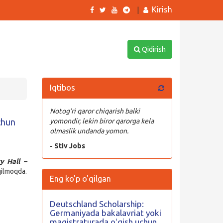
Kirish
|
Qidirish
Iqtibos
Notog’ri qaror chiqarish balki
chun
yomondir, lekin biror qarorga kela
olmaslik undanda yomon.
- Stiv Jobs
ty Hall –
qilmoqda.
Eng ko'p o'qilgan
Deutschland Scholarship:
Germaniyada bakalavriat yoki
magistraturada oʻqish uchun