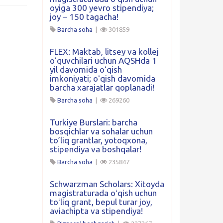
oyiga 300 yevro stipendiya;
joy – 150 tagacha!
Barcha soha
|
301859
FLEX: Maktab, litsey va kollej
oʻquvchilari uchun AQSHda 1
yil davomida oʻqish
imkoniyati; oʻqish davomida
barcha xarajatlar qoplanadi!
Barcha soha
|
269260
Turkiye Burslari: barcha
bosqichlar va sohalar uchun
to’liq grantlar, yotoqxona,
stipendiya va boshqalar!
Barcha soha
|
235847
Schwarzman Scholars: Xitoyda
magistraturada oʻqish uchun
toʻliq grant, bepul turar joy,
aviachipta va stipendiya!