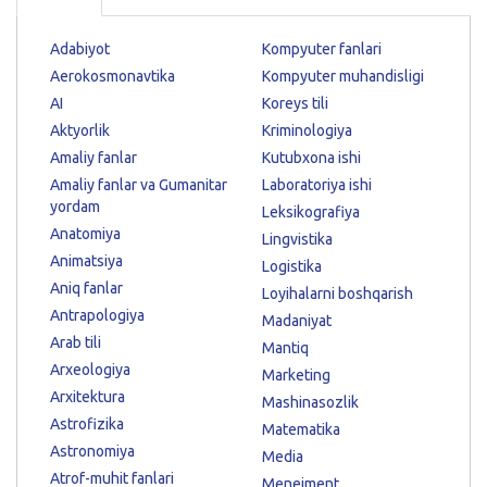
Adabiyot
Kompyuter fanlari
Aerokosmonavtika
Kompyuter muhandisligi
AI
Koreys tili
Aktyorlik
Kriminologiya
Amaliy fanlar
Kutubxona ishi
Amaliy fanlar va Gumanitar
Laboratoriya ishi
yordam
Leksikografiya
Anatomiya
Lingvistika
Animatsiya
Logistika
Aniq fanlar
Loyihalarni boshqarish
Antrapologiya
Madaniyat
Arab tili
Mantiq
Arxeologiya
Marketing
Arxitektura
Mashinasozlik
Astrofizika
Matematika
Astronomiya
Media
Atrof-muhit fanlari
Menejment