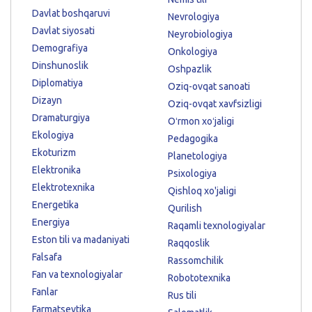
Davlat boshqaruvi
Nevrologiya
Davlat siyosati
Neyrobiologiya
Demografiya
Onkologiya
Dinshunoslik
Oshpazlik
Diplomatiya
Oziq-ovqat sanoati
Dizayn
Oziq-ovqat xavfsizligi
Dramaturgiya
Oʻrmon xoʻjaligi
Ekologiya
Pedagogika
Ekoturizm
Planetologiya
Elektronika
Psixologiya
Elektrotexnika
Qishloq xo'jaligi
Energetika
Qurilish
Energiya
Raqamli texnologiyalar
Eston tili va madaniyati
Raqqoslik
Falsafa
Rassomchilik
Fan va texnologiyalar
Robototexnika
Fanlar
Rus tili
Farmatsevtika