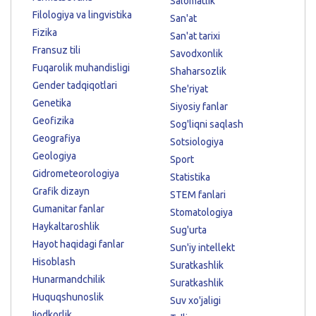
Salomatlik
Filologiya va lingvistika
San'at
Fizika
San'at tarixi
Fransuz tili
Savodxonlik
Fuqarolik muhandisligi
Shaharsozlik
Gender tadqiqotlari
She'riyat
Genetika
Siyosiy fanlar
Geofizika
Sog'liqni saqlash
Geografiya
Sotsiologiya
Geologiya
Sport
Gidrometeorologiya
Statistika
Grafik dizayn
STEM fanlari
Gumanitar fanlar
Stomatologiya
Haykaltaroshlik
Sug'urta
Hayot haqidagi fanlar
Sun'iy intellekt
Hisoblash
Suratkashlik
Hunarmandchilik
Suratkashlik
Huquqshunoslik
Suv xo'jaligi
Ijodkorlik