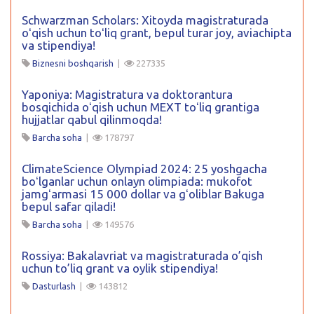
Schwarzman Scholars: Xitoyda magistraturada
oʻqish uchun toʻliq grant, bepul turar joy, aviachipta
va stipendiya!
Biznesni boshqarish
|
227335
Yaponiya: Magistratura va doktorantura
bosqichida oʻqish uchun MEXT toʻliq grantiga
hujjatlar qabul qilinmoqda!
Barcha soha
|
178797
ClimateScience Olympiad 2024: 25 yoshgacha
boʻlganlar uchun onlayn olimpiada: mukofot
jamgʻarmasi 15 000 dollar va gʻoliblar Bakuga
bepul safar qiladi!
Barcha soha
|
149576
Rossiya: Bakalavriat va magistraturada o’qish
uchun to’liq grant va oylik stipendiya!
Dasturlash
|
143812