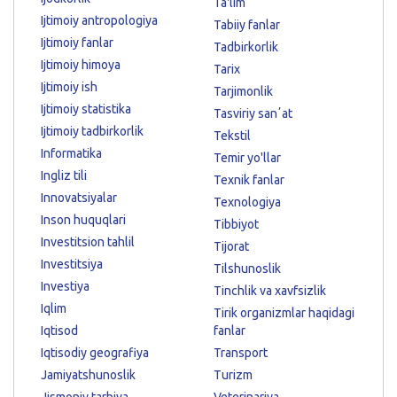
Ta'lim
Ijtimoiy antropologiya
Tabiiy fanlar
Ijtimoiy fanlar
Tadbirkorlik
Ijtimoiy himoya
Tarix
Ijtimoiy ish
Tarjimonlik
Ijtimoiy statistika
Tasviriy sanʼat
Ijtimoiy tadbirkorlik
Tekstil
Informatika
Temir yo'llar
Ingliz tili
Texnik fanlar
Innovatsiyalar
Texnologiya
Inson huquqlari
Tibbiyot
Investitsion tahlil
Tijorat
Investitsiya
Tilshunoslik
Investiya
Tinchlik va xavfsizlik
Iqlim
Tirik organizmlar haqidagi
Iqtisod
fanlar
Iqtisodiy geografiya
Transport
Jamiyatshunoslik
Turizm