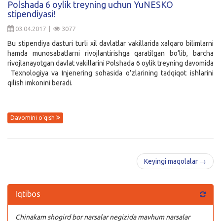
Polshada 6 oylik treyning uchun YuNESKO
stipendiyasi!
Kirish
03.04.2017 |
3077
Bu stipendiya dasturi turli xil davlatlar vakillarida xalqaro bilimlarni
hamda munosabatlarni rivojlantirishga qaratilgan bo’lib, barcha
rivojlanayotgan davlat vakillarini Polshada 6 oylik treyning davomida
Texnologiya va Injenering sohasida o’zlarining tadqiqot ishlarini
qilish imkonini beradi.
Davomini o'qish
Keyingi maqolalar →
Iqtibos
Chinakam shogird bor narsalar negizida mavhum narsalar