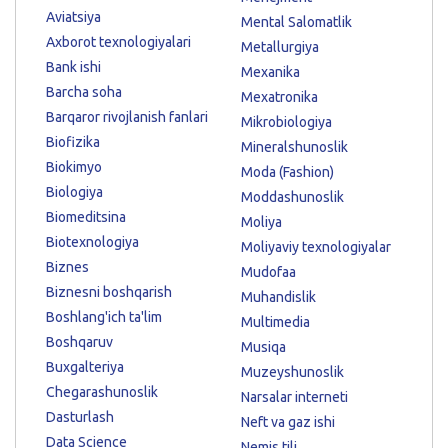
Aviatsiya
Mental Salomatlik
Axborot texnologiyalari
Metallurgiya
Bank ishi
Mexanika
Barcha soha
Mexatronika
Barqaror rivojlanish fanlari
Mikrobiologiya
Biofizika
Mineralshunoslik
Biokimyo
Moda (Fashion)
Biologiya
Moddashunoslik
Biomeditsina
Moliya
Biotexnologiya
Moliyaviy texnologiyalar
Biznes
Mudofaa
Biznesni boshqarish
Muhandislik
Boshlang'ich ta'lim
Multimedia
Boshqaruv
Musiqa
Buxgalteriya
Muzeyshunoslik
Chegarashunoslik
Narsalar interneti
Dasturlash
Neft va gaz ishi
Data Science
Nemis tili