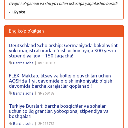
rivojini o’rganadi va shu yo’l bilan ustoziga yaqinlashib boradi.
- I.Gyote
Eng ko'p o'qilgan
Deutschland Scholarship: Germaniyada bakalavriat
yoki magistraturada oʻqish uchun oyiga 300 yevro
stipendiya; joy – 150 tagacha!
Barcha soha
|
301819
FLEX: Maktab, litsey va kollej oʻquvchilari uchun
AQSHda 1 yil davomida oʻqish imkoniyati; oʻqish
davomida barcha xarajatlar qoplanadi!
Barcha soha
|
269182
Turkiye Burslari: barcha bosqichlar va sohalar
uchun to’liq grantlar, yotoqxona, stipendiya va
boshqalar!
Barcha soha
|
235783