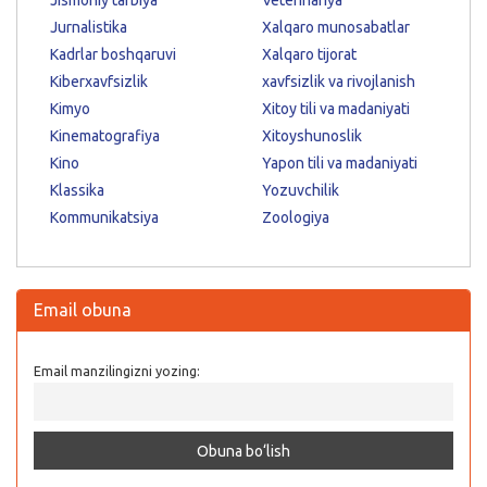
Jismoniy tarbiya
Veterinariya
Jurnalistika
Xalqaro munosabatlar
Kadrlar boshqaruvi
Xalqaro tijorat
Kiberxavfsizlik
xavfsizlik va rivojlanish
Kimyo
Xitoy tili va madaniyati
Kinematografiya
Xitoyshunoslik
Kino
Yapon tili va madaniyati
Klassika
Yozuvchilik
Kommunikatsiya
Zoologiya
Email obuna
Email manzilingizni yozing: