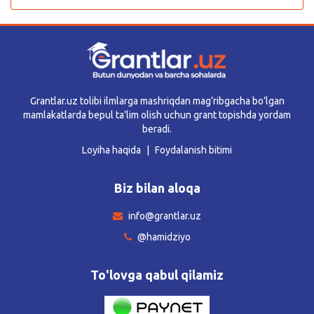
Grantlar.uz tolibi ilmlarga mashriqdan mag’ribgacha bo’lgan
mamlakatlarda bepul ta’lim olish uchun grant topishda yordam
beradi.
Loyiha haqida
Foydalanish bitimi
Biz bilan aloqa
info@grantlar.uz
@hamidziyo
To'lovga qabul qilamiz