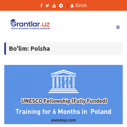
Kirish
|
Grantlar
Bo'lim: Polsha
Tanlovlar
Ishlar
Kurslar
Blog
Yana
Qidirish