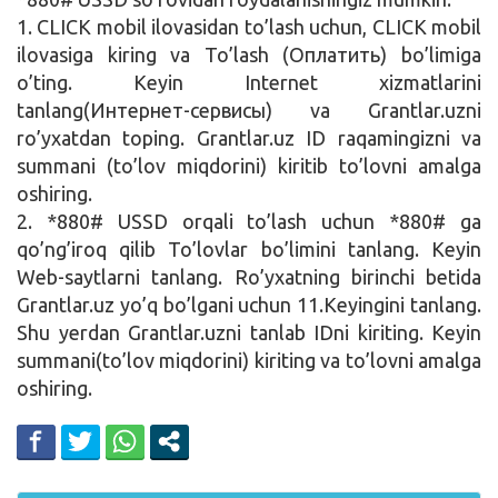
1. CLICK mobil ilovasidan to’lash uchun, CLICK mobil
Kirish
ilovasiga kiring va To’lash (Оплатить) bo’limiga
o’ting. Keyin Internet xizmatlarini
tanlang(Интернет-сервисы) va Grantlar.uzni
ro’yxatdan toping. Grantlar.uz ID raqamingizni va
summani (to’lov miqdorini) kiritib to’lovni amalga
oshiring.
2. *880# USSD orqali to’lash uchun *880# ga
qo’ng’iroq qilib To’lovlar bo’limini tanlang. Keyin
Web-saytlarni tanlang. Ro’yxatning birinchi betida
Grantlar.uz yo’q bo’lgani uchun 11.Keyingini tanlang.
Shu yerdan Grantlar.uzni tanlab IDni kiriting. Keyin
summani(to’lov miqdorini) kiriting va to’lovni amalga
oshiring.