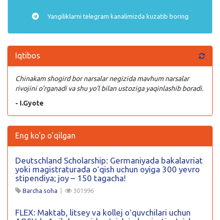
Yangiliklarni
telegram
kanalimizda kuzatib boring
Iqtibos
Chinakam shogird bor narsalar negizida mavhum narsalar
rivojini o’rganadi va shu yo’l bilan ustoziga yaqinlashib boradi.
- I.Gyote
Eng ko'p o'qilgan
Deutschland Scholarship: Germaniyada bakalavriat
yoki magistraturada oʻqish uchun oyiga 300 yevro
stipendiya; joy – 150 tagacha!
Barcha soha
|
301996
FLEX: Maktab, litsey va kollej oʻquvchilari uchun