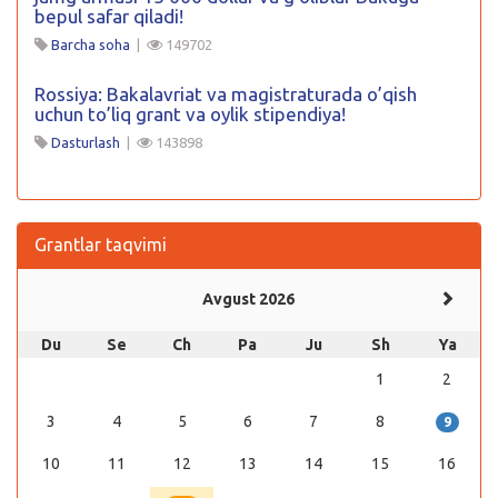
bepul safar qiladi!
Barcha soha
|
149702
Rossiya: Bakalavriat va magistraturada o’qish
uchun to’liq grant va oylik stipendiya!
Dasturlash
|
143898
Grantlar taqvimi
Avgust 2026
Du
Se
Ch
Pa
Ju
Sh
Ya
1
2
3
4
5
6
7
8
9
10
11
12
13
14
15
16