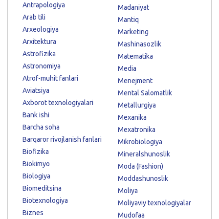
Antrapologiya
Madaniyat
Arab tili
Mantiq
Arxeologiya
Marketing
Arxitektura
Mashinasozlik
Astrofizika
Matematika
Astronomiya
Media
Atrof-muhit fanlari
Menejment
Aviatsiya
Mental Salomatlik
Axborot texnologiyalari
Metallurgiya
Bank ishi
Mexanika
Barcha soha
Mexatronika
Barqaror rivojlanish fanlari
Mikrobiologiya
Biofizika
Mineralshunoslik
Biokimyo
Moda (Fashion)
Biologiya
Moddashunoslik
Biomeditsina
Moliya
Biotexnologiya
Moliyaviy texnologiyalar
Biznes
Mudofaa