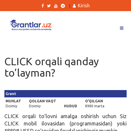
Kirish
|
Grantlar
Tanlovlar
CLICK orqali qanday
Ishlar
to’layman?
Kurslar
Blog
Grant
Yana
MUHLAT
QOLGAN VAQT
O'QILGAN
Doimiy
Doimiy
HUDUD
8980 marta
CLICK orqali to’lovni amalga oshirish uchun Siz
CLICK mobil ilovasidan (programmasidan) yoki
Qidirish
*880# USSD so’rovidan foydalanishingiz mumkin.