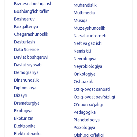
Biznesni boshqarish
Muhandislik
Boshlang'ich ta'lim
Multimedia
Boshqaruv
Musiqa
Buxgalteriya
Muzeyshunoslik
Chegarashunoslik
Narsalar interneti
Dasturlash
Neft va gaz ishi
Data Science
Nemis tili
Davlat boshqaruvi
Nevrologiya
Davlat siyosati
Neyrobiologiya
Demografiya
Onkologiya
Dinshunoslik
Oshpazlik
Diplomatiya
Oziq-ovqat sanoati
Dizayn
Oziq-ovqat xavfsizligi
Dramaturgiya
Oʻrmon xoʻjaligi
Ekologiya
Pedagogika
Ekoturizm
Planetologiya
Elektronika
Psixologiya
Elektrotexnika
Qishloq xo'jaligi