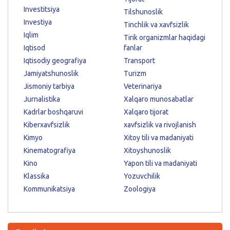
Investitsiya
Tilshunoslik
Investiya
Tinchlik va xavfsizlik
Iqlim
Tirik organizmlar haqidagi
Iqtisod
fanlar
Iqtisodiy geografiya
Transport
Jamiyatshunoslik
Turizm
Jismoniy tarbiya
Veterinariya
Jurnalistika
Xalqaro munosabatlar
Kadrlar boshqaruvi
Xalqaro tijorat
Kiberxavfsizlik
xavfsizlik va rivojlanish
Kimyo
Xitoy tili va madaniyati
Kinematografiya
Xitoyshunoslik
Kino
Yapon tili va madaniyati
Klassika
Yozuvchilik
Kommunikatsiya
Zoologiya