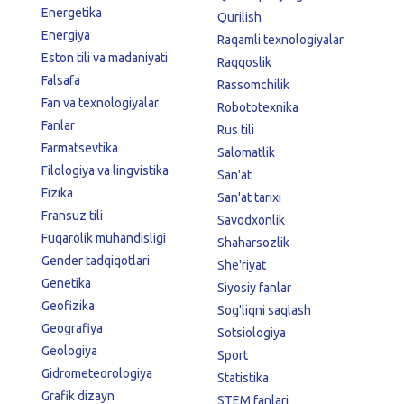
Energetika
Qurilish
Energiya
Raqamli texnologiyalar
Eston tili va madaniyati
Raqqoslik
Falsafa
Rassomchilik
Fan va texnologiyalar
Robototexnika
Fanlar
Rus tili
Farmatsevtika
Salomatlik
Filologiya va lingvistika
San'at
Fizika
San'at tarixi
Fransuz tili
Savodxonlik
Fuqarolik muhandisligi
Shaharsozlik
Gender tadqiqotlari
She'riyat
Genetika
Siyosiy fanlar
Geofizika
Sog'liqni saqlash
Geografiya
Sotsiologiya
Geologiya
Sport
Gidrometeorologiya
Statistika
Grafik dizayn
STEM fanlari