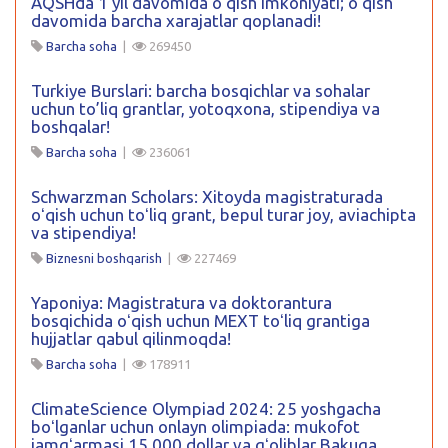
AQSHda 1 yil davomida oʻqish imkoniyati; oʻqish
davomida barcha xarajatlar qoplanadi!
Barcha soha
|
269450
Turkiye Burslari: barcha bosqichlar va sohalar
uchun to’liq grantlar, yotoqxona, stipendiya va
boshqalar!
Barcha soha
|
236061
Schwarzman Scholars: Xitoyda magistraturada
oʻqish uchun toʻliq grant, bepul turar joy, aviachipta
va stipendiya!
Biznesni boshqarish
|
227469
Yaponiya: Magistratura va doktorantura
bosqichida oʻqish uchun MEXT toʻliq grantiga
hujjatlar qabul qilinmoqda!
Barcha soha
|
178911
ClimateScience Olympiad 2024: 25 yoshgacha
boʻlganlar uchun onlayn olimpiada: mukofot
jamgʻarmasi 15 000 dollar va gʻoliblar Bakuga