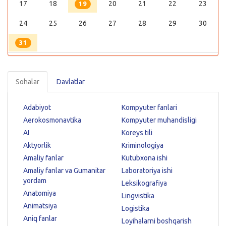
17
18
20
21
22
23
19
24
25
26
27
28
29
30
31
Sohalar
Davlatlar
Adabiyot
Kompyuter fanlari
Aerokosmonavtika
Kompyuter muhandisligi
AI
Koreys tili
Aktyorlik
Kriminologiya
Amaliy fanlar
Kutubxona ishi
Amaliy fanlar va Gumanitar
Laboratoriya ishi
yordam
Leksikografiya
Anatomiya
Lingvistika
Animatsiya
Logistika
Aniq fanlar
Loyihalarni boshqarish