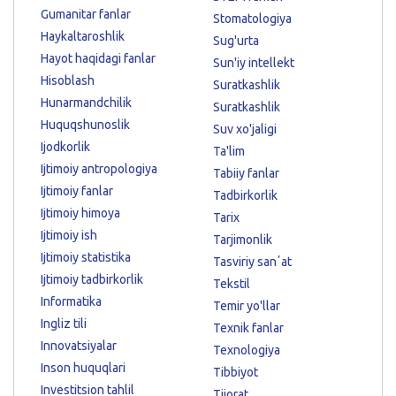
Gumanitar fanlar
Stomatologiya
Haykaltaroshlik
Sug'urta
Hayot haqidagi fanlar
Sun'iy intellekt
Hisoblash
Suratkashlik
Hunarmandchilik
Suratkashlik
Huquqshunoslik
Suv xo'jaligi
Ijodkorlik
Ta'lim
Ijtimoiy antropologiya
Tabiiy fanlar
Ijtimoiy fanlar
Tadbirkorlik
Ijtimoiy himoya
Tarix
Ijtimoiy ish
Tarjimonlik
Ijtimoiy statistika
Tasviriy sanʼat
Ijtimoiy tadbirkorlik
Tekstil
Informatika
Temir yo'llar
Ingliz tili
Texnik fanlar
Innovatsiyalar
Texnologiya
Inson huquqlari
Tibbiyot
Investitsion tahlil
Tijorat