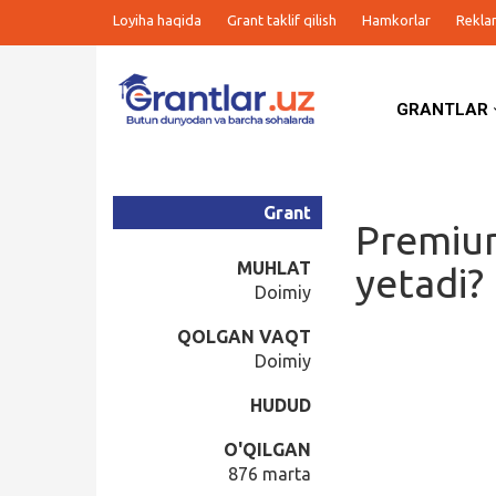
Loyiha haqida
Grant taklif qilish
Hamkorlar
Rekla
GRANTLAR
Grantlar
Tanlovlar
Grant
Premiu
Ishlar
MUHLAT
yetadi?
Doimiy
Kurslar
QOLGAN VAQT
Doimiy
Blog
HUDUD
Yana
O'QILGAN
876 marta