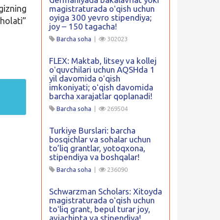
gizning
magistraturada oʻqish uchun
oyiga 300 yevro stipendiya;
holati”
joy – 150 tagacha!
Barcha soha
|
302023
FLEX: Maktab, litsey va kollej
oʻquvchilari uchun AQSHda 1
yil davomida oʻqish
imkoniyati; oʻqish davomida
barcha xarajatlar qoplanadi!
Barcha soha
|
269504
Turkiye Burslari: barcha
bosqichlar va sohalar uchun
to’liq grantlar, yotoqxona,
stipendiya va boshqalar!
Barcha soha
|
236090
Schwarzman Scholars: Xitoyda
magistraturada oʻqish uchun
toʻliq grant, bepul turar joy,
aviachipta va stipendiya!