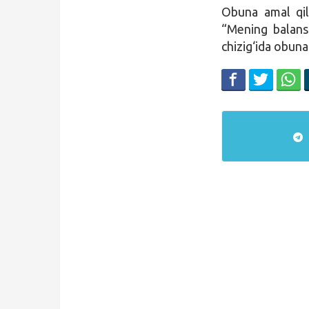
Obuna amal qil
“Mening balansi
Qidirish
chizig‘ida obuna
Kirish