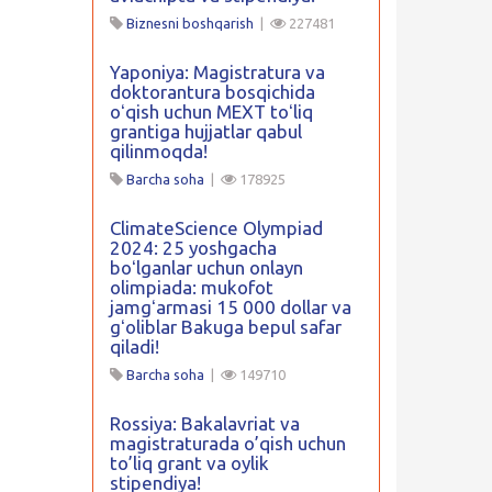
Biznesni boshqarish
|
227481
Yaponiya: Magistratura va
doktorantura bosqichida
oʻqish uchun MEXT toʻliq
grantiga hujjatlar qabul
qilinmoqda!
Barcha soha
|
178925
ClimateScience Olympiad
2024: 25 yoshgacha
boʻlganlar uchun onlayn
olimpiada: mukofot
jamgʻarmasi 15 000 dollar va
gʻoliblar Bakuga bepul safar
qiladi!
Barcha soha
|
149710
Rossiya: Bakalavriat va
magistraturada o’qish uchun
to’liq grant va oylik
stipendiya!