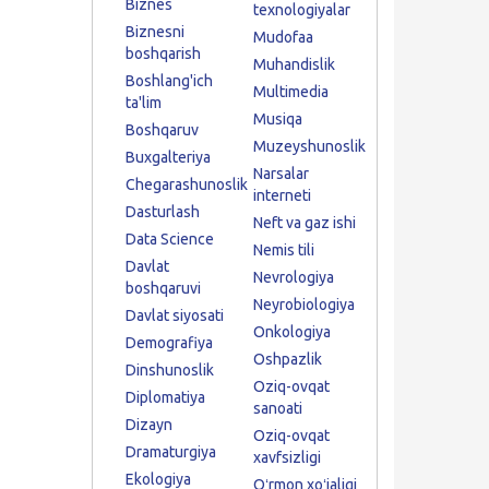
Biznes
texnologiyalar
Biznesni
Mudofaa
boshqarish
Muhandislik
Boshlang'ich
Multimedia
ta'lim
Musiqa
Boshqaruv
Muzeyshunoslik
Buxgalteriya
Narsalar
Chegarashunoslik
interneti
Dasturlash
Neft va gaz ishi
Data Science
Nemis tili
Davlat
Nevrologiya
boshqaruvi
Neyrobiologiya
Davlat siyosati
Onkologiya
Demografiya
Oshpazlik
Dinshunoslik
Oziq-ovqat
Diplomatiya
sanoati
Dizayn
Oziq-ovqat
Dramaturgiya
xavfsizligi
Ekologiya
Oʻrmon xoʻjaligi