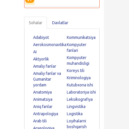
Sohalar
Davlatlar
Adabiyot
Kommunikatsiya
Aerokosmonavtika
Kompyuter
fanlari
AI
Kompyuter
Aktyorlik
muhandisligi
Amaliy fanlar
Koreys tili
Amaliy fanlar va
Kriminologiya
Gumanitar
yordam
Kutubxona ishi
Anatomiya
Laboratoriya ishi
Animatsiya
Leksikografiya
Aniq fanlar
Lingvistika
Antrapologiya
Logistika
Arab tili
Loyihalarni
boshqarish
Arxeologiya