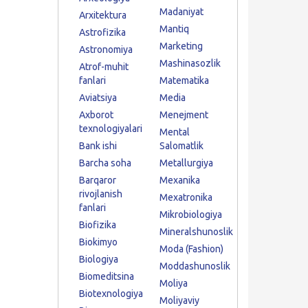
Madaniyat
Arxitektura
Mantiq
Astrofizika
Marketing
Astronomiya
Mashinasozlik
Atrof-muhit
fanlari
Matematika
Aviatsiya
Media
Axborot
Menejment
texnologiyalari
Mental
Bank ishi
Salomatlik
Barcha soha
Metallurgiya
Barqaror
Mexanika
rivojlanish
Mexatronika
fanlari
Mikrobiologiya
Biofizika
Mineralshunoslik
Biokimyo
Moda (Fashion)
Biologiya
Moddashunoslik
Biomeditsina
Moliya
Biotexnologiya
Moliyaviy