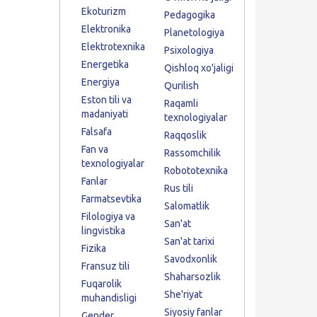
Ekoturizm
Pedagogika
Elektronika
Planetologiya
Elektrotexnika
Psixologiya
Energetika
Qishloq xo'jaligi
Energiya
Qurilish
Eston tili va
Raqamli
madaniyati
texnologiyalar
Falsafa
Raqqoslik
Fan va
Rassomchilik
texnologiyalar
Robototexnika
Fanlar
Rus tili
Farmatsevtika
Salomatlik
Filologiya va
San'at
lingvistika
San'at tarixi
Fizika
Savodxonlik
Fransuz tili
Shaharsozlik
Fuqarolik
She'riyat
muhandisligi
Siyosiy fanlar
Gender