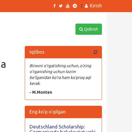
Kirish
|
Qidirish
Iqtibos
ga
Birovni o‘rgatishing uchun, o‘zing
o‘rganishing uchun lozim
bo‘lganidan ko‘ra ham ko‘proq aql
kerak.
- M.Monten
Eng ko'p o'qilgan
Deutschland Scholarship:
Germaniyada bakalavriat yoki