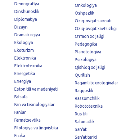
Demografiya
Onkologiya
Dinshunoslik
Oshpazlik
Diplomatiya
Oziq-ovqat sanoati
Dizayn
Oziq-ovqat xavfsizligi
Dramaturgiya
Oʻrmon xoʻjaligi
Ekologiya
Pedagogika
Ekoturizm
Planetologiya
Elektronika
Psixologiya
Elektrotexnika
Qishloq xo'jaligi
Energetika
Qurilish
Energiya
Raqamli texnologiyalar
Eston tili va madaniyati
Raqqoslik
Falsafa
Rassomchilik
Fan va texnologiyalar
Robototexnika
Fanlar
Rus tili
Farmatsevtika
Salomatlik
Filologiya va lingvistika
San'at
Fizika
San'at tarixi