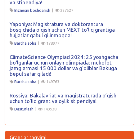
va stipendiya!
Biznesni boshqarish
|
227527
Yaponiya: Magistratura va doktorantura
bosqichida oʻqish uchun MEXT toʻliq grantiga
hujjatlar qabul qilinmoqda!
Barcha soha
|
178977
ClimateScience Olympiad 2024: 25 yoshgacha
boʻlganlar uchun onlayn olimpiada: mukofot
jamgʻarmasi 15 000 dollar va gʻoliblar Bakuga
bepul safar qiladi!
Barcha soha
|
149763
Rossiya: Bakalavriat va magistraturada o’qish
uchun to’liq grant va oylik stipendiya!
Dasturlash
|
143938
Grantlar taqvimi