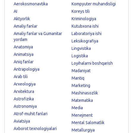
Aerokosmonavtika
Kompyuter muhandisligi
AI
Koreys tili
Aktyorlik
Kriminologiya
Amaliy fanlar
Kutubxona ishi
Amaliy fanlar va Gumanitar
Laboratoriya ishi
yordam
Leksikografiya
Anatomiya
Lingvistika
Animatsiya
Logistika
Aniq fanlar
Loyihalarni boshqarish
Antrapologiya
Madaniyat
Arab tili
Mantiq
Arxeologiya
Marketing
Arxitektura
Mashinasozlik
Astrofizika
Matematika
Astronomiya
Media
Atrof-muhit fanlari
Menejment
Aviatsiya
Mental Salomatlik
Axborot texnologiyalari
Metallurgiya