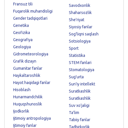
Fransuz tili
Savodxonlik
Fuqarolik muhandisligi
Shaharsozlik
Gender tadqiqotlari
She'riyat
Genetika
Siyosiy fanlar
Geofizika
Sog'liqni saqlash
Geografiya
Sotsiologiya
Geologiya
Sport
Gidrometeorologiya
Statistika
Grafik dizayn
STEM fanlari
Gumanitar fanlar
Stomatologiya
Haykaltaroshlik
Sug'urta
Hayot haqidagi fanlar
Sun'iy intellekt
Hisoblash
Suratkashlik
Hunarmandchilik
Suratkashlik
Huquqshunoslik
Suv xo'jaligi
Ijodkorlik
Ta'lim
Ijtimoiy antropologiya
Tabiiy fanlar
Ijtimoiy fanlar
Tadbirkorlik