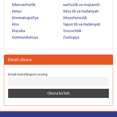
Kiberxavfsizlik
xavfsizlik va rivojlanish
Kimyo
Xitoy tili va madaniyati
Kinematografiya
Xitoyshunoslik
Kino
Yapon tili va madaniyati
Klassika
Yozuvchilik
Kommunikatsiya
Zoologiya
Email obuna
Email manzilingizni yozing: