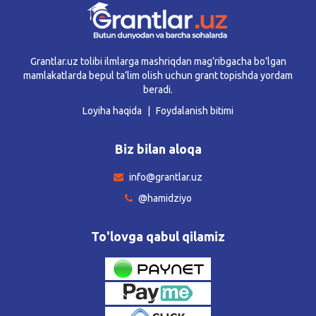
Grantlar.uz tolibi ilmlarga mashriqdan mag’ribgacha bo’lgan
mamlakatlarda bepul ta’lim olish uchun grant topishda yordam
beradi.
Loyiha haqida
Foydalanish bitimi
Biz bilan aloqa
info@grantlar.uz
@hamidziyo
To'lovga qabul qilamiz