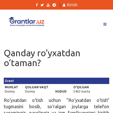
Kirish
|
Grantlar
Tanlovlar
Qanday ro‘yxatdan
Ishlar
o‘taman?
Kurslar
Blog
Grant
Yana
MUHLAT
QOLGAN VAQT
O'QILGAN
Doimiy
Doimiy
HUDUD
3402 marta
Ro‘yxatdan o‘tish uchun “Ro‘yxatdan o‘tish”
tugmasini bosib, so‘ralgan joylarga telefon
Qidirish
raqamingiz, parolingiz va ism familiyangizni kiritib