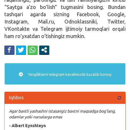
“Saytga a’zo bo’lish” tugmasini bosing. Bundan
Kirish
tashqari agarda sizning Facebook, Google,
Instagram, Mail.ru, Odnoklassniki, Twitter,
VKontakte va Telegram ijtimoiy tarmoqlari orqali
ham ro’yxatdan o’tishingiz mumkin.
Yangiliklarni
telegram
kanalimizda kuzatib boring
Iqtibos
Agar baxtli yashashni istasangiz baxtni maqsadga bog’lang,
odamlar yoki narsalarga emas
- Albert Eynshteyn