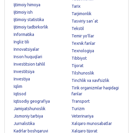
Ijtimoiy himoya
Tarix
Ijtimoiy ish
Tarjimonlik
Ijtimoiy statistika
Tasviriy sanʼat
Ijtimoiy tadbirkorlik
Tekstil
Informatika
Temir yo'llar
Ingliz tili
Texnik fanlar
Innovatsiyalar
Texnologiya
Inson huquqlari
Tibbiyot
Investitsion tahlil
Tijorat
Investitsiya
Tilshunoslik
Investiya
Tinchlik va xavfsizlik
Iqlim
Tirik organizmlar haqidagi
Iqtisod
fanlar
Iqtisodiy geografiya
Transport
Jamiyatshunoslik
Turizm
Jismoniy tarbiya
Veterinariya
Jurnalistika
Xalqaro munosabatlar
Kadrlar boshqaruvi
Xalqaro tijorat