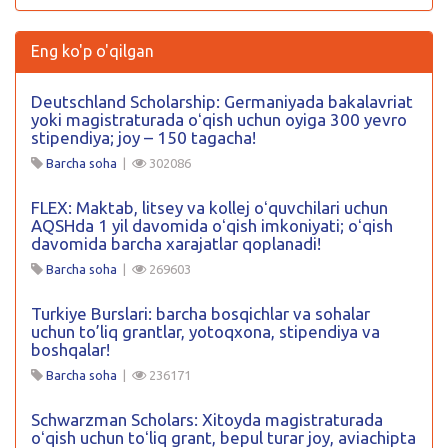
Eng ko'p o'qilgan
Deutschland Scholarship: Germaniyada bakalavriat
yoki magistraturada oʻqish uchun oyiga 300 yevro
stipendiya; joy – 150 tagacha!
Barcha soha
|
302086
FLEX: Maktab, litsey va kollej oʻquvchilari uchun
AQSHda 1 yil davomida oʻqish imkoniyati; oʻqish
davomida barcha xarajatlar qoplanadi!
Barcha soha
|
269603
Turkiye Burslari: barcha bosqichlar va sohalar
uchun to’liq grantlar, yotoqxona, stipendiya va
boshqalar!
Barcha soha
|
236171
Schwarzman Scholars: Xitoyda magistraturada
oʻqish uchun toʻliq grant, bepul turar joy, aviachipta