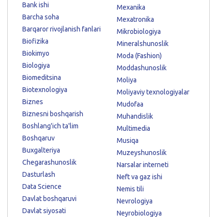
Bank ishi
Mexanika
Barcha soha
Mexatronika
Barqaror rivojlanish fanlari
Mikrobiologiya
Biofizika
Mineralshunoslik
Biokimyo
Moda (Fashion)
Biologiya
Moddashunoslik
Biomeditsina
Moliya
Biotexnologiya
Moliyaviy texnologiyalar
Biznes
Mudofaa
Biznesni boshqarish
Muhandislik
Boshlang'ich ta'lim
Multimedia
Boshqaruv
Musiqa
Buxgalteriya
Muzeyshunoslik
Chegarashunoslik
Narsalar interneti
Dasturlash
Neft va gaz ishi
Data Science
Nemis tili
Davlat boshqaruvi
Nevrologiya
Davlat siyosati
Neyrobiologiya