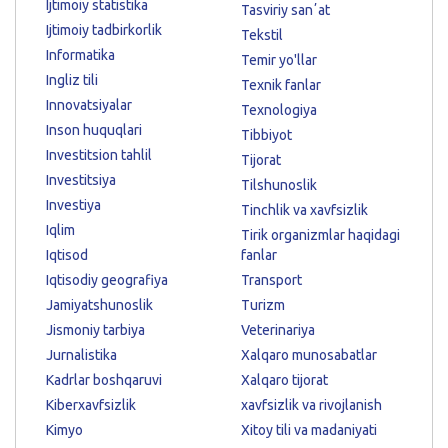
Ijtimoiy statistika
Tasviriy sanʼat
Ijtimoiy tadbirkorlik
Tekstil
Informatika
Temir yo'llar
Ingliz tili
Texnik fanlar
Innovatsiyalar
Texnologiya
Inson huquqlari
Tibbiyot
Investitsion tahlil
Tijorat
Investitsiya
Tilshunoslik
Investiya
Tinchlik va xavfsizlik
Iqlim
Tirik organizmlar haqidagi
Iqtisod
fanlar
Iqtisodiy geografiya
Transport
Jamiyatshunoslik
Turizm
Jismoniy tarbiya
Veterinariya
Jurnalistika
Xalqaro munosabatlar
Kadrlar boshqaruvi
Xalqaro tijorat
Kiberxavfsizlik
xavfsizlik va rivojlanish
Kimyo
Xitoy tili va madaniyati