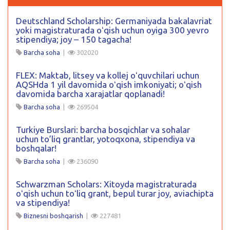
Deutschland Scholarship: Germaniyada bakalavriat
yoki magistraturada oʻqish uchun oyiga 300 yevro
stipendiya; joy – 150 tagacha!
Barcha soha
|
302020
FLEX: Maktab, litsey va kollej oʻquvchilari uchun
AQSHda 1 yil davomida oʻqish imkoniyati; oʻqish
davomida barcha xarajatlar qoplanadi!
Barcha soha
|
269504
Turkiye Burslari: barcha bosqichlar va sohalar
uchun to’liq grantlar, yotoqxona, stipendiya va
boshqalar!
Barcha soha
|
236090
Schwarzman Scholars: Xitoyda magistraturada
oʻqish uchun toʻliq grant, bepul turar joy, aviachipta
va stipendiya!
Biznesni boshqarish
|
227481