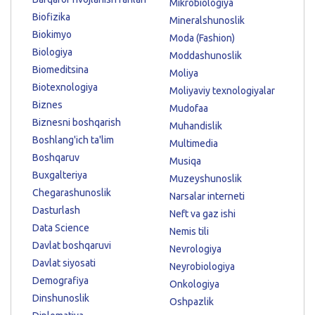
Mikrobiologiya
Biofizika
Mineralshunoslik
Biokimyo
Moda (Fashion)
Biologiya
Moddashunoslik
Biomeditsina
Moliya
Biotexnologiya
Moliyaviy texnologiyalar
Biznes
Mudofaa
Biznesni boshqarish
Muhandislik
Boshlang'ich ta'lim
Multimedia
Boshqaruv
Musiqa
Buxgalteriya
Muzeyshunoslik
Chegarashunoslik
Narsalar interneti
Dasturlash
Neft va gaz ishi
Data Science
Nemis tili
Davlat boshqaruvi
Nevrologiya
Davlat siyosati
Neyrobiologiya
Demografiya
Onkologiya
Dinshunoslik
Oshpazlik