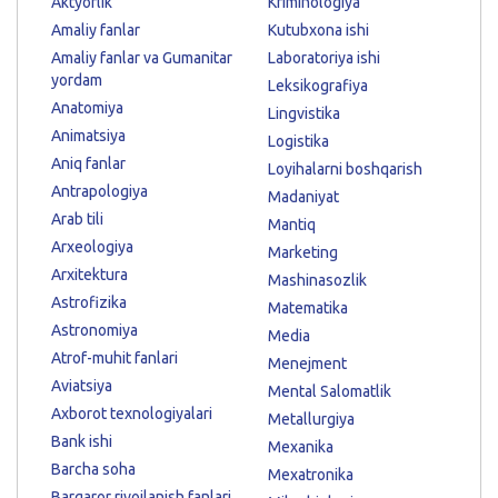
Aktyorlik
Kriminologiya
Amaliy fanlar
Kutubxona ishi
Amaliy fanlar va Gumanitar
Laboratoriya ishi
yordam
Leksikografiya
Anatomiya
Lingvistika
Animatsiya
Logistika
Aniq fanlar
Loyihalarni boshqarish
Antrapologiya
Madaniyat
Arab tili
Mantiq
Arxeologiya
Marketing
Arxitektura
Mashinasozlik
Astrofizika
Matematika
Astronomiya
Media
Atrof-muhit fanlari
Menejment
Aviatsiya
Mental Salomatlik
Axborot texnologiyalari
Metallurgiya
Bank ishi
Mexanika
Barcha soha
Mexatronika
Barqaror rivojlanish fanlari