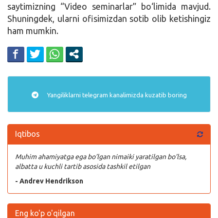
saytimizning “Video seminarlar” bo‘limida mavjud.
Kirish
Shuningdek, ularni ofisimizdan sotib olib ketishingiz
ham mumkin.
Yangiliklarni
telegram
kanalimizda kuzatib boring
Iqtibos
Muhim ahamiyatga ega bo’lgan nimaiki yaratilgan bo’lsa,
albatta u kuchli tartib asosida tashkil etilgan
- Andrev Hendrikson
Eng ko'p o'qilgan