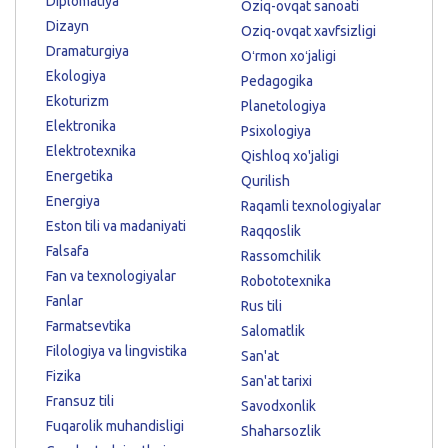
Diplomatiya
Oziq-ovqat sanoati
Dizayn
Oziq-ovqat xavfsizligi
Dramaturgiya
Oʻrmon xoʻjaligi
Ekologiya
Pedagogika
Ekoturizm
Planetologiya
Elektronika
Psixologiya
Elektrotexnika
Qishloq xo'jaligi
Energetika
Qurilish
Energiya
Raqamli texnologiyalar
Eston tili va madaniyati
Raqqoslik
Falsafa
Rassomchilik
Fan va texnologiyalar
Robototexnika
Fanlar
Rus tili
Farmatsevtika
Salomatlik
Filologiya va lingvistika
San'at
Fizika
San'at tarixi
Fransuz tili
Savodxonlik
Fuqarolik muhandisligi
Shaharsozlik