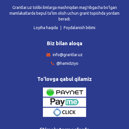
Grantlar.uz tolibi ilmlarga mashriqdan mag’ribgacha bo’lgan
mamlakatlarda bepul ta’lim olish uchun grant topishda yordam
beradi.
Loyiha haqida
Foydalanish bitimi
Biz bilan aloqa
info@grantlar.uz
@hamidziyo
To'lovga qabul qilamiz