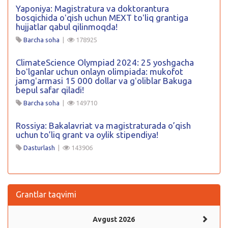
Yaponiya: Magistratura va doktorantura
bosqichida oʻqish uchun MEXT toʻliq grantiga
hujjatlar qabul qilinmoqda!
Barcha soha
|
178925
ClimateScience Olympiad 2024: 25 yoshgacha
boʻlganlar uchun onlayn olimpiada: mukofot
jamgʻarmasi 15 000 dollar va gʻoliblar Bakuga
bepul safar qiladi!
Barcha soha
|
149710
Rossiya: Bakalavriat va magistraturada o’qish
uchun to’liq grant va oylik stipendiya!
Dasturlash
|
143906
Grantlar taqvimi
Avgust 2026