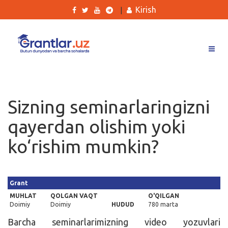
Kirish
|
Grantlar
Tanlovlar
Sizning seminarlaringizni
Ishlar
qayerdan olishim yoki
Kurslar
ko‘rishim mumkin?
Blog
Yana
Grant
MUHLAT
QOLGAN VAQT
O'QILGAN
Doimiy
Doimiy
HUDUD
780 marta
Barcha seminarlarimizning video yozuvlari
Qidirish