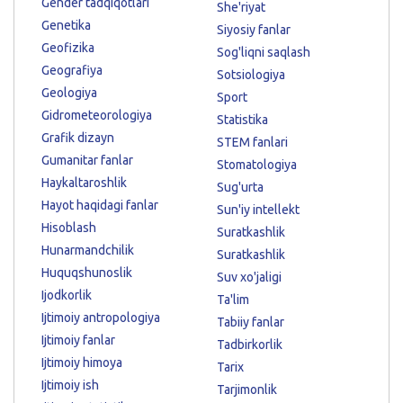
Gender tadqiqotlari
She'riyat
Genetika
Siyosiy fanlar
Geofizika
Sog'liqni saqlash
Geografiya
Sotsiologiya
Geologiya
Sport
Gidrometeorologiya
Statistika
Grafik dizayn
STEM fanlari
Gumanitar fanlar
Stomatologiya
Haykaltaroshlik
Sug'urta
Hayot haqidagi fanlar
Sun'iy intellekt
Hisoblash
Suratkashlik
Hunarmandchilik
Suratkashlik
Huquqshunoslik
Suv xo'jaligi
Ijodkorlik
Ta'lim
Ijtimoiy antropologiya
Tabiiy fanlar
Ijtimoiy fanlar
Tadbirkorlik
Ijtimoiy himoya
Tarix
Ijtimoiy ish
Tarjimonlik