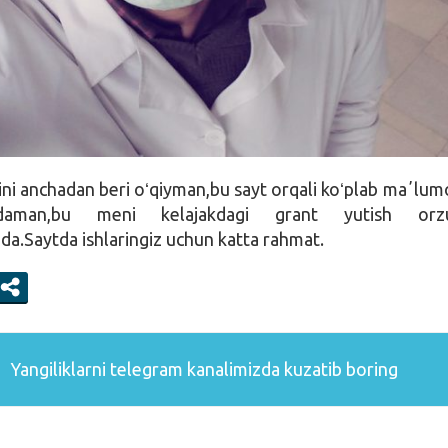
tini anchadan beri oʻqiyman,bu sayt orqali koʻplab maʼlum
daman,bu meni kelajakdagi grant yutish orz
da.Saytda ishlaringiz uchun katta rahmat.
Yangiliklarni
telegram
kanalimizda kuzatib boring