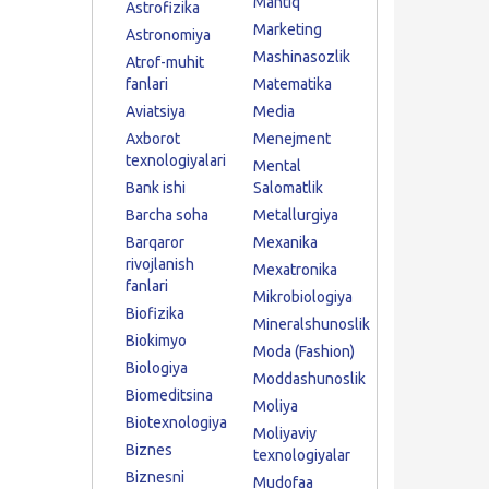
Mantiq
Astrofizika
Marketing
Astronomiya
Mashinasozlik
Atrof-muhit
fanlari
Matematika
Aviatsiya
Media
Axborot
Menejment
texnologiyalari
Mental
Bank ishi
Salomatlik
Barcha soha
Metallurgiya
Barqaror
Mexanika
rivojlanish
Mexatronika
fanlari
Mikrobiologiya
Biofizika
Mineralshunoslik
Biokimyo
Moda (Fashion)
Biologiya
Moddashunoslik
Biomeditsina
Moliya
Biotexnologiya
Moliyaviy
Biznes
texnologiyalar
Biznesni
Mudofaa