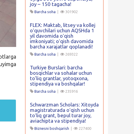
joy – 150 tagacha!
Barcha soha
|
301902
FLEX: Maktab, litsey va kollej
oʻquvchilari uchun AQSHda 1
yil davomida oʻqish
imkoniyati; oʻqish davomida
barcha xarajatlar qoplanadi!
Barcha soha
|
269322
otlarga
uyimga
Turkiye Burslari: barcha
bosqichlar va sohalar uchun
to’liq grantlar, yotoqxona,
stipendiya va boshqalar!
Barcha soha
|
235916
Schwarzman Scholars: Xitoyda
magistraturada oʻqish uchun
toʻliq grant, bepul turar joy,
aviachipta va stipendiya!
Biznesni boshqarish
|
227400