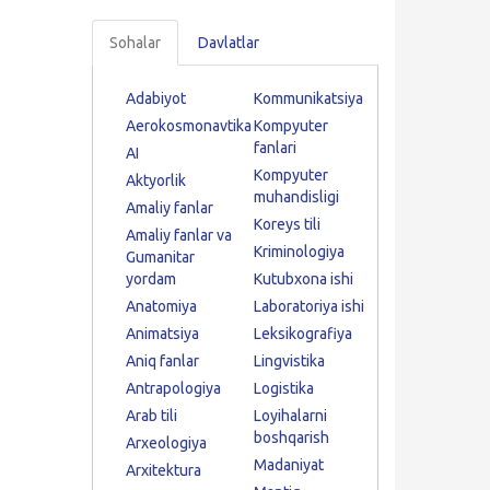
Sohalar
Davlatlar
Adabiyot
Kommunikatsiya
Aerokosmonavtika
Kompyuter
fanlari
AI
Kompyuter
Aktyorlik
muhandisligi
Amaliy fanlar
Koreys tili
Amaliy fanlar va
Kriminologiya
Gumanitar
yordam
Kutubxona ishi
Anatomiya
Laboratoriya ishi
Animatsiya
Leksikografiya
Aniq fanlar
Lingvistika
Antrapologiya
Logistika
Arab tili
Loyihalarni
boshqarish
Arxeologiya
Madaniyat
Arxitektura