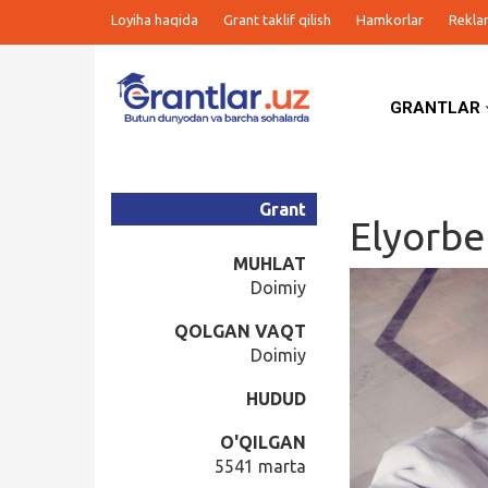
Loyiha haqida
Grant taklif qilish
Hamkorlar
Rekla
GRANTLAR
Grantlar
Tanlovlar
Grant
Elyorbe
Ishlar
MUHLAT
Doimiy
Kurslar
QOLGAN VAQT
Doimiy
Blog
HUDUD
Yana
O'QILGAN
5541 marta