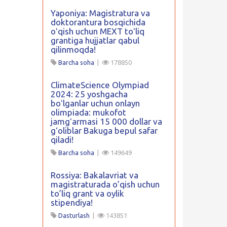
Yaponiya: Magistratura va
doktorantura bosqichida
oʻqish uchun MEXT toʻliq
grantiga hujjatlar qabul
qilinmoqda!
Barcha soha
|
178850
ClimateScience Olympiad
2024: 25 yoshgacha
boʻlganlar uchun onlayn
olimpiada: mukofot
jamgʻarmasi 15 000 dollar va
gʻoliblar Bakuga bepul safar
qiladi!
Barcha soha
|
149649
Rossiya: Bakalavriat va
magistraturada o’qish uchun
to’liq grant va oylik
stipendiya!
Dasturlash
|
143851