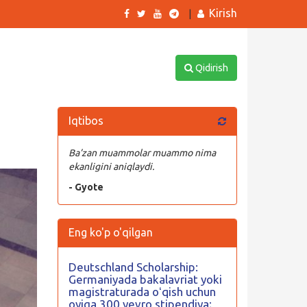
Kirish
|
Qidirish
Iqtibos
Ba’zan muammolar muammo nima
ekanligini aniqlaydi.
- Gyote
Eng ko'p o'qilgan
Deutschland Scholarship:
Germaniyada bakalavriat yoki
magistraturada oʻqish uchun
oyiga 300 yevro stipendiya;