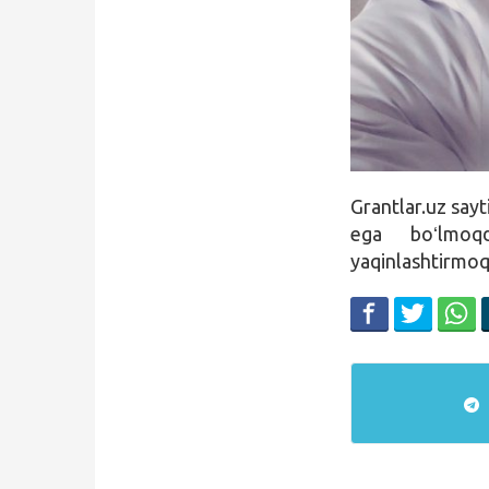
Qidirish
Kirish
Grantlar.uz say
ega boʻlmoq
yaqinlashtirmoq