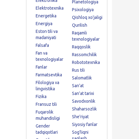
Elektronika
Planetologiya
Elektrotexnika
Psixologiya
Energetika
Qishloq xo'jaligi
Energiya
Qurilish
Eston tili va
Raqamli
madaniyati
texnologiyalar
Falsafa
Raqqoslik
Fan va
Rassomchilik
texnologiyalar
Robototexnika
Fanlar
Rus tili
Farmatsevtika
Salomatlik
Filologiya va
San'at
lingvistika
San'at tarixi
Fizika
Savodxonlik
Fransuz tili
Shaharsozlik
Fuqarolik
She'riyat
muhandisligi
Siyosiy fanlar
Gender
tadqiqotlari
Sog'liqni
saqlash