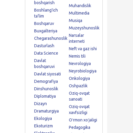
boshqarish
Muhandislik
Boshlang'ich
Multimedia
ta'lim
Musiqa
Boshqaruv
Muzeyshunoslik
Buxgalteriya
Narsalar
Chegarashunoslik
interneti
Dasturlash
Neft va gaz ishi
Data Science
Nemis tili
Davlat
Nevrologiya
boshqaruvi
Neyrobiologiya
Davlat siyosati
Onkologiya
Demografiya
Oshpazlik
Dinshunoslik
Oziq-ovqat
Diplomatiya
sanoati
Dizayn
Oziq-ovqat
Dramaturgiya
xavfsizligi
Ekologiya
Oʻrmon xoʻjaligi
Ekoturizm
Pedagogika