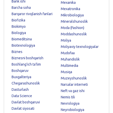
Bank ishi
Mexanika
Barcha soha
Mexatronika
Barqaror rivojlanish fanlari
Mikrobiologiya
Biofizika
Mineralshunoslik
Biokimyo
Moda (Fashion)
Biologiya
Moddashunoslik
Biomeditsina
Moliya
Biotexnologiya
Moliyaviy texnologiyalar
Biznes
Mudofaa
Biznesni boshqarish
Muhandislik
Boshlang'ich ta'lim
Multimedia
Boshqaruv
Musiqa
Buxgalteriya
Muzeyshunoslik
Chegarashunoslik
Narsalar interneti
Dasturlash
Neft va gaz ishi
Data Science
Nemis tili
Davlat boshqaruvi
Nevrologiya
Davlat siyosati
Neyrobiologiya