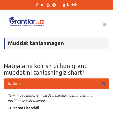
Kirish
|
Grantlar
Muddat tanlanmagan
Tanlovlar
Ishlar
Kurslar
Natijalarni ko'rish uchun grant
muddatini tanlashingiz shart!
Blog
Iqtibos
Yana
Tarixni o‘rganing, jamiyatdagi barcha muammolarning
yechimi tarixda mavjud.
- Uinston Cherchill
Qidirish