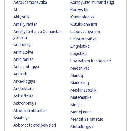
Aerokosmonavtika
Kompyuter muhandisligi
AI
Koreys tili
Aktyorlik
Kriminologiya
Amaliy fanlar
Kutubxona ishi
Amaliy fanlar va Gumanitar
Laboratoriya ishi
yordam
Leksikografiya
Anatomiya
Lingvistika
Animatsiya
Logistika
Aniq fanlar
Loyihalarni boshqarish
Antrapologiya
Madaniyat
Arab tili
Mantiq
Arxeologiya
Marketing
Arxitektura
Mashinasozlik
Astrofizika
Matematika
Astronomiya
Media
Atrof-muhit fanlari
Menejment
Aviatsiya
Mental Salomatlik
Axborot texnologiyalari
Metallurgiya