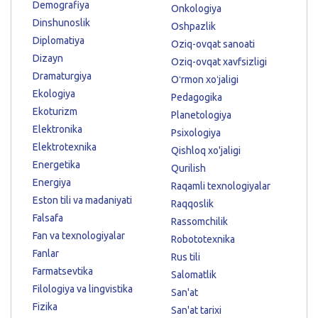
Demografiya
Onkologiya
Dinshunoslik
Oshpazlik
Diplomatiya
Oziq-ovqat sanoati
Dizayn
Oziq-ovqat xavfsizligi
Dramaturgiya
Oʻrmon xoʻjaligi
Ekologiya
Pedagogika
Ekoturizm
Planetologiya
Elektronika
Psixologiya
Elektrotexnika
Qishloq xo'jaligi
Energetika
Qurilish
Energiya
Raqamli texnologiyalar
Eston tili va madaniyati
Raqqoslik
Falsafa
Rassomchilik
Fan va texnologiyalar
Robototexnika
Fanlar
Rus tili
Farmatsevtika
Salomatlik
Filologiya va lingvistika
San'at
Fizika
San'at tarixi