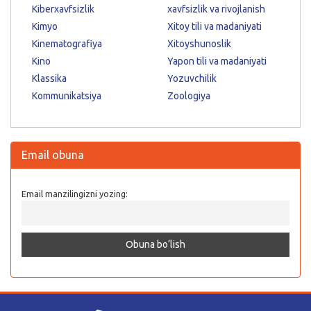
Kiberxavfsizlik
xavfsizlik va rivojlanish
Kimyo
Xitoy tili va madaniyati
Kinematografiya
Xitoyshunoslik
Kino
Yapon tili va madaniyati
Klassika
Yozuvchilik
Kommunikatsiya
Zoologiya
Email obuna
Email manzilingizni yozing: