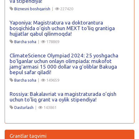
va stipendiya!
Biznesni boshqarish
|
227420
Yaponiya: Magistratura va doktorantura
bosqichida oʻqish uchun MEXT toʻliq grantiga
hujjatlar qabul qilinmoqda!
Barcha soha
|
178869
ClimateScience Olympiad 2024: 25 yoshgacha
boʻlganlar uchun onlayn olimpiada: mukofot
jamgʻarmasi 15 000 dollar va gʻoliblar Bakuga
bepul safar qiladi!
Barcha soha
|
149659
Rossiya: Bakalavriat va magistraturada o’qish
uchun to’liq grant va oylik stipendiya!
Dasturlash
|
143861
Grantlar taqvimi