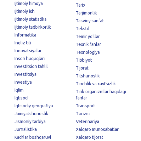
Ijtimoiy himoya
Tarix
Ijtimoiy ish
Tarjimonlik
Ijtimoiy statistika
Tasviriy sanʼat
Ijtimoiy tadbirkorlik
Tekstil
Informatika
Temir yo'llar
Ingliz tili
Texnik fanlar
Innovatsiyalar
Texnologiya
Inson huquqlari
Tibbiyot
Investitsion tahlil
Tijorat
Investitsiya
Tilshunoslik
Investiya
Tinchlik va xavfsizlik
Iqlim
Tirik organizmlar haqidagi
Iqtisod
fanlar
Iqtisodiy geografiya
Transport
Jamiyatshunoslik
Turizm
Jismoniy tarbiya
Veterinariya
Jurnalistika
Xalqaro munosabatlar
Kadrlar boshqaruvi
Xalqaro tijorat