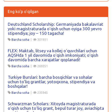
Kirish
Eng ko'p o'qilgan
Deutschland Scholarship: Germaniyada bakalavriat
yoki magistraturada oʻqish uchun oyiga 300 yevro
stipendiya; joy – 150 tagacha!
Barcha soha
|
301931
FLEX: Maktab, litsey va kollej oʻquvchilari uchun
AQSHda 1 yil davomida oʻqish imkoniyati; oʻqish
davomida barcha xarajatlar qoplanadi!
Barcha soha
|
269351
Turkiye Burslari: barcha bosqichlar va sohalar
uchun to’liq grantlar, yotoqxona, stipendiya va
boshqalar!
Barcha soha
|
235945
Schwarzman Scholars: Xitoyda magistraturada
oʻqish uchun toʻliq grant, bepul turar joy, aviachipta