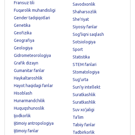
Fransuz tili
Savodxonlik
Fuqarolik muhandisligi
Shaharsozlik
Gender tadqiqotlari
She'riyat
Genetika
Siyosiy fanlar
Geofizika
Sog'liqni saqlash
Geografiya
Sotsiologiya
Geologiya
Sport
Gidrometeorologiya
Statistika
Grafik dizayn
STEM fanlari
Gumanitar fanlar
Stomatologiya
Haykaltaroshlik
Sug'urta
Hayot haqidagi fanlar
Sun'iy intellekt
Hisoblash
Suratkashlik
Hunarmandchilik
Suratkashlik
Huquqshunoslik
Suv xo'jaligi
Ijodkorlik
Ta'lim
Ijtimoiy antropologiya
Tabiiy fanlar
Ijtimoiy fanlar
Tadbirkorlik