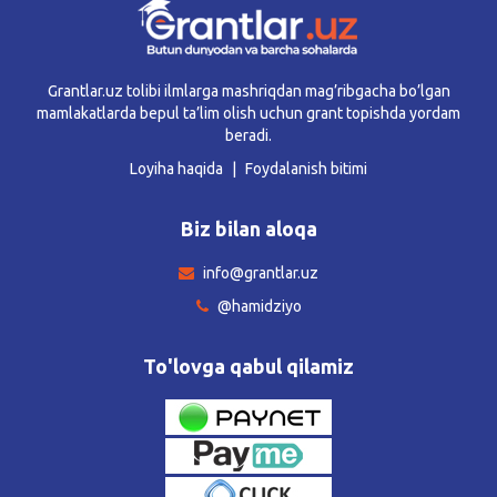
Grantlar.uz tolibi ilmlarga mashriqdan mag’ribgacha bo’lgan
mamlakatlarda bepul ta’lim olish uchun grant topishda yordam
beradi.
Loyiha haqida
Foydalanish bitimi
Biz bilan aloqa
info@grantlar.uz
@hamidziyo
To'lovga qabul qilamiz