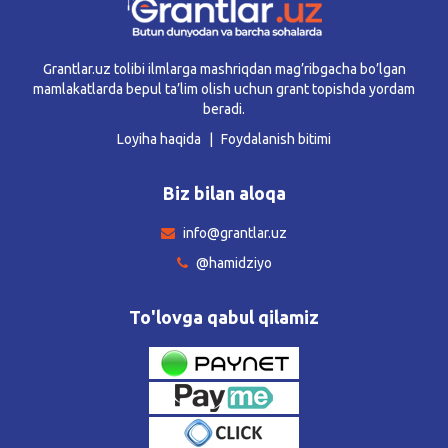
Grantlar.uz tolibi ilmlarga mashriqdan mag’ribgacha bo’lgan
mamlakatlarda bepul ta’lim olish uchun grant topishda yordam
beradi.
Loyiha haqida
Foydalanish bitimi
Biz bilan aloqa
info@grantlar.uz
@hamidziyo
To'lovga qabul qilamiz