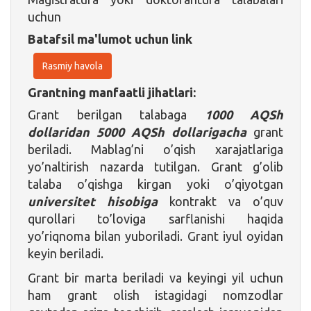
uchun
Batafsil ma'lumot uchun link
Rasmiy havola
Grantning manfaatli jihatlari:
Grant berilgan talabaga
1000 AQSh
dollaridan 5000 AQSh dollarigacha
grant
beriladi. Mablag’ni o’qish xarajatlariga
yo’naltirish nazarda tutilgan. Grant g’olib
talaba o’qishga kirgan yoki o’qiyotgan
universitet hisobiga
kontrakt va o’quv
qurollari to’loviga sarflanishi haqida
yo’riqnoma bilan yuboriladi. Grant iyul oyidan
keyin beriladi.
Grant bir marta beriladi va keyingi yil uchun
ham grant olish istagidagi nomzodlar