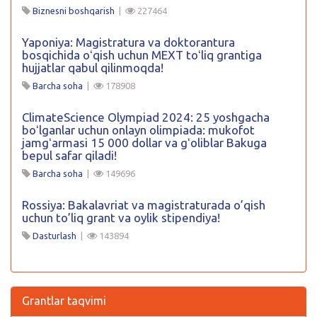
Biznesni boshqarish
|
227464
Yaponiya: Magistratura va doktorantura
bosqichida oʻqish uchun MEXT toʻliq grantiga
hujjatlar qabul qilinmoqda!
Barcha soha
|
178908
ClimateScience Olympiad 2024: 25 yoshgacha
boʻlganlar uchun onlayn olimpiada: mukofot
jamgʻarmasi 15 000 dollar va gʻoliblar Bakuga
bepul safar qiladi!
Barcha soha
|
149696
Rossiya: Bakalavriat va magistraturada o’qish
uchun to’liq grant va oylik stipendiya!
Dasturlash
|
143894
Grantlar taqvimi