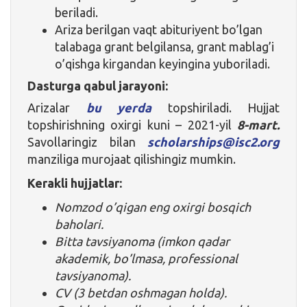
beriladi.
Ariza berilgan vaqt abituriyent bo’lgan
talabaga grant belgilansa, grant mablag’i
o’qishga kirgandan keyingina yuboriladi.
Dasturga qabul jarayoni:
Arizalar
bu yerda
topshiriladi. Hujjat
topshirishning oxirgi kuni – 2021-yil
8-mart.
Savollaringiz bilan
scholarships@isc2.org
manziliga murojaat qilishingiz mumkin.
Kerakli hujjatlar:
Nomzod o’qigan eng oxirgi bosqich
baholari.
Bitta tavsiyanoma (imkon qadar
akademik, bo’lmasa, professional
tavsiyanoma).
CV (3 betdan oshmagan holda).