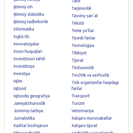
Tarix
Ijtimoiy ish
Tarjimonlik
Ijtimoiy statistika
Tasviriy sanʼat
Ijtimoiy tadbirkorlik
Tekstil
Informatika
Temir yo'llar
Ingliz tili
Texnik fanlar
Innovatsiyalar
Texnologiya
Inson huquqlari
Tibbiyot
Investitsion tahlil
Tijorat
Investitsiya
Tilshunoslik
Investiya
Tinchlik va xavfsizlik
Iqlim
Tirik organizmlar haqidagi
Iqtisod
fanlar
Iqtisodiy geografiya
Transport
Jamiyatshunoslik
Turizm
Jismoniy tarbiya
Veterinariya
Jurnalistika
Xalqaro munosabatlar
Kadrlar boshqaruvi
Xalqaro tijorat
Kiberxavfsizlik
xavfsizlik va rivojlanish