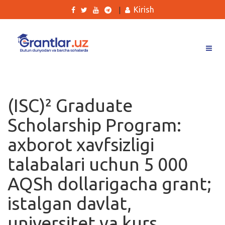
Kirish
|
Grantlar
Tanlovlar
(ISC)² Graduate
Ishlar
Scholarship Program:
Kurslar
axborot xavfsizligi
Blog
talabalari uchun 5 000
Yana
AQSh dollarigacha grant;
istalgan davlat,
universitet va kurs
Qidirish