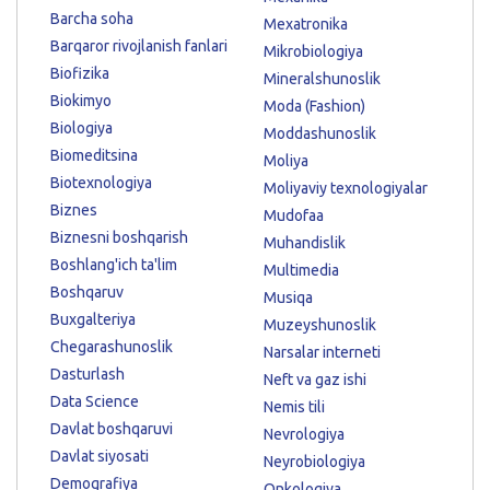
Barcha soha
Mexatronika
Barqaror rivojlanish fanlari
Mikrobiologiya
Biofizika
Mineralshunoslik
Biokimyo
Moda (Fashion)
Biologiya
Moddashunoslik
Biomeditsina
Moliya
Biotexnologiya
Moliyaviy texnologiyalar
Biznes
Mudofaa
Biznesni boshqarish
Muhandislik
Boshlang'ich ta'lim
Multimedia
Boshqaruv
Musiqa
Buxgalteriya
Muzeyshunoslik
Chegarashunoslik
Narsalar interneti
Dasturlash
Neft va gaz ishi
Data Science
Nemis tili
Davlat boshqaruvi
Nevrologiya
Davlat siyosati
Neyrobiologiya
Demografiya
Onkologiya