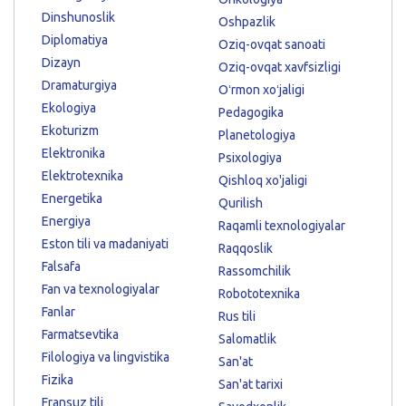
Dinshunoslik
Oshpazlik
Diplomatiya
Oziq-ovqat sanoati
Dizayn
Oziq-ovqat xavfsizligi
Dramaturgiya
Oʻrmon xoʻjaligi
Ekologiya
Pedagogika
Ekoturizm
Planetologiya
Elektronika
Psixologiya
Elektrotexnika
Qishloq xo'jaligi
Energetika
Qurilish
Energiya
Raqamli texnologiyalar
Eston tili va madaniyati
Raqqoslik
Falsafa
Rassomchilik
Fan va texnologiyalar
Robototexnika
Fanlar
Rus tili
Farmatsevtika
Salomatlik
Filologiya va lingvistika
San'at
Fizika
San'at tarixi
Fransuz tili