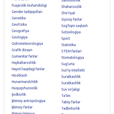
Savodxonlik
Fuqarolik muhandisligi
Shaharsozlik
Gender tadqiqotlari
She'riyat
Genetika
Siyosiy fanlar
Geofizika
Sog'liqni saqlash
Geografiya
Sotsiologiya
Geologiya
Sport
Gidrometeorologiya
Statistika
Grafik dizayn
STEM fanlari
Gumanitar fanlar
Stomatologiya
Haykaltaroshlik
Sug'urta
Hayot haqidagi fanlar
Sun'iy intellekt
Hisoblash
Suratkashlik
Hunarmandchilik
Suratkashlik
Huquqshunoslik
Suv xo'jaligi
Ijodkorlik
Ta'lim
Ijtimoiy antropologiya
Tabiiy fanlar
Ijtimoiy fanlar
Tadbirkorlik
Ijtimoiy himoya