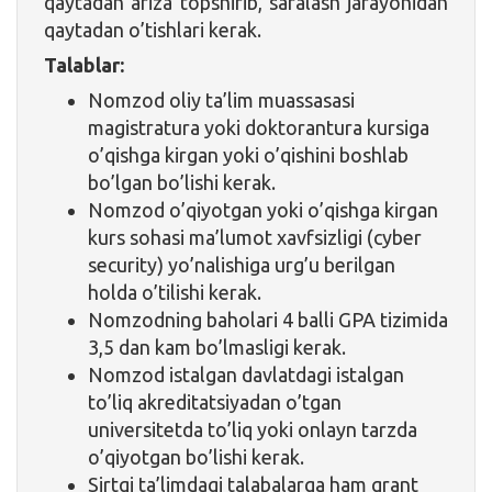
qaytadan ariza topshirib, saralash jarayonidan
qaytadan o’tishlari kerak.
Talablar:
Nomzod oliy ta’lim muassasasi
magistratura yoki doktorantura kursiga
o’qishga kirgan yoki o’qishini boshlab
bo’lgan bo’lishi kerak.
Nomzod o’qiyotgan yoki o’qishga kirgan
kurs sohasi ma’lumot xavfsizligi (cyber
security) yo’nalishiga urg’u berilgan
holda o’tilishi kerak.
Nomzodning baholari 4 balli GPA tizimida
3,5 dan kam bo’lmasligi kerak.
Nomzod istalgan davlatdagi istalgan
to’liq akreditatsiyadan o’tgan
universitetda to’liq yoki onlayn tarzda
o’qiyotgan bo’lishi kerak.
Sirtqi ta’limdagi talabalarga ham grant