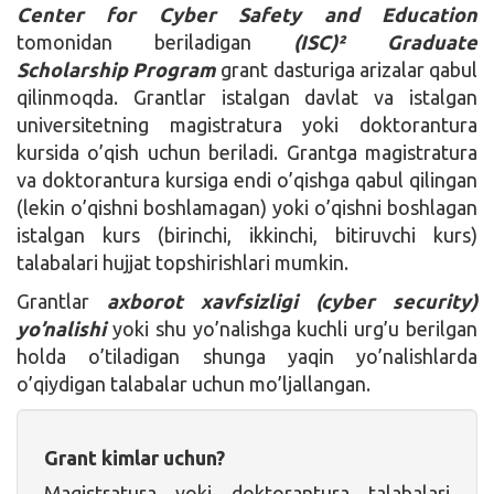
Center for Cyber Safety and Education
tomonidan beriladigan
(ISC)² Graduate
Scholarship Program
grant dasturiga arizalar qabul
qilinmoqda. Grantlar istalgan davlat va istalgan
universitetning magistratura yoki doktorantura
kursida o’qish uchun beriladi. Grantga magistratura
va doktorantura kursiga endi o’qishga qabul qilingan
(lekin o’qishni boshlamagan) yoki o’qishni boshlagan
istalgan kurs (birinchi, ikkinchi, bitiruvchi kurs)
talabalari hujjat topshirishlari mumkin.
Grantlar
axborot xavfsizligi (cyber security)
yo’nalishi
yoki shu yo’nalishga kuchli urg’u berilgan
holda o’tiladigan shunga yaqin yo’nalishlarda
o’qiydigan talabalar uchun mo’ljallangan.
Grant kimlar uchun?
Magistratura yoki doktorantura talabalari