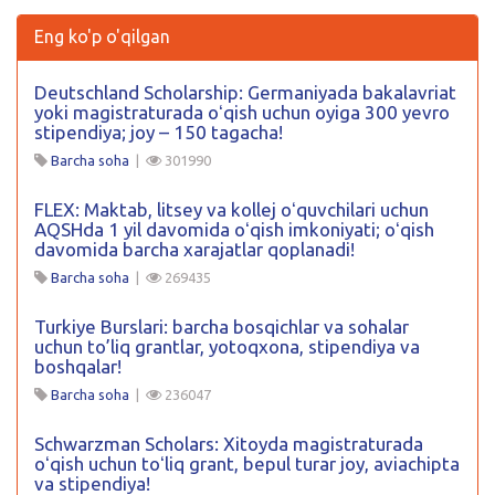
Eng ko'p o'qilgan
Deutschland Scholarship: Germaniyada bakalavriat
yoki magistraturada oʻqish uchun oyiga 300 yevro
stipendiya; joy – 150 tagacha!
Barcha soha
|
301990
FLEX: Maktab, litsey va kollej oʻquvchilari uchun
AQSHda 1 yil davomida oʻqish imkoniyati; oʻqish
davomida barcha xarajatlar qoplanadi!
Barcha soha
|
269435
Turkiye Burslari: barcha bosqichlar va sohalar
uchun to’liq grantlar, yotoqxona, stipendiya va
boshqalar!
Barcha soha
|
236047
Schwarzman Scholars: Xitoyda magistraturada
oʻqish uchun toʻliq grant, bepul turar joy, aviachipta
va stipendiya!