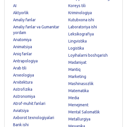
AI
Koreys tili
Aktyorlik
Kriminologiya
Amaliy fanlar
Kutubxona ishi
Amaliy fanlar va Gumanitar
Laboratoriya ishi
yordam
Leksikografiya
Anatomiya
Lingvistika
Animatsiya
Logistika
Aniq fanlar
Loyihalarni boshqarish
Antrapologiya
Madaniyat
Arab tili
Mantiq
Arxeologiya
Marketing
Arxitektura
Mashinasozlik
Astrofizika
Matematika
Astronomiya
Media
Atrof-muhit fanlari
Menejment
Aviatsiya
Mental Salomatlik
Axborot texnologiyalari
Metallurgiya
Bank ishi
Mexanika