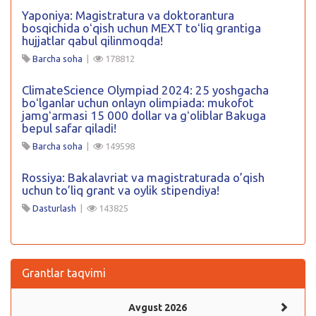
Yaponiya: Magistratura va doktorantura
bosqichida oʻqish uchun MEXT toʻliq grantiga
hujjatlar qabul qilinmoqda!
Barcha soha
|
178812
ClimateScience Olympiad 2024: 25 yoshgacha
boʻlganlar uchun onlayn olimpiada: mukofot
jamgʻarmasi 15 000 dollar va gʻoliblar Bakuga
bepul safar qiladi!
Barcha soha
|
149598
Rossiya: Bakalavriat va magistraturada o’qish
uchun to’liq grant va oylik stipendiya!
Dasturlash
|
143825
Grantlar taqvimi
Avgust 2026