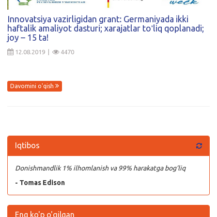
Kirish
Innovatsiya vazirligidan grant: Germaniyada ikki
haftalik amaliyot dasturi; xarajatlar toʻliq qoplanadi;
joy – 15 ta!
12.08.2019 |
4470
Davomini o'qish
Iqtibos
Donishmandlik 1% ilhomlanish va 99% harakatga bog’liq
- Tomas Edison
Eng ko'p o'qilgan