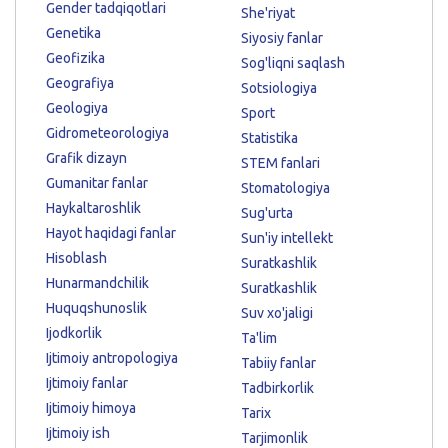
Gender tadqiqotlari
She'riyat
Genetika
Siyosiy fanlar
Geofizika
Sog'liqni saqlash
Geografiya
Sotsiologiya
Geologiya
Sport
Gidrometeorologiya
Statistika
Grafik dizayn
STEM fanlari
Gumanitar fanlar
Stomatologiya
Haykaltaroshlik
Sug'urta
Hayot haqidagi fanlar
Sun'iy intellekt
Hisoblash
Suratkashlik
Hunarmandchilik
Suratkashlik
Huquqshunoslik
Suv xo'jaligi
Ijodkorlik
Ta'lim
Ijtimoiy antropologiya
Tabiiy fanlar
Ijtimoiy fanlar
Tadbirkorlik
Ijtimoiy himoya
Tarix
Ijtimoiy ish
Tarjimonlik