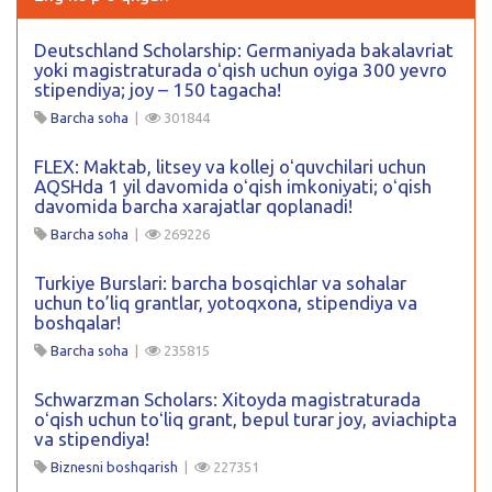
Deutschland Scholarship: Germaniyada bakalavriat
yoki magistraturada oʻqish uchun oyiga 300 yevro
stipendiya; joy – 150 tagacha!
Barcha soha
|
301844
FLEX: Maktab, litsey va kollej oʻquvchilari uchun
AQSHda 1 yil davomida oʻqish imkoniyati; oʻqish
davomida barcha xarajatlar qoplanadi!
Barcha soha
|
269226
Turkiye Burslari: barcha bosqichlar va sohalar
uchun to’liq grantlar, yotoqxona, stipendiya va
boshqalar!
Barcha soha
|
235815
Schwarzman Scholars: Xitoyda magistraturada
oʻqish uchun toʻliq grant, bepul turar joy, aviachipta
va stipendiya!
Biznesni boshqarish
|
227351