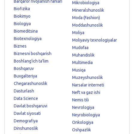
Barqaror rivojlanish fanlari
Mikrobiologiya
Biofizika
Mineralshunoslik
Biokimyo
Moda (Fashion)
Biologiya
Moddashunoslik
Biomeditsina
Moliya
Biotexnologiya
Moliyaviy texnologiyalar
Biznes
Mudofaa
Biznesni boshqarish
Muhandislik
Boshlang'ich ta'lim
Multimedia
Boshqaruv
Musiqa
Buxgalteriya
Muzeyshunoslik
Chegarashunoslik
Narsalar interneti
Dasturlash
Neft va gaz ishi
Data Science
Nemis tili
Davlat boshqaruvi
Nevrologiya
Davlat siyosati
Neyrobiologiya
Demografiya
Onkologiya
Dinshunoslik
Oshpazlik