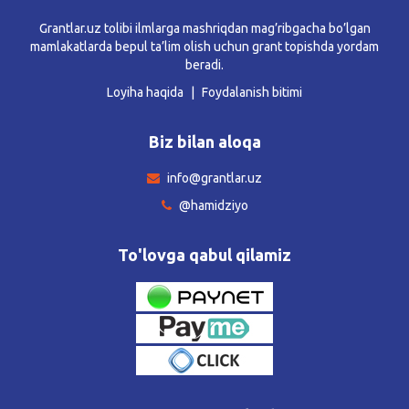
Grantlar.uz tolibi ilmlarga mashriqdan mag’ribgacha bo’lgan
mamlakatlarda bepul ta’lim olish uchun grant topishda yordam
beradi.
Loyiha haqida
Foydalanish bitimi
Biz bilan aloqa
info@grantlar.uz
@hamidziyo
To'lovga qabul qilamiz