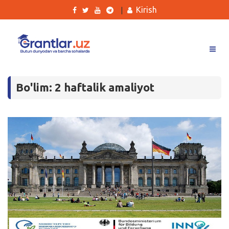
Kirish
|
Grantlar
Bo'lim: 2 haftalik amaliyot
Tanlovlar
Ishlar
Kurslar
Blog
Yana
Qidirish