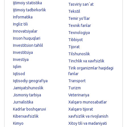
Ijtimoiy statistika
Tasviriy sanʼat
Ijtimoiy tadbirkorlik
Tekstil
Informatika
Temir yo'llar
Ingliz tili
Texnik fanlar
Innovatsiyalar
Texnologiya
Inson huquqlari
Tibbiyot
Investitsion tahlil
Tijorat
Investitsiya
Tilshunoslik
Investiya
Tinchlik va xavfsizlik
Iqlim
Tirik organizmlar haqidagi
Iqtisod
fanlar
Iqtisodiy geografiya
Transport
Jamiyatshunoslik
Turizm
Jismoniy tarbiya
Veterinariya
Jurnalistika
Xalqaro munosabatlar
Kadrlar boshqaruvi
Xalqaro tijorat
Kiberxavfsizlik
xavfsizlik va rivojlanish
Kimyo
Xitoy tili va madaniyati