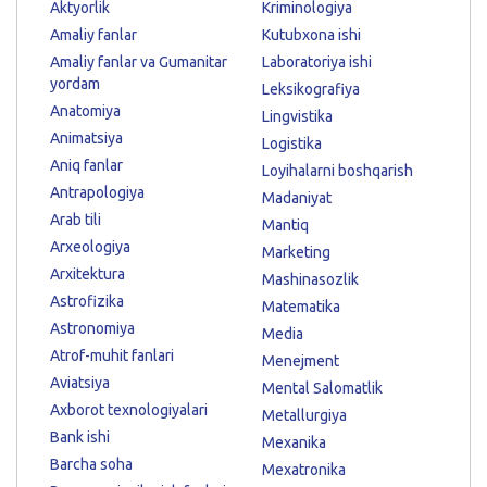
Aktyorlik
Kriminologiya
Amaliy fanlar
Kutubxona ishi
Amaliy fanlar va Gumanitar
Laboratoriya ishi
yordam
Leksikografiya
Anatomiya
Lingvistika
Animatsiya
Logistika
Aniq fanlar
Loyihalarni boshqarish
Antrapologiya
Madaniyat
Arab tili
Mantiq
Arxeologiya
Marketing
Arxitektura
Mashinasozlik
Astrofizika
Matematika
Astronomiya
Media
Atrof-muhit fanlari
Menejment
Aviatsiya
Mental Salomatlik
Axborot texnologiyalari
Metallurgiya
Bank ishi
Mexanika
Barcha soha
Mexatronika