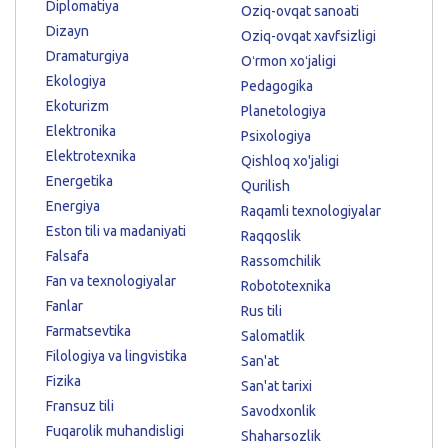
Diplomatiya
Oziq-ovqat sanoati
Dizayn
Oziq-ovqat xavfsizligi
Dramaturgiya
Oʻrmon xoʻjaligi
Ekologiya
Pedagogika
Ekoturizm
Planetologiya
Elektronika
Psixologiya
Elektrotexnika
Qishloq xo'jaligi
Energetika
Qurilish
Energiya
Raqamli texnologiyalar
Eston tili va madaniyati
Raqqoslik
Falsafa
Rassomchilik
Fan va texnologiyalar
Robototexnika
Fanlar
Rus tili
Farmatsevtika
Salomatlik
Filologiya va lingvistika
San'at
Fizika
San'at tarixi
Fransuz tili
Savodxonlik
Fuqarolik muhandisligi
Shaharsozlik