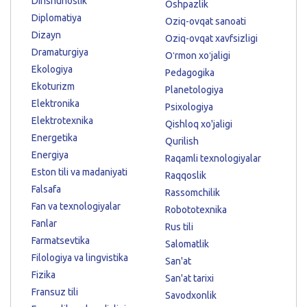
Dinshunoslik
Oshpazlik
Diplomatiya
Oziq-ovqat sanoati
Dizayn
Oziq-ovqat xavfsizligi
Dramaturgiya
Oʻrmon xoʻjaligi
Ekologiya
Pedagogika
Ekoturizm
Planetologiya
Elektronika
Psixologiya
Elektrotexnika
Qishloq xo'jaligi
Energetika
Qurilish
Energiya
Raqamli texnologiyalar
Eston tili va madaniyati
Raqqoslik
Falsafa
Rassomchilik
Fan va texnologiyalar
Robototexnika
Fanlar
Rus tili
Farmatsevtika
Salomatlik
Filologiya va lingvistika
San'at
Fizika
San'at tarixi
Fransuz tili
Savodxonlik