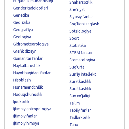
Fuqarolik muhandisligi
Shaharsozlik
Gender tadqiqotlari
She'riyat
Genetika
Siyosiy fanlar
Geofizika
Sog'liqni saqlash
Geografiya
Sotsiologiya
Geologiya
Sport
Gidrometeorologiya
Statistika
Grafik dizayn
STEM fanlari
Gumanitar fanlar
Stomatologiya
Haykaltaroshlik
Sug'urta
Hayot haqidagi fanlar
Sun'iy intellekt
Hisoblash
Suratkashlik
Hunarmandchilik
Suratkashlik
Huquqshunoslik
Suv xo'jaligi
Ijodkorlik
Ta'lim
Ijtimoiy antropologiya
Tabiiy fanlar
Ijtimoiy fanlar
Tadbirkorlik
Ijtimoiy himoya
Tarix