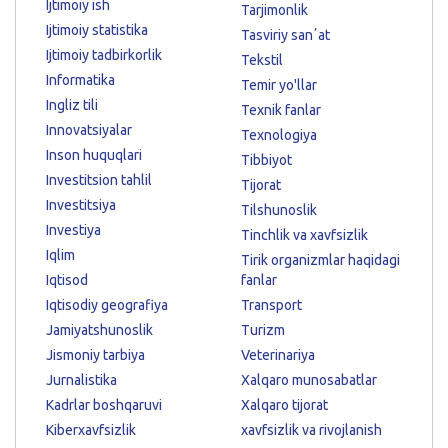
Ijtimoiy ish
Tarjimonlik
Ijtimoiy statistika
Tasviriy sanʼat
Ijtimoiy tadbirkorlik
Tekstil
Informatika
Temir yo'llar
Ingliz tili
Texnik fanlar
Innovatsiyalar
Texnologiya
Inson huquqlari
Tibbiyot
Investitsion tahlil
Tijorat
Investitsiya
Tilshunoslik
Investiya
Tinchlik va xavfsizlik
Iqlim
Tirik organizmlar haqidagi
Iqtisod
fanlar
Iqtisodiy geografiya
Transport
Jamiyatshunoslik
Turizm
Jismoniy tarbiya
Veterinariya
Jurnalistika
Xalqaro munosabatlar
Kadrlar boshqaruvi
Xalqaro tijorat
Kiberxavfsizlik
xavfsizlik va rivojlanish