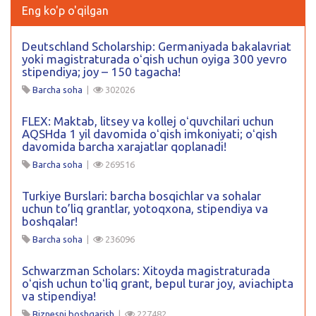
Eng ko'p o'qilgan
Deutschland Scholarship: Germaniyada bakalavriat
yoki magistraturada oʻqish uchun oyiga 300 yevro
stipendiya; joy – 150 tagacha!
Barcha soha
|
302026
FLEX: Maktab, litsey va kollej oʻquvchilari uchun
AQSHda 1 yil davomida oʻqish imkoniyati; oʻqish
davomida barcha xarajatlar qoplanadi!
Barcha soha
|
269516
Turkiye Burslari: barcha bosqichlar va sohalar
uchun to’liq grantlar, yotoqxona, stipendiya va
boshqalar!
Barcha soha
|
236096
Schwarzman Scholars: Xitoyda magistraturada
oʻqish uchun toʻliq grant, bepul turar joy, aviachipta
va stipendiya!
Biznesni boshqarish
|
227482