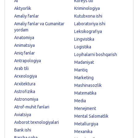
AI
Koreys tili
Aktyorlik
Kriminologiya
Amaliy fanlar
Kutubxona ishi
Amaliy fanlar va Gumanitar
Laboratoriya ishi
yordam
Leksikografiya
Anatomiya
Lingvistika
Animatsiya
Logistika
Aniq fanlar
Loyihalarni boshqarish
Antrapologiya
Madaniyat
Arab tili
Mantiq
Arxeologiya
Marketing
Arxitektura
Mashinasozlik
Astrofizika
Matematika
Astronomiya
Media
Atrof-muhit fanlari
Menejment
Aviatsiya
Mental Salomatlik
Axborot texnologiyalari
Metallurgiya
Bank ishi
Mexanika
Barcha soha