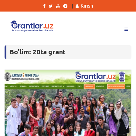
Kirish
|
Grantlar
Bo'lim: 20ta grant
Tanlovlar
Ishlar
Kurslar
Blog
Yana
Qidirish