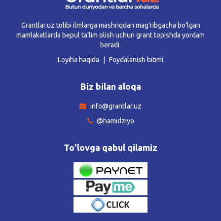
Grantlar.uz tolibi ilmlarga mashriqdan mag’ribgacha bo’lgan
mamlakatlarda bepul ta’lim olish uchun grant topishda yordam
beradi.
Loyiha haqida
Foydalanish bitimi
Biz bilan aloqa
info@grantlar.uz
@hamidziyo
To'lovga qabul qilamiz