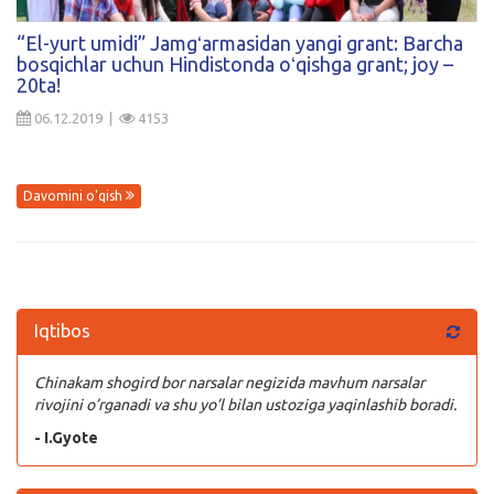
Kirish
“El-yurt umidi” Jamgʻarmasidan yangi grant: Barcha
bosqichlar uchun Hindistonda oʻqishga grant; joy –
20ta!
06.12.2019 |
4153
Davomini o'qish
Iqtibos
Chinakam shogird bor narsalar negizida mavhum narsalar
rivojini o’rganadi va shu yo’l bilan ustoziga yaqinlashib boradi.
- I.Gyote