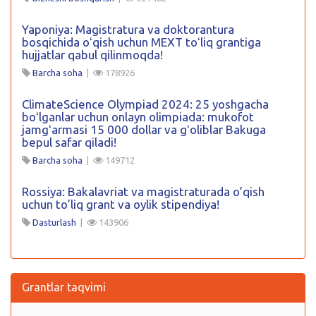
Yaponiya: Magistratura va doktorantura
bosqichida oʻqish uchun MEXT toʻliq grantiga
hujjatlar qabul qilinmoqda!
Barcha soha
|
178926
ClimateScience Olympiad 2024: 25 yoshgacha
boʻlganlar uchun onlayn olimpiada: mukofot
jamgʻarmasi 15 000 dollar va gʻoliblar Bakuga
bepul safar qiladi!
Barcha soha
|
149712
Rossiya: Bakalavriat va magistraturada o’qish
uchun to’liq grant va oylik stipendiya!
Dasturlash
|
143906
Grantlar taqvimi