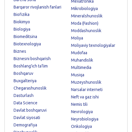
Mexatronika
Barqaror rivojlanish fanlari
Mikrobiologiya
Biofizika
Mineralshunoslik
Biokimyo
Moda (Fashion)
Biologiya
Moddashunoslik
Biomeditsina
Moliya
Biotexnologiya
Moliyaviy texnologiyalar
Biznes
Mudofaa
Biznesni boshqarish
Muhandislik
Boshlang'ich ta'lim
Multimedia
Boshqaruv
Musiqa
Buxgalteriya
Muzeyshunoslik
Chegarashunoslik
Narsalar interneti
Dasturlash
Neft va gaz ishi
Data Science
Nemis tili
Davlat boshqaruvi
Nevrologiya
Davlat siyosati
Neyrobiologiya
Demografiya
Onkologiya