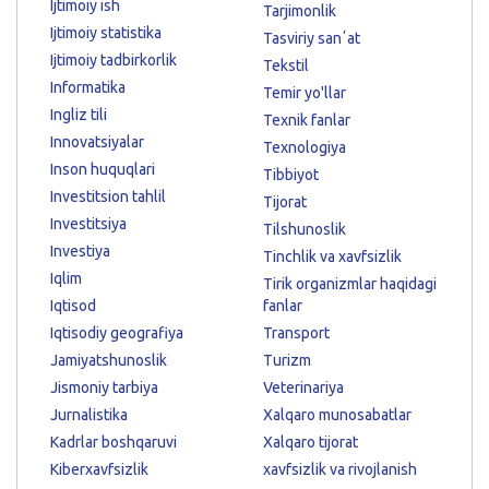
Ijtimoiy ish
Tarjimonlik
Ijtimoiy statistika
Tasviriy sanʼat
Ijtimoiy tadbirkorlik
Tekstil
Informatika
Temir yo'llar
Ingliz tili
Texnik fanlar
Innovatsiyalar
Texnologiya
Inson huquqlari
Tibbiyot
Investitsion tahlil
Tijorat
Investitsiya
Tilshunoslik
Investiya
Tinchlik va xavfsizlik
Iqlim
Tirik organizmlar haqidagi
Iqtisod
fanlar
Iqtisodiy geografiya
Transport
Jamiyatshunoslik
Turizm
Jismoniy tarbiya
Veterinariya
Jurnalistika
Xalqaro munosabatlar
Kadrlar boshqaruvi
Xalqaro tijorat
Kiberxavfsizlik
xavfsizlik va rivojlanish