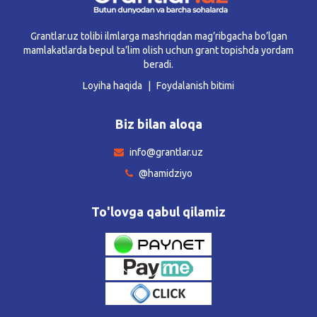
Grantlar.uz tolibi ilmlarga mashriqdan mag’ribgacha bo’lgan
mamlakatlarda bepul ta’lim olish uchun grant topishda yordam
beradi.
Loyiha haqida
Foydalanish bitimi
Biz bilan aloqa
info@grantlar.uz
@hamidziyo
To'lovga qabul qilamiz