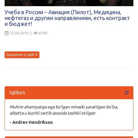
Kirish
Учеба в России – Авиация (Пилот), Медицина,
нефтегаз и другим направлениям, есть контракт
и бюджет!
15.06.2019 |
6199
Davomini o'qish
Iqtibos
Muhim ahamiyatga ega bo’lgan nimaiki yaratilgan bo’lsa,
albatta u kuchli tartib asosida tashkil etilgan
- Andrev Hendrikson