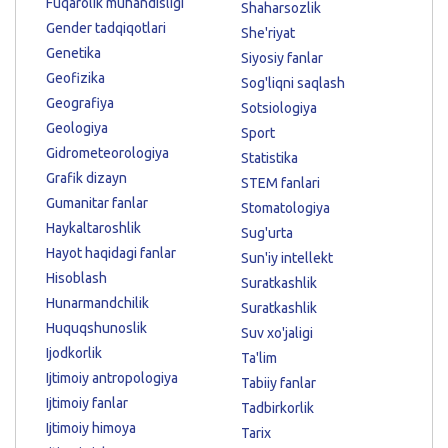
Fuqarolik muhandisligi
Shaharsozlik
Gender tadqiqotlari
She'riyat
Genetika
Siyosiy fanlar
Geofizika
Sog'liqni saqlash
Geografiya
Sotsiologiya
Geologiya
Sport
Gidrometeorologiya
Statistika
Grafik dizayn
STEM fanlari
Gumanitar fanlar
Stomatologiya
Haykaltaroshlik
Sug'urta
Hayot haqidagi fanlar
Sun'iy intellekt
Hisoblash
Suratkashlik
Hunarmandchilik
Suratkashlik
Huquqshunoslik
Suv xo'jaligi
Ijodkorlik
Ta'lim
Ijtimoiy antropologiya
Tabiiy fanlar
Ijtimoiy fanlar
Tadbirkorlik
Ijtimoiy himoya
Tarix