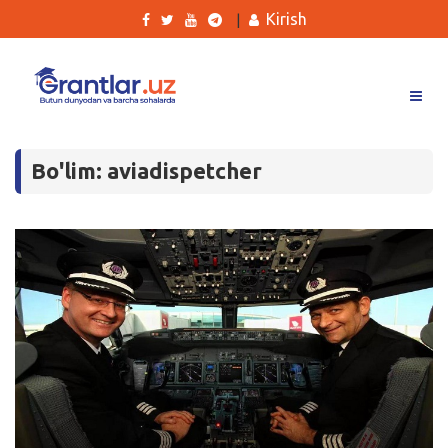
Kirish
|
Grantlar
Bo'lim: aviadispetcher
Tanlovlar
Ishlar
Kurslar
Blog
Yana
Qidirish