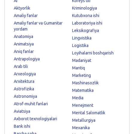
AI
Koreys tili
Aktyorlik
Kriminologiya
Amaliy fanlar
Kutubxona ishi
Amaliy fanlar va Gumanitar
Laboratoriya ishi
yordam
Leksikografiya
Anatomiya
Lingvistika
Animatsiya
Logistika
Aniq fanlar
Loyihalarni boshqarish
Antrapologiya
Madaniyat
Arab tili
Mantiq
Arxeologiya
Marketing
Arxitektura
Mashinasozlik
Astrofizika
Matematika
Astronomiya
Media
Atrof-muhit fanlari
Menejment
Aviatsiya
Mental Salomatlik
Axborot texnologiyalari
Metallurgiya
Bank ishi
Mexanika
Barcha soha