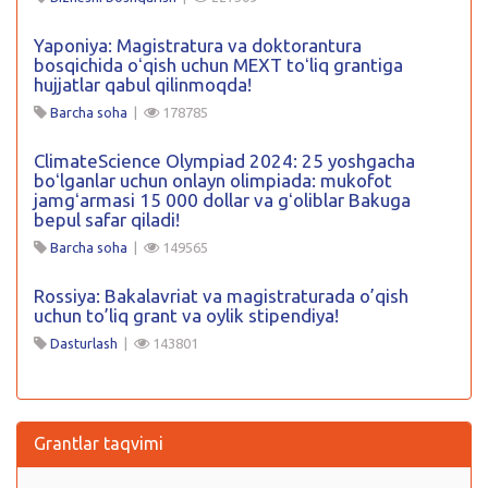
Yaponiya: Magistratura va doktorantura
bosqichida oʻqish uchun MEXT toʻliq grantiga
hujjatlar qabul qilinmoqda!
Barcha soha
|
178785
ClimateScience Olympiad 2024: 25 yoshgacha
boʻlganlar uchun onlayn olimpiada: mukofot
jamgʻarmasi 15 000 dollar va gʻoliblar Bakuga
bepul safar qiladi!
Barcha soha
|
149565
Rossiya: Bakalavriat va magistraturada o’qish
uchun to’liq grant va oylik stipendiya!
Dasturlash
|
143801
Grantlar taqvimi