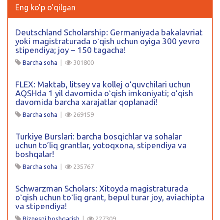
Eng ko'p o'qilgan
Deutschland Scholarship: Germaniyada bakalavriat
yoki magistraturada oʻqish uchun oyiga 300 yevro
stipendiya; joy – 150 tagacha!
Barcha soha
|
301800
FLEX: Maktab, litsey va kollej oʻquvchilari uchun
AQSHda 1 yil davomida oʻqish imkoniyati; oʻqish
davomida barcha xarajatlar qoplanadi!
Barcha soha
|
269159
Turkiye Burslari: barcha bosqichlar va sohalar
uchun to’liq grantlar, yotoqxona, stipendiya va
boshqalar!
Barcha soha
|
235767
Schwarzman Scholars: Xitoyda magistraturada
oʻqish uchun toʻliq grant, bepul turar joy, aviachipta
va stipendiya!
Biznesni boshqarish
|
227309