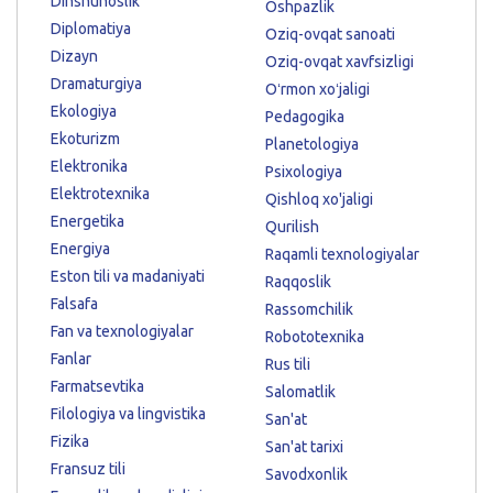
Dinshunoslik
Oshpazlik
Diplomatiya
Oziq-ovqat sanoati
Dizayn
Oziq-ovqat xavfsizligi
Dramaturgiya
Oʻrmon xoʻjaligi
Ekologiya
Pedagogika
Ekoturizm
Planetologiya
Elektronika
Psixologiya
Elektrotexnika
Qishloq xo'jaligi
Energetika
Qurilish
Energiya
Raqamli texnologiyalar
Eston tili va madaniyati
Raqqoslik
Falsafa
Rassomchilik
Fan va texnologiyalar
Robototexnika
Fanlar
Rus tili
Farmatsevtika
Salomatlik
Filologiya va lingvistika
San'at
Fizika
San'at tarixi
Fransuz tili
Savodxonlik