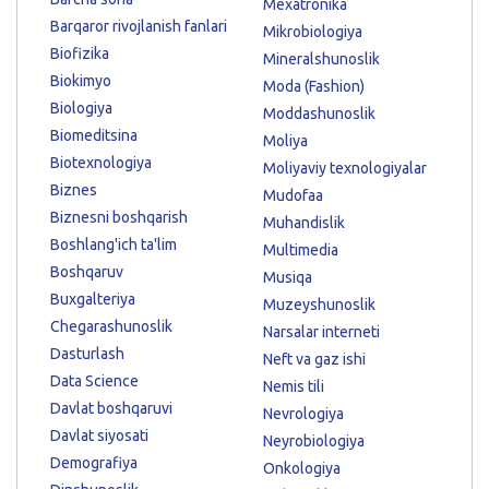
Mexatronika
Barqaror rivojlanish fanlari
Mikrobiologiya
Biofizika
Mineralshunoslik
Biokimyo
Moda (Fashion)
Biologiya
Moddashunoslik
Biomeditsina
Moliya
Biotexnologiya
Moliyaviy texnologiyalar
Biznes
Mudofaa
Biznesni boshqarish
Muhandislik
Boshlang'ich ta'lim
Multimedia
Boshqaruv
Musiqa
Buxgalteriya
Muzeyshunoslik
Chegarashunoslik
Narsalar interneti
Dasturlash
Neft va gaz ishi
Data Science
Nemis tili
Davlat boshqaruvi
Nevrologiya
Davlat siyosati
Neyrobiologiya
Demografiya
Onkologiya