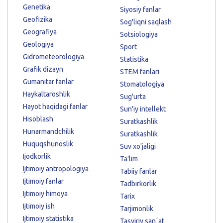
Genetika
Siyosiy fanlar
Geofizika
Sog'liqni saqlash
Geografiya
Sotsiologiya
Geologiya
Sport
Gidrometeorologiya
Statistika
Grafik dizayn
STEM fanlari
Gumanitar fanlar
Stomatologiya
Haykaltaroshlik
Sug'urta
Hayot haqidagi fanlar
Sun'iy intellekt
Hisoblash
Suratkashlik
Hunarmandchilik
Suratkashlik
Huquqshunoslik
Suv xo'jaligi
Ijodkorlik
Ta'lim
Ijtimoiy antropologiya
Tabiiy fanlar
Ijtimoiy fanlar
Tadbirkorlik
Ijtimoiy himoya
Tarix
Ijtimoiy ish
Tarjimonlik
Ijtimoiy statistika
Tasviriy sanʼat