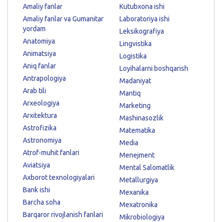
Amaliy fanlar
Kutubxona ishi
Amaliy fanlar va Gumanitar
Laboratoriya ishi
yordam
Leksikografiya
Anatomiya
Lingvistika
Animatsiya
Logistika
Aniq fanlar
Loyihalarni boshqarish
Antrapologiya
Madaniyat
Arab tili
Mantiq
Arxeologiya
Marketing
Arxitektura
Mashinasozlik
Astrofizika
Matematika
Astronomiya
Media
Atrof-muhit fanlari
Menejment
Aviatsiya
Mental Salomatlik
Axborot texnologiyalari
Metallurgiya
Bank ishi
Mexanika
Barcha soha
Mexatronika
Barqaror rivojlanish fanlari
Mikrobiologiya