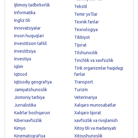
Ijtimoiy tadbirkorlik
Tekstil
Informatika
Temir yo'llar
Ingliz tili
Texnik fanlar
Innovatsiyalar
Texnologiya
Inson huquqlari
Tibbiyot
Investitsion tahlil
Tijorat
Investitsiya
Tilshunoslik
Investiya
Tinchlik va xavfsizlik
Iqlim
Tirik organizmlar haqidagi
Iqtisod
fanlar
Iqtisodiy geografiya
Transport
Jamiyatshunoslik
Turizm
Jismoniy tarbiya
Veterinariya
Jurnalistika
Xalqaro munosabatlar
Kadrlar boshqaruvi
Xalqaro tijorat
Kiberxavfsizlik
xavfsizlik va rivojlanish
Kimyo
Xitoy tili va madaniyati
Kinematografiya
Xitoyshunoslik