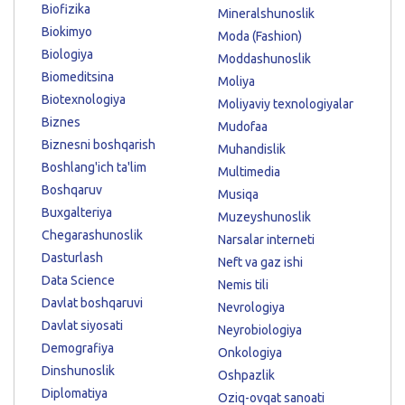
Biofizika
Mineralshunoslik
Biokimyo
Moda (Fashion)
Biologiya
Moddashunoslik
Biomeditsina
Moliya
Biotexnologiya
Moliyaviy texnologiyalar
Biznes
Mudofaa
Biznesni boshqarish
Muhandislik
Boshlang'ich ta'lim
Multimedia
Boshqaruv
Musiqa
Buxgalteriya
Muzeyshunoslik
Chegarashunoslik
Narsalar interneti
Dasturlash
Neft va gaz ishi
Data Science
Nemis tili
Davlat boshqaruvi
Nevrologiya
Davlat siyosati
Neyrobiologiya
Demografiya
Onkologiya
Dinshunoslik
Oshpazlik
Diplomatiya
Oziq-ovqat sanoati