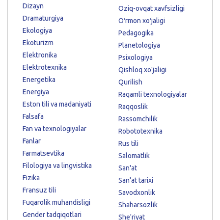
Dizayn
Oziq-ovqat xavfsizligi
Dramaturgiya
Oʻrmon xoʻjaligi
Ekologiya
Pedagogika
Ekoturizm
Planetologiya
Elektronika
Psixologiya
Elektrotexnika
Qishloq xo'jaligi
Energetika
Qurilish
Energiya
Raqamli texnologiyalar
Eston tili va madaniyati
Raqqoslik
Falsafa
Rassomchilik
Fan va texnologiyalar
Robototexnika
Fanlar
Rus tili
Farmatsevtika
Salomatlik
Filologiya va lingvistika
San'at
Fizika
San'at tarixi
Fransuz tili
Savodxonlik
Fuqarolik muhandisligi
Shaharsozlik
Gender tadqiqotlari
She'riyat