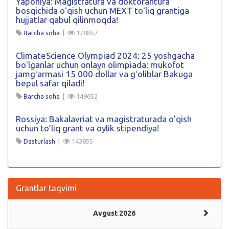
Yaponiya: Magistratura va doktorantura
bosqichida oʻqish uchun MEXT toʻliq grantiga
hujjatlar qabul qilinmoqda!
Barcha soha
|
178857
ClimateScience Olympiad 2024: 25 yoshgacha
boʻlganlar uchun onlayn olimpiada: mukofot
jamgʻarmasi 15 000 dollar va gʻoliblar Bakuga
bepul safar qiladi!
Barcha soha
|
149652
Rossiya: Bakalavriat va magistraturada o’qish
uchun to’liq grant va oylik stipendiya!
Dasturlash
|
143855
Grantlar taqvimi
Avgust 2026