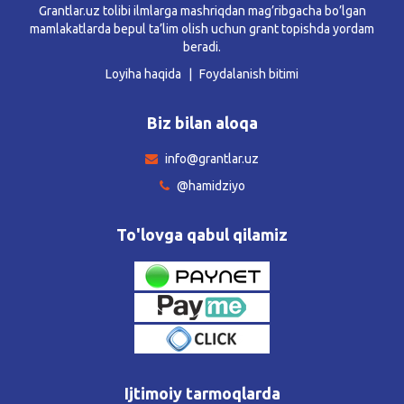
Grantlar.uz tolibi ilmlarga mashriqdan mag’ribgacha bo’lgan
mamlakatlarda bepul ta’lim olish uchun grant topishda yordam
beradi.
Loyiha haqida
Foydalanish bitimi
Biz bilan aloqa
info@grantlar.uz
@hamidziyo
To'lovga qabul qilamiz
Ijtimoiy tarmoqlarda