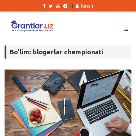
Kirish
|
Grantlar
Bo'lim: blogerlar chempionati
Tanlovlar
Ishlar
Kurslar
Blog
Yana
Qidirish