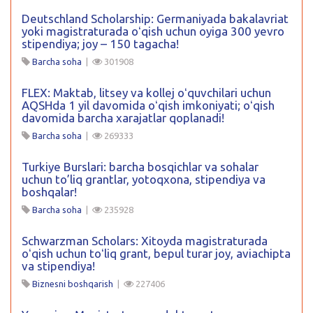
Deutschland Scholarship: Germaniyada bakalavriat
yoki magistraturada oʻqish uchun oyiga 300 yevro
stipendiya; joy – 150 tagacha!
Barcha soha
|
301908
FLEX: Maktab, litsey va kollej oʻquvchilari uchun
AQSHda 1 yil davomida oʻqish imkoniyati; oʻqish
davomida barcha xarajatlar qoplanadi!
Barcha soha
|
269333
Turkiye Burslari: barcha bosqichlar va sohalar
uchun to’liq grantlar, yotoqxona, stipendiya va
boshqalar!
Barcha soha
|
235928
Schwarzman Scholars: Xitoyda magistraturada
oʻqish uchun toʻliq grant, bepul turar joy, aviachipta
va stipendiya!
Biznesni boshqarish
|
227406