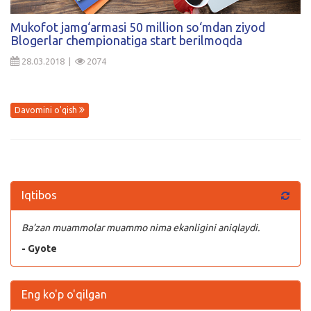
Kirish
Mukofot jamg‘armasi 50 million so‘mdan ziyod
Blogerlar chempionatiga start berilmoqda
28.03.2018 |
2074
Davomini o'qish
Iqtibos
Ba’zan muammolar muammo nima ekanligini aniqlaydi.
- Gyote
Eng ko'p o'qilgan