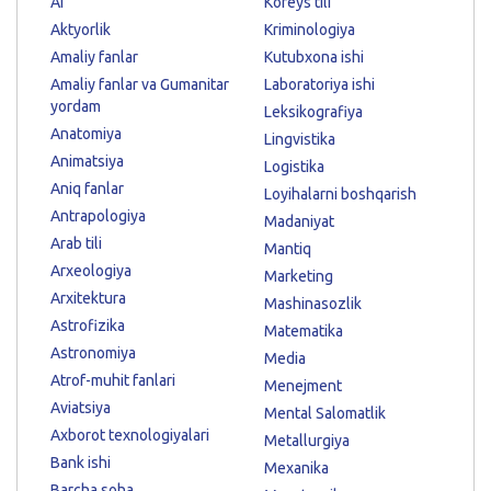
AI
Koreys tili
Aktyorlik
Kriminologiya
Amaliy fanlar
Kutubxona ishi
Amaliy fanlar va Gumanitar
Laboratoriya ishi
yordam
Leksikografiya
Anatomiya
Lingvistika
Animatsiya
Logistika
Aniq fanlar
Loyihalarni boshqarish
Antrapologiya
Madaniyat
Arab tili
Mantiq
Arxeologiya
Marketing
Arxitektura
Mashinasozlik
Astrofizika
Matematika
Astronomiya
Media
Atrof-muhit fanlari
Menejment
Aviatsiya
Mental Salomatlik
Axborot texnologiyalari
Metallurgiya
Bank ishi
Mexanika
Barcha soha