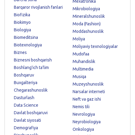
Mexatronika
Barqaror rivojlanish fanlari
Mikrobiologiya
Biofizika
Mineralshunoslik
Biokimyo
Moda (Fashion)
Biologiya
Moddashunoslik
Biomeditsina
Moliya
Biotexnologiya
Moliyaviy texnologiyalar
Biznes
Mudofaa
Biznesni boshqarish
Muhandislik
Boshlang'ich ta'lim
Multimedia
Boshqaruv
Musiqa
Buxgalteriya
Muzeyshunoslik
Chegarashunoslik
Narsalar interneti
Dasturlash
Neft va gaz ishi
Data Science
Nemis tili
Davlat boshqaruvi
Nevrologiya
Davlat siyosati
Neyrobiologiya
Demografiya
Onkologiya