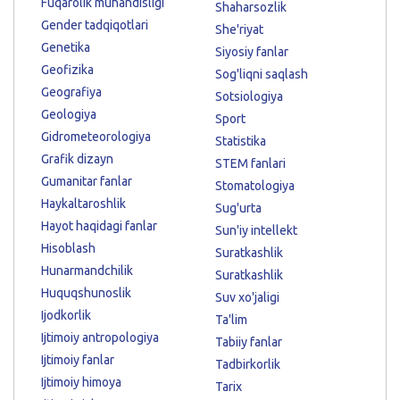
Fuqarolik muhandisligi
Shaharsozlik
Gender tadqiqotlari
She'riyat
Genetika
Siyosiy fanlar
Geofizika
Sog'liqni saqlash
Geografiya
Sotsiologiya
Geologiya
Sport
Gidrometeorologiya
Statistika
Grafik dizayn
STEM fanlari
Gumanitar fanlar
Stomatologiya
Haykaltaroshlik
Sug'urta
Hayot haqidagi fanlar
Sun'iy intellekt
Hisoblash
Suratkashlik
Hunarmandchilik
Suratkashlik
Huquqshunoslik
Suv xo'jaligi
Ijodkorlik
Ta'lim
Ijtimoiy antropologiya
Tabiiy fanlar
Ijtimoiy fanlar
Tadbirkorlik
Ijtimoiy himoya
Tarix