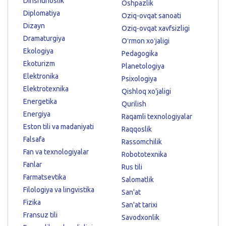
Dinshunoslik
Oshpazlik
Diplomatiya
Oziq-ovqat sanoati
Dizayn
Oziq-ovqat xavfsizligi
Dramaturgiya
Oʻrmon xoʻjaligi
Ekologiya
Pedagogika
Ekoturizm
Planetologiya
Elektronika
Psixologiya
Elektrotexnika
Qishloq xo'jaligi
Energetika
Qurilish
Energiya
Raqamli texnologiyalar
Eston tili va madaniyati
Raqqoslik
Falsafa
Rassomchilik
Fan va texnologiyalar
Robototexnika
Fanlar
Rus tili
Farmatsevtika
Salomatlik
Filologiya va lingvistika
San'at
Fizika
San'at tarixi
Fransuz tili
Savodxonlik