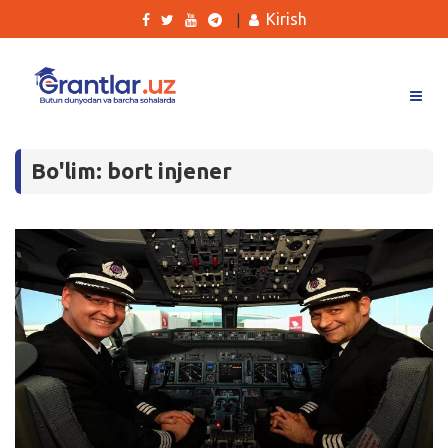
Kirish
|
Grantlar
Bo'lim: bort injener
Tanlovlar
Ishlar
Kurslar
Blog
Yana
Qidirish