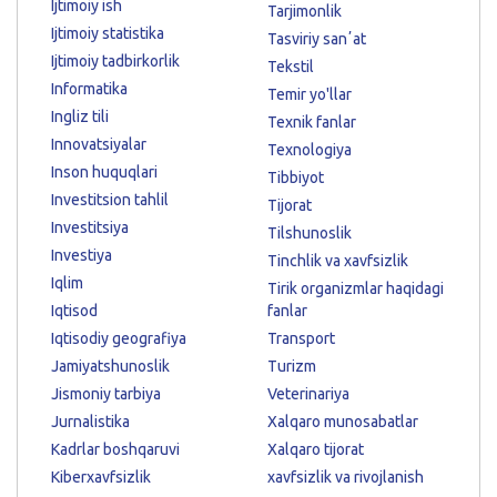
Ijtimoiy ish
Tarjimonlik
Ijtimoiy statistika
Tasviriy sanʼat
Ijtimoiy tadbirkorlik
Tekstil
Informatika
Temir yo'llar
Ingliz tili
Texnik fanlar
Innovatsiyalar
Texnologiya
Inson huquqlari
Tibbiyot
Investitsion tahlil
Tijorat
Investitsiya
Tilshunoslik
Investiya
Tinchlik va xavfsizlik
Iqlim
Tirik organizmlar haqidagi
Iqtisod
fanlar
Iqtisodiy geografiya
Transport
Jamiyatshunoslik
Turizm
Jismoniy tarbiya
Veterinariya
Jurnalistika
Xalqaro munosabatlar
Kadrlar boshqaruvi
Xalqaro tijorat
Kiberxavfsizlik
xavfsizlik va rivojlanish