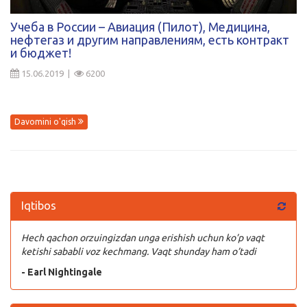
Kirish
Учеба в России – Авиация (Пилот), Медицина,
нефтегаз и другим направлениям, есть контракт
и бюджет!
15.06.2019 |
6200
Davomini o'qish
Iqtibos
Hech qachon orzuingizdan unga erishish uchun ko’p vaqt
ketishi sababli voz kechmang. Vaqt shunday ham o’tadi
- Earl Nightingale