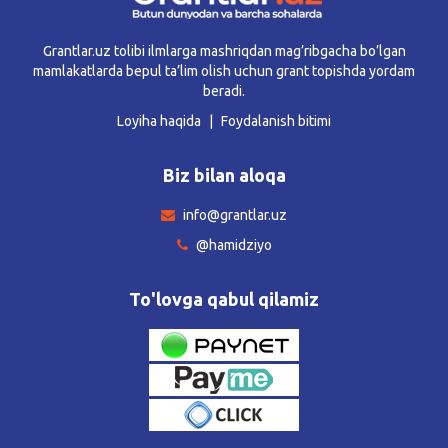
Grantlar.uz tolibi ilmlarga mashriqdan mag’ribgacha bo’lgan
mamlakatlarda bepul ta’lim olish uchun grant topishda yordam
beradi.
Loyiha haqida
Foydalanish bitimi
Biz bilan aloqa
info@grantlar.uz
@hamidziyo
To'lovga qabul qilamiz