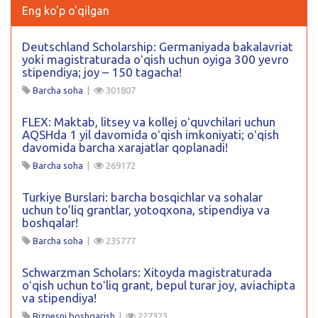
Eng ko'p o'qilgan
Deutschland Scholarship: Germaniyada bakalavriat
yoki magistraturada oʻqish uchun oyiga 300 yevro
stipendiya; joy – 150 tagacha!
Barcha soha
|
301807
FLEX: Maktab, litsey va kollej oʻquvchilari uchun
AQSHda 1 yil davomida oʻqish imkoniyati; oʻqish
davomida barcha xarajatlar qoplanadi!
Barcha soha
|
269172
Turkiye Burslari: barcha bosqichlar va sohalar
uchun to’liq grantlar, yotoqxona, stipendiya va
boshqalar!
Barcha soha
|
235777
Schwarzman Scholars: Xitoyda magistraturada
oʻqish uchun toʻliq grant, bepul turar joy, aviachipta
va stipendiya!
Biznesni boshqarish
|
227323