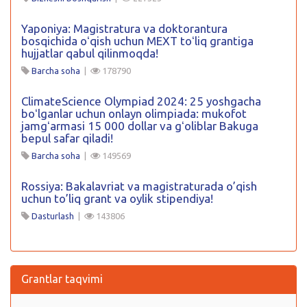
Yaponiya: Magistratura va doktorantura
bosqichida oʻqish uchun MEXT toʻliq grantiga
hujjatlar qabul qilinmoqda!
Barcha soha
|
178790
ClimateScience Olympiad 2024: 25 yoshgacha
boʻlganlar uchun onlayn olimpiada: mukofot
jamgʻarmasi 15 000 dollar va gʻoliblar Bakuga
bepul safar qiladi!
Barcha soha
|
149569
Rossiya: Bakalavriat va magistraturada o’qish
uchun to’liq grant va oylik stipendiya!
Dasturlash
|
143806
Grantlar taqvimi