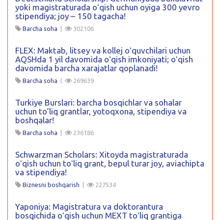
yoki magistraturada oʻqish uchun oyiga 300 yevro
stipendiya; joy – 150 tagacha!
Barcha soha
|
302106
FLEX: Maktab, litsey va kollej oʻquvchilari uchun
AQSHda 1 yil davomida oʻqish imkoniyati; oʻqish
davomida barcha xarajatlar qoplanadi!
Barcha soha
|
269639
Turkiye Burslari: barcha bosqichlar va sohalar
uchun to’liq grantlar, yotoqxona, stipendiya va
boshqalar!
Barcha soha
|
236186
Schwarzman Scholars: Xitoyda magistraturada
oʻqish uchun toʻliq grant, bepul turar joy, aviachipta
va stipendiya!
Biznesni boshqarish
|
227534
Yaponiya: Magistratura va doktorantura
bosqichida oʻqish uchun MEXT toʻliq grantiga