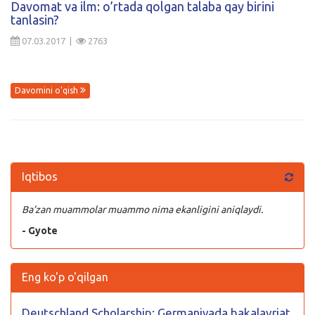
Davomat va ilm: o’rtada qolgan talaba qay birini
tanlasin?
Kirish
07.03.2017 |
2763
Davomini o'qish
Iqtibos
Ba’zan muammolar muammo nima ekanligini aniqlaydi.
- Gyote
Eng ko'p o'qilgan
Deutschland Scholarship: Germaniyada bakalavriat