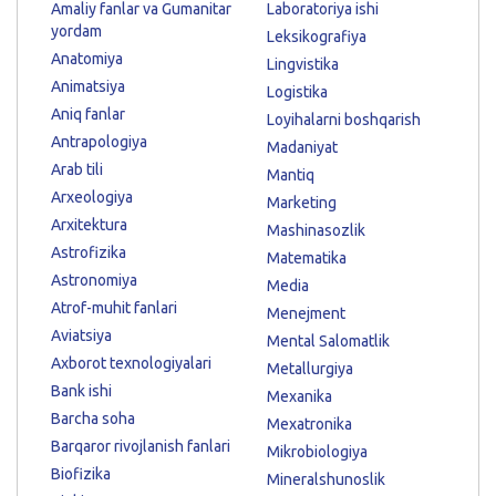
Amaliy fanlar va Gumanitar
Laboratoriya ishi
yordam
Leksikografiya
Anatomiya
Lingvistika
Animatsiya
Logistika
Aniq fanlar
Loyihalarni boshqarish
Antrapologiya
Madaniyat
Arab tili
Mantiq
Arxeologiya
Marketing
Arxitektura
Mashinasozlik
Astrofizika
Matematika
Astronomiya
Media
Atrof-muhit fanlari
Menejment
Aviatsiya
Mental Salomatlik
Axborot texnologiyalari
Metallurgiya
Bank ishi
Mexanika
Barcha soha
Mexatronika
Barqaror rivojlanish fanlari
Mikrobiologiya
Biofizika
Mineralshunoslik