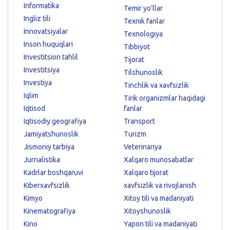
Informatika
Temir yo'llar
Ingliz tili
Texnik fanlar
Innovatsiyalar
Texnologiya
Inson huquqlari
Tibbiyot
Investitsion tahlil
Tijorat
Investitsiya
Tilshunoslik
Investiya
Tinchlik va xavfsizlik
Iqlim
Tirik organizmlar haqidagi
Iqtisod
fanlar
Iqtisodiy geografiya
Transport
Jamiyatshunoslik
Turizm
Jismoniy tarbiya
Veterinariya
Jurnalistika
Xalqaro munosabatlar
Kadrlar boshqaruvi
Xalqaro tijorat
Kiberxavfsizlik
xavfsizlik va rivojlanish
Kimyo
Xitoy tili va madaniyati
Kinematografiya
Xitoyshunoslik
Kino
Yapon tili va madaniyati