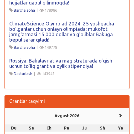
hujjatlar qabul qilinmoqda!
Barcha soha
|
178986
ClimateScience Olympiad 2024: 25 yoshgacha
boʻlganlar uchun onlayn olimpiada: mukofot
jamgʻarmasi 15 000 dollar va gʻoliblar Bakuga
bepul safar qiladi!
Barcha soha
|
149778
Rossiya: Bakalavriat va magistraturada o’qish
uchun to’liq grant va oylik stipendiya!
Dasturlash
|
143945
Grantlar taqvimi
Avgust 2026
Du
Se
Ch
Pa
Ju
Sh
Ya