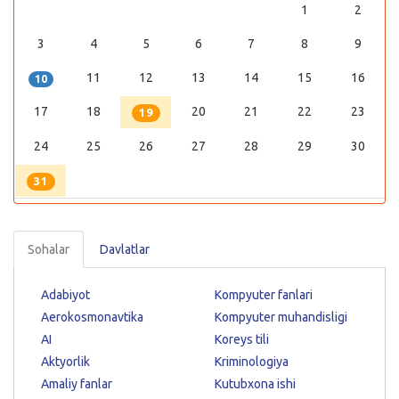
1
2
3
4
5
6
7
8
9
11
12
13
14
15
16
10
17
18
20
21
22
23
19
24
25
26
27
28
29
30
31
Sohalar
Davlatlar
Adabiyot
Kompyuter fanlari
Aerokosmonavtika
Kompyuter muhandisligi
AI
Koreys tili
Aktyorlik
Kriminologiya
Amaliy fanlar
Kutubxona ishi