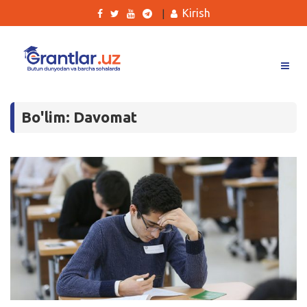
Kirish
|
Grantlar
Bo'lim: Davomat
Tanlovlar
Ishlar
Kurslar
Blog
Yana
Qidirish