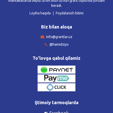
mamlakatlarda bepul ta’lim olish uchun grant topishda yordam
beradi.
Loyiha haqida
Foydalanish bitimi
Biz bilan aloqa
info@grantlar.uz
@hamidziyo
To'lovga qabul qilamiz
Ijtimoiy tarmoqlarda