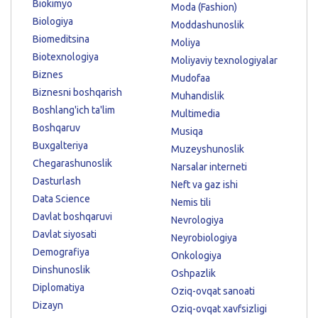
Biokimyo
Moda (Fashion)
Biologiya
Moddashunoslik
Biomeditsina
Moliya
Biotexnologiya
Moliyaviy texnologiyalar
Biznes
Mudofaa
Biznesni boshqarish
Muhandislik
Boshlang'ich ta'lim
Multimedia
Boshqaruv
Musiqa
Buxgalteriya
Muzeyshunoslik
Chegarashunoslik
Narsalar interneti
Dasturlash
Neft va gaz ishi
Data Science
Nemis tili
Davlat boshqaruvi
Nevrologiya
Davlat siyosati
Neyrobiologiya
Demografiya
Onkologiya
Dinshunoslik
Oshpazlik
Diplomatiya
Oziq-ovqat sanoati
Dizayn
Oziq-ovqat xavfsizligi