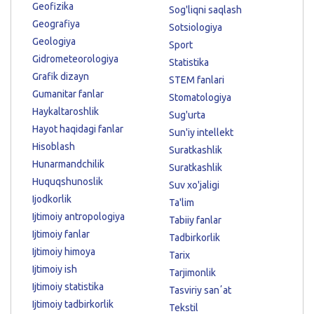
Geofizika
Sog'liqni saqlash
Geografiya
Sotsiologiya
Geologiya
Sport
Gidrometeorologiya
Statistika
Grafik dizayn
STEM fanlari
Gumanitar fanlar
Stomatologiya
Haykaltaroshlik
Sug'urta
Hayot haqidagi fanlar
Sun'iy intellekt
Hisoblash
Suratkashlik
Hunarmandchilik
Suratkashlik
Huquqshunoslik
Suv xo'jaligi
Ijodkorlik
Ta'lim
Ijtimoiy antropologiya
Tabiiy fanlar
Ijtimoiy fanlar
Tadbirkorlik
Ijtimoiy himoya
Tarix
Ijtimoiy ish
Tarjimonlik
Ijtimoiy statistika
Tasviriy sanʼat
Ijtimoiy tadbirkorlik
Tekstil