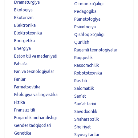
Dramaturgiya
Oʻrmon xoʻjaligi
Ekologiya
Pedagogika
Ekoturizm
Planetologiya
Elektronika
Psixologiya
Elektrotexnika
Qishloq xo'jaligi
Energetika
Qurilish
Energiya
Raqamli texnologiyalar
Eston tili va madaniyati
Raqqoslik
Falsafa
Rassomchilik
Fan va texnologiyalar
Robototexnika
Fanlar
Rus tili
Farmatsevtika
Salomatlik
Filologiya va lingvistika
San'at
Fizika
San'at tarixi
Fransuz tili
Savodxonlik
Fuqarolik muhandisligi
Shaharsozlik
Gender tadqiqotlari
She'riyat
Genetika
Siyosiy fanlar