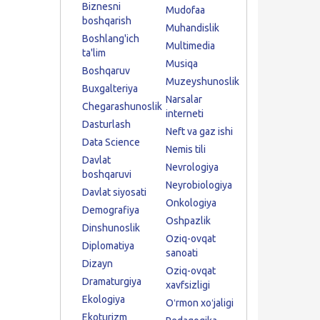
Biznesni
Mudofaa
boshqarish
Muhandislik
Boshlang'ich
Multimedia
ta'lim
Musiqa
Boshqaruv
Muzeyshunoslik
Buxgalteriya
Narsalar
Chegarashunoslik
interneti
Dasturlash
Neft va gaz ishi
Data Science
Nemis tili
Davlat
Nevrologiya
boshqaruvi
Neyrobiologiya
Davlat siyosati
Onkologiya
Demografiya
Oshpazlik
Dinshunoslik
Oziq-ovqat
Diplomatiya
sanoati
Dizayn
Oziq-ovqat
Dramaturgiya
xavfsizligi
Ekologiya
Oʻrmon xoʻjaligi
Ekoturizm