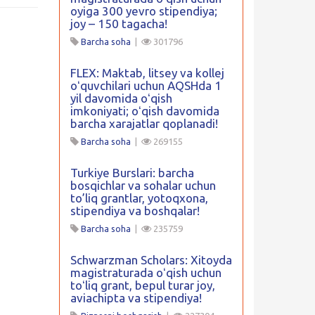
oyiga 300 yevro stipendiya;
joy – 150 tagacha!
Barcha soha
|
301796
FLEX: Maktab, litsey va kollej
oʻquvchilari uchun AQSHda 1
yil davomida oʻqish
imkoniyati; oʻqish davomida
barcha xarajatlar qoplanadi!
Barcha soha
|
269155
Turkiye Burslari: barcha
bosqichlar va sohalar uchun
to’liq grantlar, yotoqxona,
stipendiya va boshqalar!
Barcha soha
|
235759
Schwarzman Scholars: Xitoyda
magistraturada oʻqish uchun
toʻliq grant, bepul turar joy,
aviachipta va stipendiya!