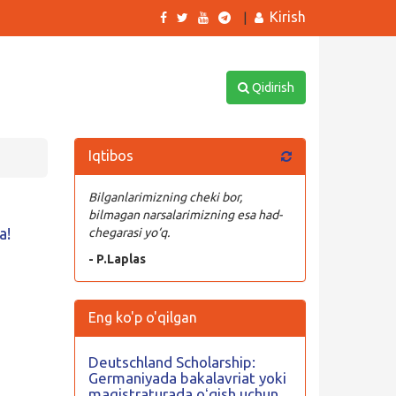
Kirish
|
Qidirish
Iqtibos
Bilganlarimizning cheki bor,
bilmagan narsalarimizning esa had-
a!
chegarasi yo‘q.
- P.Laplas
Eng ko'p o'qilgan
Deutschland Scholarship:
Germaniyada bakalavriat yoki
magistraturada oʻqish uchun