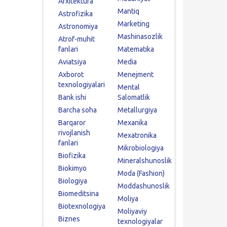
Arxitektura
Mantiq
Astrofizika
Marketing
Astronomiya
Mashinasozlik
Atrof-muhit
fanlari
Matematika
Aviatsiya
Media
Axborot
Menejment
texnologiyalari
Mental
Bank ishi
Salomatlik
Barcha soha
Metallurgiya
Barqaror
Mexanika
rivojlanish
Mexatronika
fanlari
Mikrobiologiya
Biofizika
Mineralshunoslik
Biokimyo
Moda (Fashion)
Biologiya
Moddashunoslik
Biomeditsina
Moliya
Biotexnologiya
Moliyaviy
Biznes
texnologiyalar