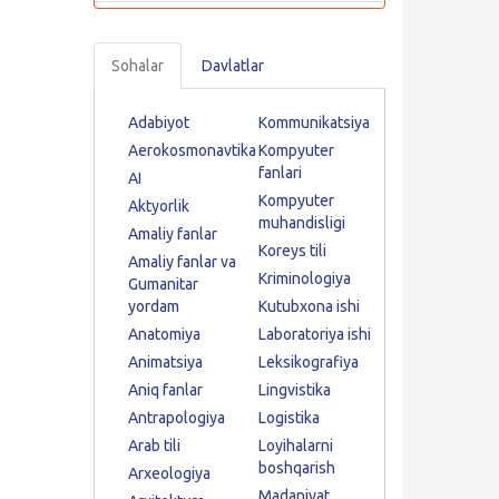
Sohalar
Davlatlar
Adabiyot
Kommunikatsiya
Aerokosmonavtika
Kompyuter
fanlari
AI
Kompyuter
Aktyorlik
muhandisligi
Amaliy fanlar
Koreys tili
Amaliy fanlar va
Kriminologiya
Gumanitar
yordam
Kutubxona ishi
Anatomiya
Laboratoriya ishi
Animatsiya
Leksikografiya
Aniq fanlar
Lingvistika
Antrapologiya
Logistika
Arab tili
Loyihalarni
boshqarish
Arxeologiya
Madaniyat