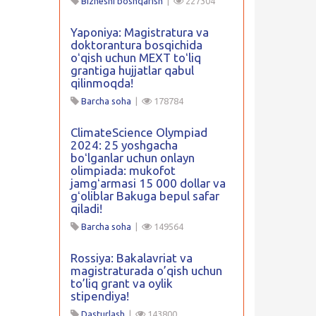
Biznesni boshqarish
|
227304
Yaponiya: Magistratura va
doktorantura bosqichida
oʻqish uchun MEXT toʻliq
grantiga hujjatlar qabul
qilinmoqda!
Barcha soha
|
178784
ClimateScience Olympiad
2024: 25 yoshgacha
boʻlganlar uchun onlayn
olimpiada: mukofot
jamgʻarmasi 15 000 dollar va
gʻoliblar Bakuga bepul safar
qiladi!
Barcha soha
|
149564
Rossiya: Bakalavriat va
magistraturada o’qish uchun
to’liq grant va oylik
stipendiya!
Dasturlash
|
143800