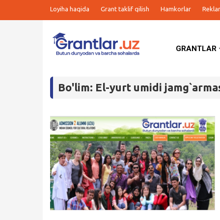
Loyiha haqida
Grant taklif qilish
Hamkorlar
Rekla
GRANTLAR
Grantlar
Bo'lim: El-yurt umidi jamg`arma
Tanlovlar
Ishlar
Kurslar
Blog
Yana