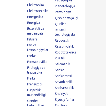
Pedagogika
Elektronika
Planetologiya
Elektrotexnika
Psixologiya
Energetika
Qishloq xo'jaligi
Energiya
Qurilish
Eston tili va
Raqamli
madaniyati
texnologiyalar
Falsafa
Raqqoslik
Fan va
Rassomchilik
texnologiyalar
Robototexnika
Fanlar
Rus tili
Farmatsevtika
Salomatlik
Filologiya va
San'at
lingvistika
San'at tarixi
Fizika
Savodxonlik
Fransuz tili
Shaharsozlik
Fuqarolik
She'riyat
muhandisligi
Siyosiy fanlar
Gender
tadqiqotlari
Sog'liqni