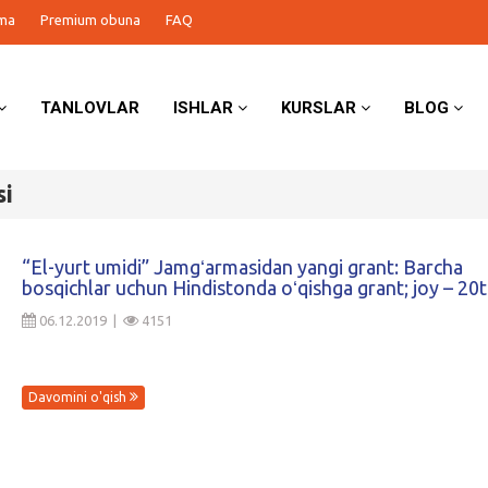
ma
Premium obuna
FAQ
TANLOVLAR
ISHLAR
KURSLAR
BLOG
si
“El-yurt umidi” Jamgʻarmasidan yangi grant: Barcha
bosqichlar uchun Hindistonda oʻqishga grant; joy – 20t
06.12.2019 |
4151
Davomini o'qish