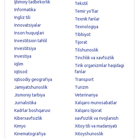
Ijtimoiy tadbirkorlik
Tekstil
Informatika
Temir yo'llar
Ingliz tili
Texnik fanlar
Innovatsiyalar
Texnologiya
Inson huquqlari
Tibbiyot
Investitsion tahlil
Tijorat
Investitsiya
Tilshunoslik
Investiya
Tinchlik va xavfsizlik
Iqlim
Tirik organizmlar haqidagi
Iqtisod
fanlar
Iqtisodiy geografiya
Transport
Jamiyatshunoslik
Turizm
Jismoniy tarbiya
Veterinariya
Jurnalistika
Xalqaro munosabatlar
Kadrlar boshqaruvi
Xalqaro tijorat
Kiberxavfsizlik
xavfsizlik va rivojlanish
Kimyo
Xitoy tili va madaniyati
Kinematografiya
Xitoyshunoslik