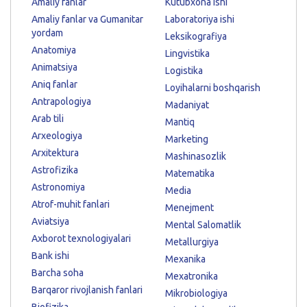
Amaliy fanlar
Kutubxona ishi
Amaliy fanlar va Gumanitar
Laboratoriya ishi
yordam
Leksikografiya
Anatomiya
Lingvistika
Animatsiya
Logistika
Aniq fanlar
Loyihalarni boshqarish
Antrapologiya
Madaniyat
Arab tili
Mantiq
Arxeologiya
Marketing
Arxitektura
Mashinasozlik
Astrofizika
Matematika
Astronomiya
Media
Atrof-muhit fanlari
Menejment
Aviatsiya
Mental Salomatlik
Axborot texnologiyalari
Metallurgiya
Bank ishi
Mexanika
Barcha soha
Mexatronika
Barqaror rivojlanish fanlari
Mikrobiologiya