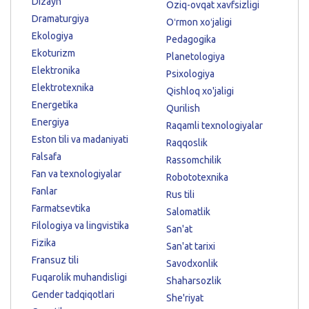
Dizayn
Oziq-ovqat xavfsizligi
Dramaturgiya
Oʻrmon xoʻjaligi
Ekologiya
Pedagogika
Ekoturizm
Planetologiya
Elektronika
Psixologiya
Elektrotexnika
Qishloq xo'jaligi
Energetika
Qurilish
Energiya
Raqamli texnologiyalar
Eston tili va madaniyati
Raqqoslik
Falsafa
Rassomchilik
Fan va texnologiyalar
Robototexnika
Fanlar
Rus tili
Farmatsevtika
Salomatlik
Filologiya va lingvistika
San'at
Fizika
San'at tarixi
Fransuz tili
Savodxonlik
Fuqarolik muhandisligi
Shaharsozlik
Gender tadqiqotlari
She'riyat