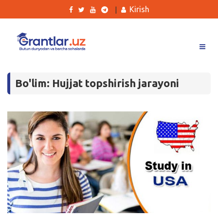
Kirish
|
Grantlar
Bo'lim: Hujjat topshirish jarayoni
Tanlovlar
Ishlar
Kurslar
Blog
Yana
Qidirish