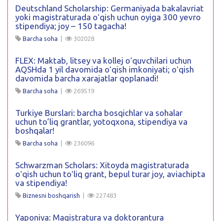
Deutschland Scholarship: Germaniyada bakalavriat
yoki magistraturada oʻqish uchun oyiga 300 yevro
stipendiya; joy – 150 tagacha!
Barcha soha
|
302028
FLEX: Maktab, litsey va kollej oʻquvchilari uchun
AQSHda 1 yil davomida oʻqish imkoniyati; oʻqish
davomida barcha xarajatlar qoplanadi!
Barcha soha
|
269519
Turkiye Burslari: barcha bosqichlar va sohalar
uchun to’liq grantlar, yotoqxona, stipendiya va
boshqalar!
Barcha soha
|
236096
Schwarzman Scholars: Xitoyda magistraturada
oʻqish uchun toʻliq grant, bepul turar joy, aviachipta
va stipendiya!
Biznesni boshqarish
|
227483
Yaponiya: Magistratura va doktorantura