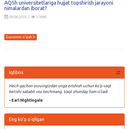
AQSh universitetlariga hujjat topshirish jarayoni
nimalardan iborat?
Kirish
09.06.2015 |
27698
Davomini o'qish
Iqtibos
Hech qachon orzuingizdan unga erishish uchun ko’p vaqt
ketishi sababli voz kechmang. Vaqt shunday ham o’tadi
- Earl Nightingale
Eng ko'p o'qilgan