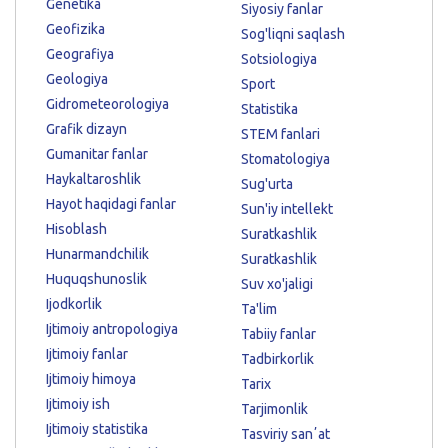
Genetika
Siyosiy fanlar
Geofizika
Sog'liqni saqlash
Geografiya
Sotsiologiya
Geologiya
Sport
Gidrometeorologiya
Statistika
Grafik dizayn
STEM fanlari
Gumanitar fanlar
Stomatologiya
Haykaltaroshlik
Sug'urta
Hayot haqidagi fanlar
Sun'iy intellekt
Hisoblash
Suratkashlik
Hunarmandchilik
Suratkashlik
Huquqshunoslik
Suv xo'jaligi
Ijodkorlik
Ta'lim
Ijtimoiy antropologiya
Tabiiy fanlar
Ijtimoiy fanlar
Tadbirkorlik
Ijtimoiy himoya
Tarix
Ijtimoiy ish
Tarjimonlik
Ijtimoiy statistika
Tasviriy sanʼat