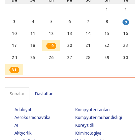
Du
Se
Ch
Pa
Ju
Sh
Ya
1
2
3
4
5
6
7
8
9
10
11
12
13
14
15
16
17
18
20
21
22
23
19
24
25
26
27
28
29
30
31
Sohalar
Davlatlar
Adabiyot
Kompyuter fanlari
Aerokosmonavtika
Kompyuter muhandisligi
AI
Koreys tili
Aktyorlik
Kriminologiya