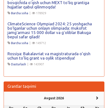
bosqichida oʻqish uchun MEXT toʻliq grantiga
hujjatlar qabul qilinmoqda!
Barcha soha
|
178929
ClimateScience Olympiad 2024: 25 yoshgacha
boʻlganlar uchun onlayn olimpiada: mukofot
jamgʻarmasi 15 000 dollar va gʻoliblar Bakuga
bepul safar qiladi!
Barcha soha
|
149712
Rossiya: Bakalavriat va magistraturada o’qish
uchun to’liq grant va oylik stipendiya!
Dasturlash
|
143907
Grantlar taqvimi
Avgust 2026