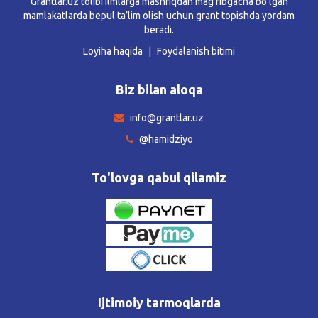
Grantlar.uz tolibi ilmlarga mashriqdan mag’ribgacha bo’lgan
mamlakatlarda bepul ta’lim olish uchun grant topishda yordam
beradi.
Loyiha haqida
Foydalanish bitimi
Biz bilan aloqa
info@grantlar.uz
@hamidziyo
To'lovga qabul qilamiz
Ijtimoiy tarmoqlarda