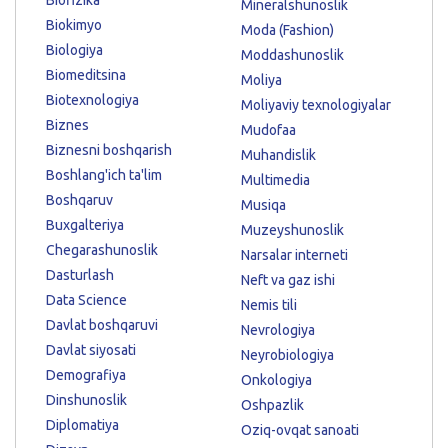
Biofizika
Mineralshunoslik
Biokimyo
Moda (Fashion)
Biologiya
Moddashunoslik
Biomeditsina
Moliya
Biotexnologiya
Moliyaviy texnologiyalar
Biznes
Mudofaa
Biznesni boshqarish
Muhandislik
Boshlang'ich ta'lim
Multimedia
Boshqaruv
Musiqa
Buxgalteriya
Muzeyshunoslik
Chegarashunoslik
Narsalar interneti
Dasturlash
Neft va gaz ishi
Data Science
Nemis tili
Davlat boshqaruvi
Nevrologiya
Davlat siyosati
Neyrobiologiya
Demografiya
Onkologiya
Dinshunoslik
Oshpazlik
Diplomatiya
Oziq-ovqat sanoati