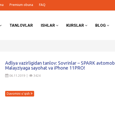
ma
Premium obuna
FAQ
TANLOVLAR
ISHLAR
KURSLAR
BLOG
Adliya vazirligidan tanlov: Sovrinlar – SPARK avtomobi
Malayziyaga sayohat va iPhone 11PRO!
06.11.2019 |
3424
Davomini o'qish