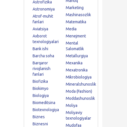
Mantiq
Astrofizika
Marketing
Astronomiya
Mashinasozlik
Atrof-muhit
fanlari
Matematika
Aviatsiya
Media
Axborot
Menejment
texnologiyalari
Mental
Bank ishi
Salomatlik
Barcha soha
Metallurgiya
Barqaror
Mexanika
rivojlanish
Mexatronika
fanlari
Mikrobiologiya
Biofizika
Mineralshunoslik
Biokimyo
Moda (Fashion)
Biologiya
Moddashunoslik
Biomeditsina
Moliya
Biotexnologiya
Moliyaviy
Biznes
texnologiyalar
Biznesni
Mudofaa