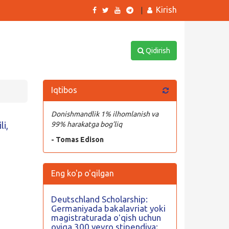
Kirish
|
Qidirish
Iqtibos
Donishmandlik 1% ilhomlanish va
li,
99% harakatga bog’liq
- Tomas Edison
Eng ko'p o'qilgan
Deutschland Scholarship:
Germaniyada bakalavriat yoki
magistraturada oʻqish uchun
oyiga 300 yevro stipendiya;