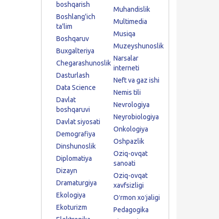
boshqarish
Muhandislik
Boshlang'ich
Multimedia
ta'lim
Musiqa
Boshqaruv
Muzeyshunoslik
Buxgalteriya
Narsalar
Chegarashunoslik
interneti
Dasturlash
Neft va gaz ishi
Data Science
Nemis tili
Davlat
Nevrologiya
boshqaruvi
Neyrobiologiya
Davlat siyosati
Onkologiya
Demografiya
Oshpazlik
Dinshunoslik
Oziq-ovqat
Diplomatiya
sanoati
Dizayn
Oziq-ovqat
Dramaturgiya
xavfsizligi
Ekologiya
Oʻrmon xoʻjaligi
Ekoturizm
Pedagogika