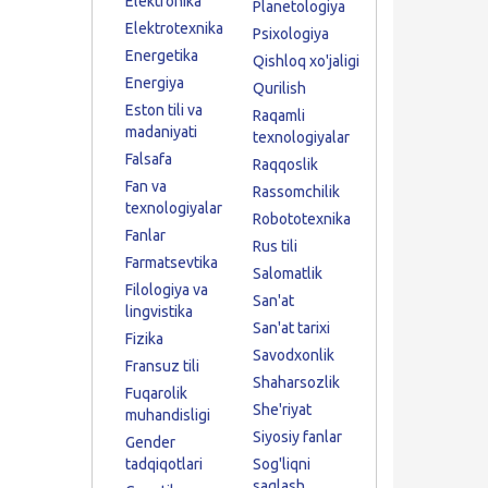
Elektronika
Planetologiya
Elektrotexnika
Psixologiya
Energetika
Qishloq xo'jaligi
Energiya
Qurilish
Eston tili va
Raqamli
madaniyati
texnologiyalar
Falsafa
Raqqoslik
Fan va
Rassomchilik
texnologiyalar
Robototexnika
Fanlar
Rus tili
Farmatsevtika
Salomatlik
Filologiya va
San'at
lingvistika
San'at tarixi
Fizika
Savodxonlik
Fransuz tili
Shaharsozlik
Fuqarolik
She'riyat
muhandisligi
Siyosiy fanlar
Gender
tadqiqotlari
Sog'liqni
saqlash