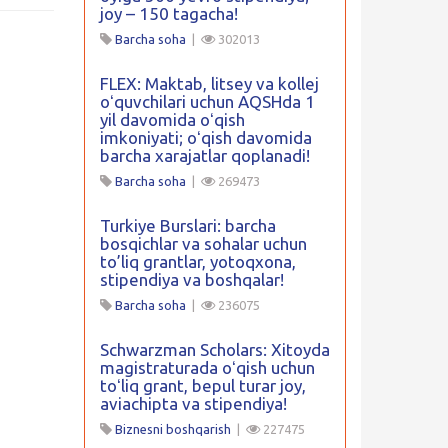
joy – 150 tagacha!
Barcha soha
|
302013
FLEX: Maktab, litsey va kollej
oʻquvchilari uchun AQSHda 1
yil davomida oʻqish
imkoniyati; oʻqish davomida
barcha xarajatlar qoplanadi!
Barcha soha
|
269473
Turkiye Burslari: barcha
bosqichlar va sohalar uchun
to’liq grantlar, yotoqxona,
stipendiya va boshqalar!
Barcha soha
|
236075
Schwarzman Scholars: Xitoyda
magistraturada oʻqish uchun
toʻliq grant, bepul turar joy,
aviachipta va stipendiya!
Biznesni boshqarish
|
227475