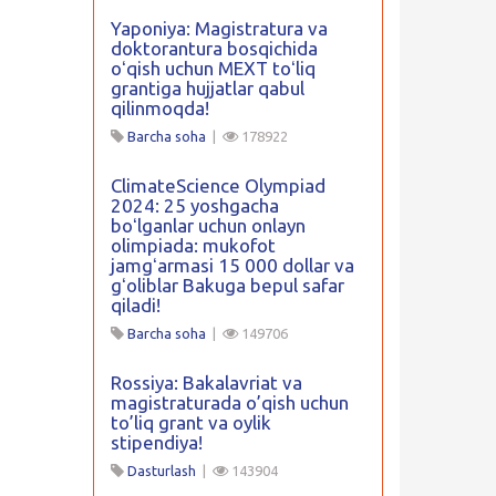
Yaponiya: Magistratura va
doktorantura bosqichida
oʻqish uchun MEXT toʻliq
grantiga hujjatlar qabul
qilinmoqda!
Barcha soha
|
178922
ClimateScience Olympiad
2024: 25 yoshgacha
boʻlganlar uchun onlayn
olimpiada: mukofot
jamgʻarmasi 15 000 dollar va
gʻoliblar Bakuga bepul safar
qiladi!
Barcha soha
|
149706
Rossiya: Bakalavriat va
magistraturada o’qish uchun
to’liq grant va oylik
stipendiya!
Dasturlash
|
143904