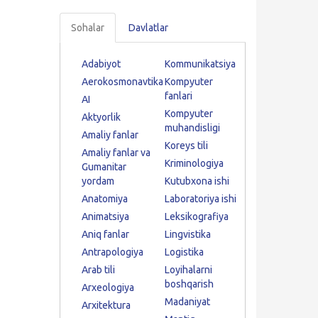
Sohalar
Davlatlar
Adabiyot
Kommunikatsiya
Aerokosmonavtika
Kompyuter
fanlari
AI
Kompyuter
Aktyorlik
muhandisligi
Amaliy fanlar
Koreys tili
Amaliy fanlar va
Kriminologiya
Gumanitar
yordam
Kutubxona ishi
Anatomiya
Laboratoriya ishi
Animatsiya
Leksikografiya
Aniq fanlar
Lingvistika
Antrapologiya
Logistika
Arab tili
Loyihalarni
boshqarish
Arxeologiya
Madaniyat
Arxitektura