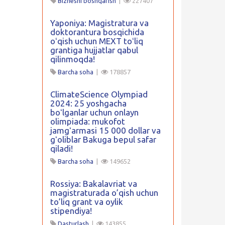
Biznesni boshqarish
|
227407
Yaponiya: Magistratura va
doktorantura bosqichida
oʻqish uchun MEXT toʻliq
grantiga hujjatlar qabul
qilinmoqda!
Barcha soha
|
178857
ClimateScience Olympiad
2024: 25 yoshgacha
boʻlganlar uchun onlayn
olimpiada: mukofot
jamgʻarmasi 15 000 dollar va
gʻoliblar Bakuga bepul safar
qiladi!
Barcha soha
|
149652
Rossiya: Bakalavriat va
magistraturada o’qish uchun
to’liq grant va oylik
stipendiya!
Dasturlash
|
143855