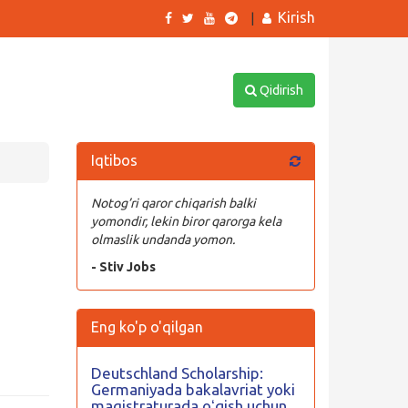
Kirish
|
Qidirish
Iqtibos
Notog’ri qaror chiqarish balki
yomondir, lekin biror qarorga kela
olmaslik undanda yomon.
- Stiv Jobs
Eng ko'p o'qilgan
Deutschland Scholarship:
Germaniyada bakalavriat yoki
magistraturada oʻqish uchun