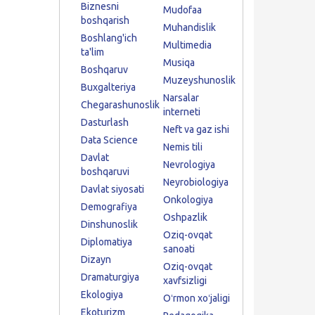
Biznesni
Mudofaa
boshqarish
Muhandislik
Boshlang'ich
Multimedia
ta'lim
Musiqa
Boshqaruv
Muzeyshunoslik
Buxgalteriya
Narsalar
Chegarashunoslik
interneti
Dasturlash
Neft va gaz ishi
Data Science
Nemis tili
Davlat
Nevrologiya
boshqaruvi
Neyrobiologiya
Davlat siyosati
Onkologiya
Demografiya
Oshpazlik
Dinshunoslik
Oziq-ovqat
Diplomatiya
sanoati
Dizayn
Oziq-ovqat
Dramaturgiya
xavfsizligi
Ekologiya
Oʻrmon xoʻjaligi
Ekoturizm