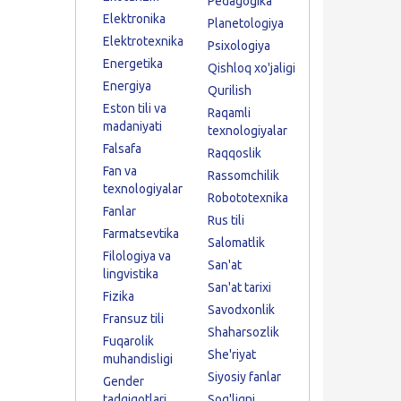
Pedagogika
Elektronika
Planetologiya
Elektrotexnika
Psixologiya
Energetika
Qishloq xo'jaligi
Energiya
Qurilish
Eston tili va
Raqamli
madaniyati
texnologiyalar
Falsafa
Raqqoslik
Fan va
Rassomchilik
texnologiyalar
Robototexnika
Fanlar
Rus tili
Farmatsevtika
Salomatlik
Filologiya va
San'at
lingvistika
San'at tarixi
Fizika
Savodxonlik
Fransuz tili
Shaharsozlik
Fuqarolik
She'riyat
muhandisligi
Siyosiy fanlar
Gender
tadqiqotlari
Sog'liqni