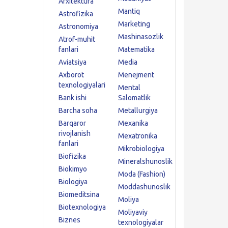
Arxitektura
Mantiq
Astrofizika
Marketing
Astronomiya
Mashinasozlik
Atrof-muhit
fanlari
Matematika
Aviatsiya
Media
Axborot
Menejment
texnologiyalari
Mental
Bank ishi
Salomatlik
Barcha soha
Metallurgiya
Barqaror
Mexanika
rivojlanish
Mexatronika
fanlari
Mikrobiologiya
Biofizika
Mineralshunoslik
Biokimyo
Moda (Fashion)
Biologiya
Moddashunoslik
Biomeditsina
Moliya
Biotexnologiya
Moliyaviy
Biznes
texnologiyalar