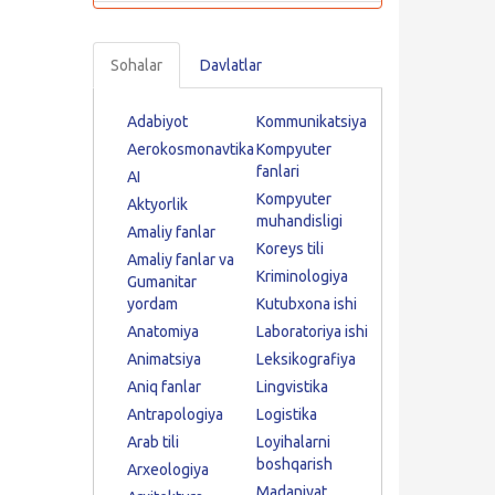
Sohalar
Davlatlar
Adabiyot
Kommunikatsiya
Aerokosmonavtika
Kompyuter
fanlari
AI
Kompyuter
Aktyorlik
muhandisligi
Amaliy fanlar
Koreys tili
Amaliy fanlar va
Kriminologiya
Gumanitar
yordam
Kutubxona ishi
Anatomiya
Laboratoriya ishi
Animatsiya
Leksikografiya
Aniq fanlar
Lingvistika
Antrapologiya
Logistika
Arab tili
Loyihalarni
boshqarish
Arxeologiya
Madaniyat