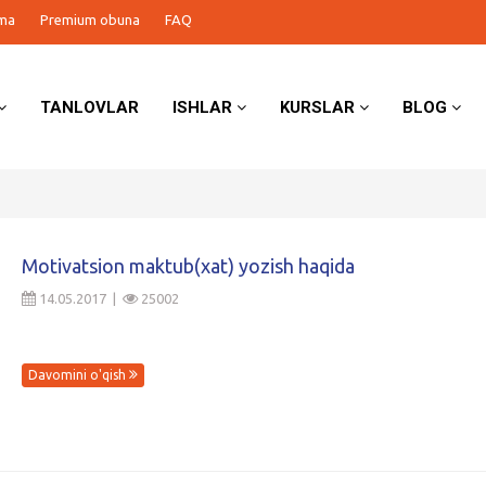
ma
Premium obuna
FAQ
TANLOVLAR
ISHLAR
KURSLAR
BLOG
Motivatsion maktub(xat) yozish haqida
14.05.2017 |
25002
Davomini o'qish