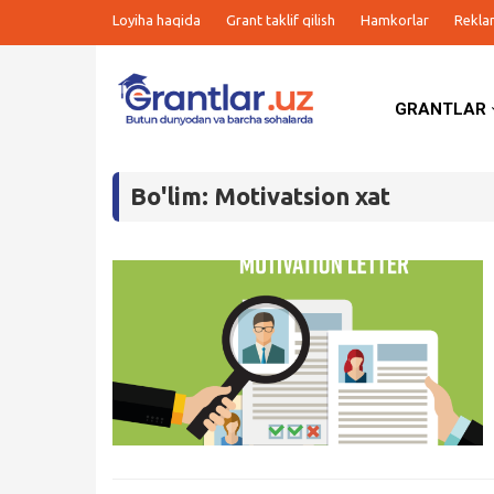
Loyiha haqida
Grant taklif qilish
Hamkorlar
Rekla
GRANTLAR
Grantlar
Bo'lim: Motivatsion xat
Tanlovlar
Ishlar
Kurslar
Blog
Yana