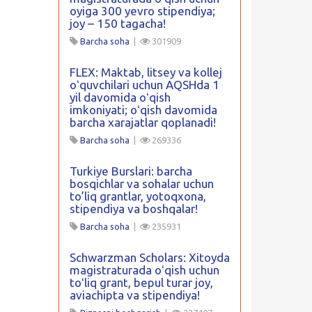
oyiga 300 yevro stipendiya;
joy – 150 tagacha!
Barcha soha
|
301909
FLEX: Maktab, litsey va kollej
oʻquvchilari uchun AQSHda 1
yil davomida oʻqish
imkoniyati; oʻqish davomida
barcha xarajatlar qoplanadi!
Barcha soha
|
269336
Turkiye Burslari: barcha
bosqichlar va sohalar uchun
to’liq grantlar, yotoqxona,
stipendiya va boshqalar!
Barcha soha
|
235931
Schwarzman Scholars: Xitoyda
magistraturada oʻqish uchun
toʻliq grant, bepul turar joy,
aviachipta va stipendiya!