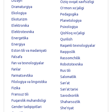
Dizayn
Oziq-ovqat xavfsizligi
Dramaturgiya
Oʻrmon xoʻjaligi
Ekologiya
Pedagogika
Ekoturizm
Planetologiya
Elektronika
Psixologiya
Elektrotexnika
Qishloq xo'jaligi
Energetika
Qurilish
Energiya
Raqamli texnologiyalar
Eston tili va madaniyati
Raqqoslik
Falsafa
Rassomchilik
Fan va texnologiyalar
Robototexnika
Fanlar
Rus tili
Farmatsevtika
Salomatlik
Filologiya va lingvistika
San'at
Fizika
San'at tarixi
Fransuz tili
Savodxonlik
Fuqarolik muhandisligi
Shaharsozlik
Gender tadqiqotlari
She'riyat