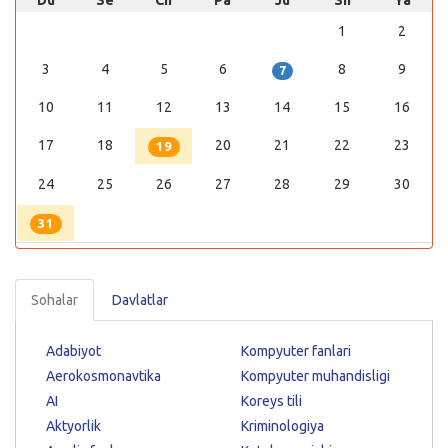
Du
Se
Ch
Pa
Ju
Sh
Ya
1
2
3
4
5
6
8
9
7
10
11
12
13
14
15
16
17
18
20
21
22
23
19
24
25
26
27
28
29
30
31
Sohalar
Davlatlar
Adabiyot
Kompyuter fanlari
Aerokosmonavtika
Kompyuter muhandisligi
AI
Koreys tili
Aktyorlik
Kriminologiya