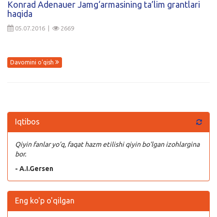
Konrad Adenauer Jamg‘armasining ta’lim grantlari
haqida
Kirish
05.07.2016 |
2669
Davomini o'qish
Iqtibos
Qiyin fanlar yo’q, faqat hazm etilishi qiyin bo’lgan izohlargina
bor.
- A.I.Gersen
Eng ko'p o'qilgan