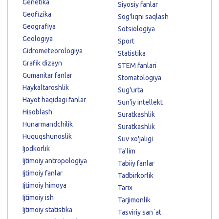
Genetika
Siyosiy fanlar
Geofizika
Sog'liqni saqlash
Geografiya
Sotsiologiya
Geologiya
Sport
Gidrometeorologiya
Statistika
Grafik dizayn
STEM fanlari
Gumanitar fanlar
Stomatologiya
Haykaltaroshlik
Sug'urta
Hayot haqidagi fanlar
Sun'iy intellekt
Hisoblash
Suratkashlik
Hunarmandchilik
Suratkashlik
Huquqshunoslik
Suv xo'jaligi
Ijodkorlik
Ta'lim
Ijtimoiy antropologiya
Tabiiy fanlar
Ijtimoiy fanlar
Tadbirkorlik
Ijtimoiy himoya
Tarix
Ijtimoiy ish
Tarjimonlik
Ijtimoiy statistika
Tasviriy sanʼat