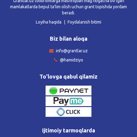
Grantlar.uz tolibi ilmlarga mashriqdan mag’ribgacha bo’lgan
mamlakatlarda bepul ta’lim olish uchun grant topishda yordam
beradi.
Loyiha haqida
Foydalanish bitimi
Biz bilan aloqa
info@grantlar.uz
@hamidziyo
To'lovga qabul qilamiz
Ijtimoiy tarmoqlarda