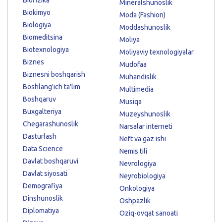
Biofizika
Mineralshunoslik
Biokimyo
Moda (Fashion)
Biologiya
Moddashunoslik
Biomeditsina
Moliya
Biotexnologiya
Moliyaviy texnologiyalar
Biznes
Mudofaa
Biznesni boshqarish
Muhandislik
Boshlang'ich ta'lim
Multimedia
Boshqaruv
Musiqa
Buxgalteriya
Muzeyshunoslik
Chegarashunoslik
Narsalar interneti
Dasturlash
Neft va gaz ishi
Data Science
Nemis tili
Davlat boshqaruvi
Nevrologiya
Davlat siyosati
Neyrobiologiya
Demografiya
Onkologiya
Dinshunoslik
Oshpazlik
Diplomatiya
Oziq-ovqat sanoati