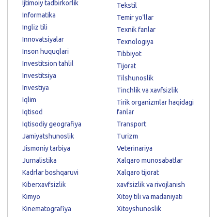
Ijtimoiy tadbirkorlik
Tekstil
Informatika
Temir yo'llar
Ingliz tili
Texnik fanlar
Innovatsiyalar
Texnologiya
Inson huquqlari
Tibbiyot
Investitsion tahlil
Tijorat
Investitsiya
Tilshunoslik
Investiya
Tinchlik va xavfsizlik
Iqlim
Tirik organizmlar haqidagi
Iqtisod
fanlar
Iqtisodiy geografiya
Transport
Jamiyatshunoslik
Turizm
Jismoniy tarbiya
Veterinariya
Jurnalistika
Xalqaro munosabatlar
Kadrlar boshqaruvi
Xalqaro tijorat
Kiberxavfsizlik
xavfsizlik va rivojlanish
Kimyo
Xitoy tili va madaniyati
Kinematografiya
Xitoyshunoslik