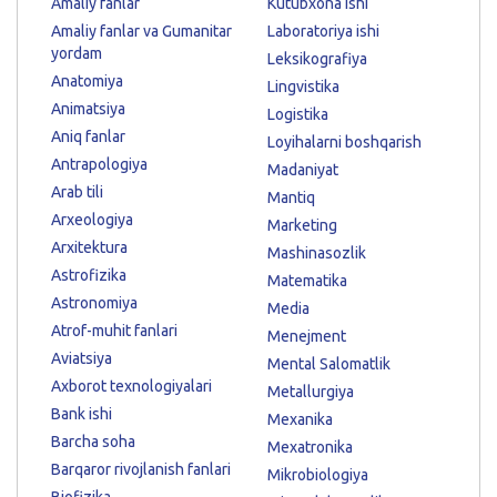
Amaliy fanlar
Kutubxona ishi
Amaliy fanlar va Gumanitar
Laboratoriya ishi
yordam
Leksikografiya
Anatomiya
Lingvistika
Animatsiya
Logistika
Aniq fanlar
Loyihalarni boshqarish
Antrapologiya
Madaniyat
Arab tili
Mantiq
Arxeologiya
Marketing
Arxitektura
Mashinasozlik
Astrofizika
Matematika
Astronomiya
Media
Atrof-muhit fanlari
Menejment
Aviatsiya
Mental Salomatlik
Axborot texnologiyalari
Metallurgiya
Bank ishi
Mexanika
Barcha soha
Mexatronika
Barqaror rivojlanish fanlari
Mikrobiologiya