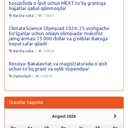
bosqichida oʻqish uchun MEXT toʻliq grantiga
hujjatlar qabul qilinmoqda!
Barcha soha
|
178835
ClimateScience Olympiad 2024: 25 yoshgacha
boʻlganlar uchun onlayn olimpiada: mukofot
jamgʻarmasi 15 000 dollar va gʻoliblar Bakuga
bepul safar qiladi!
Barcha soha
|
149636
Rossiya: Bakalavriat va magistraturada o’qish
uchun to’liq grant va oylik stipendiya!
Dasturlash
|
143838
Grantlar taqvimi
Avgust 2026