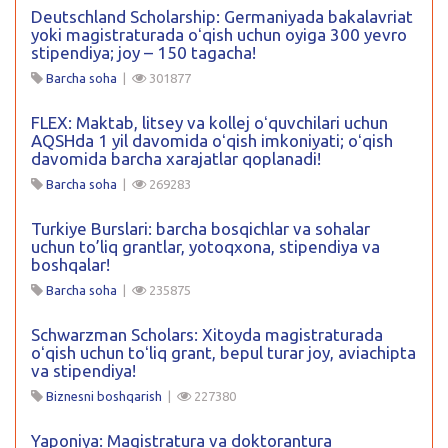
Deutschland Scholarship: Germaniyada bakalavriat
yoki magistraturada oʻqish uchun oyiga 300 yevro
stipendiya; joy – 150 tagacha!
Barcha soha
|
301877
FLEX: Maktab, litsey va kollej oʻquvchilari uchun
AQSHda 1 yil davomida oʻqish imkoniyati; oʻqish
davomida barcha xarajatlar qoplanadi!
Barcha soha
|
269283
Turkiye Burslari: barcha bosqichlar va sohalar
uchun to’liq grantlar, yotoqxona, stipendiya va
boshqalar!
Barcha soha
|
235875
Schwarzman Scholars: Xitoyda magistraturada
oʻqish uchun toʻliq grant, bepul turar joy, aviachipta
va stipendiya!
Biznesni boshqarish
|
227380
Yaponiya: Magistratura va doktorantura