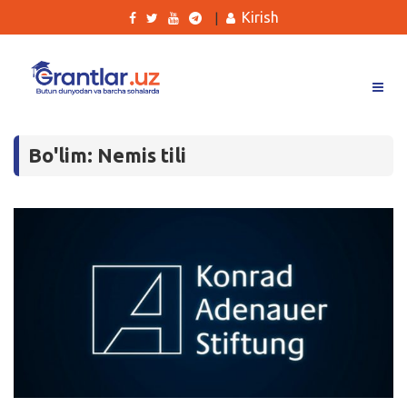
Kirish
|
Grantlar
Bo'lim: Nemis tili
Tanlovlar
Ishlar
Kurslar
Blog
Yana
Qidirish