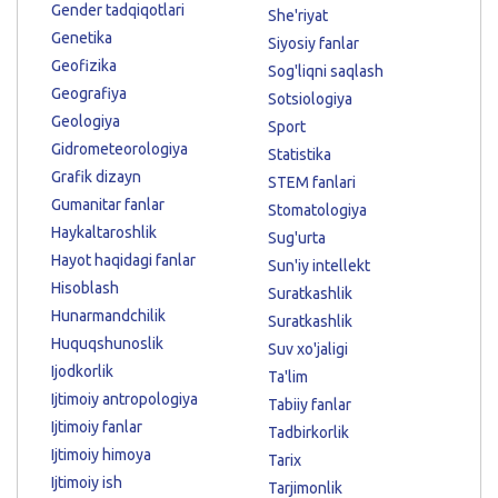
Gender tadqiqotlari
She'riyat
Genetika
Siyosiy fanlar
Geofizika
Sog'liqni saqlash
Geografiya
Sotsiologiya
Geologiya
Sport
Gidrometeorologiya
Statistika
Grafik dizayn
STEM fanlari
Gumanitar fanlar
Stomatologiya
Haykaltaroshlik
Sug'urta
Hayot haqidagi fanlar
Sun'iy intellekt
Hisoblash
Suratkashlik
Hunarmandchilik
Suratkashlik
Huquqshunoslik
Suv xo'jaligi
Ijodkorlik
Ta'lim
Ijtimoiy antropologiya
Tabiiy fanlar
Ijtimoiy fanlar
Tadbirkorlik
Ijtimoiy himoya
Tarix
Ijtimoiy ish
Tarjimonlik