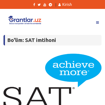
Kirish
|
Grantlar
Bo'lim: SAT imtihoni
Tanlovlar
Ishlar
Kurslar
Blog
Yana
Qidirish