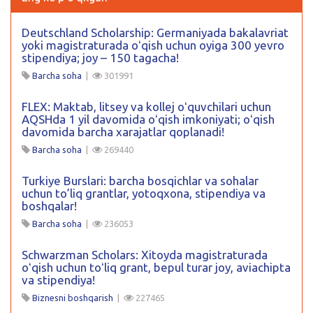
Deutschland Scholarship: Germaniyada bakalavriat
yoki magistraturada oʻqish uchun oyiga 300 yevro
stipendiya; joy – 150 tagacha!
Barcha soha
|
301991
FLEX: Maktab, litsey va kollej oʻquvchilari uchun
AQSHda 1 yil davomida oʻqish imkoniyati; oʻqish
davomida barcha xarajatlar qoplanadi!
Barcha soha
|
269440
Turkiye Burslari: barcha bosqichlar va sohalar
uchun to’liq grantlar, yotoqxona, stipendiya va
boshqalar!
Barcha soha
|
236053
Schwarzman Scholars: Xitoyda magistraturada
oʻqish uchun toʻliq grant, bepul turar joy, aviachipta
va stipendiya!
Biznesni boshqarish
|
227465