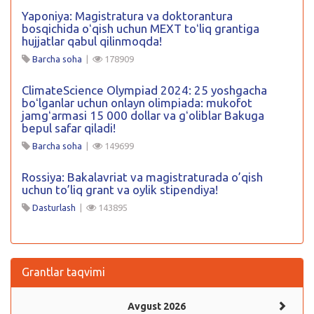
Yaponiya: Magistratura va doktorantura
bosqichida oʻqish uchun MEXT toʻliq grantiga
hujjatlar qabul qilinmoqda!
Barcha soha
|
178909
ClimateScience Olympiad 2024: 25 yoshgacha
boʻlganlar uchun onlayn olimpiada: mukofot
jamgʻarmasi 15 000 dollar va gʻoliblar Bakuga
bepul safar qiladi!
Barcha soha
|
149699
Rossiya: Bakalavriat va magistraturada o’qish
uchun to’liq grant va oylik stipendiya!
Dasturlash
|
143895
Grantlar taqvimi
Avgust 2026