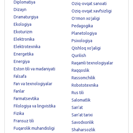
Diplomatiya
Oziq-ovqat sanoati
Dizayn
Oziq-ovqat xavfsizligi
Dramaturgiya
Oʻrmon xoʻjaligi
Ekologiya
Pedagogika
Ekoturizm
Planetologiya
Elektronika
Psixologiya
Elektrotexnika
Qishloq xo'jaligi
Energetika
Qurilish
Energiya
Raqamli texnologiyalar
Eston tili va madaniyati
Raqqoslik
Falsafa
Rassomchilik
Fan va texnologiyalar
Robototexnika
Fanlar
Rus tili
Farmatsevtika
Salomatlik
Filologiya va lingvistika
San'at
Fizika
San'at tarixi
Fransuz tili
Savodxonlik
Fuqarolik muhandisligi
Shaharsozlik