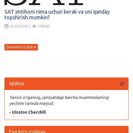
Kirish
SAT imtihoni nima uchun kerak va uni qanday
topshirish mumkin?
14.10.2018 |
178160
Davomini o'qish
Iqtibos
Tarixni o‘rganing, jamiyatdagi barcha muammolarning
yechimi tarixda mavjud.
- Uinston Cherchill
Eng ko'p o'qilgan