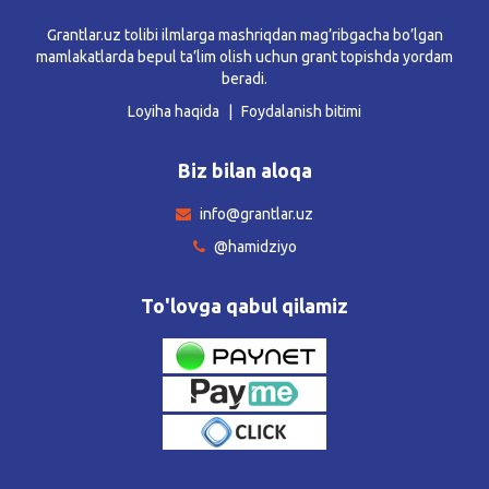
Grantlar.uz tolibi ilmlarga mashriqdan mag’ribgacha bo’lgan
mamlakatlarda bepul ta’lim olish uchun grant topishda yordam
beradi.
Loyiha haqida
Foydalanish bitimi
Biz bilan aloqa
info@grantlar.uz
@hamidziyo
To'lovga qabul qilamiz