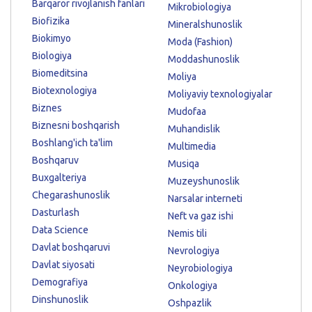
Barqaror rivojlanish fanlari
Mikrobiologiya
Biofizika
Mineralshunoslik
Biokimyo
Moda (Fashion)
Biologiya
Moddashunoslik
Biomeditsina
Moliya
Biotexnologiya
Moliyaviy texnologiyalar
Biznes
Mudofaa
Biznesni boshqarish
Muhandislik
Boshlang'ich ta'lim
Multimedia
Boshqaruv
Musiqa
Buxgalteriya
Muzeyshunoslik
Chegarashunoslik
Narsalar interneti
Dasturlash
Neft va gaz ishi
Data Science
Nemis tili
Davlat boshqaruvi
Nevrologiya
Davlat siyosati
Neyrobiologiya
Demografiya
Onkologiya
Dinshunoslik
Oshpazlik