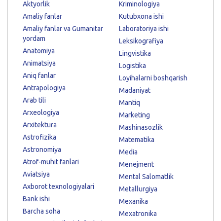
Aktyorlik
Kriminologiya
Amaliy fanlar
Kutubxona ishi
Amaliy fanlar va Gumanitar
Laboratoriya ishi
yordam
Leksikografiya
Anatomiya
Lingvistika
Animatsiya
Logistika
Aniq fanlar
Loyihalarni boshqarish
Antrapologiya
Madaniyat
Arab tili
Mantiq
Arxeologiya
Marketing
Arxitektura
Mashinasozlik
Astrofizika
Matematika
Astronomiya
Media
Atrof-muhit fanlari
Menejment
Aviatsiya
Mental Salomatlik
Axborot texnologiyalari
Metallurgiya
Bank ishi
Mexanika
Barcha soha
Mexatronika