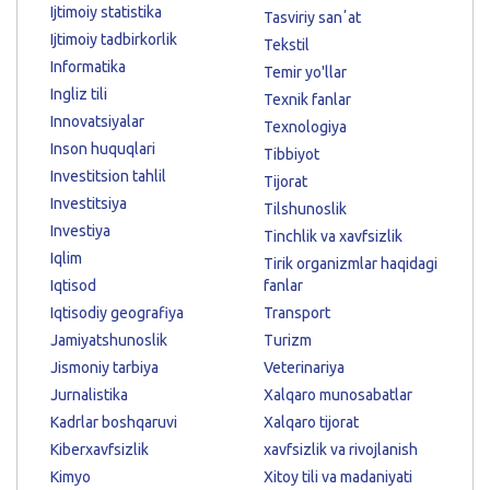
Ijtimoiy statistika
Tasviriy sanʼat
Ijtimoiy tadbirkorlik
Tekstil
Informatika
Temir yo'llar
Ingliz tili
Texnik fanlar
Innovatsiyalar
Texnologiya
Inson huquqlari
Tibbiyot
Investitsion tahlil
Tijorat
Investitsiya
Tilshunoslik
Investiya
Tinchlik va xavfsizlik
Iqlim
Tirik organizmlar haqidagi
Iqtisod
fanlar
Iqtisodiy geografiya
Transport
Jamiyatshunoslik
Turizm
Jismoniy tarbiya
Veterinariya
Jurnalistika
Xalqaro munosabatlar
Kadrlar boshqaruvi
Xalqaro tijorat
Kiberxavfsizlik
xavfsizlik va rivojlanish
Kimyo
Xitoy tili va madaniyati