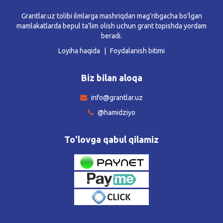
Grantlar.uz tolibi ilmlarga mashriqdan mag’ribgacha bo’lgan
mamlakatlarda bepul ta’lim olish uchun grant topishda yordam
beradi.
Loyiha haqida
Foydalanish bitimi
Biz bilan aloqa
info@grantlar.uz
@hamidziyo
To'lovga qabul qilamiz