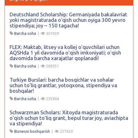
Deutschland Scholarship: Germaniyada bakalavriat
yoki magistraturada oʻqish uchun oyiga 300 yevro
stipendiya; joy – 150 tagacha!
Barcha soha
|
301929
FLEX: Maktab, litsey va kollej oʻquvchilari uchun
AQSHda 1 yil davomida oʻqish imkoniyati; oʻqish
davomida barcha xarajatlar qoplanadi!
Barcha soha
|
269351
Turkiye Burslari: barcha bosqichlar va sohalar
uchun to’liq grantlar, yotoqxona, stipendiya va
boshqalar!
Barcha soha
|
235944
Schwarzman Scholars: Xitoyda magistraturada
oʻqish uchun toʻliq grant, bepul turar joy, aviachipta
va stipendiya!
Biznesni boshqarish
|
227420