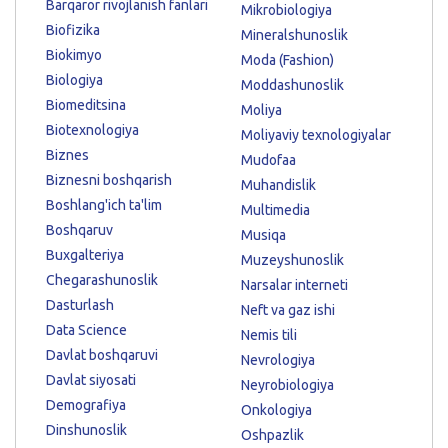
Barqaror rivojlanish fanlari
Mikrobiologiya
Biofizika
Mineralshunoslik
Biokimyo
Moda (Fashion)
Biologiya
Moddashunoslik
Biomeditsina
Moliya
Biotexnologiya
Moliyaviy texnologiyalar
Biznes
Mudofaa
Biznesni boshqarish
Muhandislik
Boshlang'ich ta'lim
Multimedia
Boshqaruv
Musiqa
Buxgalteriya
Muzeyshunoslik
Chegarashunoslik
Narsalar interneti
Dasturlash
Neft va gaz ishi
Data Science
Nemis tili
Davlat boshqaruvi
Nevrologiya
Davlat siyosati
Neyrobiologiya
Demografiya
Onkologiya
Dinshunoslik
Oshpazlik