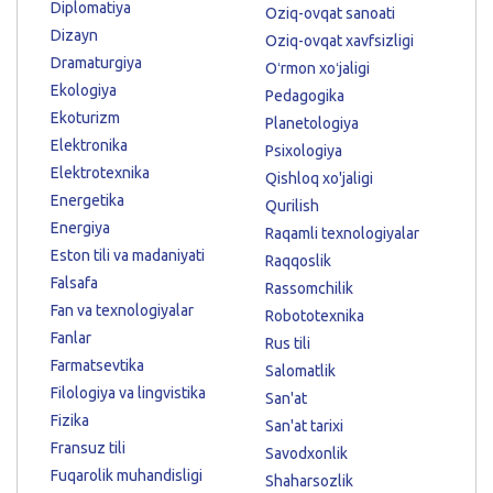
Diplomatiya
Oziq-ovqat sanoati
Dizayn
Oziq-ovqat xavfsizligi
Dramaturgiya
Oʻrmon xoʻjaligi
Ekologiya
Pedagogika
Ekoturizm
Planetologiya
Elektronika
Psixologiya
Elektrotexnika
Qishloq xo'jaligi
Energetika
Qurilish
Energiya
Raqamli texnologiyalar
Eston tili va madaniyati
Raqqoslik
Falsafa
Rassomchilik
Fan va texnologiyalar
Robototexnika
Fanlar
Rus tili
Farmatsevtika
Salomatlik
Filologiya va lingvistika
San'at
Fizika
San'at tarixi
Fransuz tili
Savodxonlik
Fuqarolik muhandisligi
Shaharsozlik