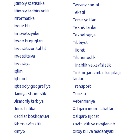
Ijtimoiy statistika
Tasviriy sanʼat
Ijtimoiy tadbirkorlik
Tekstil
Informatika
Temir yo'llar
Ingliz tili
Texnik fanlar
Innovatsiyalar
Texnologiya
Inson huquqlari
Tibbiyot
Investitsion tahlil
Tijorat
Investitsiya
Tilshunoslik
Investiya
Tinchlik va xavfsizlik
Iqlim
Tirik organizmlar haqidagi
Iqtisod
fanlar
Iqtisodiy geografiya
Transport
Jamiyatshunoslik
Turizm
Jismoniy tarbiya
Veterinariya
Jurnalistika
Xalqaro munosabatlar
Kadrlar boshqaruvi
Xalqaro tijorat
Kiberxavfsizlik
xavfsizlik va rivojlanish
Kimyo
Xitoy tili va madaniyati