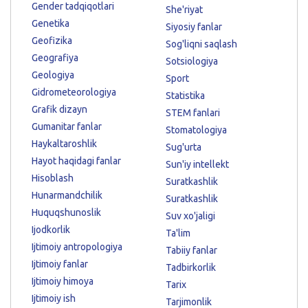
Gender tadqiqotlari
She'riyat
Genetika
Siyosiy fanlar
Geofizika
Sog'liqni saqlash
Geografiya
Sotsiologiya
Geologiya
Sport
Gidrometeorologiya
Statistika
Grafik dizayn
STEM fanlari
Gumanitar fanlar
Stomatologiya
Haykaltaroshlik
Sug'urta
Hayot haqidagi fanlar
Sun'iy intellekt
Hisoblash
Suratkashlik
Hunarmandchilik
Suratkashlik
Huquqshunoslik
Suv xo'jaligi
Ijodkorlik
Ta'lim
Ijtimoiy antropologiya
Tabiiy fanlar
Ijtimoiy fanlar
Tadbirkorlik
Ijtimoiy himoya
Tarix
Ijtimoiy ish
Tarjimonlik