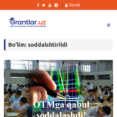
Kirish
|
Grantlar
Bo'lim: soddalshtirildi
Tanlovlar
Ishlar
Kurslar
Blog
Yana
Qidirish