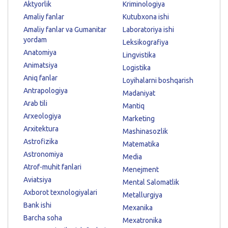
Aktyorlik
Kriminologiya
Amaliy fanlar
Kutubxona ishi
Amaliy fanlar va Gumanitar
Laboratoriya ishi
yordam
Leksikografiya
Anatomiya
Lingvistika
Animatsiya
Logistika
Aniq fanlar
Loyihalarni boshqarish
Antrapologiya
Madaniyat
Arab tili
Mantiq
Arxeologiya
Marketing
Arxitektura
Mashinasozlik
Astrofizika
Matematika
Astronomiya
Media
Atrof-muhit fanlari
Menejment
Aviatsiya
Mental Salomatlik
Axborot texnologiyalari
Metallurgiya
Bank ishi
Mexanika
Barcha soha
Mexatronika