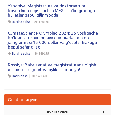
Yaponiya: Magistratura va doktorantura
bosqichida oʻqish uchun MEXT toʻliq grantiga
hujjatlar qabul qilinmoqda!
Barcha soha
|
178868
ClimateScience Olympiad 2024: 25 yoshgacha
boʻlganlar uchun onlayn olimpiada: mukofot
jamgʻarmasi 15 000 dollar va gʻoliblar Bakuga
bepul safar qiladi!
Barcha soha
|
149659
Rossiya: Bakalavriat va magistraturada o’qish
uchun to’liq grant va oylik stipendiya!
Dasturlash
|
143860
Grantlar taqvimi
Avgust 2026