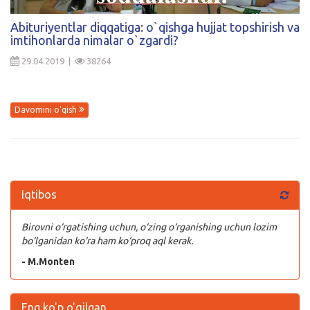
Kirish
Abituriyentlar diqqatiga: o`qishga hujjat topshirish va
imtihonlarda nimalar o`zgardi?
29.04.2019 |
38264
Davomini o'qish
Iqtibos
Birovni o‘rgatishing uchun, o‘zing o‘rganishing uchun lozim
bo‘lganidan ko‘ra ham ko‘proq aql kerak.
- M.Monten
Eng ko'p o'qilgan