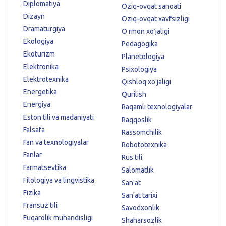
Diplomatiya
Oziq-ovqat sanoati
Dizayn
Oziq-ovqat xavfsizligi
Dramaturgiya
Oʻrmon xoʻjaligi
Ekologiya
Pedagogika
Ekoturizm
Planetologiya
Elektronika
Psixologiya
Elektrotexnika
Qishloq xo'jaligi
Energetika
Qurilish
Energiya
Raqamli texnologiyalar
Eston tili va madaniyati
Raqqoslik
Falsafa
Rassomchilik
Fan va texnologiyalar
Robototexnika
Fanlar
Rus tili
Farmatsevtika
Salomatlik
Filologiya va lingvistika
San'at
Fizika
San'at tarixi
Fransuz tili
Savodxonlik
Fuqarolik muhandisligi
Shaharsozlik