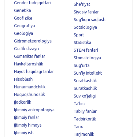
Gender tadqiqotlari
She'riyat
Genetika
Siyosiy fanlar
Geofizika
Sog'liqni saqlash
Geografiya
Sotsiologiya
Geologiya
Sport
Gidrometeorologiya
Statistika
Grafik dizayn
STEM fanlari
Gumanitar fanlar
Stomatologiya
Haykaltaroshlik
Sug'urta
Hayot haqidagi fanlar
Sun'iy intellekt
Hisoblash
Suratkashlik
Hunarmandchilik
Suratkashlik
Huquqshunoslik
Suv xo'jaligi
Ijodkorlik
Ta'lim
Ijtimoiy antropologiya
Tabiiy fanlar
Ijtimoiy fanlar
Tadbirkorlik
Ijtimoiy himoya
Tarix
Ijtimoiy ish
Tarjimonlik