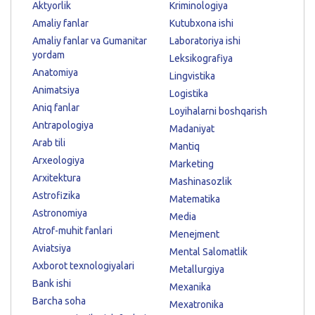
Aktyorlik
Kriminologiya
Amaliy fanlar
Kutubxona ishi
Amaliy fanlar va Gumanitar
Laboratoriya ishi
yordam
Leksikografiya
Anatomiya
Lingvistika
Animatsiya
Logistika
Aniq fanlar
Loyihalarni boshqarish
Antrapologiya
Madaniyat
Arab tili
Mantiq
Arxeologiya
Marketing
Arxitektura
Mashinasozlik
Astrofizika
Matematika
Astronomiya
Media
Atrof-muhit fanlari
Menejment
Aviatsiya
Mental Salomatlik
Axborot texnologiyalari
Metallurgiya
Bank ishi
Mexanika
Barcha soha
Mexatronika