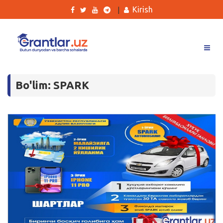
Kirish
|
Grantlar
Bo'lim: SPARK
Tanlovlar
Ishlar
Kurslar
Blog
Yana
Qidirish