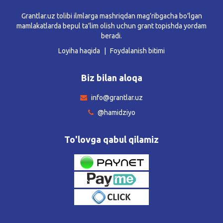
Grantlar.uz tolibi ilmlarga mashriqdan mag’ribgacha bo’lgan
mamlakatlarda bepul ta’lim olish uchun grant topishda yordam
beradi.
Loyiha haqida
Foydalanish bitimi
Biz bilan aloqa
info@grantlar.uz
@hamidziyo
To'lovga qabul qilamiz