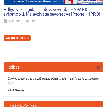
Kirish
Adliya vazirligidan tanlov: Sovrinlar – SPARK
avtomobili, Malayziyaga sayohat va iPhone 11PRO!
06.11.2019 |
3423
Davomini o'qish
Iqtibos
Qiyin fanlar yo’q, faqat hazm etilishi qiyin bo’lgan izohlargina
bor.
- A.I.Gersen
Eng ko'p o'qilgan