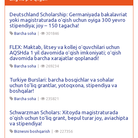
Deutschland Scholarship: Germaniyada bakalavriat
yoki magistraturada oʻqish uchun oyiga 300 yevro
stipendiya; joy – 150 tagacha!
Barcha soha
|
301846
FLEX: Maktab, litsey va kollej oʻquvchilari uchun
AQSHda 1 yil davomida oʻqish imkoniyati; oʻqish
davomida barcha xarajatlar qoplanadi!
Barcha soha
|
269234
Turkiye Burslari: barcha bosqichlar va sohalar
uchun to’liq grantlar, yotoqxona, stipendiya va
boshqalar!
Barcha soha
|
235821
Schwarzman Scholars: Xitoyda magistraturada
oʻqish uchun toʻliq grant, bepul turar joy, aviachipta
va stipendiya!
Biznesni boshqarish
|
227356