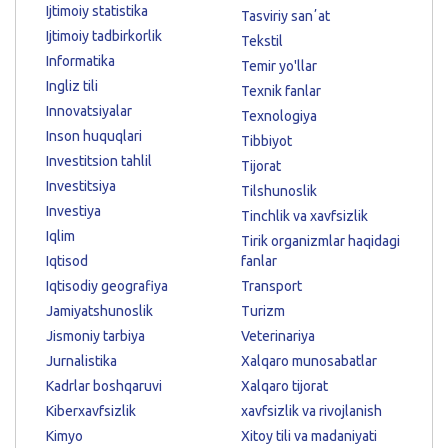
Ijtimoiy statistika
Tasviriy sanʼat
Ijtimoiy tadbirkorlik
Tekstil
Informatika
Temir yo'llar
Ingliz tili
Texnik fanlar
Innovatsiyalar
Texnologiya
Inson huquqlari
Tibbiyot
Investitsion tahlil
Tijorat
Investitsiya
Tilshunoslik
Investiya
Tinchlik va xavfsizlik
Iqlim
Tirik organizmlar haqidagi
Iqtisod
fanlar
Iqtisodiy geografiya
Transport
Jamiyatshunoslik
Turizm
Jismoniy tarbiya
Veterinariya
Jurnalistika
Xalqaro munosabatlar
Kadrlar boshqaruvi
Xalqaro tijorat
Kiberxavfsizlik
xavfsizlik va rivojlanish
Kimyo
Xitoy tili va madaniyati