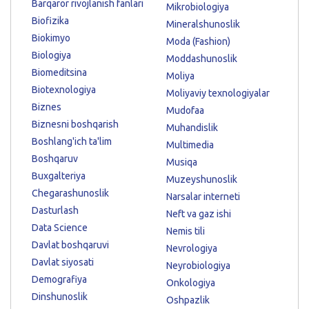
Barqaror rivojlanish fanlari
Mikrobiologiya
Biofizika
Mineralshunoslik
Biokimyo
Moda (Fashion)
Biologiya
Moddashunoslik
Biomeditsina
Moliya
Biotexnologiya
Moliyaviy texnologiyalar
Biznes
Mudofaa
Biznesni boshqarish
Muhandislik
Boshlang'ich ta'lim
Multimedia
Boshqaruv
Musiqa
Buxgalteriya
Muzeyshunoslik
Chegarashunoslik
Narsalar interneti
Dasturlash
Neft va gaz ishi
Data Science
Nemis tili
Davlat boshqaruvi
Nevrologiya
Davlat siyosati
Neyrobiologiya
Demografiya
Onkologiya
Dinshunoslik
Oshpazlik