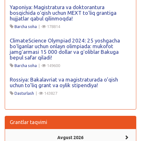
Yaponiya: Magistratura va doktorantura
bosqichida oʻqish uchun MEXT toʻliq grantiga
hujjatlar qabul qilinmoqda!
Barcha soha
|
178814
ClimateScience Olympiad 2024: 25 yoshgacha
boʻlganlar uchun onlayn olimpiada: mukofot
jamgʻarmasi 15 000 dollar va gʻoliblar Bakuga
bepul safar qiladi!
Barcha soha
|
149600
Rossiya: Bakalavriat va magistraturada o’qish
uchun to’liq grant va oylik stipendiya!
Dasturlash
|
143827
Grantlar taqvimi
Avgust 2026