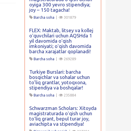
oyiga 300 yevro stipendiya;
joy – 150 tagacha!
Barcha soha
|
301879
FLEX: Maktab, litsey va kollej
oʻquvchilari uchun AQSHda 1
yil davomida oʻqish
imkoniyati; oʻqish davomida
barcha xarajatlar qoplanadi!
Barcha soha
|
269289
Turkiye Burslari: barcha
bosqichlar va sohalar uchun
to’liq grantlar, yotoqxona,
stipendiya va boshqalar!
Barcha soha
|
235884
Schwarzman Scholars: Xitoyda
magistraturada oʻqish uchun
toʻliq grant, bepul turar joy,
aviachipta va stipendiya!