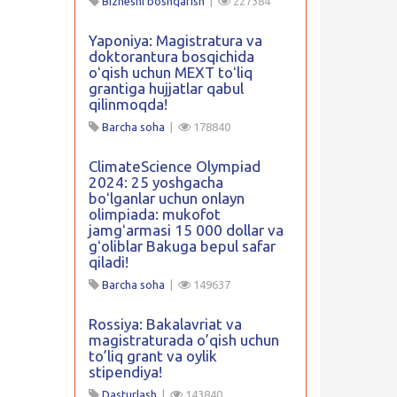
Biznesni boshqarish
|
227384
Yaponiya: Magistratura va
doktorantura bosqichida
oʻqish uchun MEXT toʻliq
grantiga hujjatlar qabul
qilinmoqda!
Barcha soha
|
178840
ClimateScience Olympiad
2024: 25 yoshgacha
boʻlganlar uchun onlayn
olimpiada: mukofot
jamgʻarmasi 15 000 dollar va
gʻoliblar Bakuga bepul safar
qiladi!
Barcha soha
|
149637
Rossiya: Bakalavriat va
magistraturada o’qish uchun
to’liq grant va oylik
stipendiya!
Dasturlash
|
143840