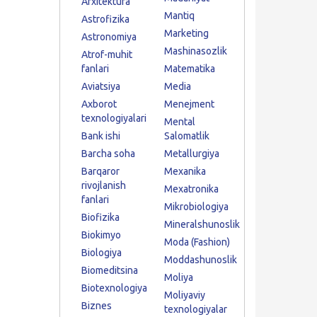
Arxitektura
Mantiq
Astrofizika
Marketing
Astronomiya
Mashinasozlik
Atrof-muhit
fanlari
Matematika
Aviatsiya
Media
Axborot
Menejment
texnologiyalari
Mental
Bank ishi
Salomatlik
Barcha soha
Metallurgiya
Barqaror
Mexanika
rivojlanish
Mexatronika
fanlari
Mikrobiologiya
Biofizika
Mineralshunoslik
Biokimyo
Moda (Fashion)
Biologiya
Moddashunoslik
Biomeditsina
Moliya
Biotexnologiya
Moliyaviy
Biznes
texnologiyalar