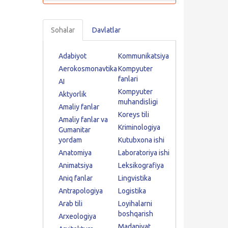
Sohalar
Davlatlar
Adabiyot
Kommunikatsiya
Aerokosmonavtika
Kompyuter
fanlari
AI
Kompyuter
Aktyorlik
muhandisligi
Amaliy fanlar
Koreys tili
Amaliy fanlar va
Kriminologiya
Gumanitar
yordam
Kutubxona ishi
Anatomiya
Laboratoriya ishi
Animatsiya
Leksikografiya
Aniq fanlar
Lingvistika
Antrapologiya
Logistika
Arab tili
Loyihalarni
boshqarish
Arxeologiya
Madaniyat