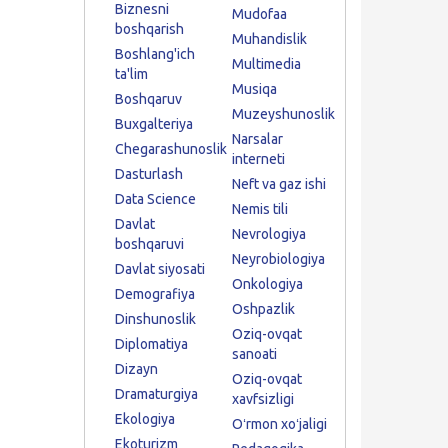
Biznesni
Mudofaa
boshqarish
Muhandislik
Boshlang'ich
Multimedia
ta'lim
Musiqa
Boshqaruv
Muzeyshunoslik
Buxgalteriya
Narsalar
Chegarashunoslik
interneti
Dasturlash
Neft va gaz ishi
Data Science
Nemis tili
Davlat
Nevrologiya
boshqaruvi
Neyrobiologiya
Davlat siyosati
Onkologiya
Demografiya
Oshpazlik
Dinshunoslik
Oziq-ovqat
Diplomatiya
sanoati
Dizayn
Oziq-ovqat
Dramaturgiya
xavfsizligi
Ekologiya
Oʻrmon xoʻjaligi
Ekoturizm