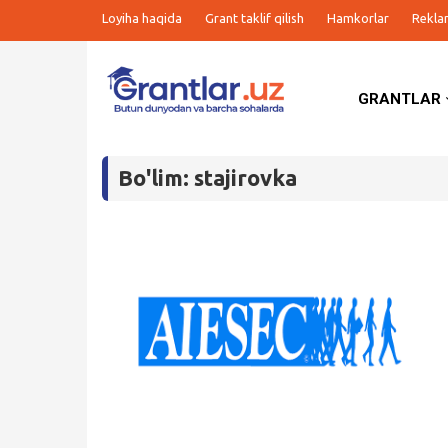
Loyiha haqida
Grant taklif qilish
Hamkorlar
Rekla
GRANTLAR
Grantlar
Bo'lim: stajirovka
Tanlovlar
Ishlar
Kurslar
Blog
Yana