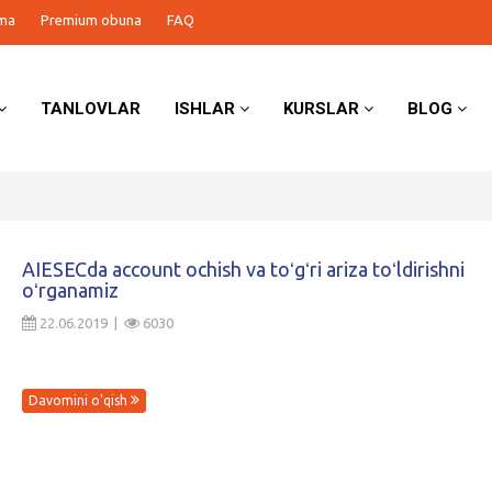
ma
Premium obuna
FAQ
TANLOVLAR
ISHLAR
KURSLAR
BLOG
AIESECda account ochish va toʻgʻri ariza toʻldirishni
oʻrganamiz
22.06.2019 |
6030
Davomini o'qish