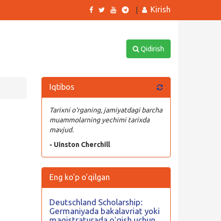
Kirish
|
Qidirish
Iqtibos
Tarixni o‘rganing, jamiyatdagi barcha
muammolarning yechimi tarixda
mavjud.
- Uinston Cherchill
Eng ko'p o'qilgan
Deutschland Scholarship:
Germaniyada bakalavriat yoki
magistraturada oʻqish uchun