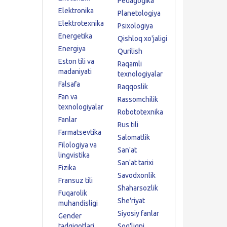
Pedagogika
Elektronika
Planetologiya
Elektrotexnika
Psixologiya
Energetika
Qishloq xo'jaligi
Energiya
Qurilish
Eston tili va
Raqamli
madaniyati
texnologiyalar
Falsafa
Raqqoslik
Fan va
Rassomchilik
texnologiyalar
Robototexnika
Fanlar
Rus tili
Farmatsevtika
Salomatlik
Filologiya va
San'at
lingvistika
San'at tarixi
Fizika
Savodxonlik
Fransuz tili
Shaharsozlik
Fuqarolik
She'riyat
muhandisligi
Siyosiy fanlar
Gender
tadqiqotlari
Sog'liqni