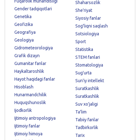
Fuqarolik muhandisligi
Shaharsozlik
Gender tadqiqotlari
She'riyat
Genetika
Siyosiy fanlar
Geofizika
Sog'liqni saqlash
Geografiya
Sotsiologiya
Geologiya
Sport
Gidrometeorologiya
Statistika
Grafik dizayn
STEM fanlari
Gumanitar fanlar
Stomatologiya
Haykaltaroshlik
Sug'urta
Hayot haqidagi fanlar
Sun'iy intellekt
Hisoblash
Suratkashlik
Hunarmandchilik
Suratkashlik
Huquqshunoslik
Suv xo'jaligi
Ijodkorlik
Ta'lim
Ijtimoiy antropologiya
Tabiiy fanlar
Ijtimoiy fanlar
Tadbirkorlik
Ijtimoiy himoya
Tarix