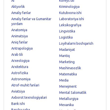
AI
Koreys tili
Aktyorlik
Kriminologiya
Amaliy fanlar
Kutubxona ishi
Amaliy fanlar va Gumanitar
Laboratoriya ishi
yordam
Leksikografiya
Anatomiya
Lingvistika
Animatsiya
Logistika
Aniq fanlar
Loyihalarni boshqarish
Antrapologiya
Madaniyat
Arab tili
Mantiq
Arxeologiya
Marketing
Arxitektura
Mashinasozlik
Astrofizika
Matematika
Astronomiya
Media
Atrof-muhit fanlari
Menejment
Aviatsiya
Mental Salomatlik
Axborot texnologiyalari
Metallurgiya
Bank ishi
Mexanika
Barcha soha