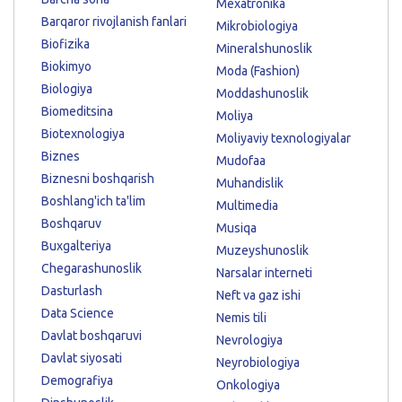
Mexatronika
Barqaror rivojlanish fanlari
Mikrobiologiya
Biofizika
Mineralshunoslik
Biokimyo
Moda (Fashion)
Biologiya
Moddashunoslik
Biomeditsina
Moliya
Biotexnologiya
Moliyaviy texnologiyalar
Biznes
Mudofaa
Biznesni boshqarish
Muhandislik
Boshlang'ich ta'lim
Multimedia
Boshqaruv
Musiqa
Buxgalteriya
Muzeyshunoslik
Chegarashunoslik
Narsalar interneti
Dasturlash
Neft va gaz ishi
Data Science
Nemis tili
Davlat boshqaruvi
Nevrologiya
Davlat siyosati
Neyrobiologiya
Demografiya
Onkologiya