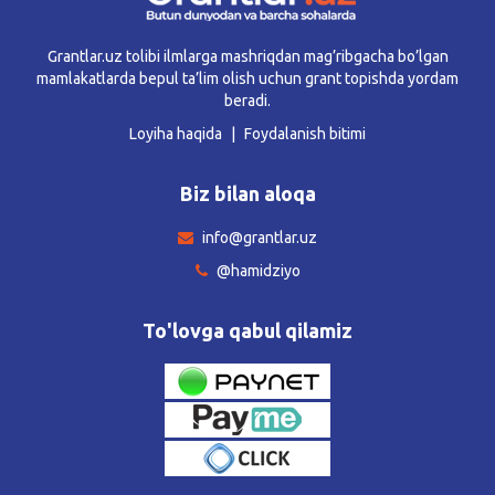
Grantlar.uz tolibi ilmlarga mashriqdan mag’ribgacha bo’lgan
mamlakatlarda bepul ta’lim olish uchun grant topishda yordam
beradi.
Loyiha haqida
Foydalanish bitimi
Biz bilan aloqa
info@grantlar.uz
@hamidziyo
To'lovga qabul qilamiz