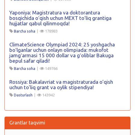
Yaponiya: Magistratura va doktorantura
bosqichida oʻqish uchun MEXT toʻliq grantiga
hujjatlar qabul qilinmoqda!
Barcha soha
|
178983
ClimateScience Olympiad 2024: 25 yoshgacha
boʻlganlar uchun onlayn olimpiada: mukofot
jamgʻarmasi 15 000 dollar va gʻoliblar Bakuga
bepul safar qiladi!
Barcha soha
|
149766
Rossiya: Bakalavriat va magistraturada o’qish
uchun to’liq grant va oylik stipendiya!
Dasturlash
|
143942
Grantlar taqvimi