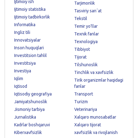
Ijtimoiy ish
Tarjimonlik
Ijtimoiy statistika
Tasviriy sanʼat
Ijtimoiy tadbirkorlik
Tekstil
Informatika
Temir yo'llar
Ingliz tili
Texnik fanlar
Innovatsiyalar
Texnologiya
Inson huquqlari
Tibbiyot
Investitsion tahlil
Tijorat
Investitsiya
Tilshunoslik
Investiya
Tinchlik va xavfsizlik
Iqlim
Tirik organizmlar haqidagi
Iqtisod
fanlar
Iqtisodiy geografiya
Transport
Jamiyatshunoslik
Turizm
Jismoniy tarbiya
Veterinariya
Jurnalistika
Xalqaro munosabatlar
Kadrlar boshqaruvi
Xalqaro tijorat
Kiberxavfsizlik
xavfsizlik va rivojlanish