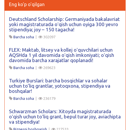
Eng ko'p o'qilgan
Deutschland Scholarship: Germaniyada bakalavriat
yoki magistraturada oʻqish uchun oyiga 300 yevro
stipendiya; joy – 150 tagacha!
Barcha soha
|
302097
FLEX: Maktab, litsey va kollej oʻquvchilari uchun
AQSHda 1 yil davomida oʻqish imkoniyati; oʻqish
davomida barcha xarajatlar qoplanadi!
Barcha soha
|
269623
Turkiye Burslari: barcha bosqichlar va sohalar
uchun to’liq grantlar, yotoqxona, stipendiya va
boshqalar!
Barcha soha
|
236179
Schwarzman Scholars: Xitoyda magistraturada
oʻqish uchun toʻliq grant, bepul turar joy, aviachipta
va stipendiya!
Biznesni boshqarish
|
227533