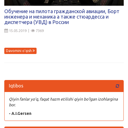
Kirish
Обучение на пилота гражданской авиации, Борт
инженера и механика а также стюардесса и
диспетчера (УВД) в России
15.05.2019 |
7369
Davomini o'qish
Iqtibos
Qiyin fanlar yo’q, faqat hazm etilishi qiyin bo’lgan izohlargina
bor.
- A.I.Gersen