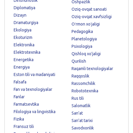
Dinshunoslik
Oshpazlik
Diplomatiya
Oziq-ovqat sanoati
Dizayn
Oziq-ovqat xavfsizligi
Dramaturgiya
Oʻrmon xoʻjaligi
Ekologiya
Pedagogika
Ekoturizm
Planetologiya
Elektronika
Psixologiya
Elektrotexnika
Qishloq xo'jaligi
Energetika
Qurilish
Energiya
Raqamli texnologiyalar
Eston tili va madaniyati
Raqqoslik
Falsafa
Rassomchilik
Fan va texnologiyalar
Robototexnika
Fanlar
Rus tili
Farmatsevtika
Salomatlik
Filologiya va lingvistika
San'at
Fizika
San'at tarixi
Fransuz tili
Savodxonlik