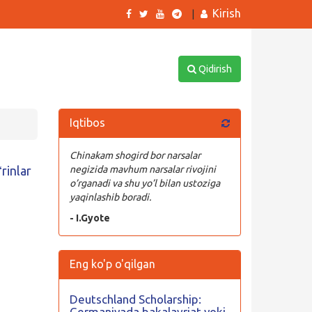
Kirish
|
Qidirish
Iqtibos
Chinakam shogird bor narsalar
rinlar
negizida mavhum narsalar rivojini
o’rganadi va shu yo’l bilan ustoziga
yaqinlashib boradi.
- I.Gyote
Eng ko'p o'qilgan
Deutschland Scholarship:
Germaniyada bakalavriat yoki