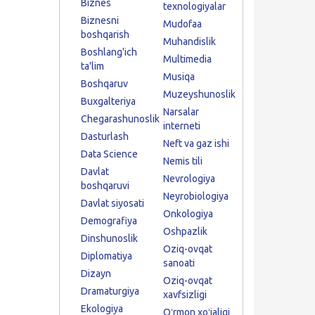
Biznes
texnologiyalar
Biznesni
Mudofaa
boshqarish
Muhandislik
Boshlang'ich
Multimedia
ta'lim
Musiqa
Boshqaruv
Muzeyshunoslik
Buxgalteriya
Narsalar
Chegarashunoslik
interneti
Dasturlash
Neft va gaz ishi
Data Science
Nemis tili
Davlat
Nevrologiya
boshqaruvi
Neyrobiologiya
Davlat siyosati
Onkologiya
Demografiya
Oshpazlik
Dinshunoslik
Oziq-ovqat
Diplomatiya
sanoati
Dizayn
Oziq-ovqat
Dramaturgiya
xavfsizligi
Ekologiya
Oʻrmon xoʻjaligi