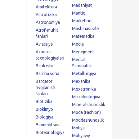
Madaniyat
Arxitektura
Mantiq
Astrofizika
Marketing
Astronomiya
Mashinasozlik
Atrof-muhit
fanlari
Matematika
Aviatsiya
Media
Axborot
Menejment
texnologiyalari
Mental
Bank ishi
Salomatlik
Barcha soha
Metallurgiya
Barqaror
Mexanika
rivojlanish
Mexatronika
fanlari
Mikrobiologiya
Biofizika
Mineralshunoslik
Biokimyo
Moda (Fashion)
Biologiya
Moddashunoslik
Biomeditsina
Moliya
Biotexnologiya
Moliyaviy