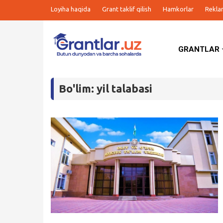
Loyiha haqida
Grant taklif qilish
Hamkorlar
Rekla
GRANTLAR
Grantlar
Bo'lim: yil talabasi
Tanlovlar
Ishlar
Kurslar
Blog
Yana