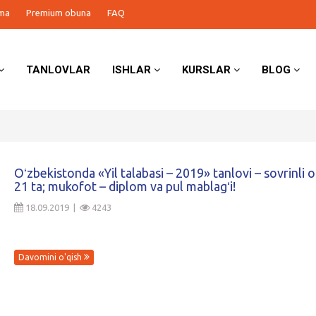
ma
Premium obuna
FAQ
TANLOVLAR
ISHLAR
KURSLAR
BLOG
Oʻzbekistonda «Yil talabasi – 2019» tanlovi – sovrinli oʻ
21 ta; mukofot – diplom va pul mablagʻi!
18.09.2019 |
4243
Davomini o'qish