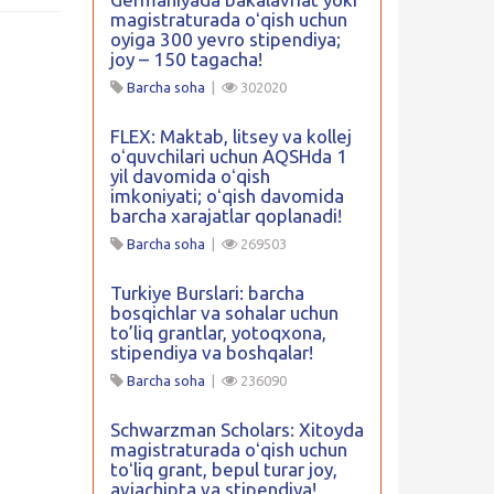
magistraturada oʻqish uchun
oyiga 300 yevro stipendiya;
joy – 150 tagacha!
Barcha soha
|
302020
FLEX: Maktab, litsey va kollej
oʻquvchilari uchun AQSHda 1
yil davomida oʻqish
imkoniyati; oʻqish davomida
barcha xarajatlar qoplanadi!
Barcha soha
|
269503
Turkiye Burslari: barcha
bosqichlar va sohalar uchun
to’liq grantlar, yotoqxona,
stipendiya va boshqalar!
Barcha soha
|
236090
Schwarzman Scholars: Xitoyda
magistraturada oʻqish uchun
toʻliq grant, bepul turar joy,
aviachipta va stipendiya!