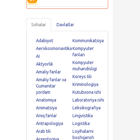
Sohalar
Davlatlar
Adabiyot
Kommunikatsiya
Aerokosmonavtika
Kompyuter
fanlari
AI
Kompyuter
Aktyorlik
muhandisligi
Amaliy fanlar
Koreys tili
Amaliy fanlar va
Kriminologiya
Gumanitar
yordam
Kutubxona ishi
Anatomiya
Laboratoriya ishi
Animatsiya
Leksikografiya
Aniq fanlar
Lingvistika
Antrapologiya
Logistika
Arab tili
Loyihalarni
boshqarish
Arxeologiya