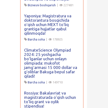
Biznesni boshqarish
|
227481
Yaponiya: Magistratura va
doktorantura bosqichida
oʻqish uchun MEXT toʻliq
grantiga hujjatlar qabul
qilinmoqda!
Barcha soha
|
178925
ClimateScience Olympiad
2024: 25 yoshgacha
boʻlganlar uchun onlayn
olimpiada: mukofot
jamgʻarmasi 15 000 dollar va
gʻoliblar Bakuga bepul safar
qiladi!
Barcha soha
|
149710
Rossiya: Bakalavriat va
magistraturada o’qish uchun
to’liq grant va oylik
stipendiya!