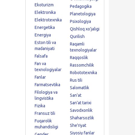
Ekoturizm
Pedagogika
Elektronika
Planetologiya
Elektrotexnika
Psixologiya
Energetika
Qishloq xo'jaligi
Energiya
Qurilish
Eston tili va
Raqamli
madaniyati
texnologiyalar
Falsafa
Raqqoslik
Fan va
Rassomchilik
texnologiyalar
Robototexnika
Fanlar
Rus tili
Farmatsevtika
Salomatlik
Filologiya va
San'at
lingvistika
San'at tarixi
Fizika
Savodxonlik
Fransuz tili
Shaharsozlik
Fuqarolik
She'riyat
muhandisligi
Siyosiy fanlar
Gender