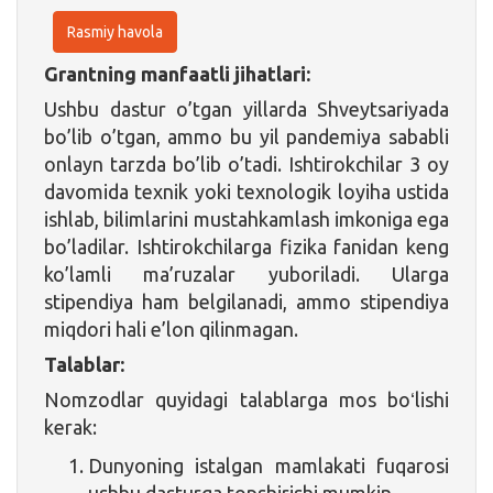
Rasmiy havola
Grantning manfaatli jihatlari:
Ushbu dastur o’tgan yillarda Shveytsariyada
bo’lib o’tgan, ammo bu yil pandemiya sababli
onlayn tarzda bo’lib o’tadi. Ishtirokchilar 3 oy
davomida texnik yoki texnologik loyiha ustida
ishlab, bilimlarini mustahkamlash imkoniga ega
bo’ladilar. Ishtirokchilarga fizika fanidan keng
ko’lamli ma’ruzalar yuboriladi. Ularga
stipendiya ham belgilanadi, ammo stipendiya
miqdori hali e’lon qilinmagan.
Talablar:
Nomzodlar quyidagi talablarga mos boʻlishi
kerak:
Dunyoning istalgan mamlakati fuqarosi
ushbu dasturga topshirishi mumkin.