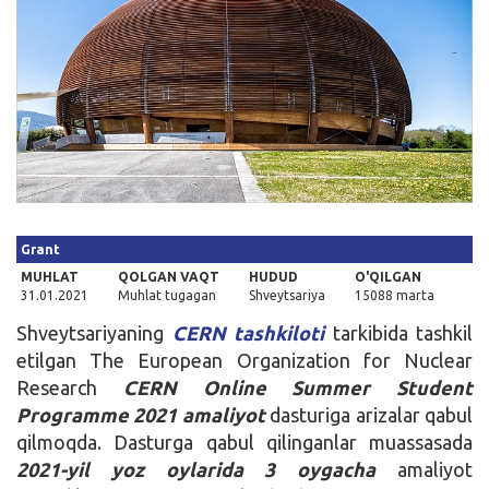
Kirish
Grant
MUHLAT
QOLGAN VAQT
HUDUD
O'QILGAN
31.01.2021
Muhlat tugagan
Shveytsariya
15088 marta
Shveytsariyaning
CERN tashkiloti
tarkibida tashkil
etilgan The European Organization for Nuclear
Research
CERN Online Summer Student
Programme 2021 amaliyot
dasturiga arizalar qabul
qilmoqda. Dasturga qabul qilinganlar muassasada
2021-yil yoz oylarida 3 oygacha
amaliyot