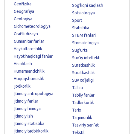
Geofizika
Sog'liqni saqlash
Geografiya
Sotsiologiya
Geologiya
Sport
Gidrometeorologiya
Statistika
Grafik dizayn
STEM fanlari
Gumanitar fanlar
Stomatologiya
Haykaltaroshlik
Sug'urta
Hayot haqidagi fanlar
Sun'iy intellekt
Hisoblash
Suratkashlik
Hunarmandchilik
Suratkashlik
Huquqshunoslik
Suv xo'jaligi
Ijodkorlik
Ta'lim
Ijtimoiy antropologiya
Tabiiy fanlar
Ijtimoiy fanlar
Tadbirkorlik
Ijtimoiy himoya
Tarix
Ijtimoiy ish
Tarjimonlik
Ijtimoiy statistika
Tasviriy sanʼat
Ijtimoiy tadbirkorlik
Tekstil