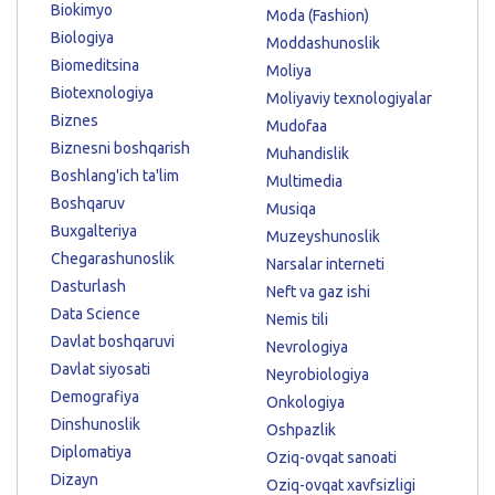
Biokimyo
Moda (Fashion)
Biologiya
Moddashunoslik
Biomeditsina
Moliya
Biotexnologiya
Moliyaviy texnologiyalar
Biznes
Mudofaa
Biznesni boshqarish
Muhandislik
Boshlang'ich ta'lim
Multimedia
Boshqaruv
Musiqa
Buxgalteriya
Muzeyshunoslik
Chegarashunoslik
Narsalar interneti
Dasturlash
Neft va gaz ishi
Data Science
Nemis tili
Davlat boshqaruvi
Nevrologiya
Davlat siyosati
Neyrobiologiya
Demografiya
Onkologiya
Dinshunoslik
Oshpazlik
Diplomatiya
Oziq-ovqat sanoati
Dizayn
Oziq-ovqat xavfsizligi