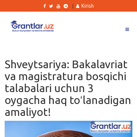
Kirish
|
Grantlar
Tanlovlar
Shveytsariya: Bakalavriat
Ishlar
va magistratura bosqichi
Kurslar
talabalari uchun 3
Blog
oygacha haq toʻlanadigan
Yana
amaliyot!
Qidirish