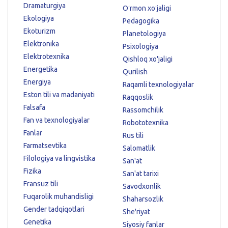
Dramaturgiya
Oʻrmon xoʻjaligi
Ekologiya
Pedagogika
Ekoturizm
Planetologiya
Elektronika
Psixologiya
Elektrotexnika
Qishloq xo'jaligi
Energetika
Qurilish
Energiya
Raqamli texnologiyalar
Eston tili va madaniyati
Raqqoslik
Falsafa
Rassomchilik
Fan va texnologiyalar
Robototexnika
Fanlar
Rus tili
Farmatsevtika
Salomatlik
Filologiya va lingvistika
San'at
Fizika
San'at tarixi
Fransuz tili
Savodxonlik
Fuqarolik muhandisligi
Shaharsozlik
Gender tadqiqotlari
She'riyat
Genetika
Siyosiy fanlar