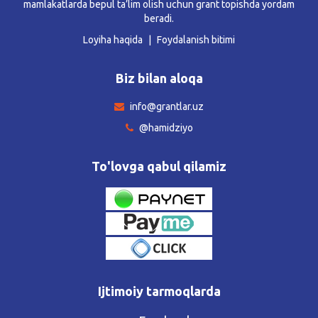
mamlakatlarda bepul ta’lim olish uchun grant topishda yordam
beradi.
Loyiha haqida
Foydalanish bitimi
Biz bilan aloqa
info@grantlar.uz
@hamidziyo
To'lovga qabul qilamiz
Ijtimoiy tarmoqlarda