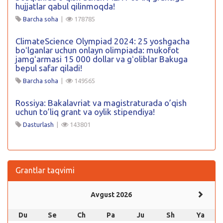
hujjatlar qabul qilinmoqda!
Barcha soha
|
178785
ClimateScience Olympiad 2024: 25 yoshgacha
boʻlganlar uchun onlayn olimpiada: mukofot
jamgʻarmasi 15 000 dollar va gʻoliblar Bakuga
bepul safar qiladi!
Barcha soha
|
149565
Rossiya: Bakalavriat va magistraturada o’qish
uchun to’liq grant va oylik stipendiya!
Dasturlash
|
143801
Grantlar taqvimi
Avgust 2026
Du
Se
Ch
Pa
Ju
Sh
Ya