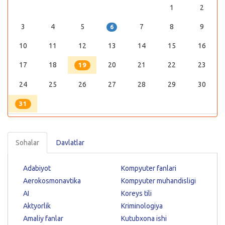
1
2
3
4
5
7
8
9
6
10
11
12
13
14
15
16
17
18
20
21
22
23
19
24
25
26
27
28
29
30
31
Sohalar
Davlatlar
Adabiyot
Kompyuter fanlari
Aerokosmonavtika
Kompyuter muhandisligi
AI
Koreys tili
Aktyorlik
Kriminologiya
Amaliy fanlar
Kutubxona ishi