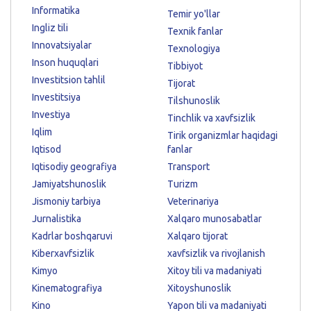
Informatika
Temir yo'llar
Ingliz tili
Texnik fanlar
Innovatsiyalar
Texnologiya
Inson huquqlari
Tibbiyot
Investitsion tahlil
Tijorat
Investitsiya
Tilshunoslik
Investiya
Tinchlik va xavfsizlik
Iqlim
Tirik organizmlar haqidagi
Iqtisod
fanlar
Iqtisodiy geografiya
Transport
Jamiyatshunoslik
Turizm
Jismoniy tarbiya
Veterinariya
Jurnalistika
Xalqaro munosabatlar
Kadrlar boshqaruvi
Xalqaro tijorat
Kiberxavfsizlik
xavfsizlik va rivojlanish
Kimyo
Xitoy tili va madaniyati
Kinematografiya
Xitoyshunoslik
Kino
Yapon tili va madaniyati