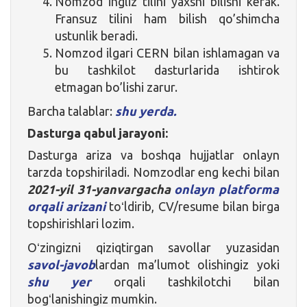
Nomzod ingliz tilini yaxshi bilishi kerak.
Fransuz tilini ham bilish qo’shimcha
ustunlik beradi.
Nomzod ilgari CERN bilan ishlamagan va
bu tashkilot dasturlarida ishtirok
etmagan bo’lishi zarur.
Barcha talablar:
shu yerda.
Dasturga qabul jarayoni:
Dasturga ariza va boshqa hujjatlar onlayn
tarzda topshiriladi. Nomzodlar eng kechi bilan
2021-yil 31-yanvargacha
onlayn platforma
orqali arizani
toʻldirib, CV/resume bilan birga
topshirishlari lozim.
Oʻzingizni qiziqtirgan savollar yuzasidan
savol-javob
lardan ma’lumot olishingiz yoki
shu yer
orqali tashkilotchi bilan
bogʻlanishingiz mumkin.