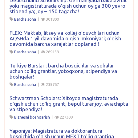
Deutschland Scholarship: Germaniyada bakalavriat
yoki magistraturada oʻqish uchun oyiga 300 yevro
stipendiya; joy – 150 tagacha!
Barcha soha
|
301800
FLEX: Maktab, litsey va kollej oʻquvchilari uchun
AQSHda 1 yil davomida oʻqish imkoniyati; oʻqish
davomida barcha xarajatlar qoplanadi!
Barcha soha
|
269159
Turkiye Burslari: barcha bosqichlar va sohalar
uchun to’liq grantlar, yotoqxona, stipendiya va
boshqalar!
Barcha soha
|
235767
Schwarzman Scholars: Xitoyda magistraturada
oʻqish uchun toʻliq grant, bepul turar joy, aviachipta
va stipendiya!
Biznesni boshqarish
|
227309
Yaponiya: Magistratura va doktorantura
bosqichida oʻqish uchun MEXT toʻliq grantiga