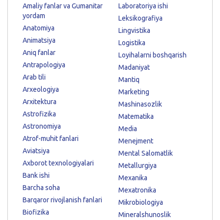
Amaliy fanlar va Gumanitar
Laboratoriya ishi
yordam
Leksikografiya
Anatomiya
Lingvistika
Animatsiya
Logistika
Aniq fanlar
Loyihalarni boshqarish
Antrapologiya
Madaniyat
Arab tili
Mantiq
Arxeologiya
Marketing
Arxitektura
Mashinasozlik
Astrofizika
Matematika
Astronomiya
Media
Atrof-muhit fanlari
Menejment
Aviatsiya
Mental Salomatlik
Axborot texnologiyalari
Metallurgiya
Bank ishi
Mexanika
Barcha soha
Mexatronika
Barqaror rivojlanish fanlari
Mikrobiologiya
Biofizika
Mineralshunoslik