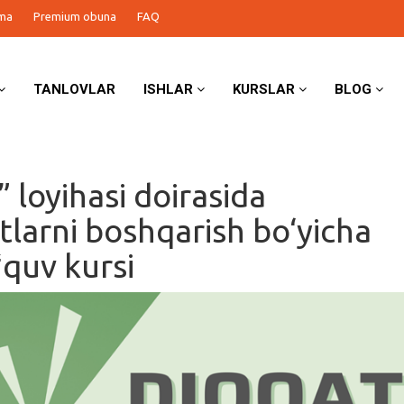
ma
Premium obuna
FAQ
TANLOVLAR
ISHLAR
KURSLAR
BLOG
 loyihasi doirasida
tlarni boshqarish bo‘yicha
ʻquv kursi