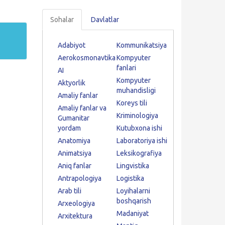
Sohalar
Davlatlar
Adabiyot
Kommunikatsiya
Aerokosmonavtika
Kompyuter
fanlari
AI
Kompyuter
Aktyorlik
muhandisligi
Amaliy fanlar
Koreys tili
Amaliy fanlar va
Kriminologiya
Gumanitar
yordam
Kutubxona ishi
Anatomiya
Laboratoriya ishi
Animatsiya
Leksikografiya
Aniq fanlar
Lingvistika
Antrapologiya
Logistika
Arab tili
Loyihalarni
boshqarish
Arxeologiya
Madaniyat
Arxitektura