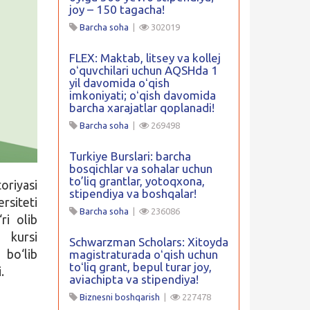
joy – 150 tagacha!
Barcha soha
|
302019
FLEX: Maktab, litsey va kollej
oʻquvchilari uchun AQSHda 1
yil davomida oʻqish
imkoniyati; oʻqish davomida
barcha xarajatlar qoplanadi!
Barcha soha
|
269498
Turkiye Burslari: barcha
bosqichlar va sohalar uchun
to’liq grantlar, yotoqxona,
oriyasi
stipendiya va boshqalar!
siteti
Barcha soha
|
236086
ri olib
 kursi
Schwarzman Scholars: Xitoyda
bo‘lib
magistraturada oʻqish uchun
toʻliq grant, bepul turar joy,
.
aviachipta va stipendiya!
Biznesni boshqarish
|
227478