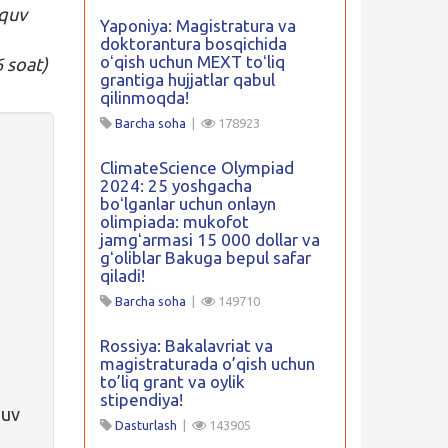
‘quv
Yaponiya: Magistratura va
doktorantura bosqichida
oʻqish uchun MEXT toʻliq
6 soat)
grantiga hujjatlar qabul
qilinmoqda!
Barcha soha
|
178923
ClimateScience Olympiad
2024: 25 yoshgacha
boʻlganlar uchun onlayn
olimpiada: mukofot
jamgʻarmasi 15 000 dollar va
gʻoliblar Bakuga bepul safar
qiladi!
Barcha soha
|
149710
Rossiya: Bakalavriat va
magistraturada o’qish uchun
to’liq grant va oylik
stipendiya!
quv
Dasturlash
|
143905