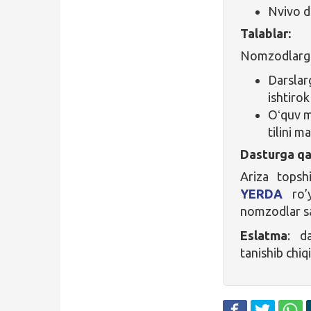
Nvivo da
Talablar:
Nomzodlarga 
Darslar
ishtiro
Oʻquv ma
tilini m
Dasturga qa
Ariza tops
YERDA
ro’
nomzodlar sa
Eslatma
: d
tanishib chiq