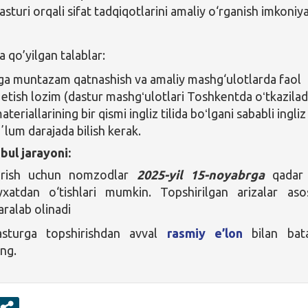
sturi orqali sifat tadqiqotlarini amaliy o‘rganish imkoniya
qo’yilgan talablar:
ga muntazam qatnashish va amaliy mashg‘ulotlarda faol
k etish lozim (dastur mashgʻulotlari Toshkentda oʻtkaziladi
teriallarining bir qismi ingliz tilida boʻlgani sababli ingliz
aʼlum darajada bilish kerak.
bul jarayoni:
hirish uchun nomzodlar
2025-yil 15-noyabrga
qada
yxatdan o‘tishlari mumkin. Topshirilgan arizalar aso
ralab olinadi
asturga topshirishdan avval
rasmiy e’lon
bilan bata
ing.