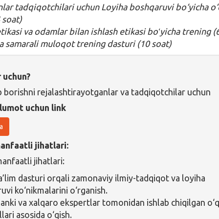
anlar tadqiqotchilari uchun Loyiha boshqaruvi bo‘yicha o
 soat)
ikasi va odamlar bilan ishlash etikasi boʻyicha trening (
 samarali muloqot trening dasturi (10 soat)
r uchun?
b borishni rejalashtirayotganlar va tadqiqotchilar uchun
lumot uchun link
a
nfaatli jihatlari:
nfaatli jihatlari:
a’lim dasturi orqali zamonaviy ilmiy-tadqiqot va loyiha
uvi ko‘nikmalarini o‘rganish.
anki va xalqaro ekspertlar tomonidan ishlab chiqilgan o‘
lari asosida o‘qish.