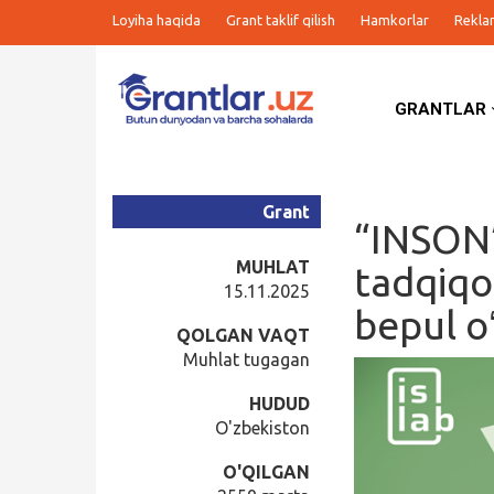
Loyiha haqida
Grant taklif qilish
Hamkorlar
Rekla
GRANTLAR
Grantlar
Tanlovlar
Grant
“INSON”
Ishlar
MUHLAT
tadqiqo
15.11.2025
bepul o
Kurslar
QOLGAN VAQT
Muhlat tugagan
Blog
HUDUD
O'zbekiston
Yana
O'QILGAN