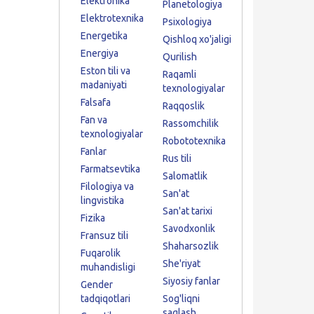
Elektronika
Planetologiya
Elektrotexnika
Psixologiya
Energetika
Qishloq xo'jaligi
Energiya
Qurilish
Eston tili va
Raqamli
madaniyati
texnologiyalar
Falsafa
Raqqoslik
Fan va
Rassomchilik
texnologiyalar
Robototexnika
Fanlar
Rus tili
Farmatsevtika
Salomatlik
Filologiya va
San'at
lingvistika
San'at tarixi
Fizika
Savodxonlik
Fransuz tili
Shaharsozlik
Fuqarolik
She'riyat
muhandisligi
Siyosiy fanlar
Gender
tadqiqotlari
Sog'liqni
saqlash