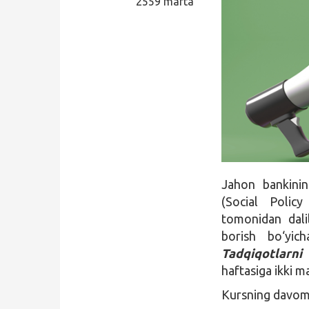
2559 marta
Qidirish
Kirish
Jahon bankin
(Social Polic
tomonidan dalil
borish bo‘yi
Tadqiqotlarn
haftasiga ikki m
Kursning davomi