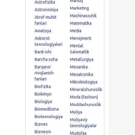
Mantiq
Astrofizika
Marketing
Astronomiya
Mashinasozlik
Atrof-muhit
fanlari
Matematika
Aviatsiya
Media
Axborot
Menejment
texnologiyalari
Mental
Bank ishi
Salomatlik
Barcha soha
Metallurgiya
Barqaror
Mexanika
rivojlanish
Mexatronika
fanlari
Mikrobiologiya
Biofizika
Mineralshunoslik
Biokimyo
Moda (Fashion)
Biologiya
Moddashunoslik
Biomeditsina
Moliya
Biotexnologiya
Moliyaviy
Biznes
texnologiyalar
Biznesni
Mudofaa