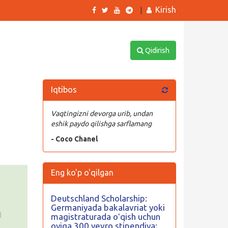
Kirish
|
Qidirish
Iqtibos
Vaqtingizni devorga urib, undan
eshik paydo qilishga sarflamang
- Coco Chanel
Eng ko'p o'qilgan
Deutschland Scholarship:
Germaniyada bakalavriat yoki
magistraturada oʻqish uchun
oyiga 300 yevro stipendiya;