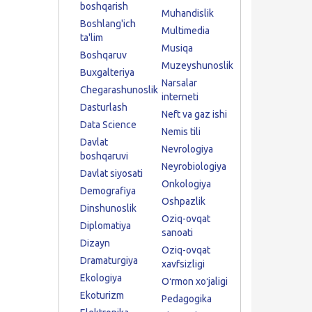
boshqarish
Muhandislik
Boshlang'ich
Multimedia
ta'lim
Musiqa
Boshqaruv
Muzeyshunoslik
Buxgalteriya
Narsalar
Chegarashunoslik
interneti
Dasturlash
Neft va gaz ishi
Data Science
Nemis tili
Davlat
Nevrologiya
boshqaruvi
Neyrobiologiya
Davlat siyosati
Onkologiya
Demografiya
Oshpazlik
Dinshunoslik
Oziq-ovqat
Diplomatiya
sanoati
Dizayn
Oziq-ovqat
Dramaturgiya
xavfsizligi
Ekologiya
Oʻrmon xoʻjaligi
Ekoturizm
Pedagogika