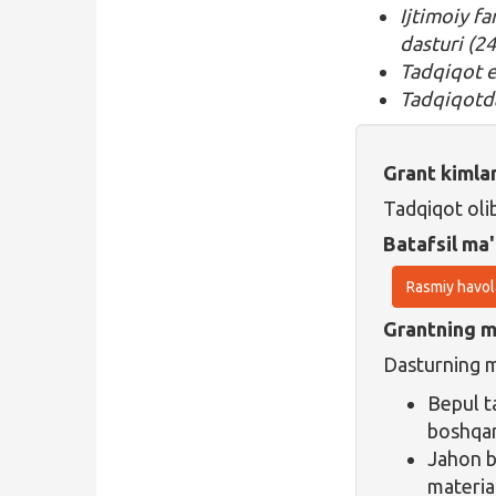
Ijtimoiy f
dasturi (24
Tadqiqot et
Tadqiqotda
Grant kimla
Tadqiqot oli
Batafsil ma'
Rasmiy havol
Grantning ma
Dasturning ma
Bepul t
boshqar
Jahon b
material