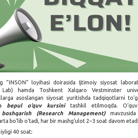
ing
“INSON” loyihasi doirasida Ijtimoiy siyosat laborat
y Lab) hamda Toshkent Xalqaro Vestminster univer
larga asoslangan siyosat yuritishda tadqiqotlarni to‘g‘
cha
bepul o‘quv kursini
tashkil etilmoqda. O‘quv
i boshqarish (Research Management)
mavzusida 
arta bo‘lib o‘tadi, har bir mashg‘ulot 2–3 soat davom etadi
yligi 40 soat: