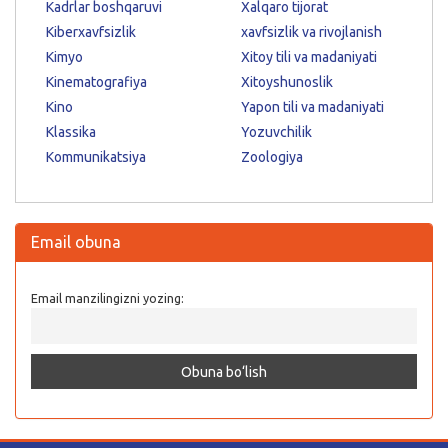
Kadrlar boshqaruvi
Xalqaro tijorat
Kiberxavfsizlik
xavfsizlik va rivojlanish
Kimyo
Xitoy tili va madaniyati
Kinematografiya
Xitoyshunoslik
Kino
Yapon tili va madaniyati
Klassika
Yozuvchilik
Kommunikatsiya
Zoologiya
Email obuna
Email manzilingizni yozing: