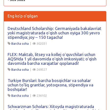
Eng ko'p o'qilgan
Deutschland Scholarship: Germaniyada bakalavriat
yoki magistraturada oʻqish uchun oyiga 300 yevro
stipendiya; joy – 150 tagacha!
Barcha soha
|
302031
FLEX: Maktab, litsey va kollej oʻquvchilari uchun
AQSHda 1 yil davomida oʻqish imkoniyati; oʻqish
davomida barcha xarajatlar qoplanadi!
Barcha soha
|
269527
Turkiye Burslari: barcha bosqichlar va sohalar
uchun to’liq grantlar, yotoqxona, stipendiya va
boshqalar!
Barcha soha
|
236102
Schwarzman Scholars: Xitoyda magistraturada