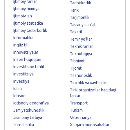
Ijtimoiy fanlar
Tadbirkorlik
Ijtimoiy himoya
Tarix
Ijtimoiy ish
Tarjimonlik
Ijtimoiy statistika
Tasviriy sanʼat
Ijtimoiy tadbirkorlik
Tekstil
Informatika
Temir yo'llar
Ingliz tili
Texnik fanlar
Innovatsiyalar
Texnologiya
Inson huquqlari
Tibbiyot
Investitsion tahlil
Tijorat
Investitsiya
Tilshunoslik
Investiya
Tinchlik va xavfsizlik
Iqlim
Tirik organizmlar haqidagi
Iqtisod
fanlar
Iqtisodiy geografiya
Transport
Jamiyatshunoslik
Turizm
Jismoniy tarbiya
Veterinariya
Jurnalistika
Xalqaro munosabatlar