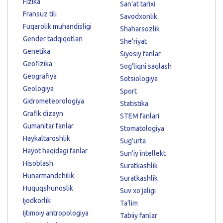
Fizika
San'at tarixi
Fransuz tili
Savodxonlik
Fuqarolik muhandisligi
Shaharsozlik
Gender tadqiqotlari
She'riyat
Genetika
Siyosiy fanlar
Geofizika
Sog'liqni saqlash
Geografiya
Sotsiologiya
Geologiya
Sport
Gidrometeorologiya
Statistika
Grafik dizayn
STEM fanlari
Gumanitar fanlar
Stomatologiya
Haykaltaroshlik
Sug'urta
Hayot haqidagi fanlar
Sun'iy intellekt
Hisoblash
Suratkashlik
Hunarmandchilik
Suratkashlik
Huquqshunoslik
Suv xo'jaligi
Ijodkorlik
Ta'lim
Ijtimoiy antropologiya
Tabiiy fanlar