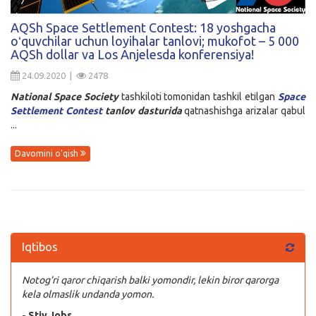
Kirish
AQSh Space Settlement Contest: 18 yoshgacha
oʻquvchilar uchun loyihalar tanlovi; mukofot – 5 000
AQSh dollar va Los Anjelesda konferensiya!
24.09.2020 |
2478
National Space Society
tashkiloti tomonidan tashkil etilgan
Space
Settlement Contest
tanlov
dasturida
qatnashishga arizalar qabul
...
Davomini o'qish
Iqtibos
Notog’ri qaror chiqarish balki yomondir, lekin biror qarorga
kela olmaslik undanda yomon.
- Stiv Jobs