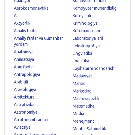
Adabiyot
Kompyuter fanlari
Aerokosmonavtika
Kompyuter muhandisligi
AI
Koreys tili
Aktyorlik
Kriminologiya
Amaliy fanlar
Kutubxona ishi
Amaliy fanlar va Gumanitar
Laboratoriya ishi
yordam
Leksikografiya
Anatomiya
Lingvistika
Animatsiya
Logistika
Aniq fanlar
Loyihalarni boshqarish
Antrapologiya
Madaniyat
Arab tili
Mantiq
Arxeologiya
Marketing
Arxitektura
Mashinasozlik
Astrofizika
Matematika
Astronomiya
Media
Atrof-muhit fanlari
Menejment
Aviatsiya
Mental Salomatlik
Axborot texnologiyalari