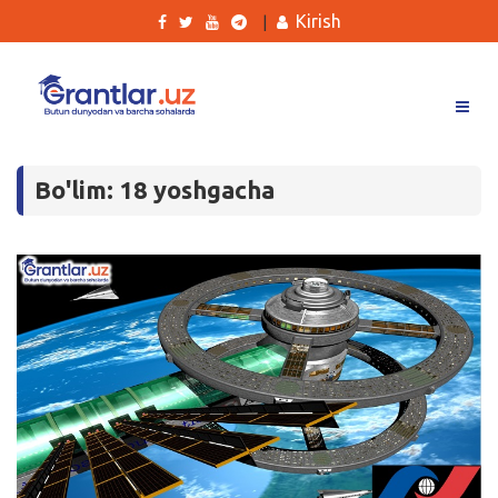
Kirish
|
Grantlar
Bo'lim: 18 yoshgacha
Tanlovlar
Ishlar
Kurslar
Blog
Yana
Qidirish