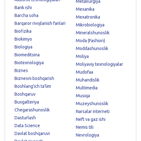
Metallurgiya
Bank ishi
Mexanika
Barcha soha
Mexatronika
Barqaror rivojlanish fanlari
Mikrobiologiya
Biofizika
Mineralshunoslik
Biokimyo
Moda (Fashion)
Biologiya
Moddashunoslik
Biomeditsina
Moliya
Biotexnologiya
Moliyaviy texnologiyalar
Biznes
Mudofaa
Biznesni boshqarish
Muhandislik
Boshlang'ich ta'lim
Multimedia
Boshqaruv
Musiqa
Buxgalteriya
Muzeyshunoslik
Chegarashunoslik
Narsalar interneti
Dasturlash
Neft va gaz ishi
Data Science
Nemis tili
Davlat boshqaruvi
Nevrologiya