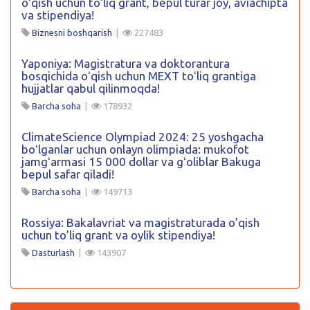
oʻqish uchun toʻliq grant, bepul turar joy, aviachipta
va stipendiya!
Biznesni boshqarish
|
227483
Yaponiya: Magistratura va doktorantura
bosqichida oʻqish uchun MEXT toʻliq grantiga
hujjatlar qabul qilinmoqda!
Barcha soha
|
178932
ClimateScience Olympiad 2024: 25 yoshgacha
boʻlganlar uchun onlayn olimpiada: mukofot
jamgʻarmasi 15 000 dollar va gʻoliblar Bakuga
bepul safar qiladi!
Barcha soha
|
149713
Rossiya: Bakalavriat va magistraturada o’qish
uchun to’liq grant va oylik stipendiya!
Dasturlash
|
143907