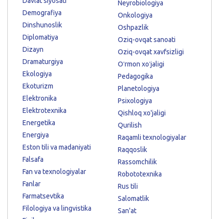
Davlat siyosati
Neyrobiologiya
Demografiya
Onkologiya
Dinshunoslik
Oshpazlik
Diplomatiya
Oziq-ovqat sanoati
Dizayn
Oziq-ovqat xavfsizligi
Dramaturgiya
Oʻrmon xoʻjaligi
Ekologiya
Pedagogika
Ekoturizm
Planetologiya
Elektronika
Psixologiya
Elektrotexnika
Qishloq xo'jaligi
Energetika
Qurilish
Energiya
Raqamli texnologiyalar
Eston tili va madaniyati
Raqqoslik
Falsafa
Rassomchilik
Fan va texnologiyalar
Robototexnika
Fanlar
Rus tili
Farmatsevtika
Salomatlik
Filologiya va lingvistika
San'at