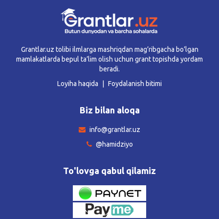
Grantlar.uz tolibi ilmlarga mashriqdan mag’ribgacha bo’lgan
mamlakatlarda bepul ta’lim olish uchun grant topishda yordam
beradi.
Loyiha haqida
Foydalanish bitimi
Biz bilan aloqa
info@grantlar.uz
@hamidziyo
To'lovga qabul qilamiz