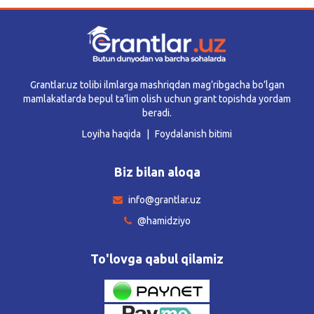
Grantlar.uz tolibi ilmlarga mashriqdan mag’ribgacha bo’lgan
mamlakatlarda bepul ta’lim olish uchun grant topishda yordam
beradi.
Loyiha haqida
Foydalanish bitimi
Biz bilan aloqa
info@grantlar.uz
@hamidziyo
To'lovga qabul qilamiz