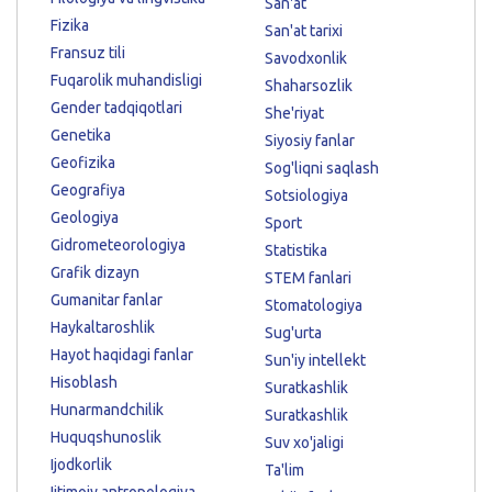
San'at
Fizika
San'at tarixi
Fransuz tili
Savodxonlik
Fuqarolik muhandisligi
Shaharsozlik
Gender tadqiqotlari
She'riyat
Genetika
Siyosiy fanlar
Geofizika
Sog'liqni saqlash
Geografiya
Sotsiologiya
Geologiya
Sport
Gidrometeorologiya
Statistika
Grafik dizayn
STEM fanlari
Gumanitar fanlar
Stomatologiya
Haykaltaroshlik
Sug'urta
Hayot haqidagi fanlar
Sun'iy intellekt
Hisoblash
Suratkashlik
Hunarmandchilik
Suratkashlik
Huquqshunoslik
Suv xo'jaligi
Ijodkorlik
Ta'lim