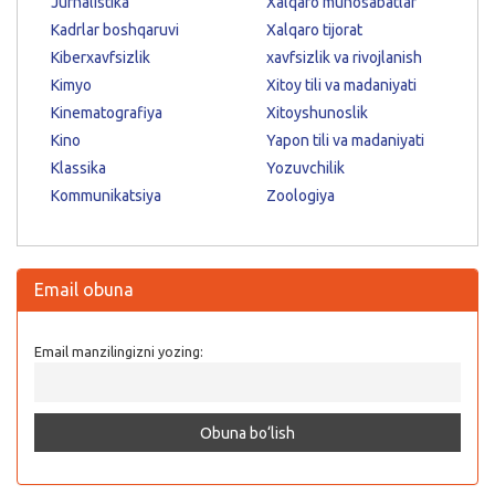
Jurnalistika
Xalqaro munosabatlar
Kadrlar boshqaruvi
Xalqaro tijorat
Kiberxavfsizlik
xavfsizlik va rivojlanish
Kimyo
Xitoy tili va madaniyati
Kinematografiya
Xitoyshunoslik
Kino
Yapon tili va madaniyati
Klassika
Yozuvchilik
Kommunikatsiya
Zoologiya
Email obuna
Email manzilingizni yozing: