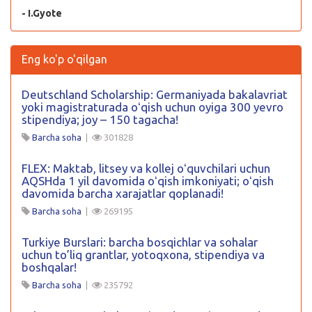
- I.Gyote
Eng ko'p o'qilgan
Deutschland Scholarship: Germaniyada bakalavriat
yoki magistraturada oʻqish uchun oyiga 300 yevro
stipendiya; joy – 150 tagacha!
Barcha soha
|
301828
FLEX: Maktab, litsey va kollej oʻquvchilari uchun
AQSHda 1 yil davomida oʻqish imkoniyati; oʻqish
davomida barcha xarajatlar qoplanadi!
Barcha soha
|
269195
Turkiye Burslari: barcha bosqichlar va sohalar
uchun to’liq grantlar, yotoqxona, stipendiya va
boshqalar!
Barcha soha
|
235792