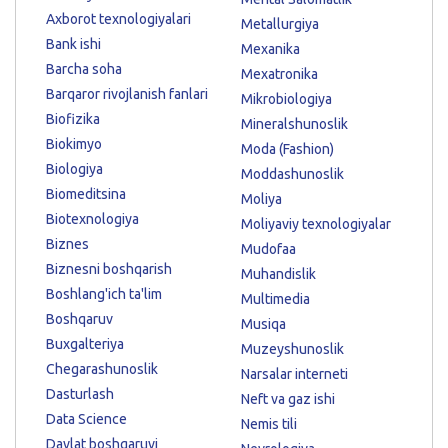
Axborot texnologiyalari
Metallurgiya
Bank ishi
Mexanika
Barcha soha
Mexatronika
Barqaror rivojlanish fanlari
Mikrobiologiya
Biofizika
Mineralshunoslik
Biokimyo
Moda (Fashion)
Biologiya
Moddashunoslik
Biomeditsina
Moliya
Biotexnologiya
Moliyaviy texnologiyalar
Biznes
Mudofaa
Biznesni boshqarish
Muhandislik
Boshlang'ich ta'lim
Multimedia
Boshqaruv
Musiqa
Buxgalteriya
Muzeyshunoslik
Chegarashunoslik
Narsalar interneti
Dasturlash
Neft va gaz ishi
Data Science
Nemis tili
Davlat boshqaruvi