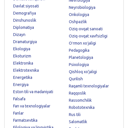
Nevrologiya
Davlat siyosati
Neyrobiologiya
Demografiya
Onkologiya
Dinshunoslik
Oshpazlik
Diplomatiya
Oziq-ovqat sanoati
Dizayn
Oziq-ovqat xavfsizligi
Dramaturgiya
Oʻrmon xoʻjaligi
Ekologiya
Pedagogika
Ekoturizm
Planetologiya
Elektronika
Psixologiya
Elektrotexnika
Qishloq xo'jaligi
Energetika
Qurilish
Energiya
Raqamli texnologiyalar
Eston tili va madaniyati
Raqqoslik
Falsafa
Rassomchilik
Fan va texnologiyalar
Robototexnika
Fanlar
Rus tili
Farmatsevtika
Salomatlik
Filologiya va lingvistika