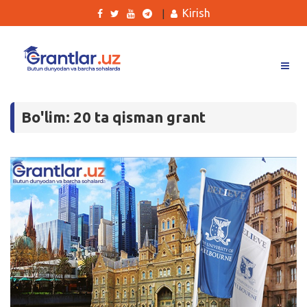
Kirish
|
Grantlar
Bo'lim: 20 ta qisman grant
Tanlovlar
Ishlar
Kurslar
Blog
Yana
Qidirish