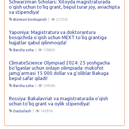
Schwarzman Scholars: Xitoyda magistraturada
oʻqish uchun toʻliq grant, bepul turar joy, aviachipta
va stipendiya!
Biznesni boshqarish
|
227345
Yaponiya: Magistratura va doktorantura
bosqichida oʻqish uchun MEXT toʻliq grantiga
hujjatlar qabul qilinmoqda!
Barcha soha
|
178803
ClimateScience Olympiad 2024: 25 yoshgacha
boʻlganlar uchun onlayn olimpiada: mukofot
jamgʻarmasi 15 000 dollar va gʻoliblar Bakuga
bepul safar qiladi!
Barcha soha
|
149586
Rossiya: Bakalavriat va magistraturada o’qish
uchun to’liq grant va oylik stipendiya!
Dasturlash
|
143818