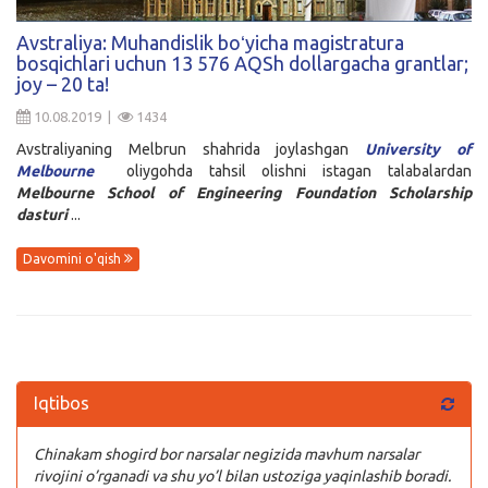
Kirish
Avstraliya: Muhandislik boʻyicha magistratura
bosqichlari uchun 13 576 AQSh dollargacha grantlar;
joy – 20 ta!
10.08.2019 |
1434
Avstraliyaning Melbrun shahrida joylashgan
University of
Melbourne
oliygohda tahsil olishni istagan talabalardan
Melbourne School of Engineering Foundation Scholarship
dasturi
...
Davomini o'qish
Iqtibos
Chinakam shogird bor narsalar negizida mavhum narsalar
rivojini o’rganadi va shu yo’l bilan ustoziga yaqinlashib boradi.