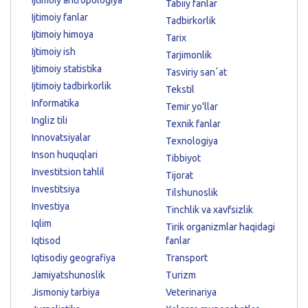
Ijtimoiy antropologiya
Tabiiy fanlar
Ijtimoiy fanlar
Tadbirkorlik
Ijtimoiy himoya
Tarix
Ijtimoiy ish
Tarjimonlik
Ijtimoiy statistika
Tasviriy sanʼat
Ijtimoiy tadbirkorlik
Tekstil
Informatika
Temir yo'llar
Ingliz tili
Texnik fanlar
Innovatsiyalar
Texnologiya
Inson huquqlari
Tibbiyot
Investitsion tahlil
Tijorat
Investitsiya
Tilshunoslik
Investiya
Tinchlik va xavfsizlik
Iqlim
Tirik organizmlar haqidagi
Iqtisod
fanlar
Iqtisodiy geografiya
Transport
Jamiyatshunoslik
Turizm
Jismoniy tarbiya
Veterinariya