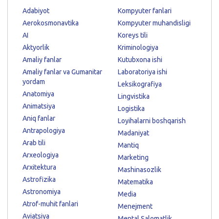
Adabiyot
Kompyuter fanlari
Aerokosmonavtika
Kompyuter muhandisligi
AI
Koreys tili
Aktyorlik
Kriminologiya
Amaliy fanlar
Kutubxona ishi
Amaliy fanlar va Gumanitar
Laboratoriya ishi
yordam
Leksikografiya
Anatomiya
Lingvistika
Animatsiya
Logistika
Aniq fanlar
Loyihalarni boshqarish
Antrapologiya
Madaniyat
Arab tili
Mantiq
Arxeologiya
Marketing
Arxitektura
Mashinasozlik
Astrofizika
Matematika
Astronomiya
Media
Atrof-muhit fanlari
Menejment
Aviatsiya
Mental Salomatlik