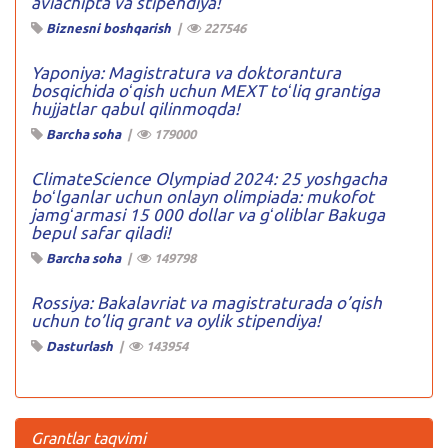
aviachipta va stipendiya!
Biznesni boshqarish
|
227546
Yaponiya: Magistratura va doktorantura
bosqichida oʻqish uchun MEXT toʻliq grantiga
hujjatlar qabul qilinmoqda!
Barcha soha
|
179000
ClimateScience Olympiad 2024: 25 yoshgacha
boʻlganlar uchun onlayn olimpiada: mukofot
jamgʻarmasi 15 000 dollar va gʻoliblar Bakuga
bepul safar qiladi!
Barcha soha
|
149798
Rossiya: Bakalavriat va magistraturada o’qish
uchun to’liq grant va oylik stipendiya!
Dasturlash
|
143954
Grantlar taqvimi