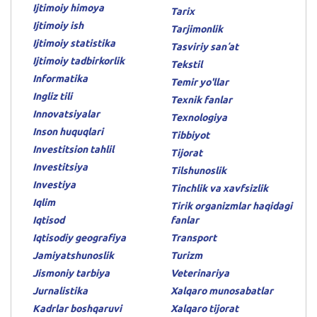
Ijtimoiy himoya
Tarix
Ijtimoiy ish
Tarjimonlik
Ijtimoiy statistika
Tasviriy sanʼat
Ijtimoiy tadbirkorlik
Tekstil
Informatika
Temir yo'llar
Ingliz tili
Texnik fanlar
Innovatsiyalar
Texnologiya
Inson huquqlari
Tibbiyot
Investitsion tahlil
Tijorat
Investitsiya
Tilshunoslik
Investiya
Tinchlik va xavfsizlik
Iqlim
Tirik organizmlar haqidagi
Iqtisod
fanlar
Iqtisodiy geografiya
Transport
Jamiyatshunoslik
Turizm
Jismoniy tarbiya
Veterinariya
Jurnalistika
Xalqaro munosabatlar
Kadrlar boshqaruvi
Xalqaro tijorat