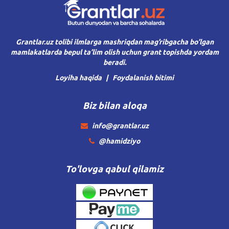
Grantlar.uz tolibi ilmlarga mashriqdan mag’ribgacha bo’lgan
mamlakatlarda bepul ta’lim olish uchun grant topishda yordam
beradi.
Loyiha haqida
Foydalanish bitimi
Biz bilan aloqa
info@grantlar.uz
@hamidziyo
To'lovga qabul qilamiz