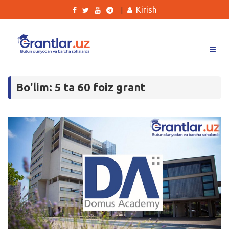
Kirish
|
Grantlar
Bo'lim: 5 ta 60 foiz grant
Tanlovlar
Ishlar
Kurslar
Blog
Yana
Qidirish