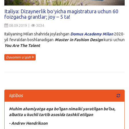
Kirish
Italiya: Dizaynerlik boʻyicha magistratura uchun 60
foizgacha grantlar; joy – 5 ta!
08.09.2019 |
3034
Italiyaning Milan shahrida joylashgan
Domus Academy Milan
2020-
yil fevraldan boshlanadigan
Master in Fashion Design
kursi uchun
You Are The Talent
Davomini o'qish
Iqtibos
Muhim ahamiyatga ega bo’lgan nimaiki yaratilgan bo’lsa,
albatta u kuchli tartib asosida tashkil etilgan
- Andrev Hendrikson