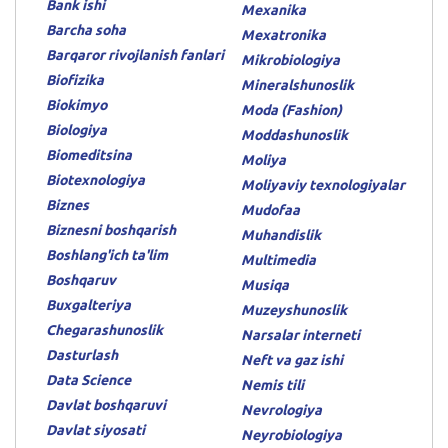
Bank ishi
Mexanika
Barcha soha
Mexatronika
Barqaror rivojlanish fanlari
Mikrobiologiya
Biofizika
Mineralshunoslik
Biokimyo
Moda (Fashion)
Biologiya
Moddashunoslik
Biomeditsina
Moliya
Biotexnologiya
Moliyaviy texnologiyalar
Biznes
Mudofaa
Biznesni boshqarish
Muhandislik
Boshlang'ich ta'lim
Multimedia
Boshqaruv
Musiqa
Buxgalteriya
Muzeyshunoslik
Chegarashunoslik
Narsalar interneti
Dasturlash
Neft va gaz ishi
Data Science
Nemis tili
Davlat boshqaruvi
Nevrologiya
Davlat siyosati
Neyrobiologiya