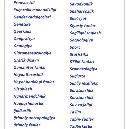
Fransuz tili
Savodxonlik
Fuqarolik muhandisligi
Shaharsozlik
Gender tadqiqotlari
She'riyat
Genetika
Siyosiy fanlar
Geofizika
Sog'liqni saqlash
Geografiya
Sotsiologiya
Geologiya
Sport
Gidrometeorologiya
Statistika
Grafik dizayn
STEM fanlari
Gumanitar fanlar
Stomatologiya
Haykaltaroshlik
Sug'urta
Hayot haqidagi fanlar
Sun'iy intellekt
Hisoblash
Suratkashlik
Hunarmandchilik
Suratkashlik
Huquqshunoslik
Suv xo'jaligi
Ijodkorlik
Ta'lim
Ijtimoiy antropologiya
Tabiiy fanlar
Ijtimoiy fanlar
Tadbirkorlik