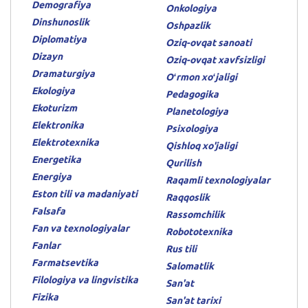
Demografiya
Onkologiya
Dinshunoslik
Oshpazlik
Diplomatiya
Oziq-ovqat sanoati
Dizayn
Oziq-ovqat xavfsizligi
Dramaturgiya
Oʻrmon xoʻjaligi
Ekologiya
Pedagogika
Ekoturizm
Planetologiya
Elektronika
Psixologiya
Elektrotexnika
Qishloq xo'jaligi
Energetika
Qurilish
Energiya
Raqamli texnologiyalar
Eston tili va madaniyati
Raqqoslik
Falsafa
Rassomchilik
Fan va texnologiyalar
Robototexnika
Fanlar
Rus tili
Farmatsevtika
Salomatlik
Filologiya va lingvistika
San'at
Fizika
San'at tarixi