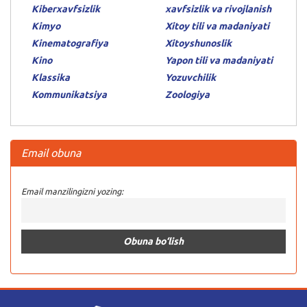
Kiberxavfsizlik
xavfsizlik va rivojlanish
Kimyo
Xitoy tili va madaniyati
Kinematografiya
Xitoyshunoslik
Kino
Yapon tili va madaniyati
Klassika
Yozuvchilik
Kommunikatsiya
Zoologiya
Email obuna
Email manzilingizni yozing: