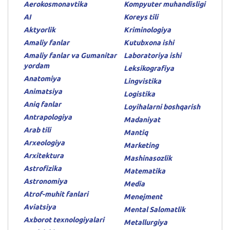
Aerokosmonavtika
Kompyuter muhandisligi
AI
Koreys tili
Aktyorlik
Kriminologiya
Amaliy fanlar
Kutubxona ishi
Amaliy fanlar va Gumanitar
Laboratoriya ishi
yordam
Leksikografiya
Anatomiya
Lingvistika
Animatsiya
Logistika
Aniq fanlar
Loyihalarni boshqarish
Antrapologiya
Madaniyat
Arab tili
Mantiq
Arxeologiya
Marketing
Arxitektura
Mashinasozlik
Astrofizika
Matematika
Astronomiya
Media
Atrof-muhit fanlari
Menejment
Aviatsiya
Mental Salomatlik
Axborot texnologiyalari
Metallurgiya