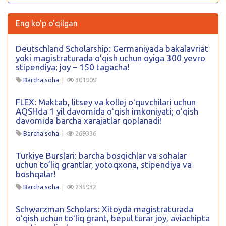
Eng ko'p o'qilgan
Deutschland Scholarship: Germaniyada bakalavriat
yoki magistraturada oʻqish uchun oyiga 300 yevro
stipendiya; joy – 150 tagacha!
Barcha soha
|
301909
FLEX: Maktab, litsey va kollej oʻquvchilari uchun
AQSHda 1 yil davomida oʻqish imkoniyati; oʻqish
davomida barcha xarajatlar qoplanadi!
Barcha soha
|
269336
Turkiye Burslari: barcha bosqichlar va sohalar
uchun to’liq grantlar, yotoqxona, stipendiya va
boshqalar!
Barcha soha
|
235932
Schwarzman Scholars: Xitoyda magistraturada
oʻqish uchun toʻliq grant, bepul turar joy, aviachipta