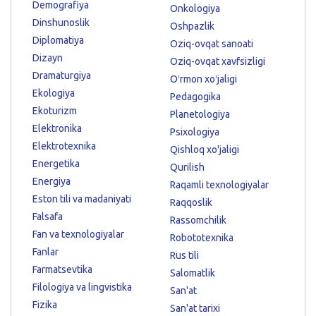
Demografiya
Onkologiya
Dinshunoslik
Oshpazlik
Diplomatiya
Oziq-ovqat sanoati
Dizayn
Oziq-ovqat xavfsizligi
Dramaturgiya
Oʻrmon xoʻjaligi
Ekologiya
Pedagogika
Ekoturizm
Planetologiya
Elektronika
Psixologiya
Elektrotexnika
Qishloq xo'jaligi
Energetika
Qurilish
Energiya
Raqamli texnologiyalar
Eston tili va madaniyati
Raqqoslik
Falsafa
Rassomchilik
Fan va texnologiyalar
Robototexnika
Fanlar
Rus tili
Farmatsevtika
Salomatlik
Filologiya va lingvistika
San'at
Fizika
San'at tarixi