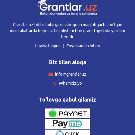
Grantlar.uz tolibi ilmlarga mashriqdan mag’ribgacha bo’lgan
mamlakatlarda bepul ta’lim olish uchun grant topishda yordam
beradi.
Loyiha haqida
Foydalanish bitimi
Biz bilan aloqa
info@grantlar.uz
@hamidziyo
To'lovga qabul qilamiz