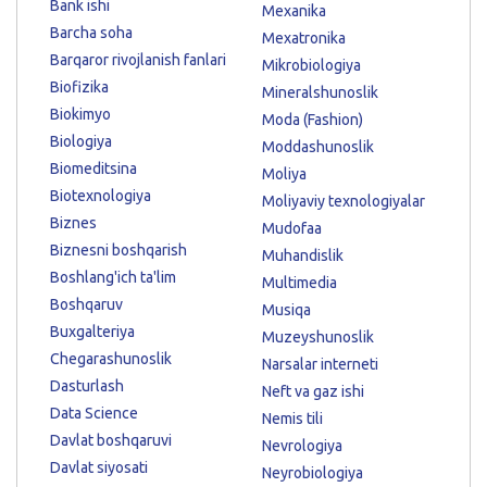
Bank ishi
Mexanika
Barcha soha
Mexatronika
Barqaror rivojlanish fanlari
Mikrobiologiya
Biofizika
Mineralshunoslik
Biokimyo
Moda (Fashion)
Biologiya
Moddashunoslik
Biomeditsina
Moliya
Biotexnologiya
Moliyaviy texnologiyalar
Biznes
Mudofaa
Biznesni boshqarish
Muhandislik
Boshlang'ich ta'lim
Multimedia
Boshqaruv
Musiqa
Buxgalteriya
Muzeyshunoslik
Chegarashunoslik
Narsalar interneti
Dasturlash
Neft va gaz ishi
Data Science
Nemis tili
Davlat boshqaruvi
Nevrologiya
Davlat siyosati
Neyrobiologiya