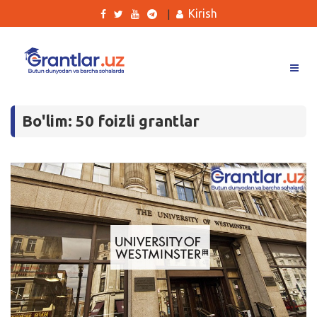
Kirish
|
Grantlar
Bo'lim: 50 foizli grantlar
Tanlovlar
Ishlar
Kurslar
Blog
Yana
Qidirish