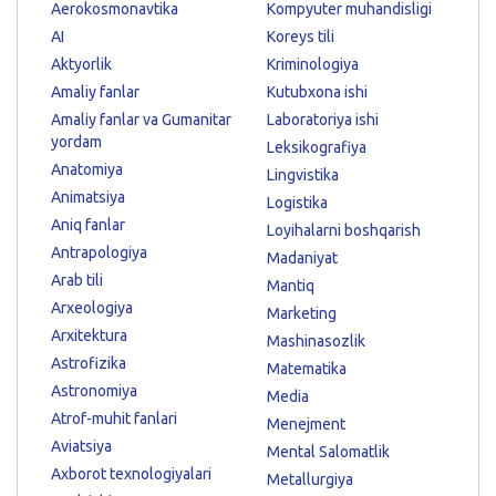
Aerokosmonavtika
Kompyuter muhandisligi
AI
Koreys tili
Aktyorlik
Kriminologiya
Amaliy fanlar
Kutubxona ishi
Amaliy fanlar va Gumanitar
Laboratoriya ishi
yordam
Leksikografiya
Anatomiya
Lingvistika
Animatsiya
Logistika
Aniq fanlar
Loyihalarni boshqarish
Antrapologiya
Madaniyat
Arab tili
Mantiq
Arxeologiya
Marketing
Arxitektura
Mashinasozlik
Astrofizika
Matematika
Astronomiya
Media
Atrof-muhit fanlari
Menejment
Aviatsiya
Mental Salomatlik
Axborot texnologiyalari
Metallurgiya