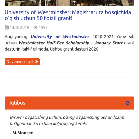
Kirish
University of Westminster: Magistratura bosqichida
oʻqish uchun 50 foizli grant!
14.10.2019 |
1992
Angliyaning
University of Westminster
2020-2021-oʻquv yili
uchun
Westminster Half-Fee Scholarship – January Start
grant
dasturini taklif qilmoda. Ushbu grant dasturi 2020...
Davomini o'qish
Iqtibos
Birovni o‘rgatishing uchun, o‘zing o‘rganishing uchun lozim
bo‘lganidan ko‘ra ham ko‘proq aql kerak.
- M.Monten