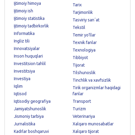
Ijtimoiy himoya
Tarix
Ijtimoiy ish
Tarjimonlik
Ijtimoiy statistika
Tasviriy sanʼat
Ijtimoiy tadbirkorlik
Tekstil
Informatika
Temir yo'llar
Ingliz tili
Texnik fanlar
Innovatsiyalar
Texnologiya
Inson huquqlari
Tibbiyot
Investitsion tahlil
Tijorat
Investitsiya
Tilshunoslik
Investiya
Tinchlik va xavfsizlik
Iqlim
Tirik organizmlar haqidagi
Iqtisod
fanlar
Iqtisodiy geografiya
Transport
Jamiyatshunoslik
Turizm
Jismoniy tarbiya
Veterinariya
Jurnalistika
Xalqaro munosabatlar
Kadrlar boshqaruvi
Xalqaro tijorat