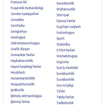
Fransuz tili
Savodxonlik
Fuqarolik muhandisligi
Shaharsozlik
Gender tadqiqotlari
She'riyat
Genetika
Siyosiy fanlar
Geofizika
Sog'liqni saqlash
Geografiya
Sotsiologiya
Geologiya
Sport
Gidrometeorologiya
Statistika
Grafik dizayn
STEM fanlari
Gumanitar fanlar
Stomatologiya
Haykaltaroshlik
Sug'urta
Hayot haqidagi fanlar
Sun'iy intellekt
Hisoblash
Suratkashlik
Hunarmandchilik
Suratkashlik
Huquqshunoslik
Suv xo'jaligi
Ijodkorlik
Ta'lim
Ijtimoiy antropologiya
Tabiiy fanlar
Ijtimoiy fanlar
Tadbirkorlik