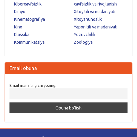
Kiberxavfsizlik
xavfsizlik va rivojlanish
Kimyo
Xitoy tili va madaniyati
Kinematografiya
Xitoyshunoslik
Kino
Yapon tili va madaniyati
Klassika
Yozuvchilik
Kommunikatsiya
Zoologiya
Email obuna
Email manzilingizni yozing: