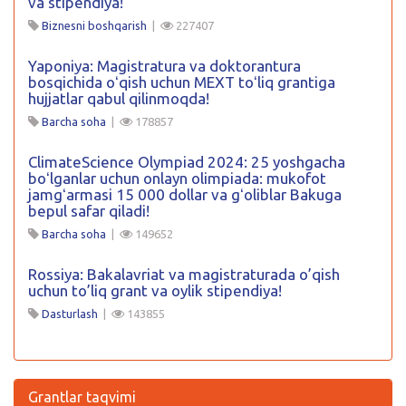
va stipendiya!
Biznesni boshqarish
|
227407
Yaponiya: Magistratura va doktorantura
bosqichida oʻqish uchun MEXT toʻliq grantiga
hujjatlar qabul qilinmoqda!
Barcha soha
|
178857
ClimateScience Olympiad 2024: 25 yoshgacha
boʻlganlar uchun onlayn olimpiada: mukofot
jamgʻarmasi 15 000 dollar va gʻoliblar Bakuga
bepul safar qiladi!
Barcha soha
|
149652
Rossiya: Bakalavriat va magistraturada o’qish
uchun to’liq grant va oylik stipendiya!
Dasturlash
|
143855
Grantlar taqvimi