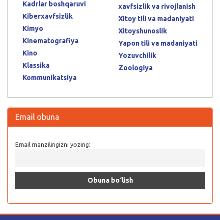
Kadrlar boshqaruvi
xavfsizlik va rivojlanish
Kiberxavfsizlik
Xitoy tili va madaniyati
Kimyo
Xitoyshunoslik
Kinematografiya
Yapon tili va madaniyati
Kino
Yozuvchilik
Klassika
Zoologiya
Kommunikatsiya
Email obuna
Email manzilingizni yozing: