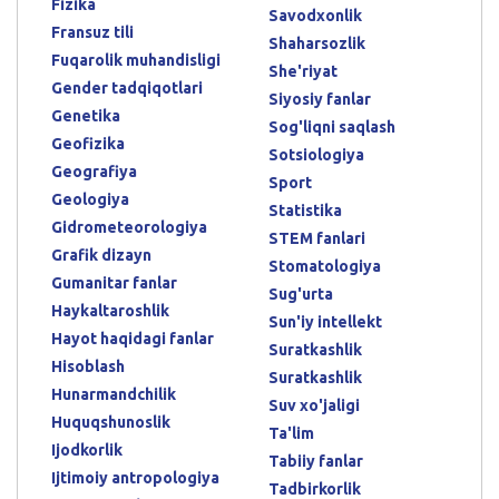
Fizika
Savodxonlik
Fransuz tili
Shaharsozlik
Fuqarolik muhandisligi
She'riyat
Gender tadqiqotlari
Siyosiy fanlar
Genetika
Sog'liqni saqlash
Geofizika
Sotsiologiya
Geografiya
Sport
Geologiya
Statistika
Gidrometeorologiya
STEM fanlari
Grafik dizayn
Stomatologiya
Gumanitar fanlar
Sug'urta
Haykaltaroshlik
Sun'iy intellekt
Hayot haqidagi fanlar
Suratkashlik
Hisoblash
Suratkashlik
Hunarmandchilik
Suv xo'jaligi
Huquqshunoslik
Ta'lim
Ijodkorlik
Tabiiy fanlar
Ijtimoiy antropologiya
Tadbirkorlik