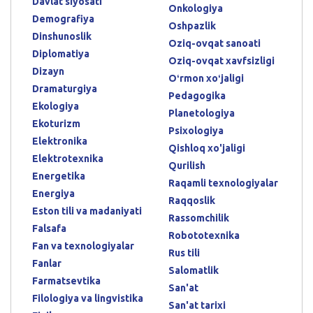
Davlat siyosati
Onkologiya
Demografiya
Oshpazlik
Dinshunoslik
Oziq-ovqat sanoati
Diplomatiya
Oziq-ovqat xavfsizligi
Dizayn
Oʻrmon xoʻjaligi
Dramaturgiya
Pedagogika
Ekologiya
Planetologiya
Ekoturizm
Psixologiya
Elektronika
Qishloq xo'jaligi
Elektrotexnika
Qurilish
Energetika
Raqamli texnologiyalar
Energiya
Raqqoslik
Eston tili va madaniyati
Rassomchilik
Falsafa
Robototexnika
Fan va texnologiyalar
Rus tili
Fanlar
Salomatlik
Farmatsevtika
San'at
Filologiya va lingvistika
San'at tarixi