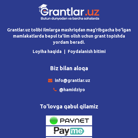
Grantlar.uz tolibi ilmlarga mashriqdan mag’ribgacha bo’lgan
mamlakatlarda bepul ta’lim olish uchun grant topishda
yordam beradi.
Loyiha haqida
Foydalanish bitimi
Biz bilan aloqa
info@grantlar.uz
@hamidziyo
To'lovga qabul qilamiz