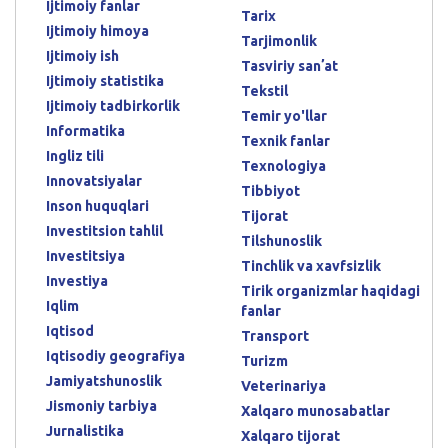
Ijtimoiy fanlar
Tarix
Ijtimoiy himoya
Tarjimonlik
Ijtimoiy ish
Tasviriy sanʼat
Ijtimoiy statistika
Tekstil
Ijtimoiy tadbirkorlik
Temir yo'llar
Informatika
Texnik fanlar
Ingliz tili
Texnologiya
Innovatsiyalar
Tibbiyot
Inson huquqlari
Tijorat
Investitsion tahlil
Tilshunoslik
Investitsiya
Tinchlik va xavfsizlik
Investiya
Tirik organizmlar haqidagi
Iqlim
fanlar
Iqtisod
Transport
Iqtisodiy geografiya
Turizm
Jamiyatshunoslik
Veterinariya
Jismoniy tarbiya
Xalqaro munosabatlar
Jurnalistika
Xalqaro tijorat