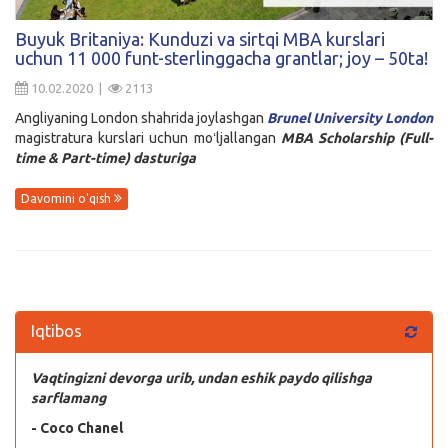
Kirish
Buyuk Britaniya: Kunduzi va sirtqi MBA kurslari
uchun 11 000 funt-sterlinggacha grantlar; joy – 50ta!
10.02.2020 |
2113
Angliyaning London shahrida joylashgan
Brunel University London
magistratura kurslari uchun moʻljallangan
MBA Scholarship (Full-
time & Part-time)
dasturiga
Davomini o'qish
Iqtibos
Vaqtingizni devorga urib, undan eshik paydo qilishga
sarflamang
- Coco Chanel