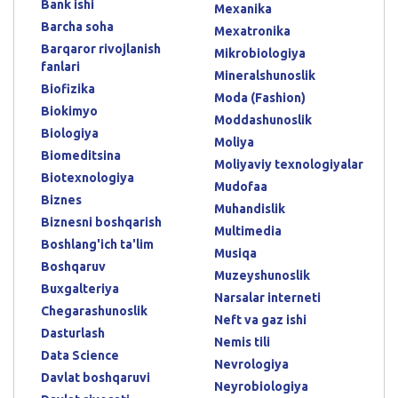
Bank ishi
Mexanika
Barcha soha
Mexatronika
Barqaror rivojlanish
Mikrobiologiya
fanlari
Mineralshunoslik
Biofizika
Moda (Fashion)
Biokimyo
Moddashunoslik
Biologiya
Moliya
Biomeditsina
Moliyaviy texnologiyalar
Biotexnologiya
Mudofaa
Biznes
Muhandislik
Biznesni boshqarish
Multimedia
Boshlang'ich ta'lim
Musiqa
Boshqaruv
Muzeyshunoslik
Buxgalteriya
Narsalar interneti
Chegarashunoslik
Neft va gaz ishi
Dasturlash
Nemis tili
Data Science
Nevrologiya
Davlat boshqaruvi
Neyrobiologiya