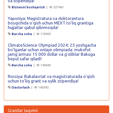
va stipendiya!
Biznesni boshqarish
|
227461
Yaponiya: Magistratura va doktorantura
bosqichida oʻqish uchun MEXT toʻliq grantiga
hujjatlar qabul qilinmoqda!
Barcha soha
|
178907
ClimateScience Olympiad 2024: 25 yoshgacha
boʻlganlar uchun onlayn olimpiada: mukofot
jamgʻarmasi 15 000 dollar va gʻoliblar Bakuga
bepul safar qiladi!
Barcha soha
|
149693
Rossiya: Bakalavriat va magistraturada o’qish
uchun to’liq grant va oylik stipendiya!
Dasturlash
|
143892
Grantlar taqvimi