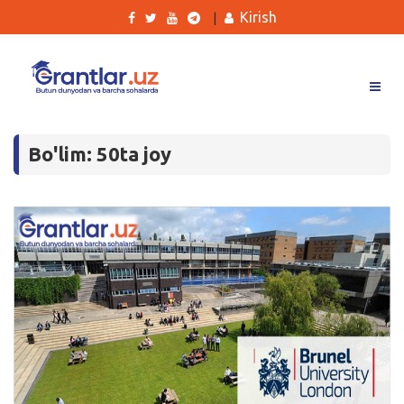
Kirish
|
Grantlar
Bo'lim: 50ta joy
Tanlovlar
Ishlar
Kurslar
Blog
Yana
Qidirish