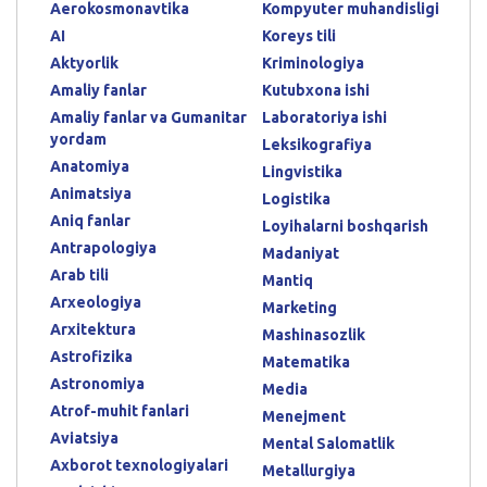
Aerokosmonavtika
Kompyuter muhandisligi
AI
Koreys tili
Aktyorlik
Kriminologiya
Amaliy fanlar
Kutubxona ishi
Amaliy fanlar va Gumanitar
Laboratoriya ishi
yordam
Leksikografiya
Anatomiya
Lingvistika
Animatsiya
Logistika
Aniq fanlar
Loyihalarni boshqarish
Antrapologiya
Madaniyat
Arab tili
Mantiq
Arxeologiya
Marketing
Arxitektura
Mashinasozlik
Astrofizika
Matematika
Astronomiya
Media
Atrof-muhit fanlari
Menejment
Aviatsiya
Mental Salomatlik
Axborot texnologiyalari
Metallurgiya