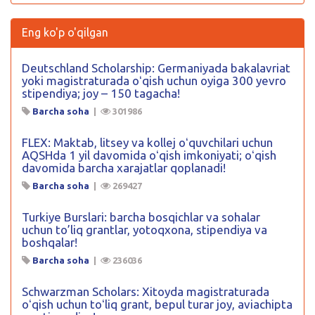
Eng ko'p o'qilgan
Deutschland Scholarship: Germaniyada bakalavriat
yoki magistraturada oʻqish uchun oyiga 300 yevro
stipendiya; joy – 150 tagacha!
Barcha soha
|
301986
FLEX: Maktab, litsey va kollej oʻquvchilari uchun
AQSHda 1 yil davomida oʻqish imkoniyati; oʻqish
davomida barcha xarajatlar qoplanadi!
Barcha soha
|
269427
Turkiye Burslari: barcha bosqichlar va sohalar
uchun to’liq grantlar, yotoqxona, stipendiya va
boshqalar!
Barcha soha
|
236036
Schwarzman Scholars: Xitoyda magistraturada
oʻqish uchun toʻliq grant, bepul turar joy, aviachipta