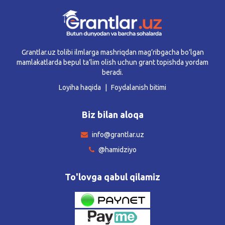
Grantlar.uz tolibi ilmlarga mashriqdan mag’ribgacha bo’lgan
mamlakatlarda bepul ta’lim olish uchun grant topishda yordam
beradi.
Loyiha haqida
Foydalanish bitimi
Biz bilan aloqa
info@grantlar.uz
@hamidziyo
To'lovga qabul qilamiz