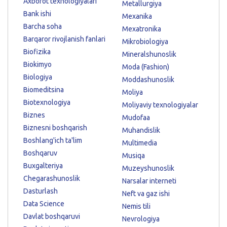
Axborot texnologiyalari
Metallurgiya
Bank ishi
Mexanika
Barcha soha
Mexatronika
Barqaror rivojlanish fanlari
Mikrobiologiya
Biofizika
Mineralshunoslik
Biokimyo
Moda (Fashion)
Biologiya
Moddashunoslik
Biomeditsina
Moliya
Biotexnologiya
Moliyaviy texnologiyalar
Biznes
Mudofaa
Biznesni boshqarish
Muhandislik
Boshlang'ich ta'lim
Multimedia
Boshqaruv
Musiqa
Buxgalteriya
Muzeyshunoslik
Chegarashunoslik
Narsalar interneti
Dasturlash
Neft va gaz ishi
Data Science
Nemis tili
Davlat boshqaruvi
Nevrologiya