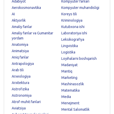
Adabiyot
Kompyuter fanlari
Aerokosmonavtika
Kompyuter muhandisligi
AI
Koreys tili
Aktyorlik
Kriminologiya
Amaliy fanlar
Kutubxona ishi
Amaliy fanlar va Gumanitar
Laboratoriya ishi
yordam
Leksikografiya
Anatomiya
Lingvistika
Animatsiya
Logistika
Aniq fanlar
Loyihalarni boshqarish
Antrapologiya
Madaniyat
Arab tili
Mantiq
Arxeologiya
Marketing
Arxitektura
Mashinasozlik
Astrofizika
Matematika
Astronomiya
Media
Atrof-muhit fanlari
Menejment
Aviatsiya
Mental Salomatlik