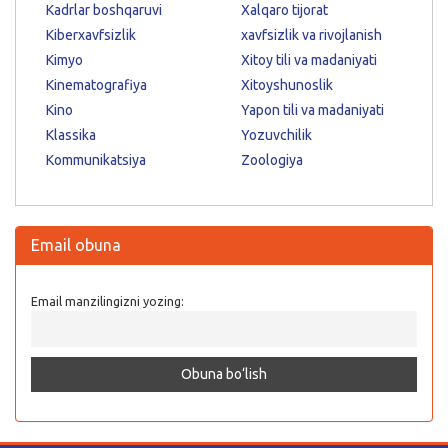
Kadrlar boshqaruvi
Xalqaro tijorat
Kiberxavfsizlik
xavfsizlik va rivojlanish
Kimyo
Xitoy tili va madaniyati
Kinematografiya
Xitoyshunoslik
Kino
Yapon tili va madaniyati
Klassika
Yozuvchilik
Kommunikatsiya
Zoologiya
Email obuna
Email manzilingizni yozing: