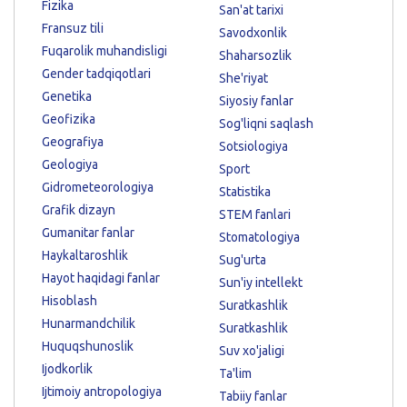
Fizika
San'at tarixi
Fransuz tili
Savodxonlik
Fuqarolik muhandisligi
Shaharsozlik
Gender tadqiqotlari
She'riyat
Genetika
Siyosiy fanlar
Geofizika
Sog'liqni saqlash
Geografiya
Sotsiologiya
Geologiya
Sport
Gidrometeorologiya
Statistika
Grafik dizayn
STEM fanlari
Gumanitar fanlar
Stomatologiya
Haykaltaroshlik
Sug'urta
Hayot haqidagi fanlar
Sun'iy intellekt
Hisoblash
Suratkashlik
Hunarmandchilik
Suratkashlik
Huquqshunoslik
Suv xo'jaligi
Ijodkorlik
Ta'lim
Ijtimoiy antropologiya
Tabiiy fanlar