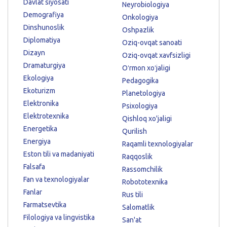
Davlat siyosati
Neyrobiologiya
Demografiya
Onkologiya
Dinshunoslik
Oshpazlik
Diplomatiya
Oziq-ovqat sanoati
Dizayn
Oziq-ovqat xavfsizligi
Dramaturgiya
Oʻrmon xoʻjaligi
Ekologiya
Pedagogika
Ekoturizm
Planetologiya
Elektronika
Psixologiya
Elektrotexnika
Qishloq xo'jaligi
Energetika
Qurilish
Energiya
Raqamli texnologiyalar
Eston tili va madaniyati
Raqqoslik
Falsafa
Rassomchilik
Fan va texnologiyalar
Robototexnika
Fanlar
Rus tili
Farmatsevtika
Salomatlik
Filologiya va lingvistika
San'at