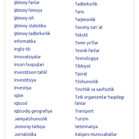
Ijtimoiy fanlar
Tadbirkorlik
Ijtimoiy himoya
Tarix
Ijtimoiy ish
Tarjimonlik
Ijtimoiy statistika
Tasviriy sanʼat
Ijtimoiy tadbirkorlik
Tekstil
Informatika
Temir yo'llar
Ingliz tili
Texnik fanlar
Innovatsiyalar
Texnologiya
Inson huquqlari
Tibbiyot
Investitsion tahlil
Tijorat
Investitsiya
Tilshunoslik
Investiya
Tinchlik va xavfsizlik
Iqlim
Tirik organizmlar haqidagi
Iqtisod
fanlar
Iqtisodiy geografiya
Transport
Jamiyatshunoslik
Turizm
Jismoniy tarbiya
Veterinariya
Jurnalistika
Xalqaro munosabatlar