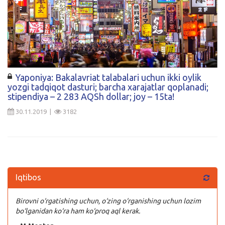
Yaponiya: Bakalavriat talabalari uchun ikki oylik
yozgi tadqiqot dasturi; barcha xarajatlar qoplanadi;
stipendiya – 2 283 AQSh dollar; joy – 15ta!
30.11.2019 |
3182
Iqtibos
Birovni o‘rgatishing uchun, o‘zing o‘rganishing uchun lozim
bo‘lganidan ko‘ra ham ko‘proq aql kerak.