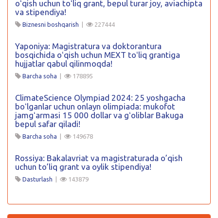
oʻqish uchun toʻliq grant, bepul turar joy, aviachipta
va stipendiya!
Biznesni boshqarish
|
227444
Yaponiya: Magistratura va doktorantura
bosqichida oʻqish uchun MEXT toʻliq grantiga
hujjatlar qabul qilinmoqda!
Barcha soha
|
178895
ClimateScience Olympiad 2024: 25 yoshgacha
boʻlganlar uchun onlayn olimpiada: mukofot
jamgʻarmasi 15 000 dollar va gʻoliblar Bakuga
bepul safar qiladi!
Barcha soha
|
149678
Rossiya: Bakalavriat va magistraturada o’qish
uchun to’liq grant va oylik stipendiya!
Dasturlash
|
143879