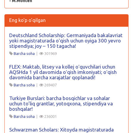
- M.Monten
Eng ko'p o'qilgan
Deutschland Scholarship: Germaniyada bakalavriat
yoki magistraturada oʻqish uchun oyiga 300 yevro
stipendiya; joy – 150 tagacha!
Barcha soha
|
301969
FLEX: Maktab, litsey va kollej oʻquvchilari uchun
AQSHda 1 yil davomida oʻqish imkoniyati; oʻqish
davomida barcha xarajatlar qoplanadi!
Barcha soha
|
269407
Turkiye Burslari: barcha bosqichlar va sohalar
uchun to’liq grantlar, yotoqxona, stipendiya va
boshqalar!
Barcha soha
|
236001
Schwarzman Scholars: Xitoyda magistraturada