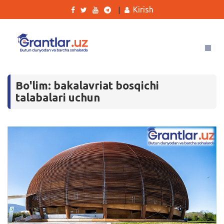
Kirish
|
Grantlar
Bo'lim: bakalavriat bosqichi
Tanlovlar
talabalari uchun
Ishlar
Kurslar
Blog
Yana
Qidirish