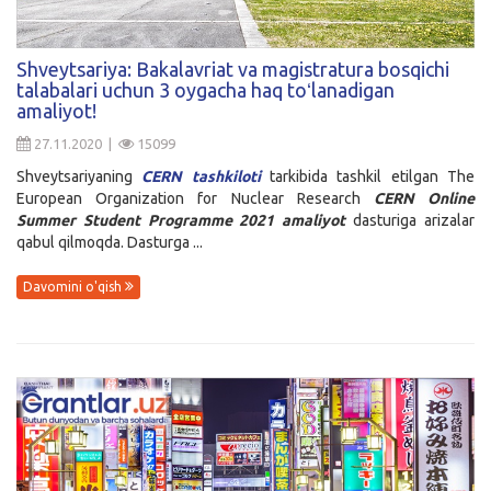
Kirish
Shveytsariya: Bakalavriat va magistratura bosqichi
talabalari uchun 3 oygacha haq toʻlanadigan
amaliyot!
27.11.2020 |
15099
Shveytsariyaning
CERN tashkiloti
tarkibida tashkil etilgan The
European Organization for Nuclear Research
CERN Online
Summer Student Programme 2021 amaliyot
dasturiga arizalar
qabul qilmoqda. Dasturga ...
Davomini o'qish