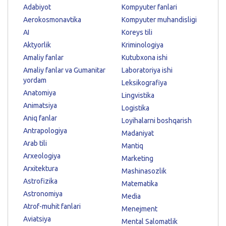
Adabiyot
Kompyuter fanlari
Aerokosmonavtika
Kompyuter muhandisligi
AI
Koreys tili
Aktyorlik
Kriminologiya
Amaliy fanlar
Kutubxona ishi
Amaliy fanlar va Gumanitar
Laboratoriya ishi
yordam
Leksikografiya
Anatomiya
Lingvistika
Animatsiya
Logistika
Aniq fanlar
Loyihalarni boshqarish
Antrapologiya
Madaniyat
Arab tili
Mantiq
Arxeologiya
Marketing
Arxitektura
Mashinasozlik
Astrofizika
Matematika
Astronomiya
Media
Atrof-muhit fanlari
Menejment
Aviatsiya
Mental Salomatlik