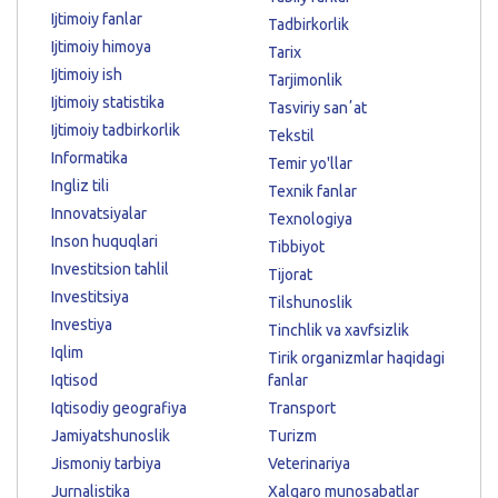
Ijtimoiy fanlar
Tadbirkorlik
Ijtimoiy himoya
Tarix
Ijtimoiy ish
Tarjimonlik
Ijtimoiy statistika
Tasviriy sanʼat
Ijtimoiy tadbirkorlik
Tekstil
Informatika
Temir yo'llar
Ingliz tili
Texnik fanlar
Innovatsiyalar
Texnologiya
Inson huquqlari
Tibbiyot
Investitsion tahlil
Tijorat
Investitsiya
Tilshunoslik
Investiya
Tinchlik va xavfsizlik
Iqlim
Tirik organizmlar haqidagi
Iqtisod
fanlar
Iqtisodiy geografiya
Transport
Jamiyatshunoslik
Turizm
Jismoniy tarbiya
Veterinariya
Jurnalistika
Xalqaro munosabatlar