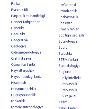
Fizika
San'at tarixi
Fransuz tili
Savodxonlik
Fuqarolik muhandisligi
Shaharsozlik
Gender tadqiqotlari
She'riyat
Genetika
Siyosiy fanlar
Geofizika
Sog'liqni saqlash
Geografiya
Sotsiologiya
Geologiya
Sport
Gidrometeorologiya
Statistika
Grafik dizayn
STEM fanlari
Gumanitar fanlar
Stomatologiya
Haykaltaroshlik
Sug'urta
Hayot haqidagi fanlar
Sun'iy intellekt
Hisoblash
Suratkashlik
Hunarmandchilik
Suratkashlik
Huquqshunoslik
Suv xo'jaligi
Ijodkorlik
Ta'lim
Ijtimoiy antropologiya
Tabiiy fanlar