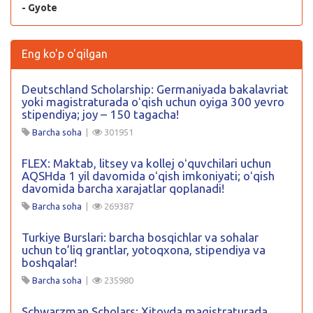
- Gyote
Eng ko'p o'qilgan
Deutschland Scholarship: Germaniyada bakalavriat
yoki magistraturada oʻqish uchun oyiga 300 yevro
stipendiya; joy – 150 tagacha!
Barcha soha
|
301951
FLEX: Maktab, litsey va kollej oʻquvchilari uchun
AQSHda 1 yil davomida oʻqish imkoniyati; oʻqish
davomida barcha xarajatlar qoplanadi!
Barcha soha
|
269387
Turkiye Burslari: barcha bosqichlar va sohalar
uchun to’liq grantlar, yotoqxona, stipendiya va
boshqalar!
Barcha soha
|
235980
Schwarzman Scholars: Xitoyda magistraturada