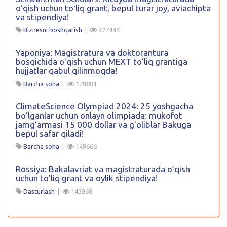
oʻqish uchun toʻliq grant, bepul turar joy, aviachipta
va stipendiya!
Biznesni boshqarish
|
227434
Yaponiya: Magistratura va doktorantura
bosqichida oʻqish uchun MEXT toʻliq grantiga
hujjatlar qabul qilinmoqda!
Barcha soha
|
178881
ClimateScience Olympiad 2024: 25 yoshgacha
boʻlganlar uchun onlayn olimpiada: mukofot
jamgʻarmasi 15 000 dollar va gʻoliblar Bakuga
bepul safar qiladi!
Barcha soha
|
149666
Rossiya: Bakalavriat va magistraturada o’qish
uchun to’liq grant va oylik stipendiya!
Dasturlash
|
143868