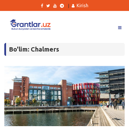
Kirish
|
Grantlar
Bo'lim: Chalmers
Tanlovlar
Ishlar
Kurslar
Blog
Yana
Qidirish