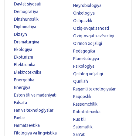
Davlat siyosati
Neyrobiologiya
Demografiya
Onkologiya
Dinshunoslik
Oshpazlik
Diplomatiya
Oziq-ovqat sanoati
Dizayn
Oziq-ovqat xavfsizligi
Dramaturgiya
Oʻrmon xoʻjaligi
Ekologiya
Pedagogika
Ekoturizm
Planetologiya
Elektronika
Psixologiya
Elektrotexnika
Qishloq xo'jaligi
Energetika
Qurilish
Energiya
Raqamli texnologiyalar
Eston tili va madaniyati
Raqqoslik
Falsafa
Rassomchilik
Fan va texnologiyalar
Robototexnika
Fanlar
Rus tili
Farmatsevtika
Salomatlik
Filologiya va lingvistika
San'at