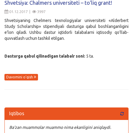
Shvetsiya: Chalmers universiteti – to’liq grant!
Kirish
01.12.2017 |
3997
Shvetsiyaning Chelmers texnologiyalar universiteti «Alderbert
Study Scholarship» stipendiyali dasturiga qabul boshlanganligini
e’lon qiladi. Ushbu dastur iqtidorli talabalarni iqtisodiy qo’llab-
quvvatlash uchun tashkil etilgan.
Dasturga qabul qilinadigan talabalr soni:
5 ta.
Davomini o'qish
Iqtibos
Ba’zan muammolar muammo nima ekanligini aniqlaydi.