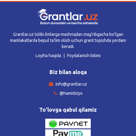
Grantlar.uz tolibi ilmlarga mashriqdan mag’ribgacha bo’lgan
mamlakatlarda bepul ta’lim olish uchun grant topishda yordam
beradi.
Loyiha haqida
Foydalanish bitimi
Biz bilan aloqa
info@grantlar.uz
@hamidziyo
To'lovga qabul qilamiz