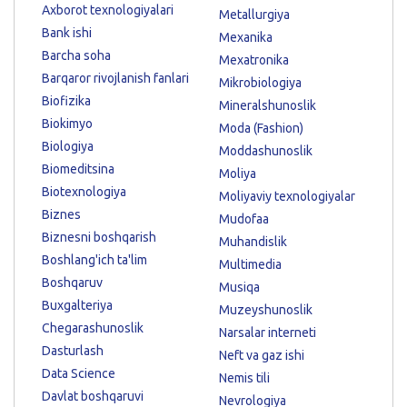
Axborot texnologiyalari
Metallurgiya
Bank ishi
Mexanika
Barcha soha
Mexatronika
Barqaror rivojlanish fanlari
Mikrobiologiya
Biofizika
Mineralshunoslik
Biokimyo
Moda (Fashion)
Biologiya
Moddashunoslik
Biomeditsina
Moliya
Biotexnologiya
Moliyaviy texnologiyalar
Biznes
Mudofaa
Biznesni boshqarish
Muhandislik
Boshlang'ich ta'lim
Multimedia
Boshqaruv
Musiqa
Buxgalteriya
Muzeyshunoslik
Chegarashunoslik
Narsalar interneti
Dasturlash
Neft va gaz ishi
Data Science
Nemis tili
Davlat boshqaruvi
Nevrologiya