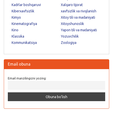
Kadrlar boshqaruvi
Xalqaro tijorat
Kiberxavfsizlik
xavfsizlik va rivojlanish
Kimyo
Xitoy tili va madaniyati
Kinematografiya
Xitoyshunoslik
Kino
Yapon tili va madaniyati
Klassika
Yozuvchilik
Kommunikatsiya
Zoologiya
Email obuna
Email manzilingizni yozing: