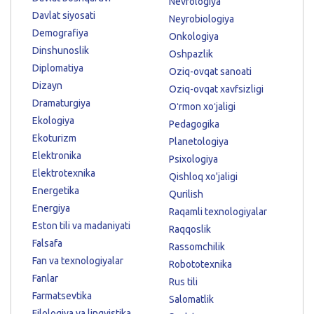
Nevrologiya
Davlat siyosati
Neyrobiologiya
Demografiya
Onkologiya
Dinshunoslik
Oshpazlik
Diplomatiya
Oziq-ovqat sanoati
Dizayn
Oziq-ovqat xavfsizligi
Dramaturgiya
Oʻrmon xoʻjaligi
Ekologiya
Pedagogika
Ekoturizm
Planetologiya
Elektronika
Psixologiya
Elektrotexnika
Qishloq xo'jaligi
Energetika
Qurilish
Energiya
Raqamli texnologiyalar
Eston tili va madaniyati
Raqqoslik
Falsafa
Rassomchilik
Fan va texnologiyalar
Robototexnika
Fanlar
Rus tili
Farmatsevtika
Salomatlik
Filologiya va lingvistika