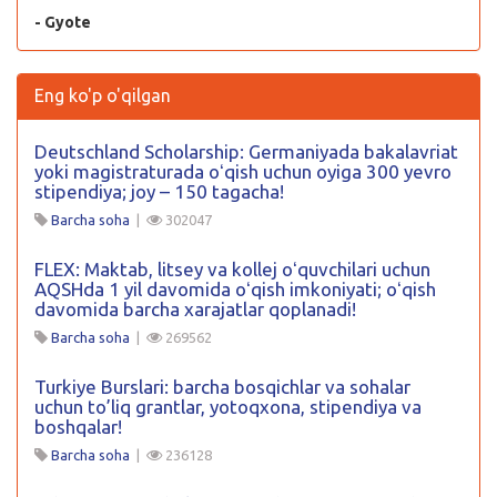
- Gyote
Eng ko'p o'qilgan
Deutschland Scholarship: Germaniyada bakalavriat
yoki magistraturada oʻqish uchun oyiga 300 yevro
stipendiya; joy – 150 tagacha!
Barcha soha
|
302047
FLEX: Maktab, litsey va kollej oʻquvchilari uchun
AQSHda 1 yil davomida oʻqish imkoniyati; oʻqish
davomida barcha xarajatlar qoplanadi!
Barcha soha
|
269562
Turkiye Burslari: barcha bosqichlar va sohalar
uchun to’liq grantlar, yotoqxona, stipendiya va
boshqalar!
Barcha soha
|
236128