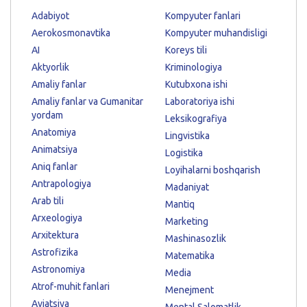
Adabiyot
Kompyuter fanlari
Aerokosmonavtika
Kompyuter muhandisligi
AI
Koreys tili
Aktyorlik
Kriminologiya
Amaliy fanlar
Kutubxona ishi
Amaliy fanlar va Gumanitar
Laboratoriya ishi
yordam
Leksikografiya
Anatomiya
Lingvistika
Animatsiya
Logistika
Aniq fanlar
Loyihalarni boshqarish
Antrapologiya
Madaniyat
Arab tili
Mantiq
Arxeologiya
Marketing
Arxitektura
Mashinasozlik
Astrofizika
Matematika
Astronomiya
Media
Atrof-muhit fanlari
Menejment
Aviatsiya