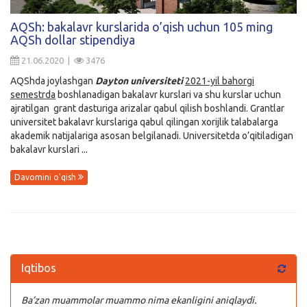
Kirish
AQSh: bakalavr kurslarida o’qish uchun 105 ming
AQSh dollar stipendiya
21.06.2020 |
3476
AQShda joylashgan
Dayton universiteti
2021-yil bahorgi
semestrda
boshlanadigan bakalavr kurslari va shu kurslar uchun
ajratilgan grant dasturiga arizalar qabul qilish boshlandi. Grantlar
universitet bakalavr kurslariga qabul qilingan xorijlik talabalarga
akademik natijalariga asosan belgilanadi. Universitetda o’qitiladigan
bakalavr kurslari ...
Davomini o'qish
Iqtibos
Ba’zan muammolar muammo nima ekanligini aniqlaydi.