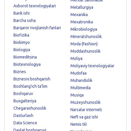
Mental Salomatlik
Axborot texnologiyalari
Metallurgiya
Bank ishi
Mexanika
Barcha soha
Mexatronika
Barqaror rivojlanish fanlari
Mikrobiologiya
Biofizika
Mineralshunoslik
Biokimyo
Moda (Fashion)
Biologiya
Moddashunoslik
Biomeditsina
Moliya
Biotexnologiya
Moliyaviy texnologiyalar
Biznes
Mudofaa
Biznesni boshqarish
Muhandislik
Boshlang'ich ta'lim
Multimedia
Boshqaruv
Musiqa
Buxgalteriya
Muzeyshunoslik
Chegarashunoslik
Narsalar interneti
Dasturlash
Neft va gaz ishi
Data Science
Nemis tili
Davlat boshqaruvi