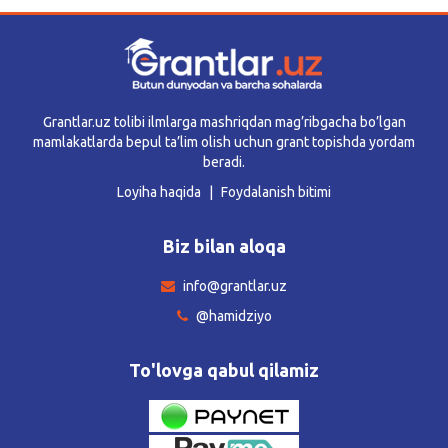
Grantlar.uz tolibi ilmlarga mashriqdan mag’ribgacha bo’lgan
mamlakatlarda bepul ta’lim olish uchun grant topishda yordam
beradi.
Loyiha haqida
Foydalanish bitimi
Biz bilan aloqa
info@grantlar.uz
@hamidziyo
To'lovga qabul qilamiz