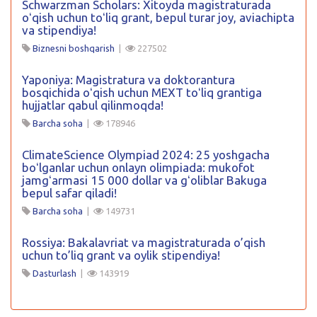
Schwarzman Scholars: Xitoyda magistraturada
oʻqish uchun toʻliq grant, bepul turar joy, aviachipta
va stipendiya!
Biznesni boshqarish
|
227502
Yaponiya: Magistratura va doktorantura
bosqichida oʻqish uchun MEXT toʻliq grantiga
hujjatlar qabul qilinmoqda!
Barcha soha
|
178946
ClimateScience Olympiad 2024: 25 yoshgacha
boʻlganlar uchun onlayn olimpiada: mukofot
jamgʻarmasi 15 000 dollar va gʻoliblar Bakuga
bepul safar qiladi!
Barcha soha
|
149731
Rossiya: Bakalavriat va magistraturada o’qish
uchun to’liq grant va oylik stipendiya!
Dasturlash
|
143919