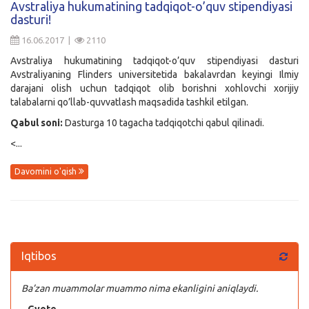
Avstraliya hukumatining tadqiqot-o’quv stipendiyasi
dasturi!
Kirish
16.06.2017 |
2110
Avstraliya hukumatining tadqiqot-o’quv stipendiyasi dasturi
Avstraliyaning Flinders universitetida bakalavrdan keyingi Ilmiy
darajani olish uchun tadqiqot olib borishni xohlovchi xorijiy
talabalarni qo’llab-quvvatlash maqsadida tashkil etilgan.
Qabul soni:
Dasturga 10 tagacha tadqiqotchi qabul qilinadi.
<...
Davomini o'qish
Iqtibos
Ba’zan muammolar muammo nima ekanligini aniqlaydi.