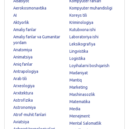
Adabiyot
Kompyuter fanlari
Aerokosmonavtika
Kompyuter muhandisligi
AI
Koreys tili
Aktyorlik
Kriminologiya
Amaliy fanlar
Kutubxona ishi
Amaliy fanlar va Gumanitar
Laboratoriya ishi
yordam
Leksikografiya
Anatomiya
Lingvistika
Animatsiya
Logistika
Aniq fanlar
Loyihalarni boshqarish
Antrapologiya
Madaniyat
Arab tili
Mantiq
Arxeologiya
Marketing
Arxitektura
Mashinasozlik
Astrofizika
Matematika
Astronomiya
Media
Atrof-muhit fanlari
Menejment
Aviatsiya
Mental Salomatlik