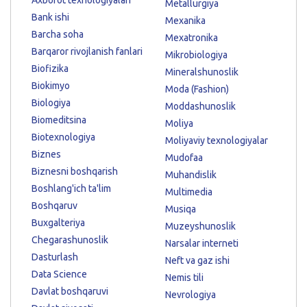
Axborot texnologiyalari
Metallurgiya
Bank ishi
Mexanika
Barcha soha
Mexatronika
Barqaror rivojlanish fanlari
Mikrobiologiya
Biofizika
Mineralshunoslik
Biokimyo
Moda (Fashion)
Biologiya
Moddashunoslik
Biomeditsina
Moliya
Biotexnologiya
Moliyaviy texnologiyalar
Biznes
Mudofaa
Biznesni boshqarish
Muhandislik
Boshlang'ich ta'lim
Multimedia
Boshqaruv
Musiqa
Buxgalteriya
Muzeyshunoslik
Chegarashunoslik
Narsalar interneti
Dasturlash
Neft va gaz ishi
Data Science
Nemis tili
Davlat boshqaruvi
Nevrologiya