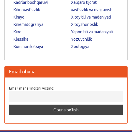
Kadrlar boshqaruvi
Xalqaro tijorat
Kiberxavfsizlik
xavfsizlik va rivojlanish
Kimyo
Xitoy tili va madaniyati
Kinematografiya
Xitoyshunoslik
Kino
Yapon tili va madaniyati
Klassika
Yozuvchilik
Kommunikatsiya
Zoologiya
Email obuna
Email manzilingizni yozing: