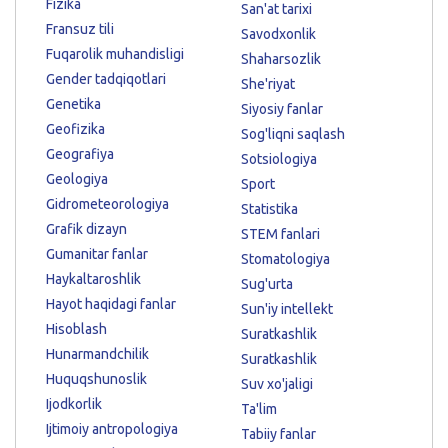
Fizika
San'at tarixi
Fransuz tili
Savodxonlik
Fuqarolik muhandisligi
Shaharsozlik
Gender tadqiqotlari
She'riyat
Genetika
Siyosiy fanlar
Geofizika
Sog'liqni saqlash
Geografiya
Sotsiologiya
Geologiya
Sport
Gidrometeorologiya
Statistika
Grafik dizayn
STEM fanlari
Gumanitar fanlar
Stomatologiya
Haykaltaroshlik
Sug'urta
Hayot haqidagi fanlar
Sun'iy intellekt
Hisoblash
Suratkashlik
Hunarmandchilik
Suratkashlik
Huquqshunoslik
Suv xo'jaligi
Ijodkorlik
Ta'lim
Ijtimoiy antropologiya
Tabiiy fanlar