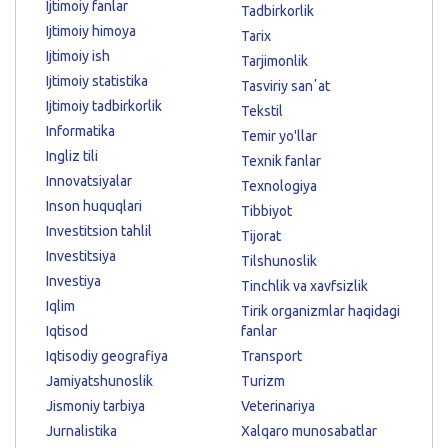
Ijtimoiy fanlar
Tadbirkorlik
Ijtimoiy himoya
Tarix
Ijtimoiy ish
Tarjimonlik
Ijtimoiy statistika
Tasviriy sanʼat
Ijtimoiy tadbirkorlik
Tekstil
Informatika
Temir yo'llar
Ingliz tili
Texnik fanlar
Innovatsiyalar
Texnologiya
Inson huquqlari
Tibbiyot
Investitsion tahlil
Tijorat
Investitsiya
Tilshunoslik
Investiya
Tinchlik va xavfsizlik
Iqlim
Tirik organizmlar haqidagi
Iqtisod
fanlar
Iqtisodiy geografiya
Transport
Jamiyatshunoslik
Turizm
Jismoniy tarbiya
Veterinariya
Jurnalistika
Xalqaro munosabatlar