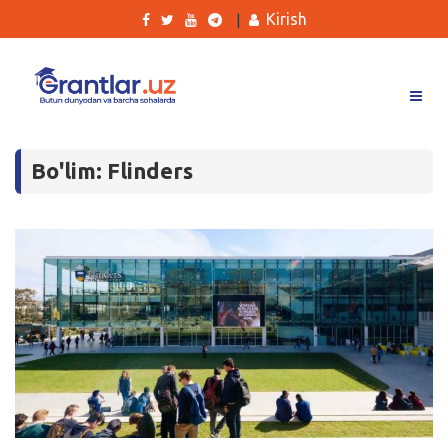
Kirish
|
Grantlar
Bo'lim: Flinders
Tanlovlar
Ishlar
Kurslar
Blog
Yana
Qidirish