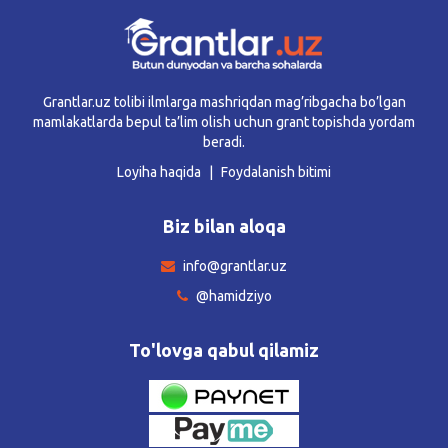
Grantlar.uz tolibi ilmlarga mashriqdan mag’ribgacha bo’lgan
mamlakatlarda bepul ta’lim olish uchun grant topishda yordam
beradi.
Loyiha haqida
Foydalanish bitimi
Biz bilan aloqa
info@grantlar.uz
@hamidziyo
To'lovga qabul qilamiz