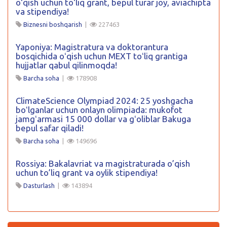
oʻqish uchun toʻliq grant, bepul turar joy, aviachipta
va stipendiya!
Biznesni boshqarish
|
227463
Yaponiya: Magistratura va doktorantura
bosqichida oʻqish uchun MEXT toʻliq grantiga
hujjatlar qabul qilinmoqda!
Barcha soha
|
178908
ClimateScience Olympiad 2024: 25 yoshgacha
boʻlganlar uchun onlayn olimpiada: mukofot
jamgʻarmasi 15 000 dollar va gʻoliblar Bakuga
bepul safar qiladi!
Barcha soha
|
149696
Rossiya: Bakalavriat va magistraturada o’qish
uchun to’liq grant va oylik stipendiya!
Dasturlash
|
143894