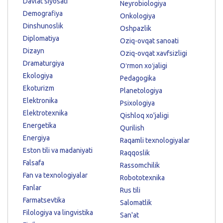
Davlat siyosati
Neyrobiologiya
Demografiya
Onkologiya
Dinshunoslik
Oshpazlik
Diplomatiya
Oziq-ovqat sanoati
Dizayn
Oziq-ovqat xavfsizligi
Dramaturgiya
Oʻrmon xoʻjaligi
Ekologiya
Pedagogika
Ekoturizm
Planetologiya
Elektronika
Psixologiya
Elektrotexnika
Qishloq xo'jaligi
Energetika
Qurilish
Energiya
Raqamli texnologiyalar
Eston tili va madaniyati
Raqqoslik
Falsafa
Rassomchilik
Fan va texnologiyalar
Robototexnika
Fanlar
Rus tili
Farmatsevtika
Salomatlik
Filologiya va lingvistika
San'at