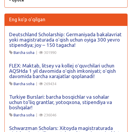
- Gyote
Eng ko'p o'qilgan
Deutschland Scholarship: Germaniyada bakalavriat
yoki magistraturada oʻqish uchun oyiga 300 yevro
stipendiya; joy – 150 tagacha!
Barcha soha
|
301990
FLEX: Maktab, litsey va kollej oʻquvchilari uchun
AQSHda 1 yil davomida oʻqish imkoniyati; oʻqish
davomida barcha xarajatlar qoplanadi!
Barcha soha
|
269434
Turkiye Burslari: barcha bosqichlar va sohalar
uchun to’liq grantlar, yotoqxona, stipendiya va
boshqalar!
Barcha soha
|
236046
Schwarzman Scholars: Xitoyda magistraturada